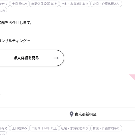
かせる
土日祝休み
年間休日120日以上
社宅・家賃補助あり
育児・介護休暇あり
以内
業務をお任せします。
コンサルティング
相談資料の作成
求人詳細を見る
0）、もしくはみなし労働時間...
O
東京都新宿区
かせる
土日祝休み
年間休日120日以上
社宅・家賃補助あり
育児・介護休暇あり
以内