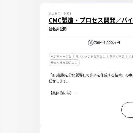
求人番号：44811
CMC製造・プロセス開発／バ
社名非公開
700～1,000万円
ベンチャー企業
マネジメント業務なし
語学力不問
土
駅から徒歩10分以内
「iPS細胞を分化誘導して卵子を作成する技術」の
任せします。
【具体的には】
■iPS細胞由来卵巣内細胞の製造プロセス開発・最適
■CDMO/CMOとの技術移転、委託先管理、スケジ
■製造・試験関連のドキュメンテーシ...