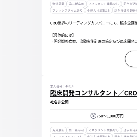
海外展開
第二新卒可
マネジメント業務なし
語学が活
フレックスタイムあり
中途入社5割以上
駅から徒歩10分
CRO業界のリーディングカンパニーにて、臨床企画
【具体的には】
・開発戦略立案、治験実施計画の策定及び臨床開発
・PMDA治験相談（事前面談・対面助言）の対応、
【働き方】
・フレックスタイム制（コアタイム/11：00～14：0
求人番号：44714
臨床開発コンサルタント／CR
社名非公開
750～1,000万円
海外展開
第二新卒可
マネジメント業務なし
語学が活
フレックスタイムあり
中途入社5割以上
駅から徒歩10分