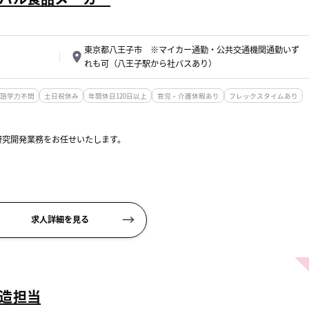
東京都八王子市 ※マイカー通勤・公共交通機関通勤いず
れも可（八王子駅から社バスあり）
語学力不問
土日祝休み
年間休日120日以上
育児・介護休暇あり
フレックスタイムあり
研究開発業務をお任せいたします。
に関する研究開発及び製品開発
求人詳細を見る
造担当