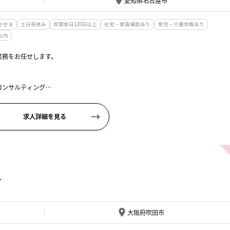
愛知県名古屋市
かせる
土日祝休み
年間休日120日以上
社宅・家賃補助あり
育児・介護休暇あり
以内
業務をお任せします。
コンサルティング
相談資料の作成
求人詳細を見る
0）、もしくはみなし労働時間...
O
大阪府吹田市