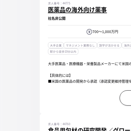
求人番号：44775
医薬品の海外向け薬事
社名非公開
700～1,000万円
大手企業
マネジメント業務なし
語学が活かせる
海外
駅から徒歩10分以内
大手医薬品・医療機器・栄養製品メーカーにて米国
【具体的には】
■米国の医薬品の開発から承認（承認変更維持管理を
・薬事戦略立案、FDA相談、FDA申請・承認など
■米国の医薬品の薬事制度等の情報収集
※...
求人番号：44760
食品用包材の研究開発／グロー