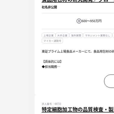
社名非公開
600～950万円
上場企業
大手企業
海外展開
マネジメント業務なし
マイカー通勤可
東証プライム上場食品メーカーにて、食品用包材の
【具体的には】
◆担当職務
・容器包材に関する研究開発及び製品開発
・サスティナビリティ課題（環境対応・資源循環）
・国内外の法規制等の各種情報の収集及び解析
・環境戦略であるEARTH FOOD C...
求人番号：44733
特定細胞加工物の品質検査・製