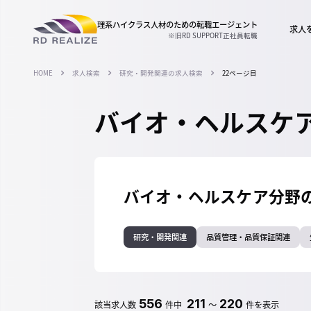
理系ハイクラス人材のための
転職エージェント
求人
※旧RD SUPPORT正社員転職
HOME
求人検索
研究・開発関連の求人検索
22ページ目
バイオ・ヘルスケア
バイオ・ヘルスケア分野
研究・開発関連
品質管理・品質保証関連
556
211
220
該当求人数
件中
～
件を表示