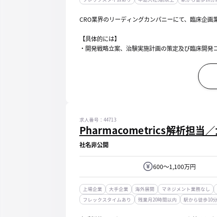
CRO業界のリーディングカンパニーにて、臨床企画
【具体的には】
・開発戦略立案、治験実施計画の策定及び臨床開発
・PMDA治験相談（事前面談・対面助言）の対応、
【働き方】
・フレックスタイム制（コアタイム/11：00～14：0
求人番号：44713
Pharmacometrics解析担
社名非公開
600～1,100万円
上場企業
大手企業
海外展開
マネジメント業務なし
フレックスタイムあり
残業月20時間以内
駅から徒歩10