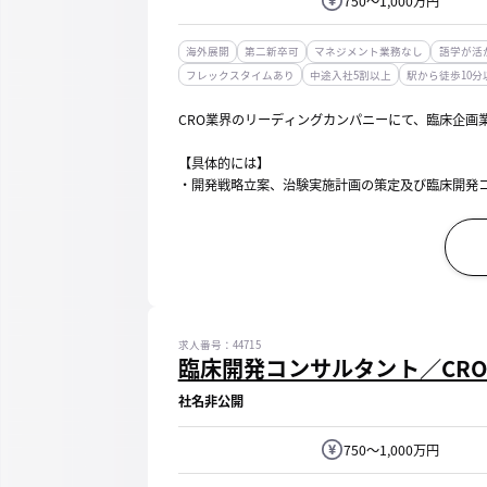
750～1,000万円
海外展開
第二新卒可
マネジメント業務なし
語学が活
フレックスタイムあり
中途入社5割以上
駅から徒歩10分
CRO業界のリーディングカンパニーにて、臨床企画
【具体的には】
・開発戦略立案、治験実施計画の策定及び臨床開発
・PMDA治験相談（事前面談・対面助言）の対応、
【働き方】
・フレックスタイム制（コアタイム/11：00～14：0
求人番号：44715
臨床開発コンサルタント／CR
社名非公開
750～1,000万円