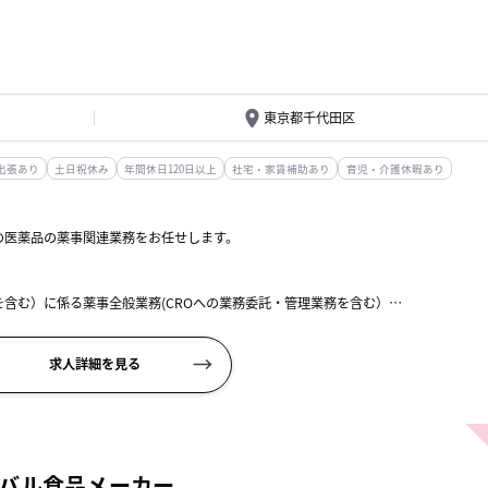
東京都千代田区
出張あり
土日祝休み
年間休日120日以上
社宅・家賃補助あり
育児・介護休暇あり
の医薬品の薬事関連業務をお任せします。
含む）に係る薬事全般業務(CROへの業務委託・管理業務を含む）
求人詳細を見る
バル食品メーカー