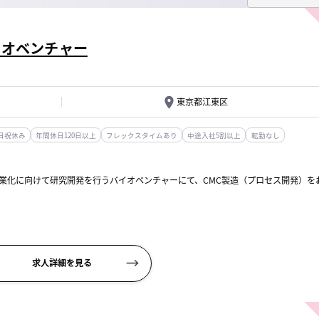
イオベンチャー
東京都江東区
日祝休み
年間休日120日以上
フレックスタイムあり
中途入社5割以上
転勤なし
事業化に向けて研究開発を行うバイオベンチャーにて、CMC製造（プロセス開発）を
化
ュール・品質統制
求人詳細を見る