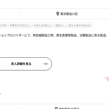
東京都品川区
力不問
年間休日120日以上
中途入社5割以上
転勤なし
駅から徒歩10分以内
ションプロバイダーにて、特定細胞加工物、再生医療等製品、治験製品に係る製造、
製造、品質検査業務
求人詳細を見る
O