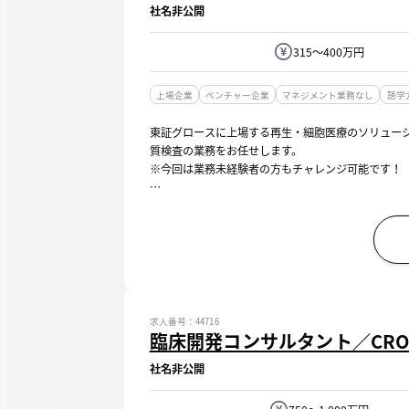
社名非公開
315～400万円
上場企業
ベンチャー企業
マネジメント業務なし
語学
東証グロースに上場する再生・細胞医療のソリュー
質検査の業務をお任せします。
※今回は業務未経験者の方もチャレンジ可能です！
【具体的には】
■特定細胞加工物、再生医療等製品、治験製品等の
■原料、製品・...
求人番号：44716
臨床開発コンサルタント／CR
社名非公開