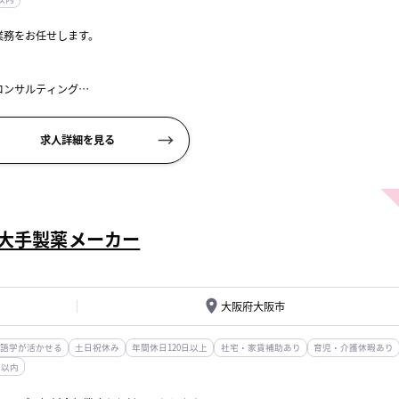
業務をお任せします。
コンサルティング
相談資料の作成
求人詳細を見る
0）、もしくはみなし労働時間...
当／大手製薬メーカー
大阪府大阪市
語学が活かせる
土日祝休み
年間休日120日以上
社宅・家賃補助あり
育児・介護休暇あり
分以内