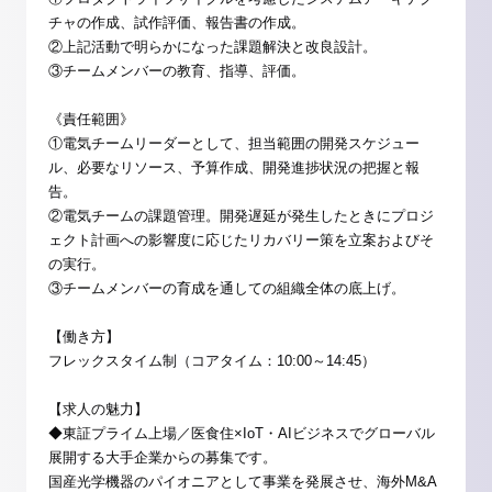
チャの作成、試作評価、報告書の作成。
②上記活動で明らかになった課題解決と改良設計。
③チームメンバーの教育、指導、評価。
《責任範囲》
①電気チームリーダーとして、担当範囲の開発スケジュー
ル、必要なリソース、予算作成、開発進捗状況の把握と報
告。
②電気チームの課題管理。開発遅延が発生したときにプロジ
ェクト計画への影響度に応じたリカバリー策を立案およびそ
の実行。
③チームメンバーの育成を通しての組織全体の底上げ。
【働き方】
フレックスタイム制（コアタイム：10:00～14:45）
【求人の魅力】
◆東証プライム上場／医食住×IoT・AIビジネスでグローバル
展開する大手企業からの募集です。
国産光学機器のパイオニアとして事業を発展させ、海外M&A