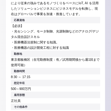
により従来の強みであるモノづくりをベースにIoT, AI を活用
したソリューションビジネスにビジネスモデルを転換し、現
在はグローバルで事業を加速・推進しています。
応募資格
【必須】
・光センシング、モータ制御、光源制御などのアナログ/デジ
タル混合設計スキル
・医療機器法規制に関する知識。
・医療機器の設計開発工程に対する知識
勤務地
東京都板橋区（在宅勤務制度：有／試用期間後から週1回まで
使用可能）
勤務時間
8:30 ～ 17:15
想定年収
500～900万円
雇用形態
正社員
その他条件