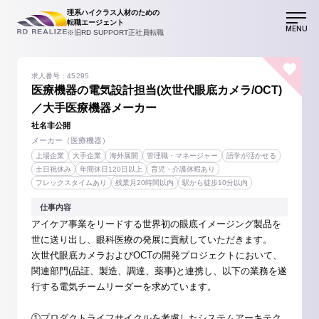
理系ハイクラス人材のための
転職エージェント
MENU
※旧RD SUPPORT正社員転職
求人番号：45295
医療機器の電気設計担当(次世代眼底カメラ/OCT)
／大手医療機器メーカー
社名非公開
メーカー（医療機器）
上場企業
大手企業
海外展開
管理職・マネージャー
語学が活かせる
土日祝休み
年間休日120日以上
育児・介護休暇あり
フレックスタイムあり
残業月20時間以内
駅から徒歩10分以内
仕事内容
アイケア事業をリードする世界初の眼底イメージング製品を
世に送り出し、眼科医療の発展に貢献していただきます。
次世代眼底カメラおよびOCTの開発プロジェクトにおいて、
関連部門(品証、製造、調達、薬事)と連携し、以下の業務を遂
行する電気チームリーダーを求めています。
①プロダクトライフサイクルを考慮したシステムアーキテク