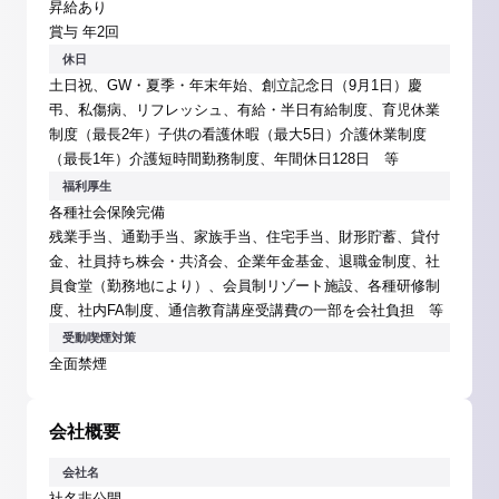
昇給あり
賞与 年2回
休日
土日祝、GW・夏季・年末年始、創立記念日（9月1日）慶
弔、私傷病、リフレッシュ、有給・半日有給制度、育児休業
制度（最長2年）子供の看護休暇（最大5日）介護休業制度
（最長1年）介護短時間勤務制度、年間休日128日 等
福利厚生
各種社会保険完備
残業手当、通勤手当、家族手当、住宅手当、財形貯蓄、貸付
金、社員持ち株会・共済会、企業年金基金、退職金制度、社
員食堂（勤務地により）、会員制リゾート施設、各種研修制
度、社内FA制度、通信教育講座受講費の一部を会社負担 等
受動喫煙対策
全面禁煙
会社概要
会社名
社名非公開