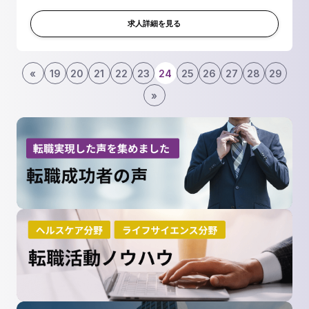
化を目指した研究 ■植物二次代謝産物生産を志向した一次代
謝産物高生産プラ...
求人詳細を見る
«
19
20
21
22
23
24
25
26
27
28
29
»