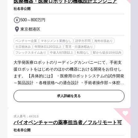
医療機器・医療ロボットの機械設計エンジニア
社名非公開
500～800万円
東京都港区
ベンチャー企業
マネジメント業務なし
語学力不問
海外出張あり
土日祝休み
年間休日120日以上
育児・介護休暇あり
フレックスタイムあり
中途入社5割以上
転勤なし
駅から徒歩10分以内
大学発医療ロボットのリーディングカンパニーにて、手術支
援ロボットをはじめそのほかの機器における開発をお任せし
ます。 【具体的には】 ・医療用ロボットシステムの試作開発
～製品設計 ・各種規格への適合設計 ・手術者操作部～体腔内
で使用する鉗子、ロボットアームまでの動的な機械設計 ・各
種規格適合エビ...
求人詳細を見る
求人番号：44313
バイオベンチャーの薬事担当者／フルリモート可
社名非公開