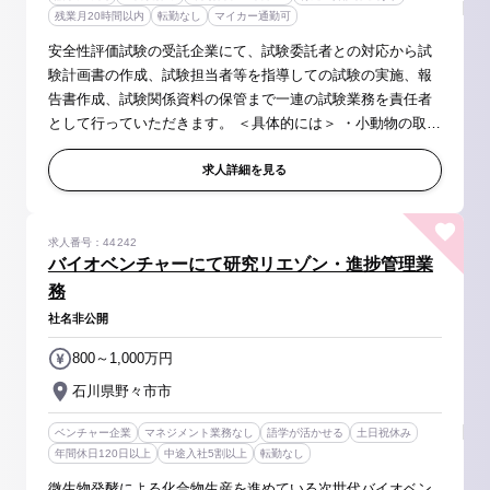
残業月20時間以内
転勤なし
マイカー通勤可
安全性評価試験の受託企業にて、試験委託者との対応から試
験計画書の作成、試験担当者等を指導しての試験の実施、報
告書作成、試験関係資料の保管まで一連の試験業務を責任者
として行っていただきます。 ＜具体的には＞ ・小動物の取扱
い（投与、採血、測定、検査など） ・試験計画書、報告書は
英文での作成も含む...
求人詳細を見る
求人番号：44242
バイオベンチャーにて研究リエゾン・進捗管理業
務
社名非公開
800～1,000万円
石川県野々市市
ベンチャー企業
マネジメント業務なし
語学が活かせる
土日祝休み
年間休日120日以上
中途入社5割以上
転勤なし
微生物発酵による化合物生産を進めている次世代バイオベン