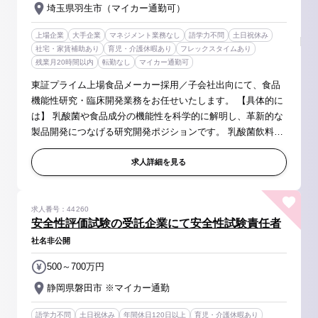
埼玉県羽生市（マイカー通勤可）
上場企業
大手企業
マネジメント業務なし
語学力不問
土日祝休み
社宅・家賃補助あり
育児・介護休暇あり
フレックスタイムあり
残業月20時間以内
転勤なし
マイカー通勤可
東証プライム上場食品メーカー採用／子会社出向にて、食品
機能性研究・臨床開発業務をお任せいたします。 【具体的に
は】 乳酸菌や食品成分の機能性を科学的に解明し、革新的な
製品開発につなげる研究開発ポジションです。 乳酸菌飲料や
発酵乳をはじめとする製品の価値向上に向けて、以下の業務
をご担当いただきま...
求人詳細を見る
求人番号：44260
安全性評価試験の受託企業にて安全性試験責任者
社名非公開
500～700万円
静岡県磐田市 ※マイカー通勤
語学力不問
土日祝休み
年間休日120日以上
育児・介護休暇あり