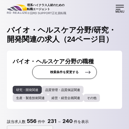
理系ハイクラス人材のための
転職エージェント
MENU
※旧RD SUPPORT正社員転職
バイオ・ヘルスケア分野/研究・
開発関連の求人（24ページ目）
バイオ・ヘルスケア分野の職種
検索条件を変更する
研究・開発関連
品質管理・品質保証関連
生産・製造技術関連
経営・経営企画関連
その他
556
231
240
該当求人数
件中
～
件を表示