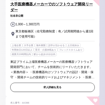
大手医療機器メーカーでのソフトウェア開発リー
ダー
社名非公開
1,000～1,300万円
東京都板橋区（在宅勤務制度：有／試用期間後から週1回
まで使用可能）
上場企業
大手企業
海外展開
語学が活かせる
土日祝休み
年間休日120日以上
育児・介護休暇あり
フレックスタイムあり
残業月20時間以内
駅から徒歩10分以内
東証プライム上場医療機器メーカーの医療機器ソフトウェア
開発部門において、チームを技術的にリードいただきます。
＜業務内容＞ ・医療機器向けソフトウェアの設計・開発・保
守 ・開発チームの技術的リードおよびマネジメント ・医療機
器規制（例：IEC62304、ISO13485、FDA 21 CFR Part 820）
に準拠した開発プロ...
求人詳細を見る
求人番号：44396