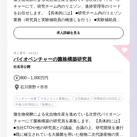
チャーにて、研究チーム内のリエゾン、進捗管理等のリード
をお任せします。 【具体的には】 ■研究チーム内のリエゾン
業務（研究員と実験補助員の橋渡しを行う） ■実験補助員へ
の実験指導 ■研究開発テーマの整理、詳細内容の理解、進捗
管理や技術課題のモニ...
求人詳細を見る
求人番号：44241
バイオベンチャーの菌株構築研究員
社名非公開
800～1,000万円
石川県野々市市
ベンチャー企業
マネジメント業務なし
土日祝休み
年間休日120日以上
中途入社5割以上
転勤なし
微生物発酵による化合物生産を進めている次世代バイオベン
チャーにて菌株構築の研究員を募集します。 【具体的には】
■当社CTOや他の研究員との議論、合議の上、研究開発を遂行
■既に確立されている大腸菌を用いた植物二次代謝産物の実用