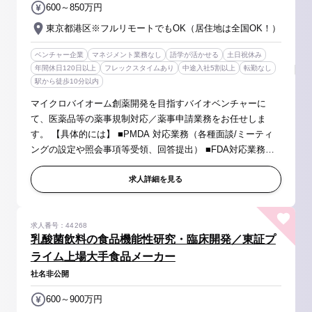
600～850万円
東京都港区※フルリモートでもOK（居住地は全国OK！）
ベンチャー企業
マネジメント業務なし
語学が活かせる
土日祝休み
年間休日120日以上
フレックスタイムあり
中途入社5割以上
転勤なし
駅から徒歩10分以内
マイクロバイオーム創薬開発を目指すバイオベンチャーに
て、医薬品等の薬事規制対応／薬事申請業務をお任せしま
す。 【具体的には】 ■PMDA 対応業務（各種面談/ミーティ
ングの設定や照会事項等受領、回答提出） ■FDA対応業務
（各種面談/ミーティングの設定や照会事項等受領、回答提
出） ■医薬品等の国内承認申請業...
求人詳細を見る
求人番号：44268
乳酸菌飲料の食品機能性研究・臨床開発／東証プ
ライム上場大手食品メーカー
社名非公開
600～900万円