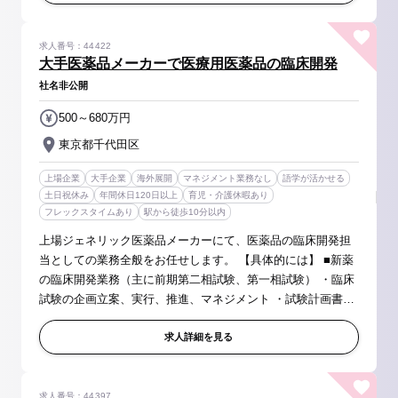
求人番号：44422
大手医薬品メーカーで医療用医薬品の臨床開発
社名非公開
500～680万円
東京都千代田区
上場企業
大手企業
海外展開
マネジメント業務なし
語学が活かせる
土日祝休み
年間休日120日以上
育児・介護休暇あり
フレックスタイムあり
駅から徒歩10分以内
上場ジェネリック医薬品メーカーにて、医薬品の臨床開発担
当としての業務全般をお任せします。 【具体的には】 ■新薬
の臨床開発業務（主に前期第二相試験、第一相試験） ・臨床
試験の企画立案、実行、推進、マネジメント ・試験計画書等
の作成 ・CRO、SMO、治験責任医師、医療機関、測定機関
等との折衝 ・当局と...
求人詳細を見る
求人番号：44397