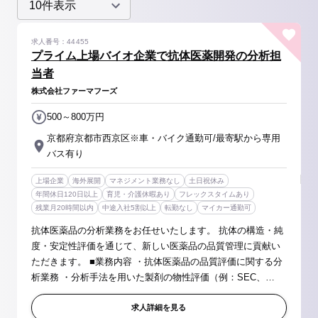
求人番号：44455
プライム上場バイオ企業で抗体医薬開発の分析担
当者
株式会社ファーマフーズ
500～800万円
京都府京都市西京区※車・バイク通勤可/最寄駅から専用
バス有り
上場企業
海外展開
マネジメント業務なし
土日祝休み
年間休日120日以上
育児・介護休暇あり
フレックスタイムあり
残業月20時間以内
中途入社5割以上
転勤なし
マイカー通勤可
抗体医薬品の分析業務をお任せいたします。 抗体の構造・純
度・安定性評価を通じて、新しい医薬品の品質管理に貢献い
ただきます。 ■業務内容 ・抗体医薬品の品質評価に関する分
析業務 ・分析手法を用いた製剤の物性評価（例：SEC、
HIC、CE-SDS、DSC など） ・分析法の開発・バリデーショ
ン ・安定性試験、精製品...
求人詳細を見る