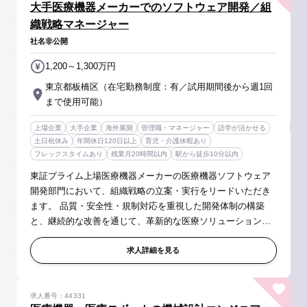
大手医療機器メーカーでのソフトウェア開発／組
織戦略マネージャー
社名非公開
1,200～1,300万円
東京都板橋区（在宅勤務制度：有／試用期間後から週1回
まで使用可能）
上場企業
大手企業
海外展開
管理職・マネージャー
語学が活かせる
土日祝休み
年間休日120日以上
育児・介護休暇あり
フレックスタイムあり
残業月20時間以内
駅から徒歩10分以内
東証プライム上場医療機器メーカーの医療機器ソフトウェア
開発部門において、組織戦略の立案・実行をリードいただき
ます。 品質・安全性・規制対応を重視した開発体制の構築
と、継続的な改善を通じて、革新的な医療ソリューションの
提供をグローバルな視点で支援していただきます。 ＜業務内
容＞ ・医療機器ソフト...
求人詳細を見る
求人番号：44331