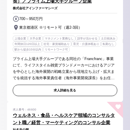
長）／プライム上場大手グループ企業
株式会社アインファーマシーズ
700～950万円
東京都港区 ※リモート可（週2-3回）
上場企業
大手企業
マネジメント業務なし
語学が活かせる
土日祝休み
年間休日120日以上
社宅・家賃補助あり
育児・介護休暇あり
転勤なし
駅から徒歩10分以内
リモートワーク可
プライム上場大手グループである同社の「Francfranc」事業
にて、ライフスタイル雑貨ブランドメーカーにおけるアジア
を中心とした海外展開の戦略立案から現地立ち上げ・拡大ま
でを統括する海外事業責任者（海外事業開発課長）をお任せ
いたします。 【具体的には】 ◆戦略立案・市場調査 ・海外
市場（ターゲット国）の...
求人詳細を見る
求人番号：46600
ウェルネス・食品・ヘルスケア領域のコンサルタ
ント職／経営・マーケティングのコンサル企業
社名非公開