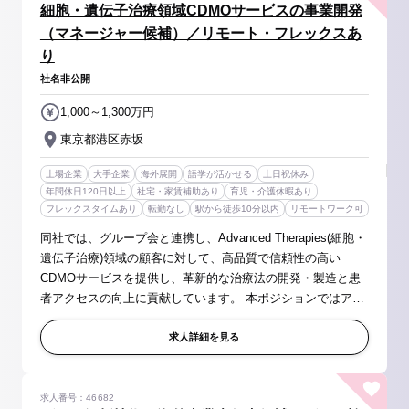
細胞・遺伝子治療領域CDMOサービスの事業開発
（マネージャー候補）／リモート・フレックスあ
り
社名非公開
1,000～1,300万円
東京都港区赤坂
上場企業
大手企業
海外展開
語学が活かせる
土日祝休み
年間休日120日以上
社宅・家賃補助あり
育児・介護休暇あり
フレックスタイムあり
転勤なし
駅から徒歩10分以内
リモートワーク可
同社では、グループ会と連携し、Advanced Therapies(細胞・
遺伝子治療)領域の顧客に対して、高品質で信頼性の高い
CDMOサービスを提供し、革新的な治療法の開発・製造と患
者アクセスの向上に貢献しています。 本ポジションではアジ
ア・パシフィック（APAC）地域、特に日本における主要顧客
との戦略的な関係構築、既存...
求人詳細を見る
求人番号：46682