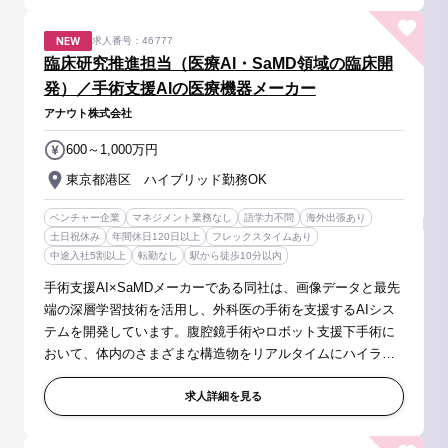
NEW
求人番号：46777
臨床研究推進担当（医療AI・SaMD領域の臨床開
発）／手術支援AIの医療機器メーカー
アナウト株式会社
600～1,000万円
東京都港区 ハイブリッド勤務OK
ベンチャー企業
マネジメント業務なし
語学力不問
海外出張あり
土日祝休み
年間休日120日以上
フレックスタイムあり
中途入社5割以上
転勤なし
駅から徒歩10分以内
手術支援AI×SaMDメーカーである同社は、画像データと最先
端の深層学習技術を活用し、外科医の手術を支援するAIシス
テムを開発しています。腹腔鏡手術やロボット支援下手術に
おいて、体内のさまざまな構造物をリアルタイムにハイライ
トすることを可能にしており、その精度向上には解剖学や手
術手技に基づく臨床エビデンス...
求人詳細を見る