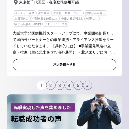
東京都千代田区（在宅勤務併用可能）
ベンチャー企業
海外展開
管理職・マネージャー
語学が活かせる
土日祝休み
年間休日120日以上
中途入社5割以上
転勤なし
駅から徒歩10分以内
リモートワーク可
大阪大学発医療機器スタートアップにて、事業開発部長とし
て国内外パートナーとの事業連携・アライアンス推進をリー
ドしていただきます。 【具体的には】 ■事業開発戦略の立
案・推進（主に北米を含む海外展開） ・北米エリアにおける
事業開発方針の策定、ビジネスプランの作成 ・市場環境・競
合・顧客課題を踏まえ...
求人詳細を見る
1
2
3
4
5
»