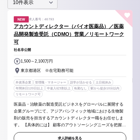
NEW
求人番号：46793
アカウントディレクター（バイオ医薬品）／医薬
品開発製造受託（CDMO）営業／リモートワーク
可
社名非公開
1,500～2,100万円
東京都港区 ※在宅勤務可能
外資系企業
管理職・マネージャー
語学が活かせる
土日祝休み
年間休日120日以上
中途入社5割以上
転勤なし
駅から徒歩10分以内
リモートワーク可
医薬品・治験薬の製造受託ビジネスをグローバルに展開する
企業グループにて、アジアパシフィック地域における生物製
剤の販売を担当するアカウントディレクター職をお任せしま
す。 【具体的には】 顧客のアウトソーシングニーズを把握・
評価し、社内の技術・製造能力とサービスを組み合わせ、
Drug Substance（原薬）...
求人詳細を見る