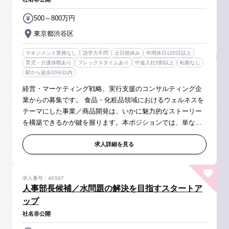
500～800万円
東京都渋谷区
マネジメント業務なし
語学力不問
土日祝休み
年間休日120日以上
育児・介護休暇あり
フレックスタイムあり
中途入社5割以上
転勤なし
駅から徒歩10分以内
経営・マーケティング戦略、実行支援のコンサルティング企
業からの募集です。 食品・化粧品領域におけるウェルネスを
テーマにした事業／商品開発は、いかに魅力的なストーリー
を構築できるかが鍵を握ります。本ポジションでは、単なる
市場分析からのコンサルティングに留まらず、商品の機能や
エビデンスをビジネス価...
求人詳細を見る
求人番号：46597
人事部長候補／水問題の解決を目指すスタートア
ップ
社名非公開