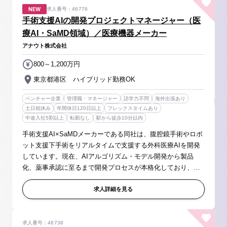
NEW
求人番号：46776
手術支援AIの開発プロジェクトマネージャー（医
療AI・SaMD領域）／医療機器メーカー
アナウト株式会社
800～1,200万円
東京都港区 ハイブリッド勤務OK
ベンチャー企業
管理職・マネージャー
語学力不問
海外出張あり
土日祝休み
年間休日120日以上
フレックスタイムあり
中途入社5割以上
転勤なし
駅から徒歩10分以内
手術支援AI×SaMDメーカーである同社は、腹腔鏡手術やロボ
ット支援下手術をリアルタイムで支援する外科医療AIを開発
しています。現在、AIアルゴリズム・モデル開発から製品
化、薬事承認に至るまで開発プロセスが本格化しており、事
業成長に伴い開発体制の強化を進めています。 本ポジション
では、エンジニアチームを中...
求人詳細を見る
求人番号：46738