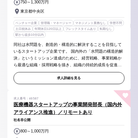
750～1,300万円
東京都中央区
ベンチャー企業
管理職・マネージャー
マネジメント業務なし
学歴不問
土日祝休み
年間休日120日以上
フレックスタイムあり
転勤なし
駅から徒歩10分以内
同社は水問題を、創造的・構造的に解決することを目指して
いるスタートアップ企業です。 国内外の「水問題の構造的解
決」というミッション達成のために、経営戦略、事業戦略か
ら最適な組織・採用戦略を描き、組織の持続的成長を促進
し、組織作りを自ら牽引いただける人材を募集いたします。
＜業務内容＞ ■事業課題...
求人詳細を見る
求人番号：46587
医療機器スタートアップの事業開発部長（国内外
アライアンス推進）／リモートあり
社名非公開
800～1,000万円