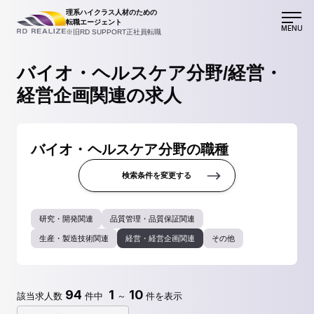
理系ハイクラス人材のための
転職エージェント
MENU
※旧RD SUPPORT正社員転職
バイオ・ヘルスケア分野/経営・
経営企画関連の求人
バイオ・ヘルスケア分野の職種
検索条件を変更する
研究・開発関連
品質管理・品質保証関連
生産・製造技術関連
経営・経営企画関連
その他
94
1
10
該当求人数
件中
～
件を表示