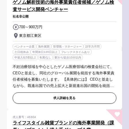
ゲノム解析技術の海外事業責任者候補／ゲノム検
査サービス開発ベンチャー
社名非公開
700～900万円
東京都江東区
ベンチャー企業
海外展開
管理職・マネージャー
語学力不問
土日祝休み
年間休日120日以上
フレックスタイムあり
中途入社5割以上
転勤なし
駅から徒歩10分以内
不妊治療領域を中心としたゲノム医療領域の検査会社にて、
CEOと並走し、同社のグローバル展開を統括する海外事業責
任者候補を募集いたします。 【具体的には】 CEOと並走し
ながら、既進出国での売上拡大と新規進出国の開拓を統括す
る。自らもエリア担当として商談・交渉の最前線に立ちつ
つ、海外事業開発チームをマ...
求人詳細を見る
求人番号：46604
ライフスタイル雑貨ブランドの海外事業開発（課