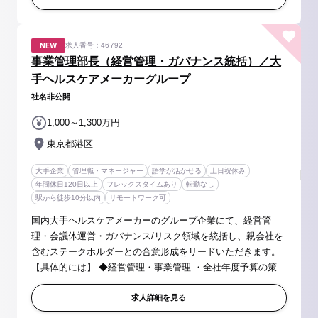
NEW
求人番号：46792
事業管理部長（経営管理・ガバナンス統括）／大
手ヘルスケアメーカーグループ
社名非公開
1,000～1,300万円
東京都港区
大手企業
管理職・マネージャー
語学が活かせる
土日祝休み
年間休日120日以上
フレックスタイムあり
転勤なし
駅から徒歩10分以内
リモートワーク可
国内大手ヘルスケアメーカーのグループ企業にて、経営管
理・会議体運営・ガバナンス/リスク領域を統括し、親会社を
含むステークホルダーとの合意形成をリードいただきます。
【具体的には】 ◆経営管理・事業管理 ・全社年度予算の策
定・運営統括、四半期・月次業績管理、経営報告 ・KPI管理
および経営指標分析、中...
求人詳細を見る