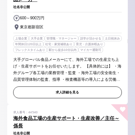
社名非公開
600～900万円
東京都新宿区
上場企業
大手企業
管理職・マネージャー
語学が活かせる
土日祝休み
年間休日120日以上
社宅・家賃補助あり
育児・介護休暇あり
フレックスタイムあり
駅から徒歩10分以内
マイカー通勤可
大手グローバル食品メーカーにて、海外工場での生産立ち上
げ・生産サポートをお任せいたします。 【具体的には】 ・海
外グループ各工場の業務管理・監査 ・海外工場の安全衛生・
品質管理体制の監査、指導 ・検査機器等の導入による労働安
全、品質管理体制強化のための提案 【ミッション】 同社グル
ープの海外...
求人詳細を見る
求人番号：44540
海外食品工場の生産サポート・生産改善／主任～
係長
社名非公開