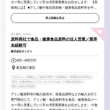
カー等に営業していくB to B営業業務をお任せします。 【具
体的には】 ■アミノ酸や食品添加物・健康食品原料等を中心
とした輸入原料の営業活動 ※クライアントは、食品メーカー
や健康食品メーカー、...
求人詳細を見る
求人番号：44505
原料商社で食品・健康食品原料の法人営業／業界
未経験可
株式会社サンクト
420～600万円
東京都江東区
マネジメント業務なし
語学力不問
土日祝休み
年間休日120日以上
育児・介護休暇あり
フレックスタイムあり
中途入社5割以上
駅から徒歩10分以内
アミノ酸原料等の輸入販売や、医薬品原料などの輸入を行う
専門商社にて、アミノ酸・食品原料等を食品・健康食品メー
カー等に営業していくB to B営業業務をお任せします。 ※食