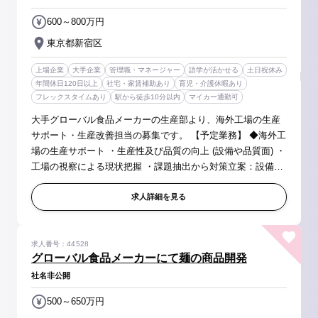
600～800万円
東京都新宿区
上場企業
大手企業
管理職・マネージャー
語学が活かせる
土日祝休み
年間休日120日以上
社宅・家賃補助あり
育児・介護休暇あり
フレックスタイムあり
駅から徒歩10分以内
マイカー通勤可
大手グローバル食品メーカーの生産部より、海外工場の生産
サポート・生産改善担当の募集です。 【予定業務】 ◆海外工
場の生産サポート ・生産性及び品質の向上 (設備や品質面) ・
工場の視察による現状把握 ・課題抽出から対策立案：設備導
入FSサポート、生産性向上サポートなど 【期待役割】 ・海
外工場にお...
求人詳細を見る
求人番号：44528
グローバル食品メーカーにて麺の商品開発
社名非公開
500～650万円