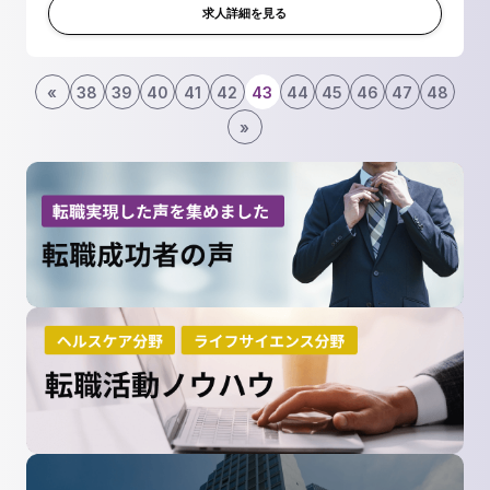
【具体的には】 ・顧...
求人詳細を見る
«
38
39
40
41
42
43
44
45
46
47
48
»