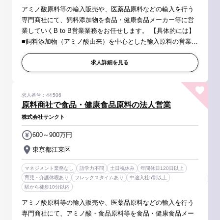
アミノ酸原料等の輸入販売や、医薬品原料などの輸入を行う
専門商社にて、飼料添加物を食品・健康食品メーカー等に営
業していくB to B営業業務をお任せします。 【具体的には】
■飼料添加物（アミノ酸由来）を中心とした輸入原料の営業活
動 ※クライアントは、大手配合飼料メーカーやプレミックス
（ビタミン・ミネラ...
求人詳細を見る
求人番号：44506
原料商社で食品・健康食品原料の法人営業
株式会社サンクト
600～900万円
東京都江東区
マネジメント業務なし
語学力不問
土日祝休み
年間休日120日以上
育児・介護休暇あり
フレックスタイムあり
中途入社5割以上
駅から徒歩10分以内
アミノ酸原料等の輸入販売や、医薬品原料などの輸入を行う
専門商社にて、アミノ酸・食品原料等を食品・健康食品メー