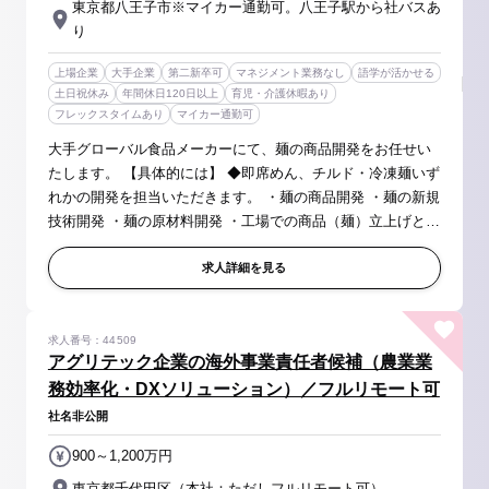
東京都八王子市※マイカー通勤可。八王子駅から社バスあ
り
上場企業
大手企業
第二新卒可
マネジメント業務なし
語学が活かせる
土日祝休み
年間休日120日以上
育児・介護休暇あり
フレックスタイムあり
マイカー通勤可
大手グローバル食品メーカーにて、麺の商品開発をお任せい
たします。 【具体的には】 ◆即席めん、チルド・冷凍麺いず
れかの開発を担当いただきます。 ・麺の商品開発 ・麺の新規
技術開発 ・麺の原材料開発 ・工場での商品（麺）立上げと、
その後の品質フォロー ・開発商品・技術に関するプレゼンテ
ーション 等...
求人詳細を見る
求人番号：44509
アグリテック企業の海外事業責任者候補（農業業
務効率化・DXソリューション）／フルリモート可
社名非公開
900～1,200万円
東京都千代田区（本社：ただしフルリモート可）