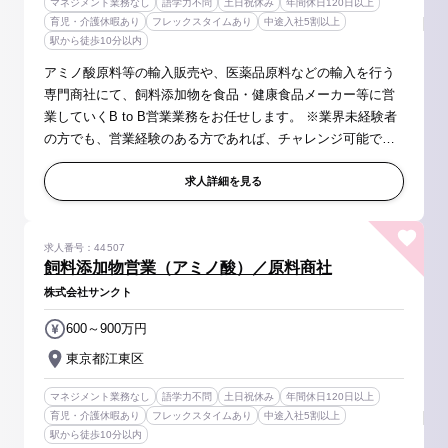
マネジメント業務なし
語学力不問
土日祝休み
年間休日120日以上
育児・介護休暇あり
フレックスタイムあり
中途入社5割以上
駅から徒歩10分以内
アミノ酸原料等の輸入販売や、医薬品原料などの輸入を行う
専門商社にて、飼料添加物を食品・健康食品メーカー等に営
業していくB to B営業業務をお任せします。 ※業界未経験者
の方でも、営業経験のある方であれば、チャレンジ可能で
す！ 【具体的には】 ■飼料添加物（アミノ酸由来）を中心と
した輸入原料の営業活動 ...
求人詳細を見る
求人番号：44507
飼料添加物営業（アミノ酸）／原料商社
株式会社サンクト
600～900万円
東京都江東区
マネジメント業務なし
語学力不問
土日祝休み
年間休日120日以上
育児・介護休暇あり
フレックスタイムあり
中途入社5割以上
駅から徒歩10分以内