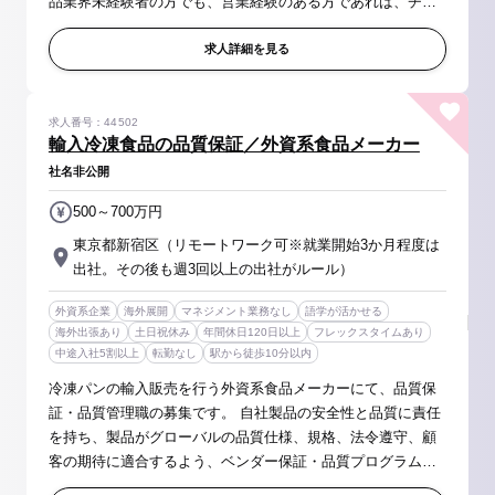
品業界未経験者の方でも、営業経験のある方であれば、チャ
レンジ可能です！ 【具体的には】 ■アミノ酸や食品添加物・
健康食品原料等を中心...
求人詳細を見る
求人番号：44502
輸入冷凍食品の品質保証／外資系食品メーカー
社名非公開
500～700万円
東京都新宿区（リモートワーク可※就業開始3か月程度は
出社。その後も週3回以上の出社がルール）
外資系企業
海外展開
マネジメント業務なし
語学が活かせる
海外出張あり
土日祝休み
年間休日120日以上
フレックスタイムあり
中途入社5割以上
転勤なし
駅から徒歩10分以内
冷凍パンの輸入販売を行う外資系食品メーカーにて、品質保
証・品質管理職の募集です。 自社製品の安全性と品質に責任
を持ち、製品がグローバルの品質仕様、規格、法令遵守、顧
客の期待に適合するよう、ベンダー保証・品質プログラムの
開発、計画、指導等上流工程等にも携わっていただきます。