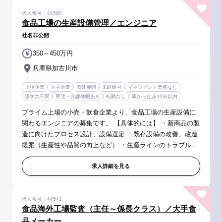
求人番号：44560
食品工場の生産設備管理／エンジニア
社名非公開
350～450万円
兵庫県加古川市
上場企業
大手企業
海外展開
未経験可
マネジメント業務なし
語学力不問
育児・介護休暇あり
転勤なし
駅から徒歩10分以内
プライム上場の小売・飲食企業より、食品工場の生産設備に
関わるエンジニアの募集です。 【具体的には】 ・新商品の製
造に向けたプロセス設計、設備選定 ・既存設備の改善、改造
提案（生産性や品質の向上など） ・生産ラインのトラブル対
応、予防保全 ・設備メーカーとの調整、立ち会い ・現場（工
場）との打ち...
求人詳細を見る
求人番号：44541
食品海外工場監査（主任～係長クラス）／大手食
品メーカー