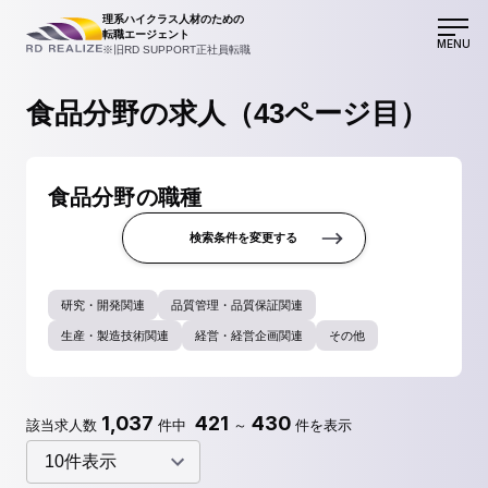
理系ハイクラス人材のための
転職エージェント
MENU
※旧RD SUPPORT正社員転職
食品分野の求人（43ページ目）
食品分野の職種
検索条件を変更する
研究・開発関連
品質管理・品質保証関連
生産・製造技術関連
経営・経営企画関連
その他
1,037
421
430
該当求人数
件中
～
件を表示