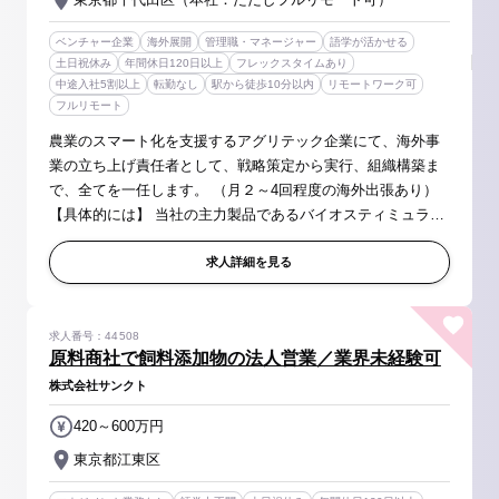
ベンチャー企業
海外展開
管理職・マネージャー
語学が活かせる
土日祝休み
年間休日120日以上
フレックスタイムあり
中途入社5割以上
転勤なし
駅から徒歩10分以内
リモートワーク可
フルリモート
農業のスマート化を支援するアグリテック企業にて、海外事
業の立ち上げ責任者として、戦略策定から実行、組織構築ま
で、全てを一任します。 （月２～4回程度の海外出張あり）
【具体的には】 当社の主力製品であるバイオスティミュラン
トを中心に、グローバル市場での成長を牽引いただきます。
■海外事業の戦略立...
求人詳細を見る
求人番号：44508
原料商社で飼料添加物の法人営業／業界未経験可
株式会社サンクト
420～600万円
東京都江東区