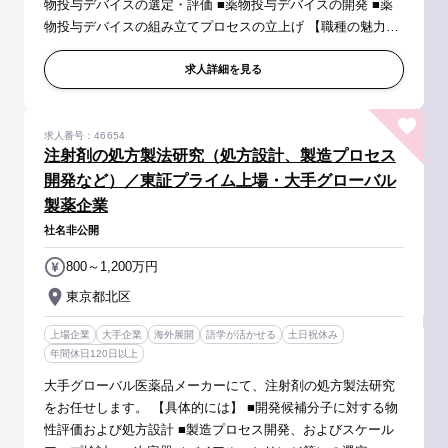
物投与デバイスの選定・評価 ■薬物投与デバイスの開発 ■薬
物投与デバイスの組み立てプロセスの立上げ 【職種の魅力】
■製剤開発を通じて新しい製品を世界に届けることにより、患
者さんや医療...
求人詳細を見る
求人番号：46654
注射剤の処方製法研究（処方設計、製造プロセス
開発など）／東証プライム上場・大手グローバル
製薬企業
社名非公開
800～1,200万円
東京都北区
上場企業
大手企業
海外展開
語学が活かせる
土日祝休み
年間休日120日以上
大手グローバル医薬品メーカーにて、注射剤の処方製法研究
をお任せします。 【具体的には】 ■開発候補分子に対する物
性評価および処方設計 ■製造プロセス開発、およびスケール