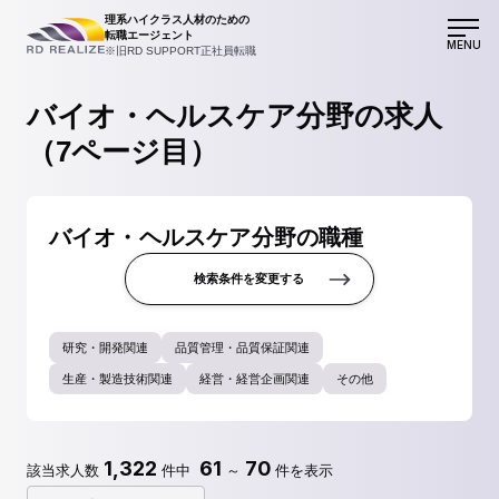
理系ハイクラス人材のための
転職エージェント
MENU
※旧RD SUPPORT正社員転職
バイオ・ヘルスケア分野の求人
（7ページ目）
バイオ・ヘルスケア分野の職種
検索条件を変更する
研究・開発関連
品質管理・品質保証関連
生産・製造技術関連
経営・経営企画関連
その他
1,322
61
70
該当求人数
件中
～
件を表示