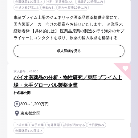
年間休日120日以上
社宅・家賃補助あり
残業月20時間以内
中途入社5割以上
転勤なし
駅から徒歩10分以内
東証プライム上場のジェネリック医薬品原薬提供企業にて、
国内製薬メーカー向けの提案をお任せいたします。 ※業界未
経験者枠 【具体的には】 医薬品原薬の製造を行う海外のサプ
ライヤーにコンタクトを取り、原薬の輸入販路を構築すると
ころから、国内製薬メーカー様への提案営業まで担当いただ
きます。 ■医薬品メ...
求人詳細を見る
求人番号：46656
バイオ医薬品の分析・物性研究／東証プライム上
場・大手グローバル製薬企業
社名非公開
800～1,200万円
東京都北区
上場企業
大手企業
海外展開
語学が活かせる
土日祝休み
年間休日120日以上