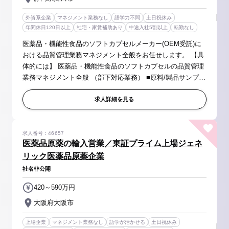
外資系企業
マネジメント業務なし
語学力不問
土日祝休み
年間休日120日以上
社宅・家賃補助あり
中途入社5割以上
転勤なし
医薬品・機能性食品のソフトカプセルメーカー(OEM受託)に
おける品質管理業務マネジメント全般をお任せします。 【具
体的には】 医薬品・機能性食品のソフトカプセルの品質管理
業務マネジメント全般 （部下対応業務） ■原料/製品サンプリ
ングと試験の実施 ■環境試験の実施 ■SOPの作成と改訂 ■試
験方法の改善等 ...
求人詳細を見る
求人番号：46657
医薬品原薬の輸入営業／東証プライム上場ジェネ
リック医薬品原薬企業
社名非公開
420～590万円
大阪府大阪市
上場企業
マネジメント業務なし
語学が活かせる
土日祝休み