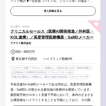
アップ検討 ■一次容器（バイアル、シリンジ等）の選定・評
価 【職種の魅力】 ■製剤開発を通じて新しい製品を世界に届
けることにより...
求人詳細を見る
求人番号：46653
クリニカルセールス（医療AI開発推進／外科医・
KOL連携）／高度管理医療機器・SaMDメーカー
アナウト株式会社
550～900万円
東京都千代田区 ハイブリッド勤務OK
ベンチャー企業
マネジメント業務なし
語学が活かせる
海外出張あり
土日祝休み
年間休日120日以上
フレックスタイムあり
中途入社5割以上
転勤なし
駅から徒歩10分以内
リモートワーク可
手術支援AI×SaMDメーカーである同社は、高度管理医療機
器・SaMDに分類される最先端の医療AIを開発しています。
腹腔鏡手術やロボット支援下手術において、体内のさまざま
な構造物をハイライトすることを可能にしており、その開発
には解剖学や手術手技の知見に基づく膨大な学習データの構