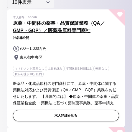
求人番号：46669
原薬・中間体の薬事・品質保証業務（QA／
GMP・GQP）／医薬品原料専門商社
社名非公開
700～1,000万円
東京都中央区
マネジメント業務なし
土日祝休み
年間休日120日以上
転勤なし
駅から徒歩10分以内
医薬品・化成品原料の専門商社にて、原薬・中間体に関する
薬機法対応および品質保証（QA／GMP・GQP）業務をお任
せいたします。 【具体的には】 ◆原薬・中間体の薬事・品質
保証業務全般 ・薬機法に基づく薬制薬事業務、薬事申請支援
（DMF関連資料の管理・提出サポート等） ・GMP／GQP準
拠の品質保証（QA）業務、品...
求人詳細を見る