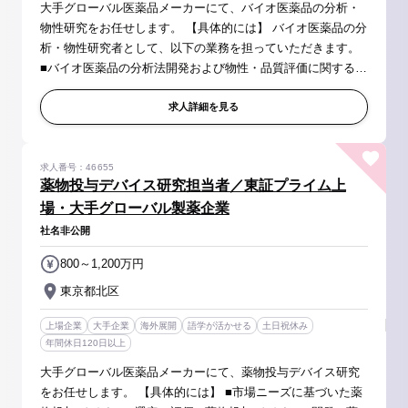
大手グローバル医薬品メーカーにて、バイオ医薬品の分析・
物性研究をお任せします。 【具体的には】 バイオ医薬品の分
析・物性研究者として、以下の業務を担っていただきます。
■バイオ医薬品の分析法開発および物性・品質評価に関する研
究 ■プロセス開発における分析観点での課題解決および新規
分析技術の開発・...
求人詳細を見る
求人番号：46655
薬物投与デバイス研究担当者／東証プライム上
場・大手グローバル製薬企業
社名非公開
800～1,200万円
東京都北区
上場企業
大手企業
海外展開
語学が活かせる
土日祝休み
年間休日120日以上
大手グローバル医薬品メーカーにて、薬物投与デバイス研究
をお任せします。 【具体的には】 ■市場ニーズに基づいた薬