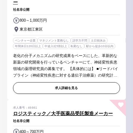
ー
社名非公開
800～1,000万円
東京都江東区
ベンチャー企業
マネジメント業務なし
語学力不問
土日祝休み
年間休日120日以上
中途入社5割以上
転勤なし
駅から徒歩10分以内
老化の分子メカニズムの研究成果をベースにした、革新的な
新薬の研究開発を行っているベンチャーにて、神経変性疾患
領域の薬理研究員の募集です。 【具体的には】 ■リードパイ
プライン（神経変性疾患に対する遺伝子治療薬）の研究計画
立案、研究推進 ■適応疾患の拡大可能性探索、作用機序解
析、開発候補品の評価 ■...
求人詳細を見る
求人番号：46661
ロジスティック／大手医薬品受託製造メーカー
社名非公開
400～700万円