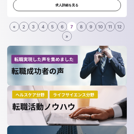
築が欠かせません。 こうした学...
求人詳細を見る
«
2
3
4
5
6
7
8
9
10
11
12
»