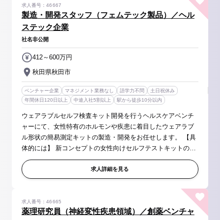
求人番号：46667
製造・開発スタッフ（フェムテック製品）／ヘル
ステック企業
社名非公開
412～600万円
秋田県秋田市
ベンチャー企業
マネジメント業務なし
語学力不問
土日祝休み
年間休日120日以上
中途入社5割以上
駅から徒歩10分以内
ウェアラブルセルフ検査キット開発を行うヘルスケアベンチ
ャーにて、女性特有のホルモンや疾患に着目したウェアラブ
ル形状の簡易測定キットの製造・開発をお任せします。 【具
体的には】 新コンセプトの女性向けセルフテストキットの製
造・開発 ■イムノクロマトストリップの製造 （イムノクロマ
トストリップとは、...
求人詳細を見る
求人番号：46665
薬理研究員（神経変性疾患領域）／創薬ベンチャ