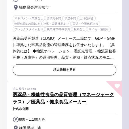
福島県会津若松市
マネジメント業務なし
語学力不問
学歴不問
土日祝休み
年間休日120日以上
社宅・家賃補助あり
育児・介護休暇あり
フレックスタイムあり
残業月20時間以内
転勤なし
マイカー通勤可
医薬品受託製造（CDMO）メーカーの工場にて、GDP・GMP
に準拠した医薬品物流の管理業務をお任せいたします。 【具
体的には】 ◆物流オペレーション・委託先管理 ・物流業務委
託先（倉庫等）の運用管理、品質・納期・対応状況のモニタ
リング ・トラックの配車手配、輸送会社の管理（調整、手
配、運用改善） ・入出庫...
求人詳細を見る
求人番号：46658
医薬品・機能性食品の品質管理（マネージャーク
ラス）／医薬品・健康食品メーカー
社名非公開
800～1,100万円
静岡県掛川市