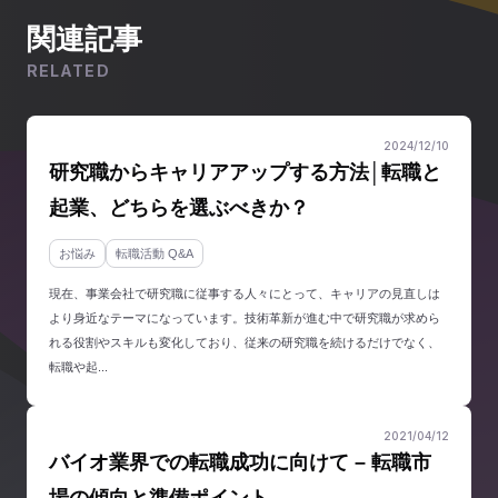
関連記事
RELATED
2024/12/10
研究職からキャリアアップする方法│転職と
起業、どちらを選ぶべきか？
お悩み
転職活動 Q&A
現在、事業会社で研究職に従事する人々にとって、キャリアの見直しは
より身近なテーマになっています。技術革新が進む中で研究職が求めら
れる役割やスキルも変化しており、従来の研究職を続けるだけでなく、
転職や起...
2021/04/12
バイオ業界での転職成功に向けて – 転職市
場の傾向と準備ポイント