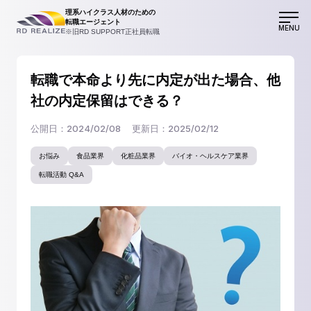
理系ハイクラス人材のための
転職エージェント
MENU
※旧RD SUPPORT正社員転職
転職で本命より先に内定が出た場合、他
社の内定保留はできる？
公開日：2024/02/08
更新日：2025/02/12
お悩み
食品業界
化粧品業界
バイオ・ヘルスケア業界
転職活動 Q&A