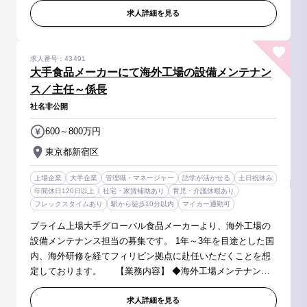
トラブル時の対応、...
求人詳細を見る
求人番号：43491
大手食品メーカーにて海外工場の設備メンテナン
ス／主任～係長
社名非公開
600～800万円
東京都新宿区
上場企業
大手企業
管理職・マネージャー
語学が活かせる
土日祝休み
年間休日120日以上
社宅・家賃補助あり
育児・介護休暇あり
フレックスタイムあり
駅から徒歩10分以内
マイカー通勤可
プライム上場大手グローバル食品メーカーより、海外工場の
設備メンテナンス担当の募集です。 1年～3年を目途とした国
内、海外研修を経てフィリピン拠点に赴任いただくことを想
定しております。 【業務内容】 ◆海外工場メンテナンス
マネージャーとして下記業務を担当 ・設備保全管理全般のマ
ネジメント ・トラブ...
求人詳細を見る