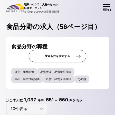
理系ハイクラス人材のための
転職エージェント
MENU
※旧RD SUPPORT正社員転職
食品分野の求人（56ページ目）
食品分野の職種
検索条件を変更する
研究・開発関連
品質管理・品質保証関連
生産・製造技術関連
経営・経営企画関連
その他
1,037
551
560
該当求人数
件中
～
件を表示