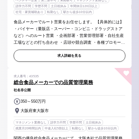
ベンチャー企業
第二新卒可
未経験可
マネジメント業務なし
語学力不問
学歴不問
土日祝休み
年間休日120日以上
社宅・家賃補助あり
転勤なし
駅から徒歩10分以内
食品メーカーでルート営業をお任せします。 【具体的には】
・バイヤー（量販店・スーパー・コンビニ・ドラッグストア
など）へのルート営業 ・企画部署・営業管理部署・自社生産
工場などとの打ち合わせ ・店頭や競合調査 ・各種プロモーシ
ョンの検討 ※新規飛び込み営業は一切ありません 【入社後の
流れ】 上...
求人詳細を見る
求人番号：43535
総合食品メーカーでの品質管理業務
社名非公開
350～550万円
大阪府東大阪市
マネジメント業務なし
語学力不問
学歴不問
土日祝休み
残業月20時間以内
中途入社5割以上
転勤なし
駅から徒歩10分以内
関西の優良総合食品メーカーにて、大阪本社で品質管理業務