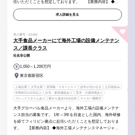
任いただくことを想定しております。 【業務内容】 ◆海
外工場プロダクションマネージャーとして下記業務を担当 ・
工場マネージメント業...
求人詳細を見る
求人番号：43492
大手食品メーカーにて海外工場の設備メンテナン
ス／課長クラス
社名非公開
1,050～1,200万円
東京都新宿区
上場企業
大手企業
管理職・マネージャー
語学が活かせる
土日祝休み
年間休日120日以上
社宅・家賃補助あり
育児・介護休暇あり
フレックスタイムあり
駅から徒歩10分以内
マイカー通勤可
大手グローバル食品メーカーより、海外工場の設備メンテナ
ンス担当の募集です。 1年～3年を目途とした国内、海外研修
を経てフィリピン拠点に赴任いただくことを想定しておりま
す。 【業務内容】 ◆海外工場メンテナンスマネージャー
として下記業務を担当 ・設備保全管理全般のマネジメント ・