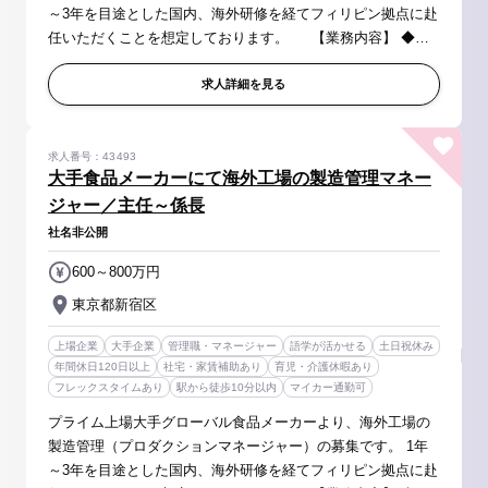
～3年を目途とした国内、海外研修を経てフィリピン拠点に赴
任いただくことを想定しております。 【業務内容】 ◆海
外工場プロダクションマネージャーとして下記業務を担当 ・
工場マネージメント業...
求人詳細を見る
求人番号：43493
大手食品メーカーにて海外工場の製造管理マネー
ジャー／主任～係長
社名非公開
600～800万円
東京都新宿区
上場企業
大手企業
管理職・マネージャー
語学が活かせる
土日祝休み
年間休日120日以上
社宅・家賃補助あり
育児・介護休暇あり
フレックスタイムあり
駅から徒歩10分以内
マイカー通勤可
プライム上場大手グローバル食品メーカーより、海外工場の
製造管理（プロダクションマネージャー）の募集です。 1年
～3年を目途とした国内、海外研修を経てフィリピン拠点に赴