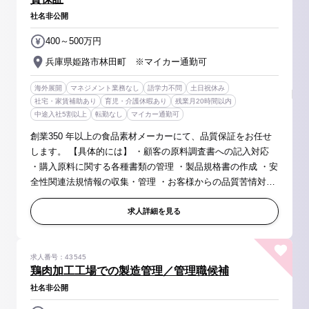
社名非公開
400～500万円
兵庫県姫路市林田町 ※マイカー通勤可
海外展開
マネジメント業務なし
語学力不問
土日祝休み
社宅・家賃補助あり
育児・介護休暇あり
残業月20時間以内
中途入社5割以上
転勤なし
マイカー通勤可
創業350 年以上の食品素材メーカーにて、品質保証をお任せ
します。 【具体的には】 ・顧客の原料調査書への記入対応
・購入原料に関する各種書類の管理 ・製品規格書の作成 ・安
全性関連法規情報の収集・管理 ・お客様からの品質苦情対応
の支援 ※ご経験に応じて、購買先工場の監査対応試験成績書
の作成、FSSC...
求人詳細を見る
求人番号：43545
鶏肉加工工場での製造管理／管理職候補
社名非公開