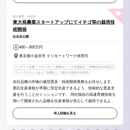
求人番号：43437
東大発農業スタートアップにてイチゴ等の栽培技
術開発
社名非公開
480～800万円
東京都小金井市 ※リモートワーク併用可
ベンチャー企業
マネジメント業務なし
土日祝休み
年間休日120日以上
フレックスタイムあり
転勤なし
駅から徒歩10分以内
自社品種の作物の栽培普及・技術開発業務をお任せします。
委託生産者様が早期に安定生産できるよう、技術的な普及支
援を行うことがミッションです。 同社独自の高速育種技術を
用いて開発された品種を生産者様が安心して栽培できるよ
う、ブリーダーと協業しながら、生産現場の実情に即した栽
培方法を体系化いただきま...
求人詳細を見る