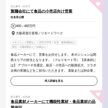
求人番号：43574
製麺会社にて食品の小売店向け営業
社名非公開
400～460万円
大阪府直行直帰／リモートワーク
マネジメント業務なし
語学力不問
社宅・家賃補助あり
育児・介護休暇あり
転勤なし
食品メーカーにて、営業をお任せします。 本ポジションは関
西エリアの担当となります。（フルリモート可） 【具体的に
は】 アプローチ先選定、販店・小売店への販路拡大、コラボ
企画の実施などをこ担当いたたきます。 直販または卸企業と
協業し、新規開拓（通販業界／ドラックストア／量販等）や
アプローチ先を選...
求人詳細を見る
求人番号：43548
食品素材メーカーにて機能性素材・食品素材の品
質保証