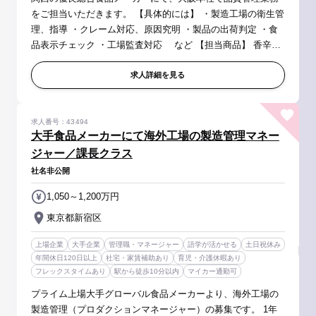
をご担当いただきます。 【具体的には】 ・製造工場の衛生管
理、指導 ・クレーム対応、原因究明 ・製品の出荷判定 ・食
品表示チェック ・工場監査対応 など 【担当商品】 香辛
料、調味料（トッピング）、ドリンク、乾物、ジャム、コー
ヒーなど幅...
求人詳細を見る
求人番号：43494
大手食品メーカーにて海外工場の製造管理マネー
ジャー／課長クラス
社名非公開
1,050～1,200万円
東京都新宿区
上場企業
大手企業
管理職・マネージャー
語学が活かせる
土日祝休み
年間休日120日以上
社宅・家賃補助あり
育児・介護休暇あり
フレックスタイムあり
駅から徒歩10分以内
マイカー通勤可
プライム上場大手グローバル食品メーカーより、海外工場の
製造管理（プロダクションマネージャー）の募集です。 1年