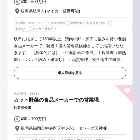
400～600万円
岐阜県岐阜市(マイカー通勤可能)
管理職・マネージャー
語学力不問
学歴不問
中途入社5割以上
転勤なし
マイカー通勤可
岐阜に根ざして150年以上。鶏肉の卸・加工に強みを持つ老舗
食品メーカーで、製造工場の管理職候補としてご活躍いただ
きます。 【具体的には】 ・生産計画の作成、工程管理（加熱
加工・パック詰め・串刺し） ・品質管理、安全衛生の体制構
築（HACCP対応） ・原価管理（歩留まりの見直しや材料ロ
ス削減） ・スタッ...
求人詳細を見る
求人番号：43544
カット野菜の食品メーカーでの営業職
社名非公開
400～700万円
福岡県福岡市中央区天神3-7-3 タワーズ天神4F