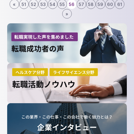
«
51
52
53
54
55
56
57
58
59
60
61
»