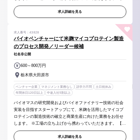
体的には】 研究開発からパイロットスケール、商業化までの
プロセス設計・最適化...
求人詳細を見る
求人番号：43828
バイオベンチャーにて米麹マイコプロテイン製造
のプロセス開発／リーダー候補
社名非公開
600～800万円
栃木県大田原市
ベンチャー企業
マネジメント業務なし
語学力不問
土日祝休み
年間休日120日以上
中途入社5割以上
バイオマスの研究開発およびバイオファイナリー技術の社会
実装を目指すスタートアップにて、米麹を活用したマイコプ
ロテインの製造技術の確立と商業生産に向けた業務をお任せ
します。 ※工場の立ち上げから携わっていただきます。 【具
体的には】 研究開発からパイロットスケール、商業化までの
プロセス設計・最適化...
求人詳細を見る