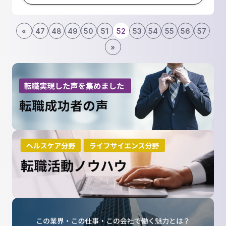
«
47
48
49
50
51
52
53
54
55
56
57
»