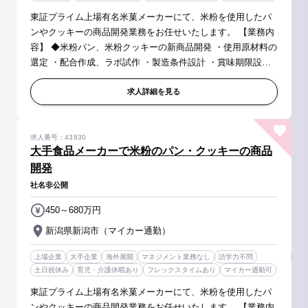
東証プライム上場有名米菓メーカーにて、米粉を使用したパ
ンやクッキーの商品開発業務をお任せいたします。 【業務内
容】 ◆米粉パン、米粉クッキーの新商品開発 ・使用原材料の
選定 ・配合作成、ラボ試作 ・製造条件設計 ・賞味期限設
定 等 ◆目標品質の確定（ラボ～工業化） ・技術条件確立
・原価設計 等 ...
求人詳細を見る
求人番号：43830
大手食品メーカーで米粉のパン・クッキーの商品
開発
社名非公開
450～680万円
新潟県新潟市（マイカー通勤）
上場企業
大手企業
海外展開
マネジメント業務なし
語学力不問
土日祝休み
育児・介護休暇あり
フレックスタイムあり
マイカー通勤可
東証プライム上場有名米菓メーカーにて、米粉を使用したパ
ンやクッキーの商品開発業務をお任せいたします。 【業務内