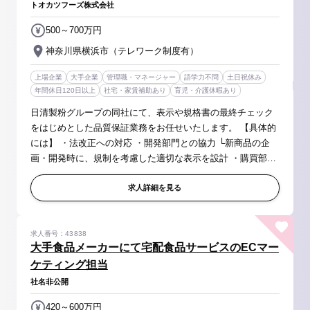
トオカツフーズ株式会社
500～700万円
神奈川県横浜市（テレワーク制度有）
上場企業
大手企業
管理職・マネージャー
語学力不問
土日祝休み
年間休日120日以上
社宅・家賃補助あり
育児・介護休暇あり
日清製粉グループの同社にて、表示や規格書の最終チェック
をはじめとした品質保証業務をお任せいたします。 【具体的
には】 ・法改正への対応 ・開発部門との協力 └新商品の企
画・開発時に、規制を考慮した適切な表示を設計 ・購買部門
との連携 └原材料調達時に、表示義務のある成分やアレルゲ
ン情報を正確に管...
求人詳細を見る
求人番号：43838
大手食品メーカーにて宅配食品サービスのECマー
ケティング担当
社名非公開
420～600万円