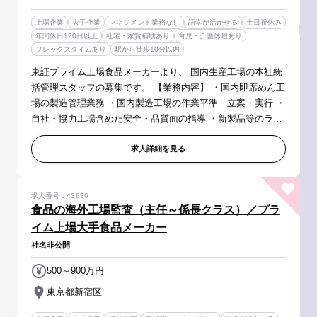
上場企業
大手企業
マネジメント業務なし
語学が活かせる
土日祝休み
年間休日120日以上
社宅・家賃補助あり
育児・介護休暇あり
フレックスタイムあり
駅から徒歩10分以内
東証プライム上場食品メーカーより、 国内生産工場の本社統
括管理スタッフの募集です。 【業務内容】 ・国内即席めん工
場の製造管理業務 ・国内製造工場の作業平準 立案・実行 ・
自社・協力工場含めた安全・品質面の指導 ・新製品等のライ
ン選定・設備投資案の立案・実行 ・新製品生産ラインテスト
立会 ・製品...
求人詳細を見る
求人番号：43836
食品の海外工場監査（主任～係長クラス）／プラ
イム上場大手食品メーカー
社名非公開
500～900万円
東京都新宿区