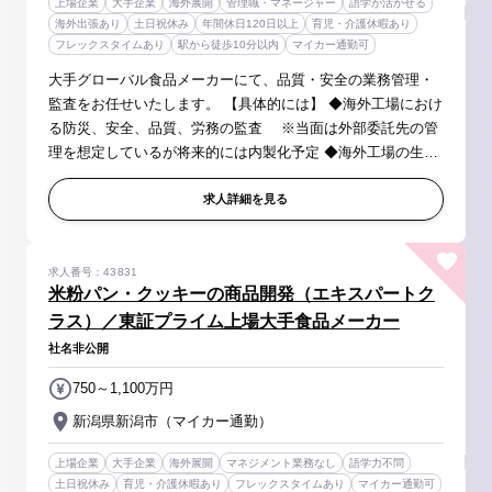
上場企業
大手企業
海外展開
管理職・マネージャー
語学が活かせる
海外出張あり
土日祝休み
年間休日120日以上
育児・介護休暇あり
フレックスタイムあり
駅から徒歩10分以内
マイカー通勤可
大手グローバル食品メーカーにて、品質・安全の業務管理・
監査をお任せいたします。 【具体的には】 ◆海外工場におけ
る防災、安全、品質、労務の監査 ※当面は外部委託先の管
理を想定しているが将来的には内製化予定 ◆海外工場の生産
サポート ・生産性及び品質の向上 ・工場の視察による現状把
握 ・課題抽出か...
求人詳細を見る
求人番号：43831
米粉パン・クッキーの商品開発（エキスパートク
ラス）／東証プライム上場大手食品メーカー
社名非公開
750～1,100万円
新潟県新潟市（マイカー通勤）
上場企業
大手企業
海外展開
マネジメント業務なし
語学力不問
土日祝休み
育児・介護休暇あり
フレックスタイムあり
マイカー通勤可