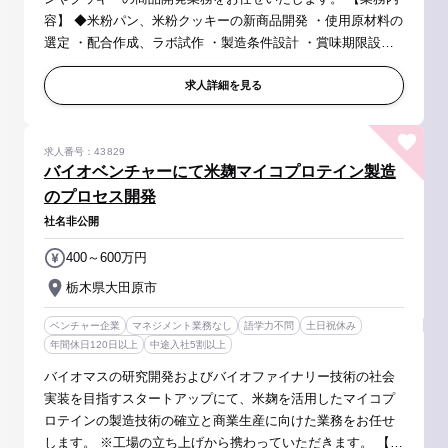
容】 ◆米粉パン、米粉クッキーの新商品開発 ・使用原材料の
選定 ・配合作成、ラボ試作 ・製造条件設計 ・賞味期限設
定 等 ◆目標品質の確定（ラボ～工業化） ・技術条件確立
・原価設計 等 ...
求人詳細を見る
求人番号：43829
バイオベンチャーにて米麹マイコプロテイン製造
のプロセス開発
社名非公開
400～600万円
栃木県大田原市
ベンチャー企業
マネジメント業務なし
語学力不問
土日祝休み
年間休日120日以上
中途入社5割以上
バイオマスの研究開発およびバイオファイナリー技術の社会
実装を目指すスタートアップにて、米麹を活用したマイコプ
ロテインの製造技術の確立と商業生産に向けた業務をお任せ
します。 ※工場の立ち上げから携わっていただきます。 【具