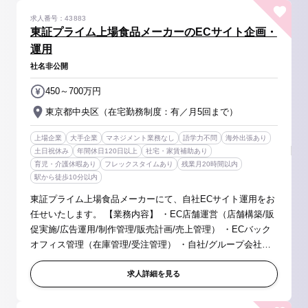
求人番号：43883
東証プライム上場食品メーカーのECサイト企画・
運用
社名非公開
450～700万円
東京都中央区（在宅勤務制度：有／月5回まで）
上場企業
大手企業
マネジメント業務なし
語学力不問
海外出張あり
土日祝休み
年間休日120日以上
社宅・家賃補助あり
育児・介護休暇あり
フレックスタイムあり
残業月20時間以内
駅から徒歩10分以内
東証プライム上場食品メーカーにて、自社ECサイト運用をお
任せいたします。 【業務内容】 ・EC店舗運営（店舗構築/販
促実施/広告運用/制作管理/販売計画/売上管理） ・ECバック
オフィス管理（在庫管理/受注管理） ・自社/グループ会社の
ブランドチームとの連携 ・その他関連する実務全般 ※ご経験
に応じてECサイ...
求人詳細を見る