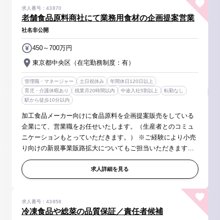
求人番号：43870
老舗食品原料商社にて業務用食材の企画提案営業
社名非公開
450～700万円
東京都中央区（在宅勤務制度：有）
管理職・マネージャー
土日祝休み
年間休日120日以上
育児・介護休暇あり
残業月20時間以内
中途入社5割以上
転勤なし
駅から徒歩10分以内
加工食品メーカー向けに食品原料を企画提案販売をしている
企業にて、営業職をお任せいたします。（生産者とのコミュ
ニケーションもとっていただきます。） ※ご経験により小売
り向けの新規事業販路拡大についてもご担当いただきます
【業務内容】 ◆業務用食材の企画提案営業 ・既存加工食品メ
ーカーのニーズをヒア...
求人詳細を見る
求人番号：43858
冷凍食品や総菜の品質保証／責任者候補