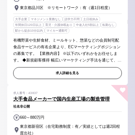
東京都品川区 ※リモートワーク：有（週1日程度）
大手企業
マネジメント業務なし
語学力不問
土日祝休み
年間休日120日以上
育児・介護休暇あり
中途入社5割以上
転勤なし
駅から徒歩10分以内
マイカー通勤可
有機野菜や生鮮食材、ミールキット、惣菜などの会員制宅配
食品サービスの有名企業より、ECマーケティングポジション
の募集です。 【業務内容】 ※以下のいずれかをお任せしま
す。 ◆新規顧客獲得 幅広いマーケティング手法を通じて、新
規顧客獲得を行っていただきます。 データ分析やマーケット
リサーチを活用し、市...
求人詳細を見る
求人番号：43837
大手食品メーカーで国内生産工場の製造管理
社名非公開
660～880万円
東京都新宿区（在宅勤務制度：有／実績としては週2回程
度出社）