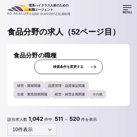
理系ハイクラス人材のための
転職エージェント
MENU
※旧RD SUPPORT正社員転職
食品分野の求人（52ページ目）
食品分野の職種
検索条件を変更する
研究・開発関連
品質管理・品質保証関連
生産・製造技術関連
経営・経営企画関連
その他
1,042
511
520
該当求人数
件中
～
件を表示