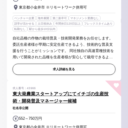
東京都小金井市 ※リモートワーク併用可
ベンチャー企業
海外展開
第二新卒可
マネジメント業務なし
語学が活かせる
土日祝休み
年間休日120日以上
フレックスタイムあり
転勤なし
駅から徒歩10分以内
自社品種の作物の栽培普及・技術開発業務をお任せします。
委託生産者様が早期に安定生産できるよう、技術的な普及支
援を行うことがミッションです。 同社独自の高速育種技術を
用いて開発された品種を生産者様が安心して栽培できるよ
う、ブリーダーと協業しながら、生産現場の実情に即した栽
培方法を体系化いただきま...
求人詳細を見る
求人番号：43966
東大発農業スタートアップにてイチゴの生産技
術・開発普及マネージャー候補
社名非公開
552～750万円
東京都小金井市 ※リモートワーク併用可