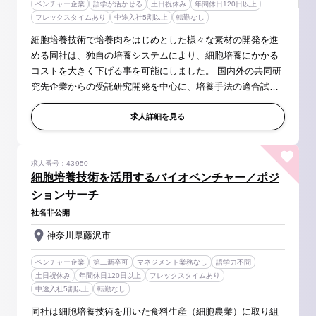
ベンチャー企業
語学が活かせる
土日祝休み
年間休日120日以上
フレックスタイムあり
中途入社5割以上
転勤なし
細胞培養技術で培養肉をはじめとした様々な素材の開発を進
める同社は、独自の培養システムにより、細胞培養にかかる
コストを大きく下げる事を可能にしました。 国内外の共同研
究先企業からの受託研究開発を中心に、培養手法の適合試験
を進め、社会実装するプロジェクトをけん引いただきます。
＜具体的には＞ 顧客...
求人詳細を見る
求人番号：43950
細胞培養技術を活用するバイオベンチャー／ポジ
ションサーチ
社名非公開
神奈川県藤沢市
ベンチャー企業
第二新卒可
マネジメント業務なし
語学力不問
土日祝休み
年間休日120日以上
フレックスタイムあり
中途入社5割以上
転勤なし
同社は細胞培養技術を用いた食料生産（細胞農業）に取り組