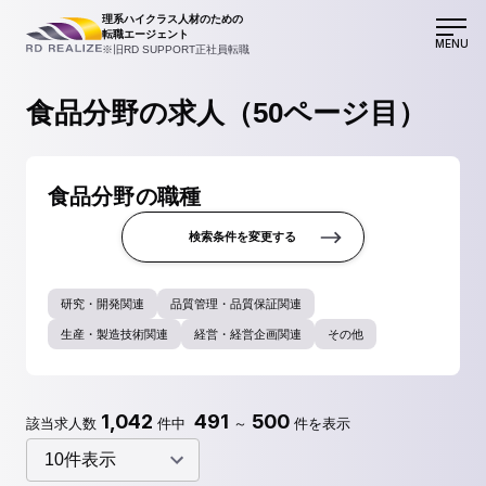
理系ハイクラス人材のための
転職エージェント
MENU
※旧RD SUPPORT正社員転職
食品分野の求人（50ページ目）
食品分野の職種
検索条件を変更する
研究・開発関連
品質管理・品質保証関連
生産・製造技術関連
経営・経営企画関連
その他
1,042
491
500
該当求人数
件中
～
件を表示