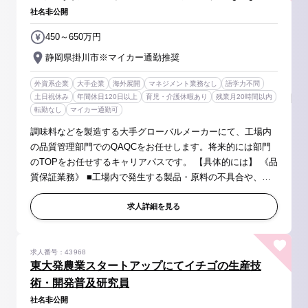
社名非公開
450～650万円
静岡県掛川市※マイカー通勤推奨
外資系企業
大手企業
海外展開
マネジメント業務なし
語学力不問
土日祝休み
年間休日120日以上
育児・介護休暇あり
残業月20時間以内
転勤なし
マイカー通勤可
調味料などを製造する大手グローバルメーカーにて、工場内
の品質管理部門でのQAQCをお任せします。将来的には部門
のTOPをお任せするキャリアパスです。 【具体的には】 《品
質保証業務》 ■工場内で発生する製品・原料の不具合や、返
品・製品クレーム等の処理業務 ■BRCGS監査、顧客監査とい
った食品安全監査のアシ...
求人詳細を見る
求人番号：43968
東大発農業スタートアップにてイチゴの生産技
術・開発普及研究員
社名非公開