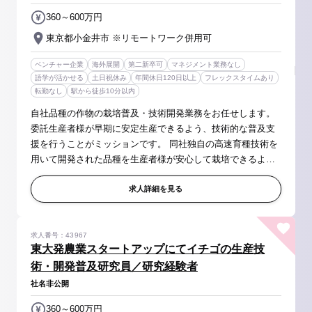
360～600万円
東京都小金井市 ※リモートワーク併用可
ベンチャー企業
海外展開
第二新卒可
マネジメント業務なし
語学が活かせる
土日祝休み
年間休日120日以上
フレックスタイムあり
転勤なし
駅から徒歩10分以内
自社品種の作物の栽培普及・技術開発業務をお任せします。
委託生産者様が早期に安定生産できるよう、技術的な普及支
援を行うことがミッションです。 同社独自の高速育種技術を
用いて開発された品種を生産者様が安心して栽培できるよ
う、ブリーダーと協業しながら、生産現場の実情に即した栽
培方法を体系化いただきま...
求人詳細を見る
求人番号：43967
東大発農業スタートアップにてイチゴの生産技
術・開発普及研究員／研究経験者
社名非公開
360～600万円