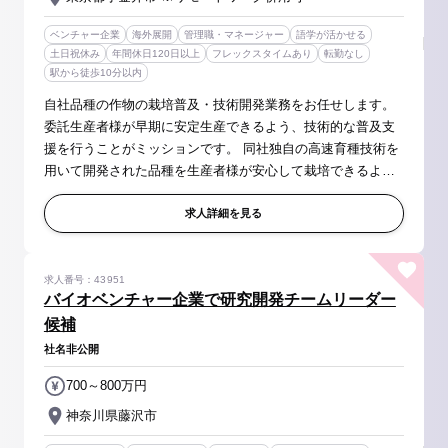
ベンチャー企業
海外展開
管理職・マネージャー
語学が活かせる
土日祝休み
年間休日120日以上
フレックスタイムあり
転勤なし
駅から徒歩10分以内
自社品種の作物の栽培普及・技術開発業務をお任せします。
委託生産者様が早期に安定生産できるよう、技術的な普及支
援を行うことがミッションです。 同社独自の高速育種技術を
用いて開発された品種を生産者様が安心して栽培できるよ
う、ブリーダーと協業しながら、生産現場の実情に即した栽
培方法を体系化いただきま...
求人詳細を見る
求人番号：43951
バイオベンチャー企業で研究開発チームリーダー
候補
社名非公開
700～800万円
神奈川県藤沢市