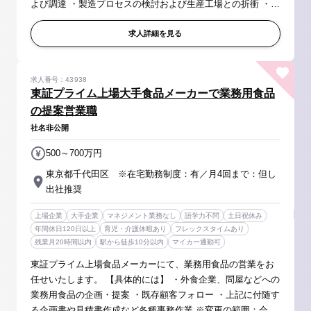
よび調達 ・製造プロセスの検討および生産工場との折衝 ・商
品の品質設定 ・パッケージ選定 ・市場動向を踏まえた既存商
品の改良 ...
求人詳細を見る
求人番号：43938
東証プライム上場大手食品メーカーで業務用食品
の提案営業職
社名非公開
500～700万円
東京都千代田区 ※在宅勤務制度：有／月4回まで：但し
出社推奨
上場企業
大手企業
マネジメント業務なし
語学力不問
土日祝休み
年間休日120日以上
育児・介護休暇あり
フレックスタイムあり
残業月20時間以内
駅から徒歩10分以内
マイカー通勤可
東証プライム上場食品メーカーにて、業務用食品の営業をお
任せいたします。 【具体的には】 ・外食企業、問屋などへの
業務用食品の企画・提案 ・既存顧客フォロー ・上記に付随す
る企画書や見積書作成など各種事務作業 ※変更の範囲：会社