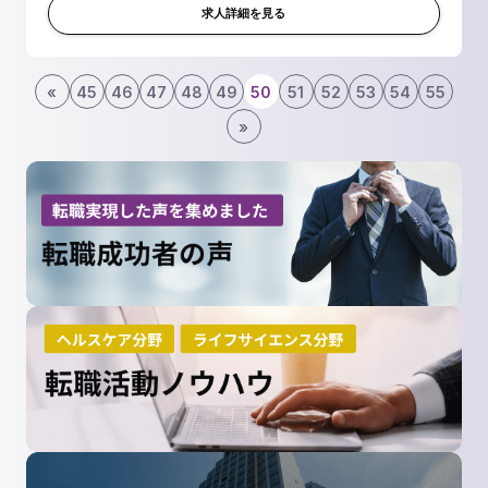
ングチャネルや媒体を駆...
求人詳細を見る
«
45
46
47
48
49
50
51
52
53
54
55
»