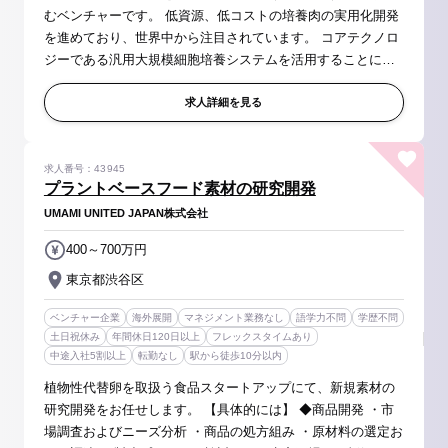
むベンチャーです。 低資源、低コストの培養肉の実用化開発
を進めており、世界中から注目されています。 コアテクノロ
ジーである汎用大規模細胞培養システムを活用することによ
り、培養肉の課題の一つとされていたコスト高の要因となっ
ていた培養液のコストを1...
求人詳細を見る
求人番号：43945
プラントベースフード素材の研究開発
UMAMI UNITED JAPAN株式会社
400～700万円
東京都渋谷区
ベンチャー企業
海外展開
マネジメント業務なし
語学力不問
学歴不問
土日祝休み
年間休日120日以上
フレックスタイムあり
中途入社5割以上
転勤なし
駅から徒歩10分以内
植物性代替卵を取扱う食品スタートアップにて、新規素材の
研究開発をお任せします。 【具体的には】 ◆商品開発 ・市
場調査およびニーズ分析 ・商品の処方組み ・原材料の選定お