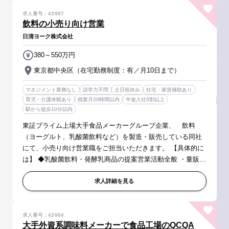
求人番号：43987
飲料の小売り向け営業
日清ヨーク株式会社
380～550万円
東京都中央区（在宅勤務制度：有／月10日まで）
マネジメント業務なし
語学力不問
土日祝休み
社宅・家賃補助あり
育児・介護休暇あり
残業月20時間以内
中途入社5割以上
駅から徒歩10分以内
東証プライム上場大手食品メーカーグループ企業、 飲料
（ヨーグルト、乳酸菌飲料など）を製造・販売している同社
にて、小売り向け営業職をご担当いただきます。 【具体的に
は】 ◆乳酸菌飲料・発酵乳商品の提案営業活動全般 ・量販
店、問屋、ドラッグストア等に対する本部商談、バイヤーと
の折衝 ・販促、棚割り等...
求人詳細を見る
求人番号：43984
大手外資系調味料メーカーで食品工場のQCQA