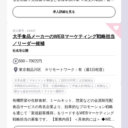
の定める業務 ※数字のノルマというよりも、行動量を大切に
している職場で...
求人詳細を見る
求人番号：43937
大手食品メーカーのWEBマーケティング戦略担当
／リーダー候補
社名非公開
500～700万円
東京都品川区 ※リモートワーク：有（週1日程度）
大手企業
マネジメント業務なし
語学力不問
土日祝休み
年間休日120日以上
育児・介護休暇あり
中途入社5割以上
転勤なし
駅から徒歩10分以内
マイカー通勤可
有機野菜や生鮮食材、ミールキット、惣菜などの会員制宅配
食品サービスの有名企業より、効果的なプロモーション戦略
を通じて「新規顧客獲得」をリードするWEBマーケティング
戦略担当の募集です。 【業務内容】 ＜具体的には＞ ◆WEB
マーケティング戦略の立案・実行： ・多様なWEBマーケティ