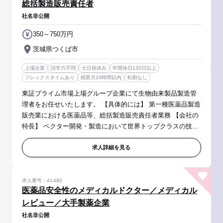
総括製造販売責任者
社名非公開
350～750万円
茨城県つくば市
上場企業
語学力不問
土日祝休み
年間休日120日以上
フレックスタイムあり
残業月20時間以内
転勤なし
東証プライム市場上場グループ企業にて生物由来製品製造管
理者をお任せいたします。 【具体的には】 第一種医薬品製造
販売業における医薬品等、総括製造販売責任者業務 【会社の
特長】 ベクター開発・製造において世界トップクラスの技術
を有し、バイオ業界で高い評価を得ています。独自の基盤技
術は安全性と遺...
求人詳細を見る
求人番号：41480
医薬品安全性のメディカルドクター／メディカル
レビュー／大手製薬企業
社名非公開