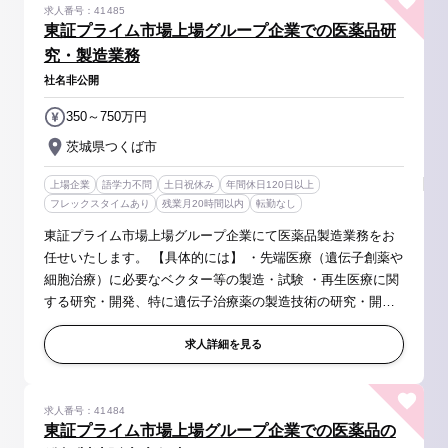
求人番号：41485
東証プライム市場上場グループ企業での医薬品研
究・製造業務
社名非公開
350～750万円
茨城県つくば市
上場企業
語学力不問
土日祝休み
年間休日120日以上
フレックスタイムあり
残業月20時間以内
転勤なし
東証プライム市場上場グループ企業にて医薬品製造業務をお
任せいたします。 【具体的には】 ・先端医療（遺伝子創薬や
細胞治療）に必要なベクター等の製造・試験 ・再生医療に関
する研究・開発、特に遺伝子治療薬の製造技術の研究・開発
を研究者と一体となって遂行 ・その他、必要なバイオ関連研
究・開発を研究者...
求人詳細を見る
求人番号：41484
東証プライム市場上場グループ企業での医薬品の