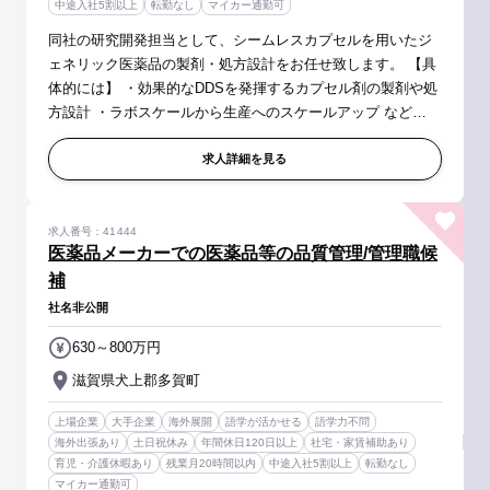
中途入社5割以上
転勤なし
マイカー通勤可
同社の研究開発担当として、シームレスカプセルを用いたジ
ェネリック医薬品の製剤・処方設計をお任せ致します。 【具
体的には】 ・効果的なDDSを発揮するカプセル剤の製剤や処
方設計 ・ラボスケールから生産へのスケールアップ など
【製品に関して】 ・シームレスカプセルについて 同社「シー
ムレスカプセル...
求人詳細を見る
求人番号：41444
医薬品メーカーでの医薬品等の品質管理/管理職候
補
社名非公開
630～800万円
滋賀県犬上郡多賀町
上場企業
大手企業
海外展開
語学が活かせる
語学力不問
海外出張あり
土日祝休み
年間休日120日以上
社宅・家賃補助あり
育児・介護休暇あり
残業月20時間以内
中途入社5割以上
転勤なし
マイカー通勤可