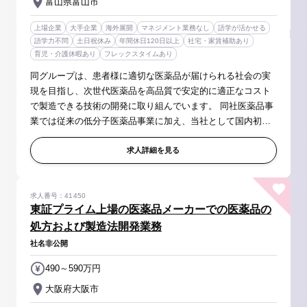
富山県富山市
上場企業
大手企業
海外展開
マネジメント業務なし
語学が活かせる
語学力不問
土日祝休み
年間休日120日以上
社宅・家賃補助あり
育児・介護休暇あり
フレックスタイムあり
同グループは、患者様に適切な医薬品が届けられる社会の実
現を目指し、次世代医薬品を高品質で安定的に適正なコスト
で製造できる技術の開発に取り組んでいます。 同社医薬品事
業では従来の低分子医薬品事業に加え、当社として国内初の
バイオCDMOプラントを建設し、新規事業として推進してい
きます。事業拡大にあたり、...
求人詳細を見る
求人番号：41450
東証プライム上場の医薬品メーカーでの医薬品の
処方および製造法開発業務
社名非公開
490～590万円
大阪府大阪市