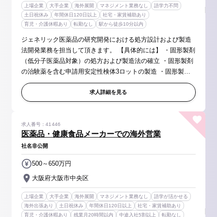
上場企業
大手企業
海外展開
マネジメント業務なし
語学力不問
土日祝休み
年間休日120日以上
社宅・家賃補助あり
育児・介護休暇あり
転勤なし
駅から徒歩10分以内
ジェネリック医薬品の研究開発における処方設計および製造
法開発業務を担当して頂きます。 【具体的には】 ・固形製剤
（低分子医薬品対象）の処方および製造法の確立 ・固形製剤
の治験薬を含む申請用安定性検体3ロットの製造 ・固形製剤
の商業生産を想定したスケールアップ検討および技術移転業
務 ・固形製剤のCT...
求人詳細を見る
求人番号：41446
医薬品・健康食品メーカーでの海外営業
社名非公開
500～650万円
大阪府大阪市中央区
上場企業
大手企業
海外展開
マネジメント業務なし
語学が活かせる
海外出張あり
土日祝休み
年間休日120日以上
社宅・家賃補助あり
育児・介護休暇あり
残業月20時間以内
中途入社5割以上
転勤なし