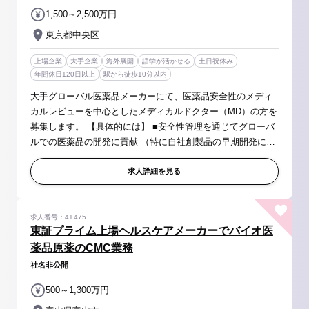
1,500～2,500万円
東京都中央区
上場企業
大手企業
海外展開
語学が活かせる
土日祝休み
年間休日120日以上
駅から徒歩10分以内
大手グローバル医薬品メーカーにて、医薬品安全性のメディ
カルレビューを中心としたメディカルドクター（MD）の方を
募集します。 【具体的には】 ■安全性管理を通じてグローバ
ルでの医薬品の開発に貢献 （特に自社創製品の早期開発に重
点を置きます） ■安全性に関するRWDを用いた臨床研究など
の企画・実施・論文公...
求人詳細を見る
求人番号：41475
東証プライム上場ヘルスケアメーカーでバイオ医
薬品原薬のCMC業務
社名非公開
500～1,300万円