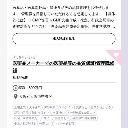
医薬品・医薬部外品・健康食品等の品質管理をお任せしま
す。 管理職を目指していただける方を想定してます。 【具体
的には】 ・GMP管理 ※GMP文書作成・改定、行政当局等の
査察対応なども含む ・医薬品有効成分定量等、理化学試験 ※
使用分析装置：HPLC、GC、UV、カールフィッシャー、FTIR
など ・医薬品原料試験 ...
求人詳細を見る
求人番号：41443
医薬品メーカーでの医薬品等の品質保証/管理職候
補
社名非公開
630～800万円
大阪府大阪市中央区
上場企業
大手企業
海外展開
マネジメント業務なし
語学が活かせる
語学力不問
海外出張あり
土日祝休み
年間休日120日以上
社宅・家賃補助あり
育児・介護休暇あり
残業月20時間以内
中途入社5割以上
転勤なし
マイカー通勤可