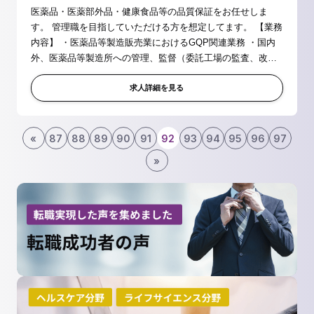
医薬品・医薬部外品・健康食品等の品質保証をお任せしま
す。 管理職を目指していただける方を想定してます。 【業務
内容】 ・医薬品等製造販売業におけるGQP関連業務 ・国内
外、医薬品等製造所への管理、監督（委託工場の監査、改善
指導等） ・医療用医薬品承認書と製造実態の点検業務（試験
データ監査等含む） ...
求人詳細を見る
«
87
88
89
90
91
92
93
94
95
96
97
»