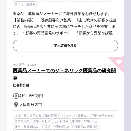
マイカー通勤可
医薬品、健康食品メーカーにて海外営業をお任せします。
【業務内容】 ・既存顧客向け営業 └主に欧米の顧客を担当
頂き、販売代理店と共にその国にマッチした商品を提案しま
す。 ・顧客の商品開発のサポート └顧客から要望や課題を
ヒアリングし、同社のカプセル技術を提案します。 ※案件や
時期によって差はあ...
求人詳細を見る
求人番号：41445
医薬品メーカーでのジェネリック医薬品の研究開
発
社名非公開
410～550万円
大阪府枚方市
上場企業
大手企業
海外展開
マネジメント業務なし
語学が活かせる
語学力不問
海外出張あり
土日祝休み
年間休日120日以上
社宅・家賃補助あり
育児・介護休暇あり
残業月20時間以内