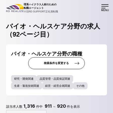
理系ハイクラス人材のための
転職エージェント
MENU
※旧RD SUPPORT正社員転職
バイオ・ヘルスケア分野の求人
（92ページ目）
バイオ・ヘルスケア分野の職種
検索条件を変更する
研究・開発関連
品質管理・品質保証関連
生産・製造技術関連
経営・経営企画関連
その他
1,316
911
920
該当求人数
件中
～
件を表示