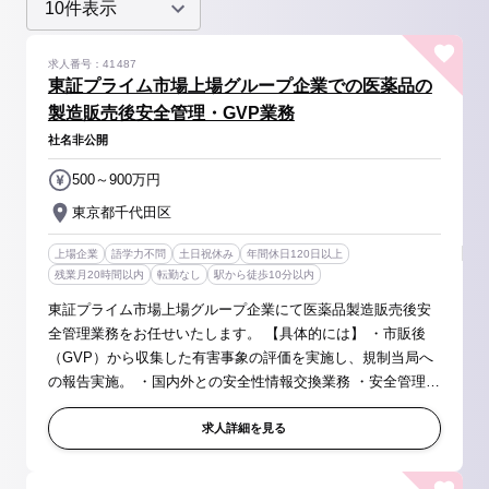
求人番号：41487
東証プライム市場上場グループ企業での医薬品の
製造販売後安全管理・GVP業務
社名非公開
500～900万円
東京都千代田区
上場企業
語学力不問
土日祝休み
年間休日120日以上
残業月20時間以内
転勤なし
駅から徒歩10分以内
東証プライム市場上場グループ企業にて医薬品製造販売後安
全管理業務をお任せいたします。 【具体的には】 ・市販後
（GVP）から収集した有害事象の評価を実施し、規制当局へ
の報告実施。 ・国内外との安全性情報交換業務 ・安全管理体
制の構築および実施 ・実施部門へのGVP教育 【会社の特
長】 ベクター開発...
求人詳細を見る