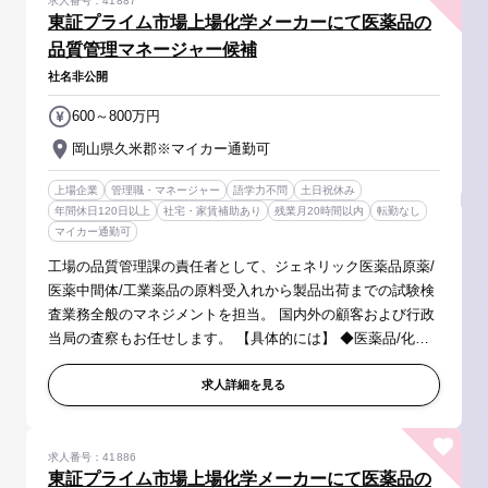
求人番号：41887
東証プライム市場上場化学メーカーにて医薬品の
品質管理マネージャー候補
社名非公開
600～800万円
岡山県久米郡※マイカー通勤可
上場企業
管理職・マネージャー
語学力不問
土日祝休み
年間休日120日以上
社宅・家賃補助あり
残業月20時間以内
転勤なし
マイカー通勤可
工場の品質管理課の責任者として、ジェネリック医薬品原薬/
医薬中間体/工業薬品の原料受入れから製品出荷までの試験検
査業務全般のマネジメントを担当。 国内外の顧客および行政
当局の査察もお任せします。 【具体的には】 ◆医薬品/化成
品の原料から製造に関する分析業務、分析方法の開発、微量
不純物の構造解析、...
求人詳細を見る
求人番号：41886
東証プライム市場上場化学メーカーにて医薬品の