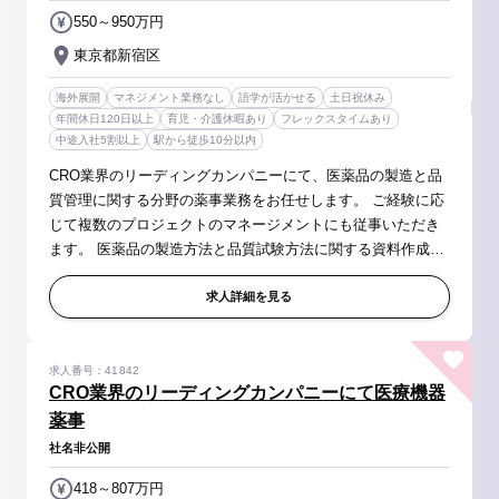
550～950万円
東京都新宿区
海外展開
マネジメント業務なし
語学が活かせる
土日祝休み
年間休日120日以上
育児・介護休暇あり
フレックスタイムあり
中途入社5割以上
駅から徒歩10分以内
CRO業界のリーディングカンパニーにて、医薬品の製造と品
質管理に関する分野の薬事業務をお任せします。 ご経験に応
じて複数のプロジェクトのマネージメントにも従事いただき
ます。 医薬品の製造方法と品質試験方法に関する資料作成の
経験を豊富に得ることが出来ます。 【具体的には】 ・マスタ
ーファイル（MF）の...
求人詳細を見る
求人番号：41842
CRO業界のリーディングカンパニーにて医療機器
薬事
社名非公開
418～807万円