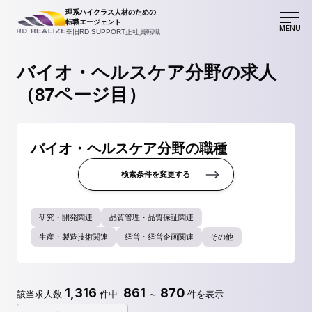
理系ハイクラス人材のための
転職エージェント
MENU
※旧RD SUPPORT正社員転職
バイオ・ヘルスケア分野の求人
（87ページ目）
バイオ・ヘルスケア分野の職種
検索条件を変更する
研究・開発関連
品質管理・品質保証関連
生産・製造技術関連
経営・経営企画関連
その他
1,316
861
870
該当求人数
件中
～
件を表示