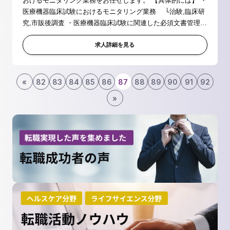
おけるモニタリング業務をお任せします。 【具体的には】 ・
医療機器臨床試験におけるモニタリング業務 └治験,臨床研
究,市販後調査 ・医療機器臨床試験に関連した必須文書管理
(Document Control)業務等 ・医療機器臨床試験に関連したメ
ディカルライティ...
求人詳細を見る
«
82
83
84
85
86
87
88
89
90
91
92
»