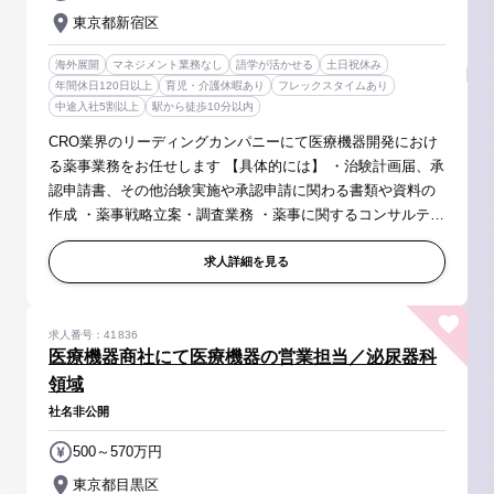
東京都新宿区
海外展開
マネジメント業務なし
語学が活かせる
土日祝休み
年間休日120日以上
育児・介護休暇あり
フレックスタイムあり
中途入社5割以上
駅から徒歩10分以内
CRO業界のリーディングカンパニーにて医療機器開発におけ
る薬事業務をお任せします 【具体的には】 ・治験計画届、承
認申請書、その他治験実施や承認申請に関わる書類や資料の
作成 ・薬事戦略立案・調査業務 ・薬事に関するコンサルティ
ング業務 など 【会社について】 ■創業以来、右肩上がりで
成長を続けて...
求人詳細を見る
求人番号：41836
医療機器商社にて医療機器の営業担当／泌尿器科
領域
社名非公開
500～570万円
東京都目黒区