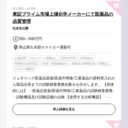
求人番号：41888
東証プライム市場上場化学メーカーにて医薬品の
品質管理
社名非公開
350～600万円
岡山県久米郡※マイカー通勤可
上場企業
マネジメント業務なし
語学力不問
土日祝休み
年間休日120日以上
社宅・家賃補助あり
残業月20時間以内
転勤なし
マイカー通勤可
ジェネリック医薬品原薬/医薬中間体/工業薬品の原料受入れか
ら製品出荷までの試験検査業務全般をお任せします。 【具体
的には】 ・医薬品原薬/医薬中間体/工業薬品の試験検査業務
・試験機器及び試験設備の点検 【使用する分析機器】 ・
HPLC(高速液体クロマトグラフィー) ・GC(ガスクロマトグ
ラフィー) ...
求人詳細を見る