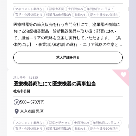
マネジメント業務なし
語学力不問
土日祝休み
年間休日120日以上
育児・介護休暇あり
残業月20時間以内
転勤なし
駅から徒歩10分以内
医療機器等の輸入販売を行う専門商社にて、泌尿器科領域に
おける治療機器製品・診断機器製品を取り扱う部署におい
て、担当エリアの戦略を立案し実行していただきます。 【具
体的には】 ・事業部活動指針の遂行 ・エリア戦略の立案と実
行 ・KOLマネジメント ・販売代理店マネジメント ・会社と
して行う学会/セミ...
求人詳細を見る
求人番号：41835
医療機器商社にて医療機器の薬事担当
社名非公開
500～570万円
東京都目黒区
マネジメント業務なし
語学が活かせる
土日祝休み
年間休日120日以上
育児・介護休暇あり
残業月20時間以内
転勤なし
駅から徒歩10分以内