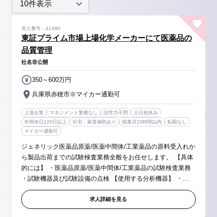
求人番号：41890
東証プライム市場上場化学メーカーにて医薬品の
品質管理
社名非公開
350～600万円
兵庫県赤穂市※マイカー通勤可
上場企業
マネジメント業務なし
語学力不問
土日祝休み
年間休日120日以上
社宅・家賃補助あり
残業月20時間以内
転勤なし
マイカー通勤可
ジェネリック医薬品原薬/医薬中間体/工業薬品の原料受入れか
ら製品出荷までの試験検査業務全般をお任せします。 【具体
的には】 ・医薬品原薬/医薬中間体/工業薬品の試験検査業務
・試験機器及び試験設備の点検 【使用する分析機器】 ・
HPLC(高速液体クロマトグラフィー) ・GC(ガスクロマトグ
ラフィー) ...
求人詳細を見る