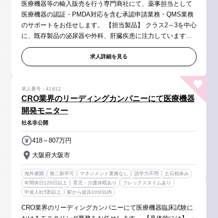
医療機器等の輸入販売を行う専門商社にて、薬事担当として
医療機器の認証・PMDA対応を含む承認申請業務・QMS業務
のサポートをお任せします。 【担当製品】 クラス2～3を中心
に、既存製品の泌尿器や外科、肝臓疾患に注力しています
が、新しい領域製品の導入予定があります。 【配属先メンバ
ー】 ・部門長（60代役...
求人詳細を見る
求人番号：41812
CRO業界のリーディングカンパニーにて医療機器
開発モニター
社名非公開
418～807万円
大阪府大阪市
海外展開
第二新卒可
マネジメント業務なし
語学力不問
土日祝休み
年間休日120日以上
育児・介護休暇あり
フレックスタイムあり
中途入社5割以上
駅から徒歩10分以内
CRO業界のリーディングカンパニーにて医療機器臨床試験に