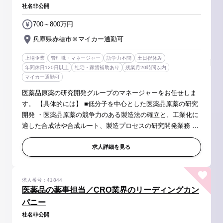
社名非公開
700～800万円
兵庫県赤穂市※マイカー通勤可
上場企業
管理職・マネージャー
語学力不問
土日祝休み
年間休日120日以上
社宅・家賃補助あり
残業月20時間以内
マイカー通勤可
医薬品原薬の研究開発グループのマネージャーをお任せしま
す。 【具体的には】 ■低分子を中心とした医薬品原薬の研究
開発 ・医薬品原薬の競争力のある製造法の確立と、工業化に
適した合成法や合成ルート、製造プロセスの研究開発業務 ・
原料、中間体、製品のHPLC、GC等の分析機器を使った分析
法の研究開発業務 ■...
求人詳細を見る
求人番号：41844
医薬品の薬事担当／CRO業界のリーディングカン
パニー
社名非公開