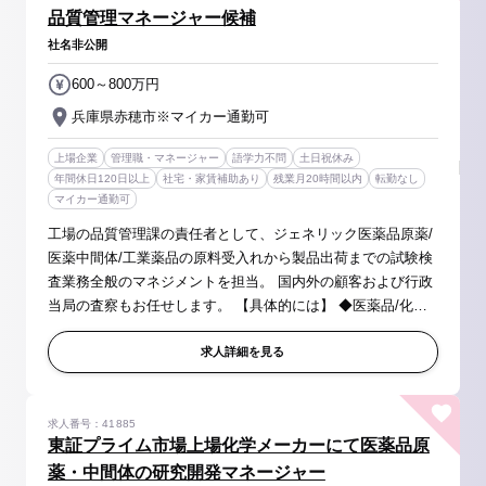
品質管理マネージャー候補
社名非公開
600～800万円
兵庫県赤穂市※マイカー通勤可
上場企業
管理職・マネージャー
語学力不問
土日祝休み
年間休日120日以上
社宅・家賃補助あり
残業月20時間以内
転勤なし
マイカー通勤可
工場の品質管理課の責任者として、ジェネリック医薬品原薬/
医薬中間体/工業薬品の原料受入れから製品出荷までの試験検
査業務全般のマネジメントを担当。 国内外の顧客および行政
当局の査察もお任せします。 【具体的には】 ◆医薬品/化成
品の原料から製造に関する分析業務、分析方法の開発、 微
量不純物の構造解...
求人詳細を見る
求人番号：41885
東証プライム市場上場化学メーカーにて医薬品原
薬・中間体の研究開発マネージャー