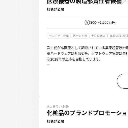
医療機器の製造部責任者候補／
社名非公開
800～1,200万円
ベンチャー企業
語学力不問
土日祝休み
年間休日120
次世代がん医療として期待されている集束超音波治
※ハードウェアは外部委託、ソフトウェア実装は自
※2028年の上市を目指しています。
【具体的には】
製造部門の立ち上げメンバーとして、以下の業務を主導
求人番号：45449
化粧品のブランドプロモーショ
社名非公開