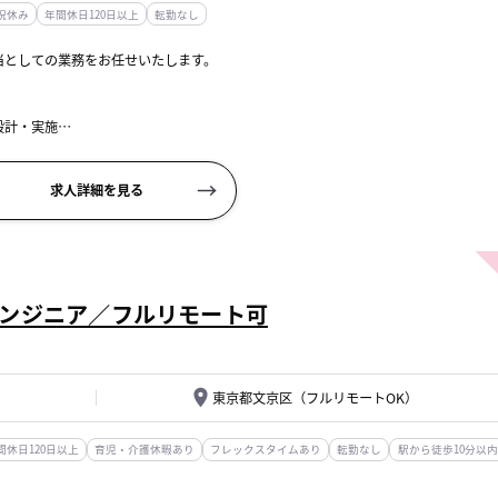
祝休み
年間休日120日以上
転勤なし
当としての業務をお任せいたします。
設計・実施
術およびTFF（限外ろ過）などの下流工程の改善
...
求人詳細を見る
ンジニア／フルリモート可
東京都文京区（フルリモートOK）
間休日120日以上
育児・介護休暇あり
フレックスタイムあり
転勤なし
駅から徒歩10分以内