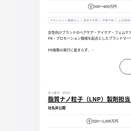
500～800万円
マネジメント業務なし
語学力不問
学歴不問
土日祝休
女性向けブランドのヘアケア・アイケア・フェムケ
PR・プロモーション領域を起点としたブランドマー
PR施策の実行に留まらず、
「ブランドをどう成長させるか」という視点で、
中長期のマーケティング戦略にも関与いただくポジ
【具体的には】
...
求人番号：45435
脂質ナノ粒子（LNP）製剤担
社名非公開
500～1,000万円