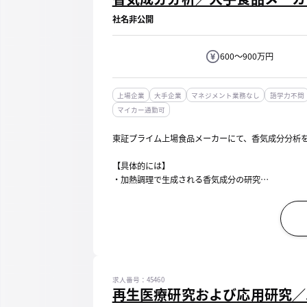
社名非公開
600～900万円
上場企業
大手企業
マネジメント業務なし
語学力不問
マイカー通勤可
東証プライム上場食品メーカーにて、香気成分分析
【具体的には】
・加熱調理で生成される香気成分の研究
・GC/MS等を用いた成分解析
・機能性素材の開発（リアクションフレーバー）
・報告書、プレゼン資料作成
【期待役割】
加熱調理を中心とした香味形成の研究開発を行って頂き
求人番号：45460
再生医療研究および応用研究／