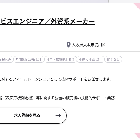
ービスエンジニア／外資系メーカー
大阪府大阪市淀川区
日祝休み
年間休日120日以上
社宅・家賃補助あり
中途入社5割以上
転勤なし
に対するフィールドエンジニアとして技術サポートをお任せします。
機器（表面形状測定機）等に関する装置の販売後の技術的サポート業務
務。具体的に...
求人詳細を見る