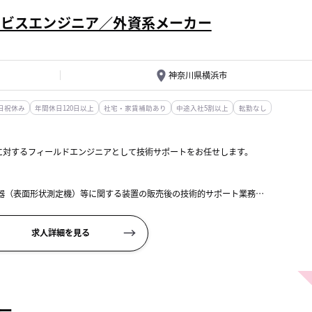
ービスエンジニア／外資系メーカー
神奈川県横浜市
日祝休み
年間休日120日以上
社宅・家賃補助あり
中途入社5割以上
転勤なし
に対するフィールドエンジニアとして技術サポートをお任せします。
機器（表面形状測定機）等に関する装置の販売後の技術的サポート業務
務。具体的に...
求人詳細を見る
ー