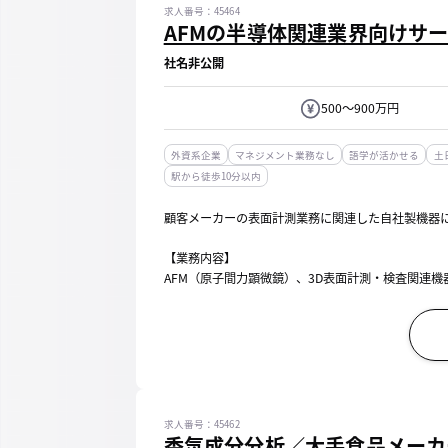
求人番号：45464
AFMの半導体関連業界向けサ
社名非公開
500～900万円
外資系企業
マネジメント業務なし
語学が活かせる
土
駅から徒歩10分以内
顧客メーカーの表面計測業務に関連した自社製機器
【業務内容】
AFM（原子間力顕微鏡）、3D表面計測・検査関連
■機器の納入・設置・取扱説明・修理・メンテナンス業
求人番号：45462
香気成分分析／大手食品メーカ