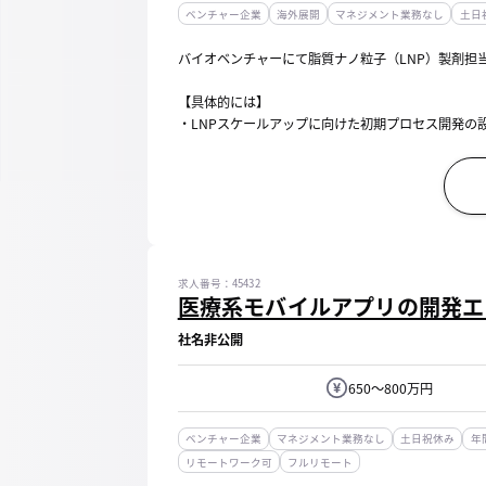
ベンチャー企業
海外展開
マネジメント業務なし
土日
バイオベンチャーにて脂質ナノ粒子（LNP）製剤担
【具体的には】
・LNPスケールアップに向けた初期プロセス開発の
・マイクロ流体混合法やT型混合法などのLNP混合技
・製剤スクリーニングにおける実験計画法（Design of 
求人番号：45432
医療系モバイルアプリの開発エ
社名非公開
650～800万円
ベンチャー企業
マネジメント業務なし
土日祝休み
年
リモートワーク可
フルリモート