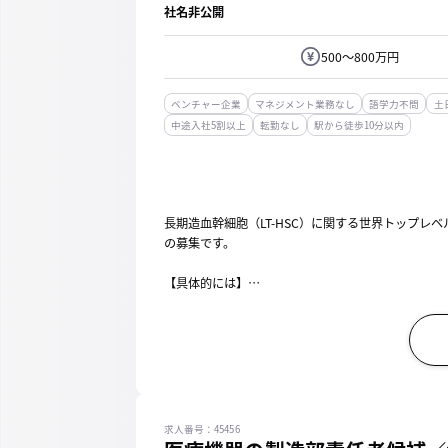
社名非公開
500～800万円
ベンチャー企業
マネジメント業務なし
語学力不問
土
中途入社5割以上
転勤なし
駅から徒歩10分以内
長期造血幹細胞（LT-HSC）に関する世界トップ
の募集です。
【具体的には】
■長期造血幹細胞を用いた新規機能評価手法の開発
■幹細胞等を用いた再生医療等製品・研究支援製品
■報告書、申請用書類等各種文書作成
■役員や...
求人番号：45456