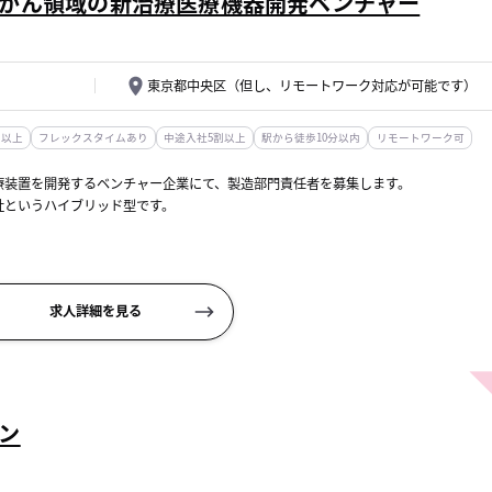
がん領域の新治療医療機器開発ベンチャー
東京都中央区（但し、リモートワーク対応が可能です）
日以上
フレックスタイムあり
中途入社5割以上
駅から徒歩10分以内
リモートワーク可
療装置を開発するベンチャー企業にて、製造部門責任者を募集します。
社というハイブリッド型です。
していた...
求人詳細を見る
ン