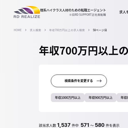
理系ハイクラス人材のための
転職エージェント
求人
※旧RD SUPPORT正社員転職
HOME
求人検索
年収700万円以上の求人検索
58ページ目
年収700万円以上
検索条件を変更する
年収1000万円以上
年収900万円以上
年収
1,537
571
580
該当求人数
件中
～
件を表示