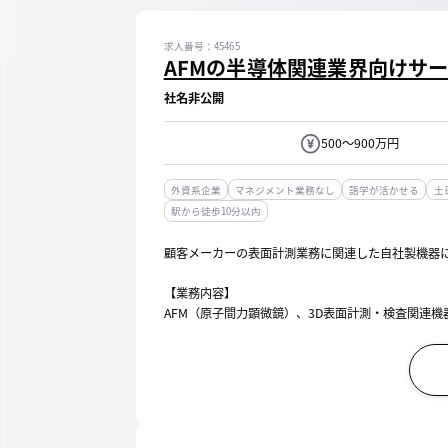
求人番号：45465
AFMの半導体関連業界向けサ
社名非公開
500～900万円
外資系企業
マネジメント業務なし
語学が活かせる
土
駅から徒歩10分以内
顧客メーカーの表面計測業務に関連した自社製機器
【業務内容】
AFM（原子間力顕微鏡）、3D表面計測・検査関連
■機器の納入・設置・取扱説明・修理・メンテナンス業