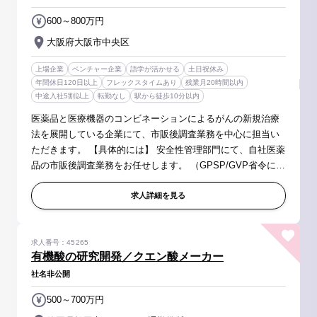
600～800万円
大阪府大阪市中央区
上場企業
ベンチャー企業
語学が活かせる
土日祝休み
年間休日120日以上
フレックスタイムあり
残業月20時間以内
中途入社5割以上
転勤なし
駅から徒歩10分以内
医薬品と医療機器のコンビネーションによるがんの新規治療
法を展開している企業にて、市販後調査業務を中心に担当い
ただきます。 【具体的には】 安全性管理部門にて、自社医薬
品の市販後調査業務をお任せします。 （GPSP/GVP省令に基
づく安全管理／製造販売後調査等業務） ■収集した副作用の
評価・検討 ■製造販...
求人詳細を見る
求人番号：45265
有機酸の研究開発／クエン酸メーカー
社名非公開
500～700万円