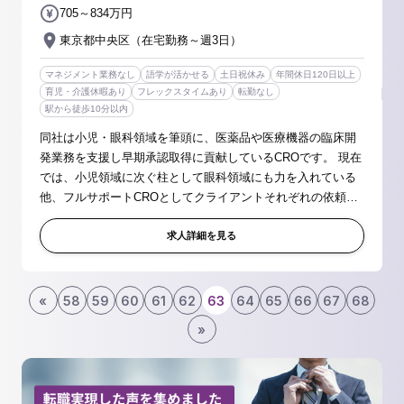
705～834万円
東京都中央区（在宅勤務～週3日）
マネジメント業務なし
語学が活かせる
土日祝休み
年間休日120日以上
育児・介護休暇あり
フレックスタイムあり
転勤なし
駅から徒歩10分以内
同社は小児・眼科領域を筆頭に、医薬品や医療機器の臨床開
発業務を支援し早期承認取得に貢献しているCROです。 現在
では、小児領域に次ぐ柱として眼科領域にも力を入れている
他、フルサポートCROとしてクライアントそれぞれの依頼に
真にコミットすることで、高い満足度・信頼を獲得し、着実
な受注案件の増加につながっ...
求人詳細を見る
«
58
59
60
61
62
63
64
65
66
67
68
»