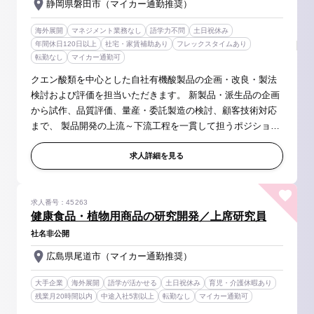
静岡県磐田市（マイカー通勤推奨）
海外展開
マネジメント業務なし
語学力不問
土日祝休み
年間休日120日以上
社宅・家賃補助あり
フレックスタイムあり
転勤なし
マイカー通勤可
クエン酸類を中心とした自社有機酸製品の企画・改良・製法
検討および評価を担当いただきます。 新製品・派生品の企画
から試作、品質評価、量産・委託製造の検討、顧客技術対応
まで、 製品開発の上流～下流工程を一貫して担うポジション
です。 【具体的には】 ◆製品企画・改良 ・市場・顧客ニー
ズを踏まえた新製品...
求人詳細を見る
求人番号：45263
健康食品・植物用商品の研究開発／上席研究員
社名非公開
広島県尾道市（マイカー通勤推奨）
大手企業
海外展開
語学が活かせる
土日祝休み
育児・介護休暇あり
残業月20時間以内
中途入社5割以上
転勤なし
マイカー通勤可