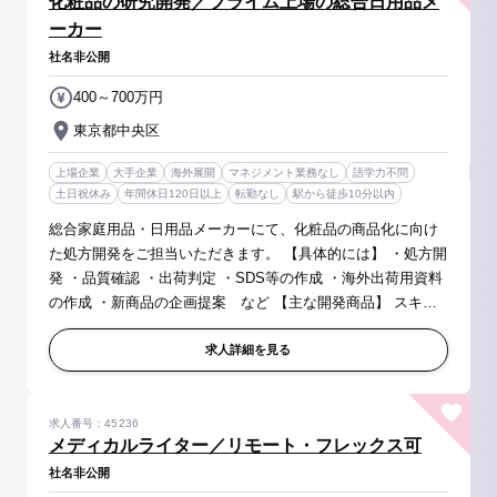
化粧品の研究開発／プライム上場の総合日用品メ
ーカー
社名非公開
400～700万円
東京都中央区
上場企業
大手企業
海外展開
マネジメント業務なし
語学力不問
土日祝休み
年間休日120日以上
転勤なし
駅から徒歩10分以内
総合家庭用品・日用品メーカーにて、化粧品の商品化に向け
た処方開発をご担当いただきます。 【具体的には】 ・処方開
発 ・品質確認 ・出荷判定 ・SDS等の作成 ・海外出荷用資料
の作成 ・新商品の企画提案 など 【主な開発商品】 スキン
ケア（シート商品含）／メイク／ネイル（ネイルポリッシ
ュ、ネイル...
求人詳細を見る
求人番号：45236
メディカルライター／リモート・フレックス可
社名非公開