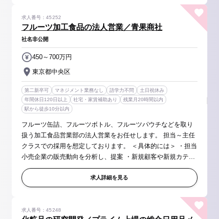
求人番号：45252
フルーツ加工食品の法人営業／青果商社
社名非公開
450～700万円
東京都中央区
第二新卒可
マネジメント業務なし
語学力不問
土日祝休み
年間休日120日以上
社宅・家賃補助あり
残業月20時間以内
駅から徒歩10分以内
フルーツ缶詰、フルーツボトル、フルーツパウチなどを取り
扱う加工食品営業部の法人営業をお任せします。 担当～主任
クラスでの採用を想定しております。 ＜具体的には＞ ・担当
小売企業の販売動向を分析し、提案 ・新規顧客や新規カテゴ
リの開拓 ・販売状況の定期レポート ・本部の戦略に即した営
業戦略の立案...
求人詳細を見る
求人番号：45248