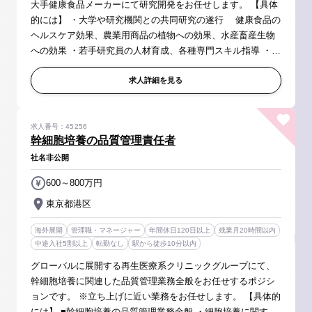
大手健康食品メーカーにて研究開発をお任せします。 【具体
的には】 ・大学や研究機関との共同研究の遂行 健康食品の
ヘルスケア効果、農業用商品の植物への効果、水産畜産生物
への効果 ・若手研究員の人材育成、各種専門スキル指導 ・技
術開拓に必要な技術を持っている他企業やOEM先の探索 ・そ
の先とのコネク...
求人詳細を見る
求人番号：45256
幹細胞培養の品質管理責任者
社名非公開
600～800万円
東京都港区
海外展開
管理職・マネージャー
年間休日120日以上
残業月20時間以内
中途入社5割以上
転勤なし
駅から徒歩10分以内
グローバルに展開する再生医療系クリニックグループにて、
幹細胞培養に関連した品質管理業務全般をお任せするポジシ
ョンです。 ※立ち上げに近い業務をお任せします。 【具体的
には】 ■幹細胞培養の品質管理業務全般 ・細胞培養に関する