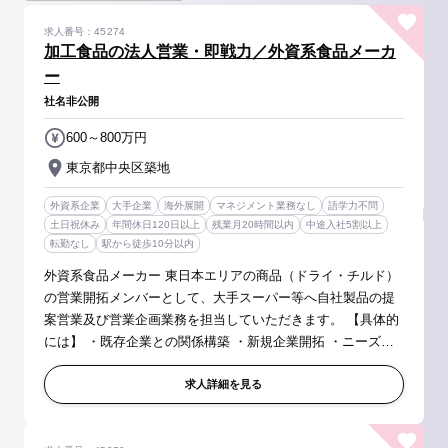
求人番号：45274
加工食品の法人営業・即戦力／外資系食品メーカ
ー
社名非公開
600～800万円
東京都中央区築地
外資系企業
大手企業
海外展開
マネジメント業務なし
語学力不問
土日祝休み
年間休日120日以上
残業月20時間以内
中途入社5割以上
転勤なし
駅から徒歩10分以内
外資系食品メーカー 東日本エリアの商品（ドライ・チルド）
の営業開拓メンバーとして、大手スーパー等へ自社製品の提
案営業及び営業企画業務を担当していただきます。 【具体的
には】 ・既存企業との関係構築 ・新規企業開拓 ・ニーズヒ
アリング、商品提案、販促活動、営業企画立案 ・商品提案、
導入までの進捗管...
求人詳細を見る