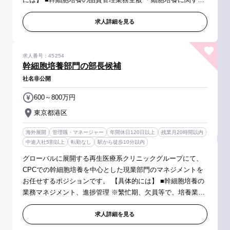
品質管理 ・クリーンルーム環境の管理全般 ・監査、規制当局
対応（資料作成...
求人詳細を見る
求人番号：45254
幹細胞培養部門の部長候補
社名非公開
600～800万円
東京都港区
海外展開
管理職・マネージャー
年間休日120日以上
残業月20時間以内
中途入社5割以上
転勤なし
駅から徒歩10分以内
グローバルに展開する再生医療系クリニックグループにて、
CPCでの幹細胞培養を中心とした現業部門のマネジメントを
お任せするポジションです。 【具体的には】 ■幹細胞培養の
業務マネジメント、進捗管理 ※繁忙期、欠員等で、培養業務
等メンバー業務を行うこともあります。 ■培養部門のメンバ
ーマネジメント、スケ...
求人詳細を見る