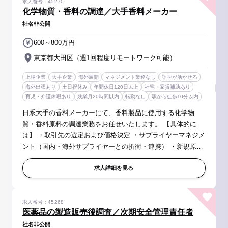
求人番号：45270
化学物質・香料の調達／大手香料メーカー
社名非公開
600～800万円
東京都大田区（週1回程度リモートワーク可能）
上場企業
大手企業
海外展開
マネジメント業務なし
語学が活かせる
海外出張あり
土日祝休み
年間休日120日以上
社宅・家賃補助あり
育児・介護休暇あり
残業月20時間以内
転勤なし
駅から徒歩10分以内
日系大手の香料メーカーにて、香料製品に使用する化学物
質・香料原料の調達業務をお任せいたします。 【具体的に
は】 ・取引先の選定および価格決定 ・サプライヤーマネジメ
ント（国内・海外サプライヤーとの折衝・連携） ・新規原料
の探索 └市場動向や社内開発ニーズに基づき、新規香料原
料・化学物質の情報収集...
求人詳細を見る
求人番号：45268
医薬品の製造販売後調査／次期安全管理責任者
社名非公開