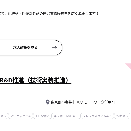
にて、化粧品・医薬部外品の開発業務経験者を広く募集します！
造先）への製造法移管
求人詳細を見る
R&D推進（技術実装推進）
東京都小金井市 ※リモートワーク併用可
務なし
語学が活かせる
土日祝休み
年間休日120日以上
フレックスタイムあり
転勤なし