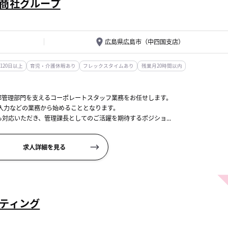
商社グループ
広島県広島市（中四国支店）
120日以上
育児・介護休暇あり
フレックスタイムあり
残業月20時間以内
部管理部門を支えるコーポレートスタッフ業務をお任せします。
種入力などの業務から始めることとなります。
対応いただき、管理課長としてのご活躍を期待するポジショ...
求人詳細を見る
ティング