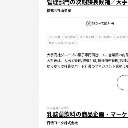
管理部門の次期課長候補／大手
株式会社山星屋
530～730万円
大手企業
海外展開
語学力不問
土日祝休み
年間休日
駅から徒歩10分以内
大手商社グループの菓子専門商社にて、営業部の内
入社後は、入出金管理/経費計算/債権債務管理/各
ゆくゆくは社員やパート社員のマネジメント業務にも
求人番号：45895
乳酸菌飲料の商品企画・マーケ
日清ヨーク株式会社