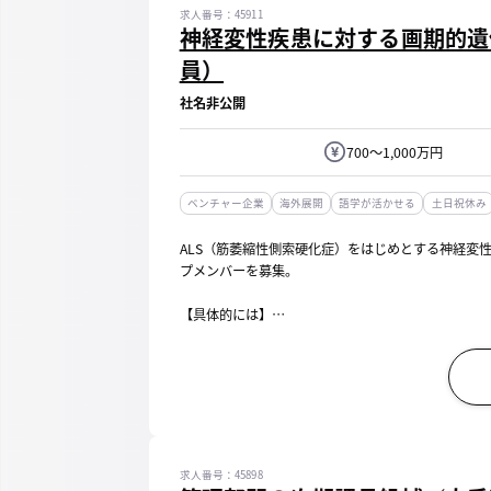
求人番号：45911
神経変性疾患に対する画期的遺伝子治
員）
社名非公開
700～1,000万円
ベンチャー企業
海外展開
語学が活かせる
土日祝休み
ALS（筋萎縮性側索硬化症）をはじめとする神経変
プメンバーを募集。
【具体的には】
■ベンチ研究
☆哺乳類細胞培養、ウイルス感染実験、遺伝子導入
☆qPCR、RT-qPCR、Western blot、ELISA、免疫染色
求人番号：45898