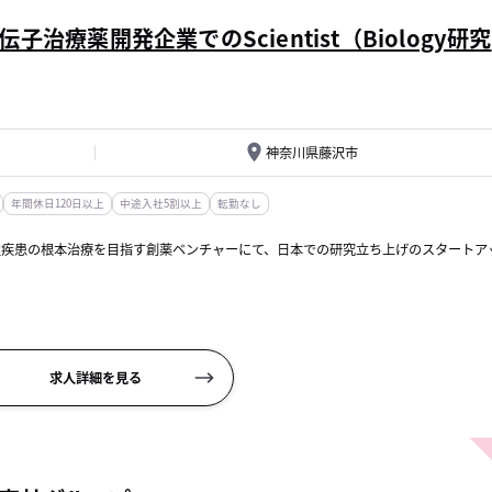
療薬開発企業でのScientist（Biology研究
神奈川県藤沢市
年間休日120日以上
中途入社5割以上
転勤なし
性疾患の根本治療を目指す創薬ベンチャーにて、日本での研究立ち上げのスタートア
、分子生物学・生化学実験を実施
求人詳細を見る
...