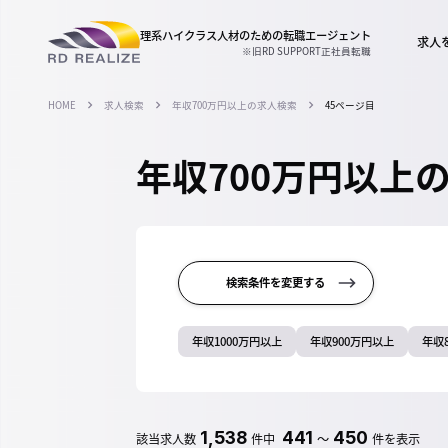
理系ハイクラス人材のための
転職エージェント
求人
※旧RD SUPPORT正社員転職
HOME
求人検索
年収700万円以上の求人検索
45ページ目
年収700万円以上
検索条件を変更する
年収1000万円以上
年収900万円以上
年収
1,538
441
450
該当求人数
件中
～
件を表示