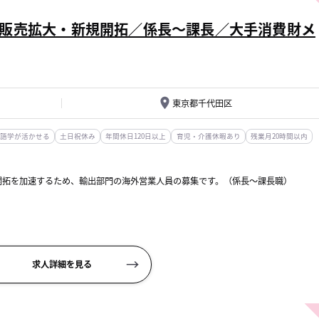
販売拡大・新規開拓／係長～課長／大手消費財メ
東京都千代田区
語学が活かせる
土日祝休み
年間休日120日以上
育児・介護休暇あり
残業月20時間以内
開拓を加速するため、輸出部門の海外営業人員の募集です。（係長～課長職）
リア卸・小売）との直接折衝
求人詳細を見る