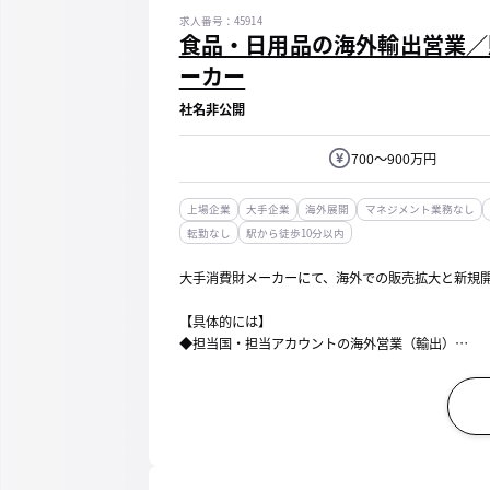
求人番号：45914
食品・日用品の海外輸出営業／
ーカー
社名非公開
700～900万円
上場企業
大手企業
海外展開
マネジメント業務なし
転勤なし
駅から徒歩10分以内
大手消費財メーカーにて、海外での販売拡大と新規
【具体的には】
◆担当国・担当アカウントの海外営業（輸出）
・担当国／担当アカウントの顧客（海外代理店・エ
・海外代理店等と連携した販売拡大施策の企画・...