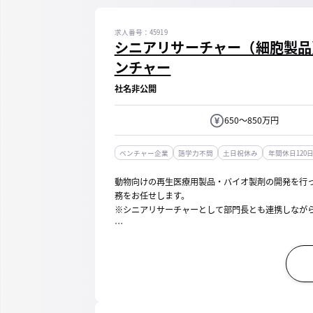
求人番号：45919
シニアリサーチャー（細胞製品
ンチャー
社名非公開
650～850万円
ベンチャー企業
語学力不問
土日祝休み
年間休日120
動物向けの再生医療用製品・バイオ製剤の開発を行っ
務をお任せします。
※シニアリサーチャーとして部門長とも連携しなが
【具体的には】
■イヌiPS細胞由来間葉系間質細胞 (ciMSC) の開発
当社fi...