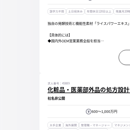
語学力不問
土日祝休み
年間休日120日以上
残業月20
独自の発酵技術と機能性素材「ライスパワーエキス」
【具体的には】
◆国内外OEM営業業務全般を担当
・国内外の新規顧客開拓、商談、関係構築
・既存OEM先への深耕営業、取引拡大に向けた提案
・国内外市場の調査、販売戦略の立案
・海...
求人番号：45889
化粧品・医薬部外品の処方設計
社名非公開
600～1,000万円
大手企業
海外展開
管理職・マネージャー
マネジメン