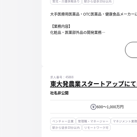
育児・介護休暇あり
駅から徒歩10分以内
大手医療用医薬品・OTC医薬品・健康食品メーカー
【業務内容】
化粧品・医薬部外品の開発業務
■処方設計、保存安定性等評価
■生産部門（弊社生産・品質管理部門および外部製
■外部製造先（OEM・ODMメーカー）マネジメント
■企画...
求人番号：45888
東大発農業スタートアップにて
社名非公開
600～1,000万円
ベンチャー企業
管理職・マネージャー
マネジメント業
駅から徒歩10分以内
リモートワーク可