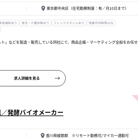
東京都中央区（在宅勤務制度：有／月10日まで）
家賃補助あり
育児・介護休暇あり
フレックスタイムあり
残業月20時間以内
ルト」などを製造・販売している同社にて、商品企画・マーケティング全般をお任せ
求人詳細を見る
デザイン・損益・表示関連
職／発酵バイオメーカー
香川県綾歌郡 ※リモート勤務可/マイカー通勤可