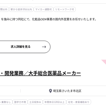
時間以内
駅から徒歩10分以内
マイカー通勤可
リモートワーク可
を強みに持つ同社にて、化粧品OEM事業の国内外営業をお任せいたします。
活動
求人詳細を見る
・開発業務／大手総合医薬品メーカー
埼玉県さいたま市北区
ト業務なし
語学力不問
土日祝休み
年間休日120日以上
社宅・家賃補助あり