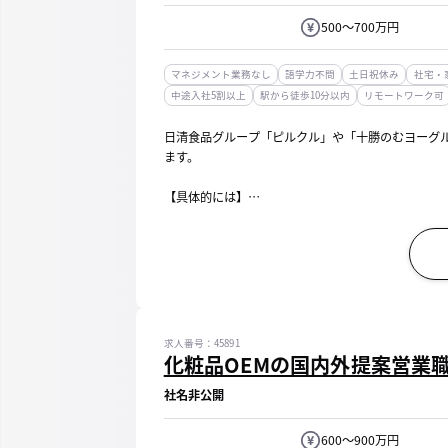
500～700万円
マネジメント業務なし
語学力不問
土日祝休み
社宅・
中途入社5割以上
駅から徒歩10分以内
リモートワーク可
日清食品グループ「ピルクル」や「十勝のむヨーグ
ます。
【具体的には】
・ブランド戦略立案と実行
・リニューアルやシリーズ品の企画開発
消費者調査、コンセプトをはじめとした戦略策定、
・プロモ...
求人番号：45891
化粧品OEMの国内外提案営業
社名非公開
600～900万円