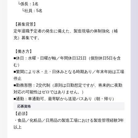
└係長：1名
└社員：5名
【募集背景】
定年退職予定者の発生に備えた、製造現場の体制強化（補
充）募集です。
【働き方】
■休日：水曜・日曜が軸／年間休日121日（個別休日5日を含
む）
■繁閑により水・土・日休みとなる時期あり／年末年始は工場
停止
■勤務形態：2交代制（原則は日勤想定ですが、将来的に夜勤
対応の可能性はゼロではありません。）
■通勤：車通勤可、最寄駅から送迎バスあり（朝・帰り）
応募資格
【必須】
・食品／化粧品／日用品の製造工場における製造管理経験3年
以上