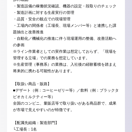
・製造設備の稼働状況確認、機器の設定・段取りのチェック
・製造計画に対する生産実行の管理
・品質・安全の観点での現場管理
・工場内の関係者（工場長、現場メンバー等）と連携した課
題抽出と改善推進
・自動化／機械化の推進に伴う現場運用の整備、改善活動へ
の参画
※ライン作業者としての実作業は想定しておらず、「現場を
管理する立場」での業務を想定しています。
※生産管理（事務系）の業務は、入社後の経験蓄積を踏まえ
将来的に携わる可能性があります。
【取扱い商品・販路】
■デザート（例：コーヒーゼリー等）／飲料（例：ブラックタ
ピオカミルクティー等）
全国のコンビニ、量販店等で取り扱いがある商品群で、成果
が市場で見えやすいのが特徴です。
【配属先組織：製造部門】
└工場長：1名