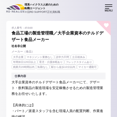
理系ハイクラス人材のための
転職エージェント
MENU
※旧RD SUPPORT正社員転職
求人番号：45948
食品工場の製造管理職／大手企業資本のチルドデ
ザート食品メーカー
社名非公開
メーカー（食品）
大手企業
マネジメント業務なし
語学力不問
土日祝休み
年間休日120日以上
育児・介護休暇あり
フレックスタイムあり
残業月20時間以内
転勤なし
駅から徒歩10分以内
マイカー通勤可
仕事内容
大手企業資本のチルドデザート食品メーカーにて、デザー
ト・飲料製品の製造現場を安定稼働させるための製造管理業
務をお任せいたします。
【具体的には】
・パート／派遣スタッフを含む現場人員の配置判断、作業進
捗の確認