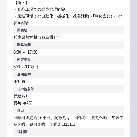
【尚可】
・食品工場での製造管理経験
・製造現場での自動化／機械化、改善活動（DX化含む）への
参画経験
勤務地
兵庫県加古川市※車通勤可
勤務時間
8:30 ～ 17:30
想定年収
500～700万円
雇用形態
正社員
その他条件
昇給あり
賞与 年2回
休日
日曜日固定給(＋平日、閑散期は土日休み) 夏期休暇 年末年
始休暇 慶弔休暇 年間休日121日
福利厚生