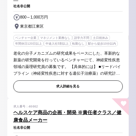
社名非公開
800～1,000万円
東京都江東区
ベンチャー企業
マネジメント業務なし
語学力不問
土日祝休み
年間休日120日以上
中途入社5割以上
転勤なし
駅から徒歩10分以内
老化の分子メカニズムの研究成果をベースにした、革新的な
新薬の研究開発を行っているベンチャーにて、神経変性疾患
領域の薬理研究員の募集です。 【具体的には】 ■リードパイ
プライン（神経変性疾患に対する遺伝子治療薬）の研究計画
立案、研究推進 ■適応疾患の拡大可能性探索、作用機序解
析、開発候補品の評価 ■...
求人詳細を見る
求人番号：46662
ヘルスケア商品の企画・開発 ※責任者クラス／健
康食品メーカー
社名非公開