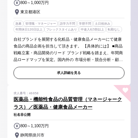
800～1,000万円
東京都港区
急募
管理職・マネージャー
語学力不問
学歴不問
土日祝休み
年間休日120日以上
フレックスタイムあり
中途入社5割以上
転勤なし
自社ブランドを展開する化粧品・健康食品メーカーにて健康
食品の商品企画を担当して頂きます。 【具体的には】 ■商品
戦略立案・商品開発のリード ブランド戦略を踏まえ、年間商
品ロードマップを策定。国内外の 市場分析・競合分析・顧客
分析から新しい商品カテゴリー創出をリード。 新商品のコン
セプト、ターゲッ...
求人詳細を見る
求人番号：46658
医薬品・機能性食品の品質管理（マネージャーク
ラス）／医薬品・健康食品メーカー
社名非公開
800～1,100万円
静岡県掛川市