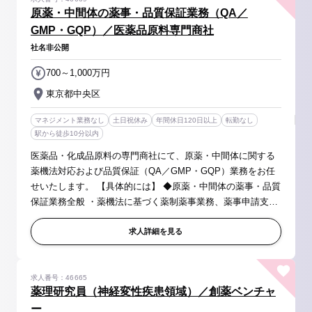
原薬・中間体の薬事・品質保証業務（QA／
GMP・GQP）／医薬品原料専門商社
社名非公開
700～1,000万円
東京都中央区
マネジメント業務なし
土日祝休み
年間休日120日以上
転勤なし
駅から徒歩10分以内
医薬品・化成品原料の専門商社にて、原薬・中間体に関する
薬機法対応および品質保証（QA／GMP・GQP）業務をお任
せいたします。 【具体的には】 ◆原薬・中間体の薬事・品質
保証業務全般 ・薬機法に基づく薬制薬事業務、薬事申請支援
（DMF関連資料の管理・提出サポート等） ・GMP／GQP準
拠の品質保証（QA）業務、品...
求人詳細を見る
求人番号：46665
薬理研究員（神経変性疾患領域）／創薬ベンチャ
ー