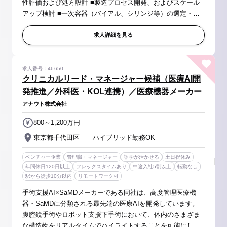
性評価および処方設計 ■製造プロセス開発、およびスケール
アップ検討 ■一次容器（バイアル、シリンジ等）の選定・評
価 【職種の魅力】 ■製剤開発を通じて新しい製品を世界に届
けることにより...
求人詳細を見る
求人番号：46650
クリニカルリード・マネージャー候補（医療AI開
発推進／外科医・KOL連携）／医療機器メーカー
アナウト株式会社
800～1,200万円
東京都千代田区 ハイブリッド勤務OK
ベンチャー企業
管理職・マネージャー
語学が活かせる
土日祝休み
年間休日120日以上
フレックスタイムあり
中途入社5割以上
転勤なし
駅から徒歩10分以内
リモートワーク可
手術支援AI×SaMDメーカーである同社は、高度管理医療機
器・SaMDに分類される最先端の医療AIを開発しています。
腹腔鏡手術やロボット支援下手術において、体内のさまざま
な構造物をリアルタイムでハイライトすることを可能にして