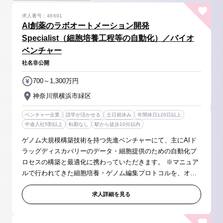
求人番号：46691
AI創薬のラボオートメーション開発
Specialist（細胞培養工程等の自動化）／バイオ
ベンチャー
社名非公開
700～1,300万円
神奈川県横浜市緑区
ベンチャー企業
語学が活かせる
土日祝休み
年間休日120日以上
中途入社5割以上
転勤なし
駅から徒歩10分以内
ゲノム大規模構築技術を持つ先進ベンチャーにて、主にAIド
ラッグディスカバリーのデータ・細胞提供のための自動化プ
ロセスの構築と最適化に携わっていただきます。 ※マニュア
ルで行われてきた細胞培養・ゲノム編集プロトコルを、オー
トメーションセルカルチャーシステム（細胞培養工程の自動
化）・リキッドハンドリング...
求人詳細を見る