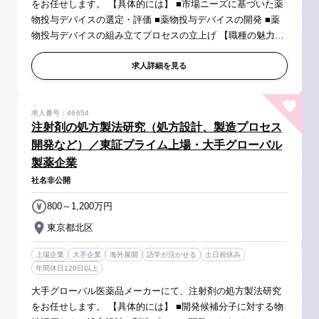
をお任せします。 【具体的には】 ■市場ニーズに基づいた薬
物投与デバイスの選定・評価 ■薬物投与デバイスの開発 ■薬
物投与デバイスの組み立てプロセスの立上げ 【職種の魅力】
■製剤開発を通じて新しい製品を世界に届けることにより、患
者さんや医療...
求人詳細を見る
求人番号：46654
注射剤の処方製法研究（処方設計、製造プロセス
開発など）／東証プライム上場・大手グローバル
製薬企業
社名非公開
800～1,200万円
東京都北区
上場企業
大手企業
海外展開
語学が活かせる
土日祝休み
年間休日120日以上
大手グローバル医薬品メーカーにて、注射剤の処方製法研究
をお任せします。 【具体的には】 ■開発候補分子に対する物