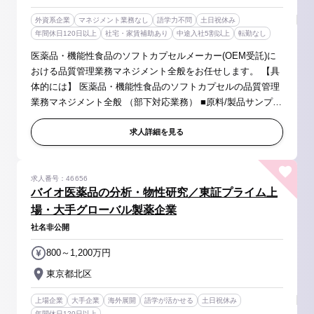
外資系企業
マネジメント業務なし
語学力不問
土日祝休み
年間休日120日以上
社宅・家賃補助あり
中途入社5割以上
転勤なし
医薬品・機能性食品のソフトカプセルメーカー(OEM受託)に
おける品質管理業務マネジメント全般をお任せします。 【具
体的には】 医薬品・機能性食品のソフトカプセルの品質管理
業務マネジメント全般 （部下対応業務） ■原料/製品サンプリ
ングと試験の実施 ■環境試験の実施 ■SOPの作成と改訂 ■試
験方法の改善等 ...
求人詳細を見る
求人番号：46656
バイオ医薬品の分析・物性研究／東証プライム上
場・大手グローバル製薬企業
社名非公開
800～1,200万円
東京都北区
上場企業
大手企業
海外展開
語学が活かせる
土日祝休み
年間休日120日以上