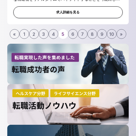
おり、その開発には解剖学や手術手技の知見に基づく高品質
な学習データの構築が欠かせません...
求人詳細を見る
«
1
2
3
4
5
6
7
8
9
10
»