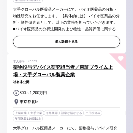
大手グローバル医薬品メーカーにて、バイオ医薬品の分析・
物性研究をお任せします。 【具体的には】 バイオ医薬品の分
析・物性研究者として、以下の業務を担っていただきます。
■バイオ医薬品の分析法開発および物性・品質評価に関する研
究 ■プロセス開発における分析観点での課題解決および新規
分析技術の開発・...
求人詳細を見る
求人番号：46655
薬物投与デバイス研究担当者／東証プライム上
場・大手グローバル製薬企業
社名非公開
800～1,200万円
東京都北区
上場企業
大手企業
海外展開
語学が活かせる
土日祝休み
年間休日120日以上
大手グローバル医薬品メーカーにて、薬物投与デバイス研究