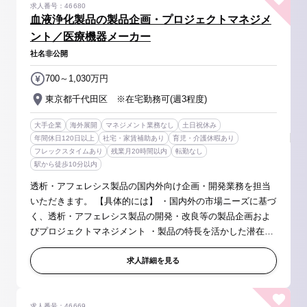
求人番号：46680
血液浄化製品の製品企画・プロジェクトマネジメ
ント／医療機器メーカー
社名非公開
700～1,030万円
東京都千代田区 ※在宅勤務可(週3程度)
大手企業
海外展開
マネジメント業務なし
土日祝休み
年間休日120日以上
社宅・家賃補助あり
育児・介護休暇あり
フレックスタイムあり
残業月20時間以内
転勤なし
駅から徒歩10分以内
透析・アフェレシス製品の国内外向け企画・開発業務を担当
いただきます。 【具体的には】 ・国内外の市場ニーズに基づ
く、透析・アフェレシス製品の開発・改良等の製品企画およ
びプロジェクトマネジメント ・製品の特長を活かした潜在市
場への適応拡大、販売国拡大、新規用途展開を含めた製品戦
略の策定 ・隣接領...
求人詳細を見る
求人番号：46669