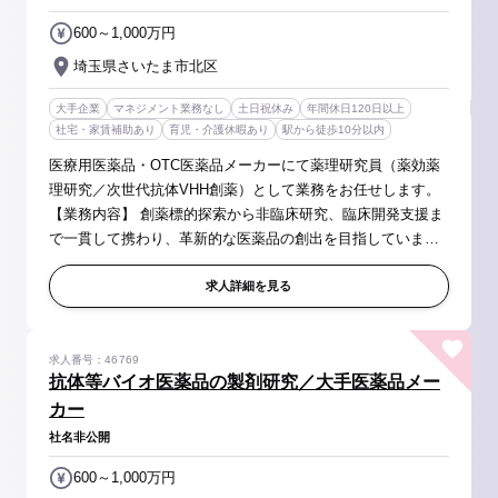
600～1,000万円
埼玉県さいたま市北区
大手企業
マネジメント業務なし
土日祝休み
年間休日120日以上
社宅・家賃補助あり
育児・介護休暇あり
駅から徒歩10分以内
医療用医薬品・OTC医薬品メーカーにて薬理研究員（薬効薬
理研究／次世代抗体VHH創薬）として業務をお任せします。
【業務内容】 創薬標的探索から非臨床研究、臨床開発支援ま
で一貫して携わり、革新的な医薬品の創出を目指していま
す。 ■細胞薬理研究 ・培養細胞やオルガノイド等を用いた
薬効評価系構築 ・培...
求人詳細を見る
求人番号：46769
抗体等バイオ医薬品の製剤研究／大手医薬品メー
カー
社名非公開
600～1,000万円