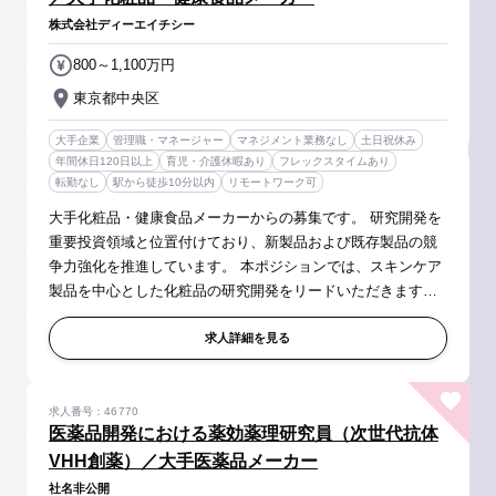
株式会社ディーエイチシー
800～1,100万円
東京都中央区
大手企業
管理職・マネージャー
マネジメント業務なし
土日祝休み
年間休日120日以上
育児・介護休暇あり
フレックスタイムあり
転勤なし
駅から徒歩10分以内
リモートワーク可
大手化粧品・健康食品メーカーからの募集です。 研究開発を
重要投資領域と位置付けており、新製品および既存製品の競
争力強化を推進しています。 本ポジションでは、スキンケア
製品を中心とした化粧品の研究開発をリードいただきます。
単なる処方開発に留まらず、製品価値創出の中核として、技
術構築から、開発、製品...
求人詳細を見る
求人番号：46770
医薬品開発における薬効薬理研究員（次世代抗体
VHH創薬）／大手医薬品メーカー
社名非公開