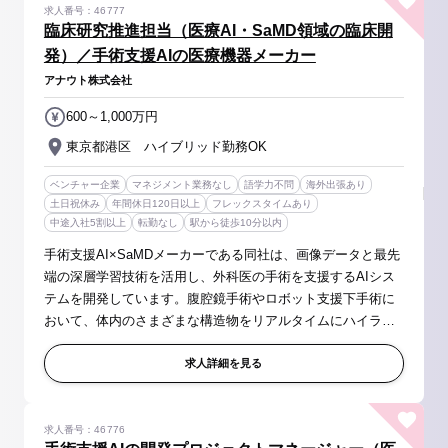
求人番号：46777
臨床研究推進担当（医療AI・SaMD領域の臨床開
発）／手術支援AIの医療機器メーカー
アナウト株式会社
600～1,000万円
東京都港区 ハイブリッド勤務OK
ベンチャー企業
マネジメント業務なし
語学力不問
海外出張あり
土日祝休み
年間休日120日以上
フレックスタイムあり
中途入社5割以上
転勤なし
駅から徒歩10分以内
手術支援AI×SaMDメーカーである同社は、画像データと最先
端の深層学習技術を活用し、外科医の手術を支援するAIシス
テムを開発しています。腹腔鏡手術やロボット支援下手術に
おいて、体内のさまざまな構造物をリアルタイムにハイライ
トすることを可能にしており、その精度向上には解剖学や手
術手技に基づく臨床エビデンス...
求人詳細を見る
求人番号：46776