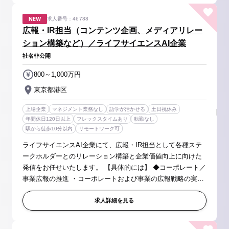
NEW
求人番号：46788
広報・IR担当（コンテンツ企画、メディアリレー
ション構築など）／ライフサイエンスAI企業
社名非公開
800～1,000万円
東京都港区
上場企業
マネジメント業務なし
語学が活かせる
土日祝休み
年間休日120日以上
フレックスタイムあり
転勤なし
駅から徒歩10分以内
リモートワーク可
ライフサイエンスAI企業にて、広報・IR担当として各種ステ
ークホルダーとのリレーション構築と企業価値向上に向けた
発信をお任せいたします。 【具体的には】 ◆コーポレート／
事業広報の推進 ・コーポレートおよび事業の広報戦略の実行
・プレスリリース／対外発信コンテンツの企画、原稿作成、
配信、効果測定（目...
求人詳細を見る