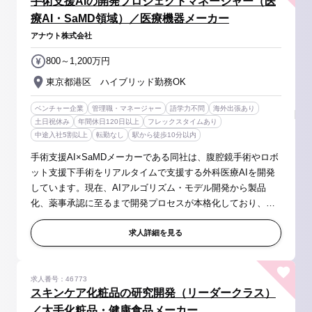
手術支援AIの開発プロジェクトマネージャー（医
療AI・SaMD領域）／医療機器メーカー
アナウト株式会社
800～1,200万円
東京都港区 ハイブリッド勤務OK
ベンチャー企業
管理職・マネージャー
語学力不問
海外出張あり
土日祝休み
年間休日120日以上
フレックスタイムあり
中途入社5割以上
転勤なし
駅から徒歩10分以内
手術支援AI×SaMDメーカーである同社は、腹腔鏡手術やロボ
ット支援下手術をリアルタイムで支援する外科医療AIを開発
しています。現在、AIアルゴリズム・モデル開発から製品
化、薬事承認に至るまで開発プロセスが本格化しており、事
業成長に伴い開発体制の強化を進めています。 本ポジション
では、エンジニアチームを中...
求人詳細を見る
求人番号：46773
スキンケア化粧品の研究開発（リーダークラス）
／大手化粧品・健康食品メーカー