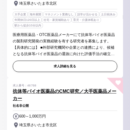
埼玉県さいたま市北区
大手企業
海外展開
マネジメント業務なし
語学が活かせる
土日祝休み
年間休日120日以上
社宅・家賃補助あり
育児・介護休暇あり
駅から徒歩10分以内
医療用医薬品・OTC医薬品メーカーにて抗体等バイオ医薬品
の製剤研究開発の実務経験を有する研究者を募集します。
【具体的には】 ■外部研究機関や企業との連携により、候補
となる抗体等バイオ医薬品の選抜に向けた評価手法の確立、
注射製剤の処方開発（特に、高濃度製剤化）を推進していた
だきます。 ■また、溶液製...
求人詳細を見る
求人番号：46768
抗体等バイオ医薬品のCMC研究／大手医薬品メー
カー
社名非公開
600～1,000万円
埼玉県さいたま市北区