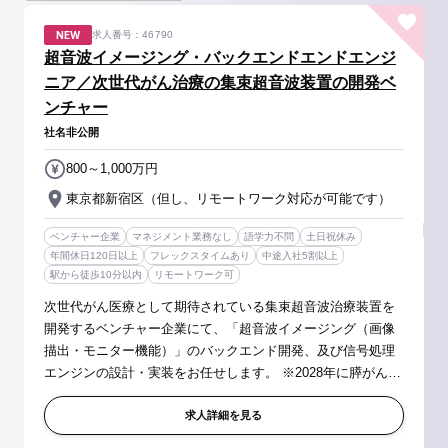
NEW
求人番号：46790
超音波イメージング・バックエンドエンドエンジ
ニア／次世代がん治療の集束超音波装置の開発ベ
ンチャー
社名非公開
800～1,000万円
東京都新宿区（但し、リモートワーク対応が可能です）
ベンチャー企業
マネジメント業務なし
語学力不問
土日祝休み
年間休日120日以上
フレックスタイムあり
中途入社5割以上
駅から徒歩10分以内
リモートワーク可
次世代がん医療として期待されている集束超音波治療装置を
開発するベンチャー企業にて、「超音波イメージング（画像
描出・モニター機能）」のバックエンド開発、及び信号処理
エンジンの設計・実装をお任せします。 ※2028年に膵がんを
適応疾患として上市する予定 【具体的には】 ■超音波信号処
理・画像再構成アルゴ...
求人詳細を見る