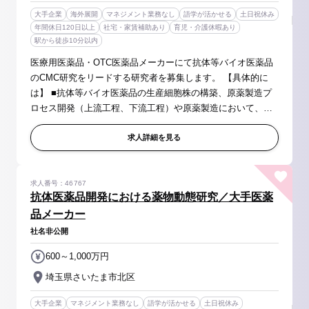
大手企業
海外展開
マネジメント業務なし
語学が活かせる
土日祝休み
年間休日120日以上
社宅・家賃補助あり
育児・介護休暇あり
駅から徒歩10分以内
医療用医薬品・OTC医薬品メーカーにて抗体等バイオ医薬品
のCMC研究をリードする研究者を募集します。 【具体的に
は】 ■抗体等バイオ医薬品の生産細胞株の構築、原薬製造プ
ロセス開発（上流工程、下流工程）や原薬製造において、外
部委託先（国内外CDMO）との原薬製造業務連携・管理を担
当して頂きます。 ※他、ご自...
求人詳細を見る
求人番号：46767
抗体医薬品開発における薬物動態研究／大手医薬
品メーカー
社名非公開
600～1,000万円
埼玉県さいたま市北区
大手企業
マネジメント業務なし
語学が活かせる
土日祝休み