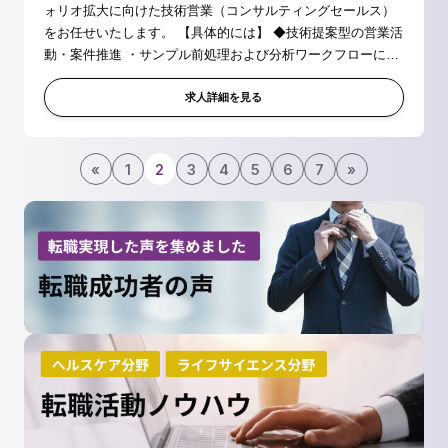
ォリオ拡大に向けた技術営業（コンサルティングセールス）
をお任せいたします。 【具体的には】 ◆技術提案型の営業活
動・案件推進 ・サンプル前処理および分析ワークフローに関
する技術コンサルティングを通じた売上目標の達成 ・顧客課
題のヒアリングと、...
求人詳細を見る
«
1
2
3
4
5
6
7
»