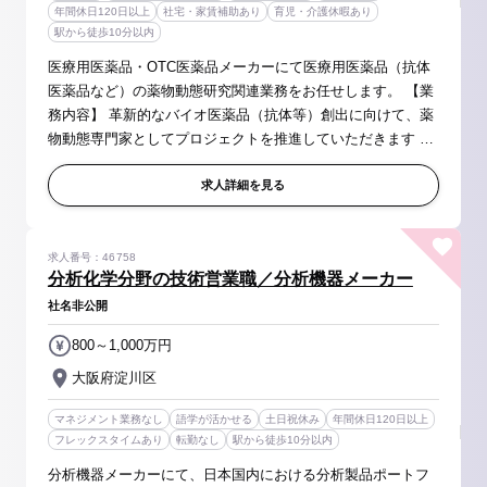
年間休日120日以上
社宅・家賃補助あり
育児・介護休暇あり
駅から徒歩10分以内
医療用医薬品・OTC医薬品メーカーにて医療用医薬品（抗体
医薬品など）の薬物動態研究関連業務をお任せします。 【業
務内容】 革新的なバイオ医薬品（抗体等）創出に向けて、薬
物動態専門家としてプロジェクトを推進していただきます ■
動物実験や抗体分析などの各種動態試験の立案と遂行 ■得ら
れたデータから、ヒト...
求人詳細を見る
求人番号：46758
分析化学分野の技術営業職／分析機器メーカー
社名非公開
800～1,000万円
大阪府淀川区
マネジメント業務なし
語学が活かせる
土日祝休み
年間休日120日以上
フレックスタイムあり
転勤なし
駅から徒歩10分以内
分析機器メーカーにて、日本国内における分析製品ポートフ