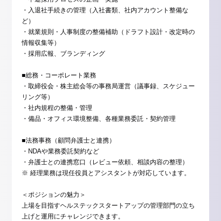
・入退社手続きの管理（入社書類、社内アカウント整備な
ど）
・就業規則・人事制度の整備補助（ドラフト設計・改定時の
情報収集等）
・採用広報、ブランディング
■総務・コーポレート業務
・取締役会・株主総会等の事務局運営（議事録、スケジュー
リング等）
・社内規程の整備・管理
・備品・オフィス環境整備、各種業務委託・契約管理
■法務事務（顧問弁護士と連携）
・NDAや業務委託契約など
・弁護士との連携窓口（レビュー依頼、相談内容の整理）
※ 経理業務は現任役員とアシスタントが対応しています。
＜ポジションの魅力＞
上場を目指すヘルステックスタートアップの管理部門の立ち
上げと運用にチャレンジできます。