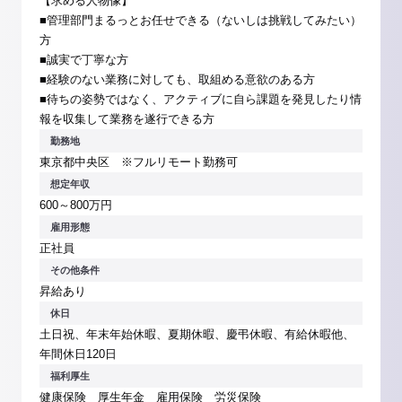
【求める人物像】
■管理部門まるっとお任せできる（ないしは挑戦してみたい）
方
■誠実で丁寧な方
■経験のない業務に対しても、取組める意欲のある方
■待ちの姿勢ではなく、アクティブに自ら課題を発見したり情
報を収集して業務を遂行できる方
勤務地
東京都中央区 ※フルリモート勤務可
想定年収
600～800万円
雇用形態
正社員
その他条件
昇給あり
休日
土日祝、年末年始休暇、夏期休暇、慶弔休暇、有給休暇他、
年間休日120日
福利厚生
健康保険 厚生年金 雇用保険 労災保険