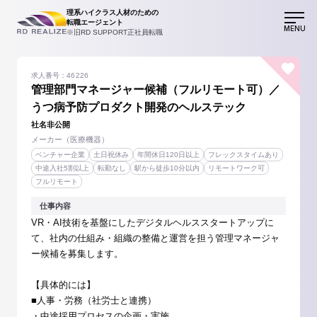
理系ハイクラス人材のための
転職エージェント
MENU
※旧RD SUPPORT正社員転職
求人番号：46226
管理部門マネージャー候補（フルリモート可）／
うつ病予防プロダクト開発のヘルステック
社名非公開
メーカー（医療機器）
ベンチャー企業
土日祝休み
年間休日120日以上
フレックスタイムあり
中途入社5割以上
転勤なし
駅から徒歩10分以内
リモートワーク可
フルリモート
仕事内容
VR・AI技術を基盤にしたデジタルヘルススタートアップに
て、社内の仕組み・組織の整備と運営を担う管理マネージャ
ー候補を募集します。
【具体的には】
■人事・労務（社労士と連携）
・中途採用プロセスの企画・実施