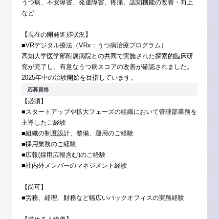
うつ病、不安障害、発達障害、疼痛、認知機能の改善・向上
など
【現在の開発進捗状況】
■VRデジタル療法（VRx：うつ病治療プログラム）
高知大学医学部附属病院との共同で実施された探索的臨床研
究が完了し、有意なうつ病スコアの改善が確認されました。
2025年中の治験開始を目指しています。
応募資格
【必須】
■スタートアップや拡大フェーズの組織において管理部業務を
主導したご経験
■組織の制度設計、整備、運用のご経験
■採用業務のご経験
■広報(採用広報含む)のご経験
■社内外メンバーのマネジメント経験
【尚可】
■労務、経理、財務など幅広いバックオフィスの実務経験