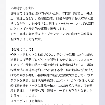
＜期待する役割＞
現時点では専任管理部門がないため、専門家（社労士、弁護
士、税理士など）、経理担当者、財務を管轄するCOO等と連
携しながら、いわゆる「1人管理マネージャー」としての部門
の立ち上げと安定的な運用を担当します。
また、会社の知名度向上・ブランディングに向けた広報周り
も推進頂ける方を歓迎。
【会社について】
■VRヘッドセットと独自の3Dコンテンツを活用したうつ病の
治療および予防プロダクトを開発するデジタルヘルススター
トアップ。最初の抗うつ薬で奏効する患者は3人に1人、認知
行動療法の実施率は約6.2%に留まる中、特に既存の治療法だ
けでの回復が難しい精神疾患の新たな治療方法としてVRプロ
ダクトを展開。臨床現場を熟知したメンバーがVRを使った認
知行動療法をベースに体験を軸とした治療でより高い治療効
果を発揮し、「医療×VR」領域をリードする存在となること
を目指しています。
＜ターゲット疾患領域＞