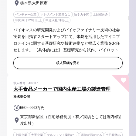
栃木県大田原市
ベンチャー企業
マネジメント業務なし
語学力不問
土日祝休み
年間休日120日以上
中途入社5割以上
バイオマスの研究開発およびバイオファイナリー技術の社会
実装を目指すスタートアップにて、米麹を活用したマイコプ
ロテインに関する基礎研究や技術連携など幅広く業務をお任
せします。 【具体的には】 基礎研究から試作、パイロットス
ケール、商業化までの製品設計等、各種プロジェクトを推進
していただきます。 ■...
求人詳細を見る
求人番号：43837
大手食品メーカーで国内生産工場の製造管理
社名非公開
660～880万円
東京都新宿区（在宅勤務制度：有／実績としては週2回程
度出社）
上場企業
大手企業
マネジメント業務なし
語学が活かせる
土日祝休み