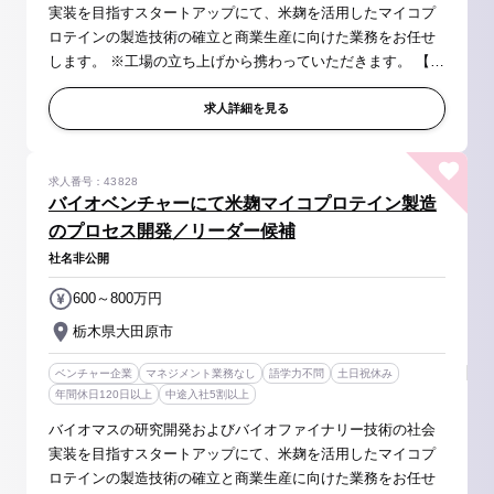
実装を目指すスタートアップにて、米麹を活用したマイコプ
ロテインの製造技術の確立と商業生産に向けた業務をお任せ
します。 ※工場の立ち上げから携わっていただきます。 【具
体的には】 研究開発からパイロットスケール、商業化までの
プロセス設計・最適化...
求人詳細を見る
求人番号：43828
バイオベンチャーにて米麹マイコプロテイン製造
のプロセス開発／リーダー候補
社名非公開
600～800万円
栃木県大田原市
ベンチャー企業
マネジメント業務なし
語学力不問
土日祝休み
年間休日120日以上
中途入社5割以上
バイオマスの研究開発およびバイオファイナリー技術の社会
実装を目指すスタートアップにて、米麹を活用したマイコプ
ロテインの製造技術の確立と商業生産に向けた業務をお任せ