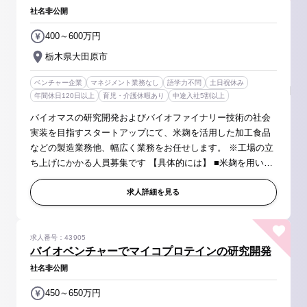
社名非公開
400～600万円
栃木県大田原市
ベンチャー企業
マネジメント業務なし
語学力不問
土日祝休み
年間休日120日以上
育児・介護休暇あり
中途入社5割以上
バイオマスの研究開発およびバイオファイナリー技術の社会
実装を目指すスタートアップにて、米麹を活用した加工食品
などの製造業務他、幅広く業務をお任せします。 ※工場の立
ち上げにかかる人員募集です 【具体的には】 ■米麹を用いた
調味料・総菜・加工食品などの製造・原材料の計量、仕込
み、温度・湿度などの発...
求人詳細を見る
求人番号：43905
バイオベンチャーでマイコプロテインの研究開発
社名非公開
450～650万円