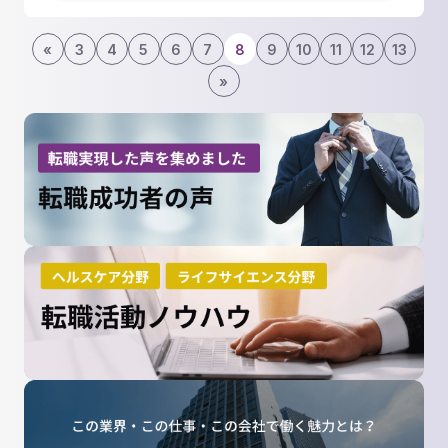
«
3
4
5
6
7
8
9
10
11
12
13
»