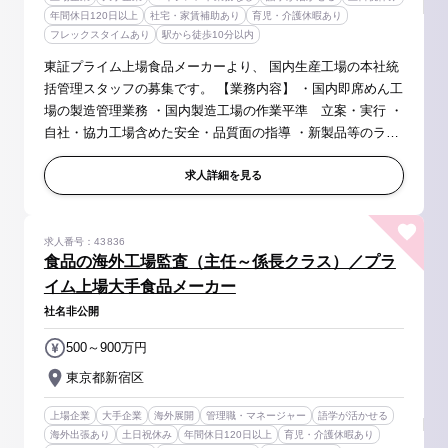
年間休日120日以上
社宅・家賃補助あり
育児・介護休暇あり
フレックスタイムあり
駅から徒歩10分以内
東証プライム上場食品メーカーより、 国内生産工場の本社統
括管理スタッフの募集です。 【業務内容】 ・国内即席めん工
場の製造管理業務 ・国内製造工場の作業平準 立案・実行 ・
自社・協力工場含めた安全・品質面の指導 ・新製品等のライ
ン選定・設備投資案の立案・実行 ・新製品生産ラインテスト
立会 ・製品...
求人詳細を見る
求人番号：43836
食品の海外工場監査（主任～係長クラス）／プラ
イム上場大手食品メーカー
社名非公開
500～900万円
東京都新宿区
上場企業
大手企業
海外展開
管理職・マネージャー
語学が活かせる
海外出張あり
土日祝休み
年間休日120日以上
育児・介護休暇あり