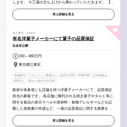
します。 ※工場の立ち上げから携わっていただきます。 【具
体的には】 研究開発からパイロットスケール、商業化までの
プロセス設計・最適化...
求人詳細を見る
求人番号：43823
有名洋菓子メーカーにて菓子の品質保証
社名非公開
330～480万円
東京都江東区
未経験可
マネジメント業務なし
語学力不問
学歴不問
土日祝休み
転勤なし
駅から徒歩10分以内
銀座や表参道にも店舗を持つ洋菓子メーカーにて、品質保証
担当の募集です。 各店舗に陳列される焼き菓子やタルト等に
関する食品の表示ラベルや原材料・食物アレルギーなどを記
載した規格書の作成など、一連の品質保証に関する業務をお
任せいたします。 【具体的には】 ・洋菓子の規格書からアレ
ルゲンを確認しプ...
求人詳細を見る