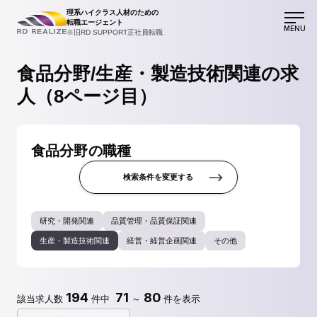
理系ハイクラス人材のための
転職エージェント
MENU
※旧RD SUPPORT正社員転職
食品分野/生産・製造技術関連の求
人（8ページ目）
食品分野の職種
検索条件を変更する
研究・開発関連
品質管理・品質保証関連
生産・製造技術関連
経営・経営企画関連
その他
194
71
80
該当求人数
件中
～
件を表示