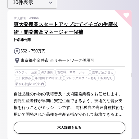
求人番号：43966
東大発農業スタートアップにてイチゴの生産技
術・開発普及マネージャー候補
社名非公開
552～750万円
東京都小金井市 ※リモートワーク併用可
ベンチャー企業
海外展開
管理職・マネージャー
語学が活かせる
土日祝休み
年間休日120日以上
フレックスタイムあり
転勤なし
駅から徒歩10分以内
自社品種の作物の栽培普及・技術開発業務をお任せします。
委託生産者様が早期に安定生産できるよう、技術的な普及支
援を行うことがミッションです。 同社独自の高速育種技術を
用いて開発された品種を生産者様が安心して栽培できるよ
う、ブリーダーと協業しながら、生産現場の実情に即した栽
培方法を体系化いただきま...
求人詳細を見る