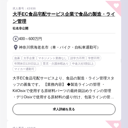
求人番号：43936
大手EC食品宅配サービス企業で食品の製造・ライ
ン管理
社名非公開
400～600万円
神奈川県海老名市（車・バイク・自転車通勤可）
急募
大手企業
マネジメント業務なし
語学力不問
学歴不問
年間休日120日以上
育児・介護休暇あり
中途入社5割以上
マイカー通勤可
大手EC食品宅配サービスより、食品の製造・ライン管理スタ
ッフの募集です。 【業務内容】 ◆製造ラインの管理 ・
KitOisixで使用する原材料パーツの最終袋詰めラインの管理
・デリOisixで使用する原材料の盛り付け、包装ラインの管理
・原材料パーツ、包装資材の管理、製造機器、製造ラインの
運用管理 ・製造計画...
求人詳細を見る