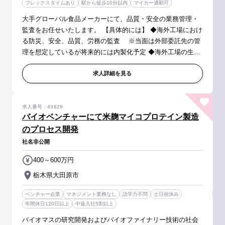
フレックスタイムあり
駅から徒歩10分以内
マイカー通勤可
大手グローバル食品メーカーにて、品質・安全の業務管理・
監査をお任せいたします。 【具体的には】 ◆海外工場におけ
る防災、安全、品質、労務の監査 ※当面は外部委託先の管
理を想定しているが将来的には内製化予定 ◆海外工場の生産
サポート ・生産性及び品質の向上 ・工場の視察による現状把
握 ・課題抽出か...
求人詳細を見る
求人番号：43829
バイオベンチャーにて米麹マイコプロテイン製造
のプロセス開発
社名非公開
400～600万円
栃木県大田原市
ベンチャー企業
マネジメント業務なし
語学力不問
土日祝休み
年間休日120日以上
中途入社5割以上
バイオマスの研究開発およびバイオファイナリー技術の社会