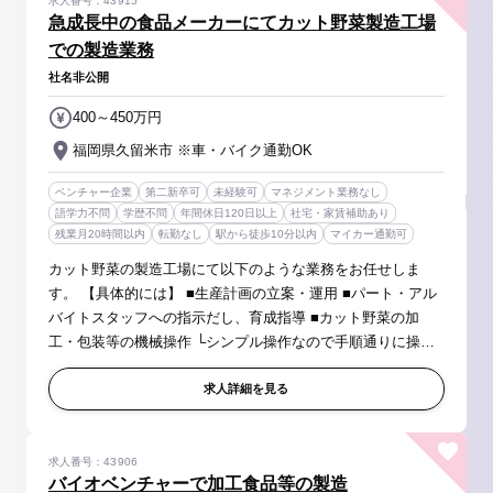
求人番号：43915
急成長中の食品メーカーにてカット野菜製造工場
での製造業務
社名非公開
400～450万円
福岡県久留米市 ※車・バイク通勤OK
ベンチャー企業
第二新卒可
未経験可
マネジメント業務なし
語学力不問
学歴不問
年間休日120日以上
社宅・家賃補助あり
残業月20時間以内
転勤なし
駅から徒歩10分以内
マイカー通勤可
カット野菜の製造工場にて以下のような業務をお任せしま
す。 【具体的には】 ■生産計画の立案・運用 ■パート・アル
バイトスタッフへの指示だし、育成指導 ■カット野菜の加
工・包装等の機械操作 └シンプル操作なので手順通りに操作
すればOKです！ ■商品の仕分け・出荷業務 ■資材在庫管理 ■
労務管理、品質&コス...
求人詳細を見る
求人番号：43906
バイオベンチャーで加工食品等の製造