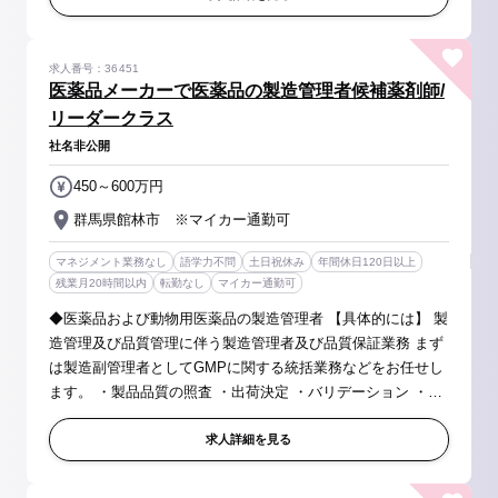
求人番号：36451
医薬品メーカーで医薬品の製造管理者候補薬剤師/
リーダークラス
社名非公開
450～600万円
群馬県館林市 ※マイカー通勤可
マネジメント業務なし
語学力不問
土日祝休み
年間休日120日以上
残業月20時間以内
転勤なし
マイカー通勤可
◆医薬品および動物用医薬品の製造管理者 【具体的には】 製
造管理及び品質管理に伴う製造管理者及び品質保証業務 まず
は製造副管理者としてGMPに関する統括業務などをお任せし
ます。 ・製品品質の照査 ・出荷決定 ・バリデーション ・変
更管理に関する ・逸脱管理に関する ・苦情処理に関する ・
自己点検...
求人詳細を見る