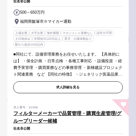
社名非公開
500～650万円
福岡県飯塚市※マイカー通勤
上場企業
大手企業
海外展開
マネジメント業務なし
語学力不問
土日祝休み
年間休日120日以上
育児・介護休暇あり
駅から徒歩10分以内
■同社にて、設備管理業務をお任せいたします。 【具体的に
は】 ・保全計画 ・日常点検 ・各種工事対応 ・設備投資 ・経
費予実管理 ・購買業務などの事務管理 ・新棟建設プロジェク
ト関連業務 など 【同社の特徴】 ・ジェネリック医薬品業界
のリーディングカンパニーとして、約800品目の医薬品を保有
して...
求人詳細を見る
求人番号：32668
フィルターメーカーで品質管理・購買生産管理/グ
ループリーダー候補
社名非公開