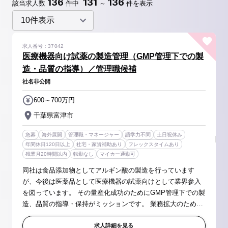
136
131
136
該当求人数
件中
～
件を表示
求人番号：37042
医療機器向け試薬の製造管理（GMP管理下での製
造・品質の指導）／管理職候補
社名非公開
600～700万円
千葉県富津市
急募
海外展開
管理職・マネージャー
語学力不問
土日祝休み
年間休日120日以上
社宅・家賃補助あり
フレックスタイムあり
残業月20時間以内
転勤なし
マイカー通勤可
同社は食品添加物としてアルギン酸の製造を行っています
が、今後は医薬品として医療機器の試薬向けとして業界参入
を図っています。 その量産化成功のためにGMP管理下での製
造、品質の指導・保持がミッションです。 業務拡大のため工
場の拡張を予定している事もあり、将来の管理職候補として
活躍頂く事を期待しての採用...
求人詳細を見る