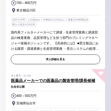
700～800万円
東京都品川区
語学力不問
土日祝休み
年間休日120日以上
残業月20時間以内
駅から徒歩10分以内
国内系フィルターメーカーにて調達・生産管理業務と調達部
品の検査業務、品質管理などを担う部門のプレイングマネー
ジャー候補ポジションです。 【具体的には】 ■受注製品にお
ける購買・調達業務と生産管理業務 ・受注システムの処理・
調達（材料手配） ・仕入業者への発注・納期管理、請求処
理、他海外仕入先との...
求人詳細を見る
求人番号：31746
医薬品メーカーでの医薬品の製造管理/課長候補
社名非公開
400～550万円
宮城県仙台市