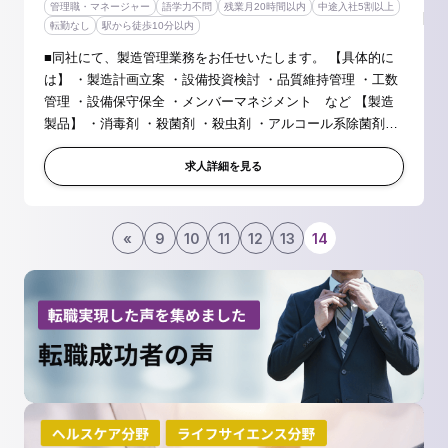
管理職・マネージャー
語学力不問
残業月20時間以内
中途入社5割以上
転勤なし
駅から徒歩10分以内
■同社にて、製造管理業務をお任せいたします。 【具体的に
は】 ・製造計画立案 ・設備投資検討 ・品質維持管理 ・工数
管理 ・設備保守保全 ・メンバーマネジメント など 【製造
製品】 ・消毒剤 ・殺菌剤 ・殺虫剤 ・アルコール系除菌剤
など 【部署構成】 部長 └次長 └課長 └メンバー15...
求人詳細を見る
«
9
10
11
12
13
14