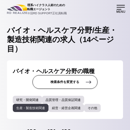
理系ハイクラス人材のための
転職エージェント
MENU
※旧RD SUPPORT正社員転職
バイオ・ヘルスケア分野/生産・
製造技術関連の求人（14ページ
目）
バイオ・ヘルスケア分野の職種
検索条件を変更する
研究・開発関連
品質管理・品質保証関連
生産・製造技術関連
経営・経営企画関連
その他