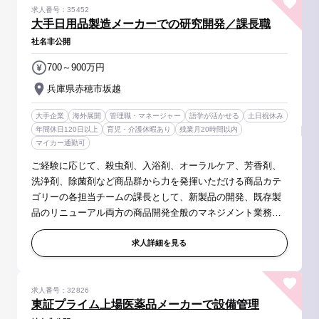
求人番号：35452
大手日用品製造メーカーでの研究開発／課長職
社名非公開
700～900万円
兵庫県赤穂市坂越
大手企業
海外展開
管理職・マネージャー
語学が活かせる
土日祝休み
年間休日120日以上
育児・介護休暇あり
残業月20時間以内
マイカー通勤可
ご経験に応じて、殺虫剤、入浴剤、オーラルケア、芳香剤、
洗浄剤、除菌剤など商品群から力を発揮いただける商品カテ
ゴリーの各担当チームの課長として、新製品の開発、既存製
品のリニューアル両方の商品開発全般のマネジメント業務を
お任せします。 【具体的には】 ・アイデア創造、研究・開発
テーマの設定業務 ・...
求人詳細を見る
求人番号：32826
東証プライム上場医薬品メーカーで設備管理