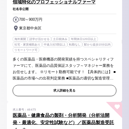
領域特化のプロフェッショナルファーマ
社名非公開
700～900万円
東京都中央区
海外展開
語学が活かせる
土日祝休み
年間休日120日以上
社宅・家賃補助あり
中途入社5割以上
転勤なし
駅から徒歩10分以内
リモートワーク可
多くの医薬品・医療機器の開発実績を持つスペシャリティフ
ァーマにて、医薬品の品質保証スタッフ～マネジャー業務を
お任せします。 ※リモート勤務可能です！ 【具体的には】 ■
医薬品の市場への出荷判定業務 ■医薬品の適切な製造管理及
び品質管理の確保 (品質契約締結、変更管理、逸脱/不適合処
理、苦情処理等) ■...
求人詳細を見る
求人番号：46475
医薬品・健康食品の製剤・分析開発（分析法開
発・最適化、安定性試験など）／医薬品製造受託