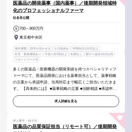
医薬品の開発薬事（国内薬事）／後期開発領域特
化のプロフェッショナルファーマ
社名非公開
700～900万円
東京都中央区
海外展開
語学が活かせる
土日祝休み
年間休日120日以上
社宅・家賃補助あり
中途入社5割以上
転勤なし
駅から徒歩10分以内
リモートワーク可
多くの医薬品・医療機器の開発実績を持つスペシャリティフ
ァーマにて、医薬品開発における薬事担当として、薬事戦略
の立案から承認申請、当局対応まで幅広くご担当いただきま
す。 【具体的には】 ■薬事戦略の立案 ■治験相談 ■承認申請
資料の作成・レビュー ■承認申請および照会事項対応 ■開発
プロジェクトへの薬...
求人詳細を見る
求人番号：46478
医薬品の品質保証担当（リモート可）／後期開発