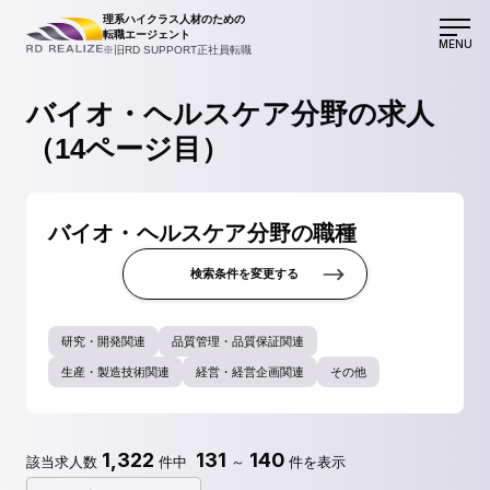
理系ハイクラス人材のための
転職エージェント
MENU
※旧RD SUPPORT正社員転職
バイオ・ヘルスケア分野の求人
（14ページ目）
バイオ・ヘルスケア分野の職種
検索条件を変更する
研究・開発関連
品質管理・品質保証関連
生産・製造技術関連
経営・経営企画関連
その他
1,322
131
140
該当求人数
件中
～
件を表示