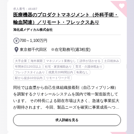
求人番号：46487
医療機器のプロダクトマネジメント（外科手術・
輸血関連）／リモート・フレックスあり
旭化成メディカル株式会社
700～1,100万円
東京都千代田区 ※在宅勤務可(週3程度)
大手企業
海外展開
マネジメント業務なし
語学が活かせる
土日祝休み
年間休日120日以上
社宅・家賃補助あり
育児・介護休暇あり
フレックスタイムあり
残業月20時間以内
転勤なし
駅から徒歩10分以内
リモートワーク可
同社では血漿から自己生体組織接着剤（自己フィブリン糊）
を調製するクリオシールシステムを国内で唯一製造販売して
います。 その特長による顕在市場は大きく、急速な事業拡大
が期待されます。 今回、製品ニーズを確実に事業成長へつな
げていくために新しいメンバーを募集します。 ■具体的には
・市場ニーズに基づ...
求人詳細を見る