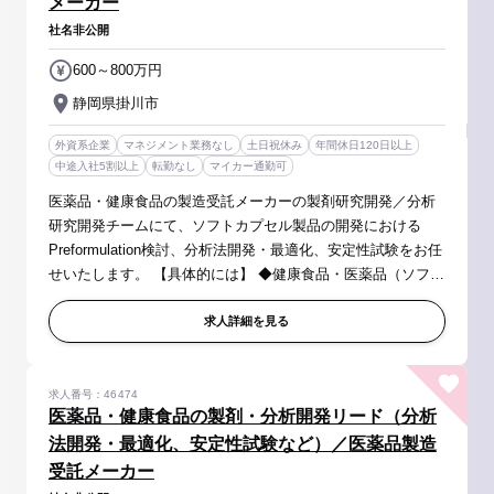
メーカー
社名非公開
600～800万円
静岡県掛川市
外資系企業
マネジメント業務なし
土日祝休み
年間休日120日以上
中途入社5割以上
転勤なし
マイカー通勤可
医薬品・健康食品の製造受託メーカーの製剤研究開発／分析
研究開発チームにて、ソフトカプセル製品の開発における
Preformulation検討、分析法開発・最適化、安定性試験をお任
せいたします。 【具体的には】 ◆健康食品・医薬品（ソフト
カプセル）の製品開発（製剤／分析） ・Preformulation研
究、製剤開発、分析法開...
求人詳細を見る
求人番号：46474
医薬品・健康食品の製剤・分析開発リード（分析
法開発・最適化、安定性試験など）／医薬品製造
受託メーカー