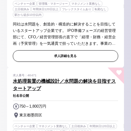
ベンチャー企業
管理職・マネージャー
マネジメント業務なし
土日祝休み
年間休日120日以上
フレックスタイムあり
転勤なし
駅から徒歩10分以内
同社は水問題を、創造的・構造的に解決することを目指して
いるスタートアップ企業です。 IPO準備フェーズの経営管理
部にて、CFO／経営管理部長の直下で「経理・財務・経営企
画（予実管理）を一気通貫で担っていただきます。事業の現
場にかかわりながら、予算・実績・報告（経営への示唆出
求人詳細を見る
し）をリードいただきます。 ...
求人番号：46471
水処理装置の機械設計／水問題の解決を目指すス
タートアップ
社名非公開
750～1,800万円
東京都墨田区
ベンチャー企業
マネジメント業務なし
土日祝休み
年間休日120日以上