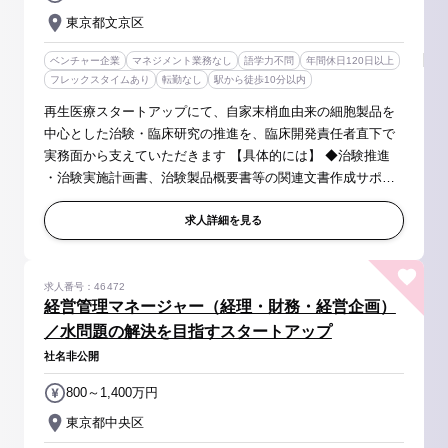
東京都文京区
ベンチャー企業
マネジメント業務なし
語学力不問
年間休日120日以上
フレックスタイムあり
転勤なし
駅から徒歩10分以内
再生医療スタートアップにて、自家末梢血由来の細胞製品を
中心とした治験・臨床研究の推進を、臨床開発責任者直下で
実務面から支えていただきます 【具体的には】 ◆治験推進
・治験実施計画書、治験製品概要書等の関連文書作成サポー
ト ・治験の進捗管理 ・ベンダーマネジメント（CROとの連
絡・調整） ・治験製...
求人詳細を見る
求人番号：46472
経営管理マネージャー（経理・財務・経営企画）
／水問題の解決を目指すスタートアップ
社名非公開
800～1,400万円
東京都中央区