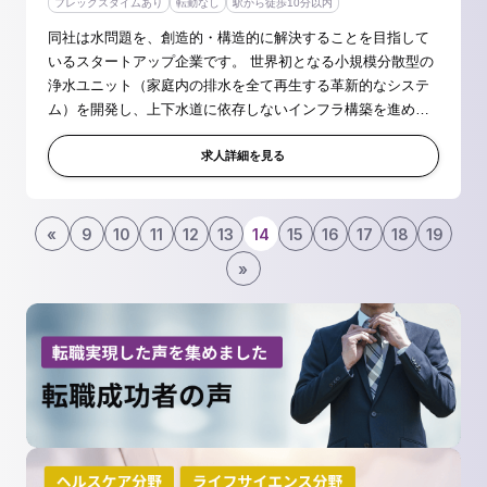
フレックスタイムあり
転勤なし
駅から徒歩10分以内
同社は水問題を、創造的・構造的に解決することを目指して
いるスタートアップ企業です。 世界初となる小規模分散型の
浄水ユニット（家庭内の排水を全て再生する革新的なシステ
ム）を開発し、上下水道に依存しないインフラ構築を進めて
います 本ポジションでは、自社商品のハードウェア試作から
量産までの機構設計業務...
求人詳細を見る
«
9
10
11
12
13
14
15
16
17
18
19
»