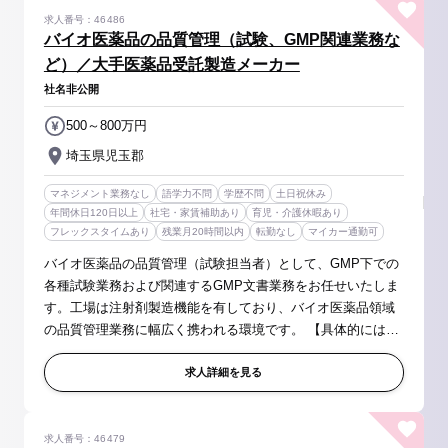
求人番号：46486
バイオ医薬品の品質管理（試験、GMP関連業務な
ど）／大手医薬品受託製造メーカー
社名非公開
500～800万円
埼玉県児玉郡
マネジメント業務なし
語学力不問
学歴不問
土日祝休み
年間休日120日以上
社宅・家賃補助あり
育児・介護休暇あり
フレックスタイムあり
残業月20時間以内
転勤なし
マイカー通勤可
バイオ医薬品の品質管理（試験担当者）として、GMP下での
各種試験業務および関連するGMP文書業務をお任せいたしま
す。工場は注射剤製造機能を有しており、バイオ医薬品領域
の品質管理業務に幅広く携われる環境です。 【具体的には】
◆バイオ医薬品の品質管理試験 ・バイオアッセイ（機能・力
価評価）：細胞ベース力...
求人詳細を見る
求人番号：46479