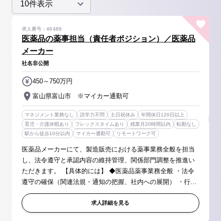
求人番号：46489
医薬品の薬事担当（責任者ポジション）／医薬品
メーカー
社名非公開
450～750万円
富山県富山市 ※マイカー通勤可
マネジメント業務なし
語学力不問
土日祝休み
年間休日120日以上
育児・介護休暇あり
フレックスタイムあり
残業月20時間以内
転勤なし
駅から徒歩10分以内
マイカー通勤可
リモートワーク可
医薬品メーカーにて、製造販売における薬事業務全般を担当
し、法令遵守と承認内容の維持管理、関係部門調整を推進い
ただきます。 【具体的には】 ◆医薬品薬事業務全般 ・法令
遵守の確保（関連法規・通知の把握、社内への展開） ・行政
対応（当局への照会対応、相談、各種コミュニケーション）
・承認書の維持管理...
求人詳細を見る