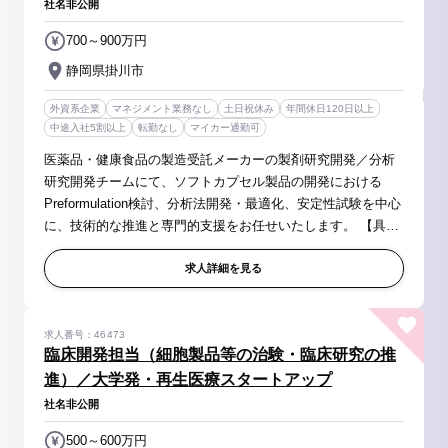
社名非公開
700～900万円
静岡県掛川市
外資系企業
マネジメント業務なし
土日祝休み
年間休日120日以上
中途入社5割以上
転勤なし
マイカー通勤可
医薬品・健康食品の製造受託メーカーの製剤研究開発／分析
研究開発チームにて、ソフトカプセル製品の開発における
Preformulation検討、分析法開発・最適化、安定性試験を中心
に、技術的な推進と専門的支援をお任せいたします。 【具体
的には】 ◆健康食品・医薬品（ソフトカプセル）の開発計画
立案～評価推進 ・Pref...
求人詳細を見る
求人番号：46473
臨床開発担当（細胞製品等の治験・臨床研究の推
進）／大学発・再生医療スタートアップ
社名非公開
500～600万円