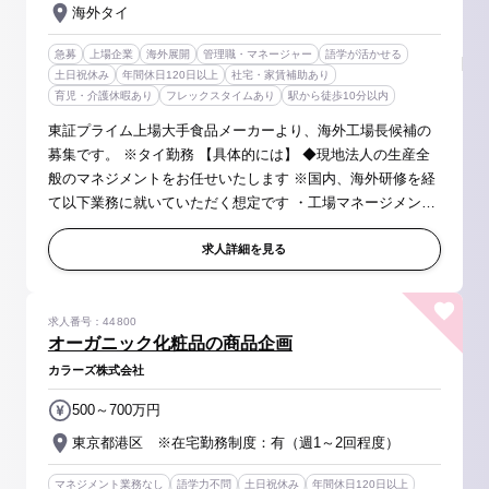
海外タイ
急募
上場企業
海外展開
管理職・マネージャー
語学が活かせる
土日祝休み
年間休日120日以上
社宅・家賃補助あり
育児・介護休暇あり
フレックスタイムあり
駅から徒歩10分以内
東証プライム上場大手食品メーカーより、海外工場長候補の
募集です。 ※タイ勤務 【具体的には】 ◆現地法人の生産全
般のマネジメントをお任せいたします ※国内、海外研修を経
て以下業務に就いていただく想定です ・工場マネージメント
業務全般 （労務管理、品質&コスト管理、安全衛生、環境
保全、SCM業務、現地...
求人詳細を見る
求人番号：44800
オーガニック化粧品の商品企画
カラーズ株式会社
500～700万円
東京都港区 ※在宅勤務制度：有（週1～2回程度）
マネジメント業務なし
語学力不問
土日祝休み
年間休日120日以上