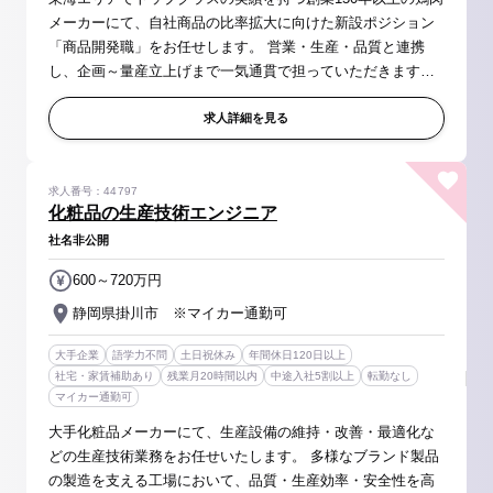
メーカーにて、自社商品の比率拡大に向けた新設ポジション
「商品開発職」をお任せします。 営業・生産・品質と連携
し、企画～量産立上げまで一気通貫で担っていただきます。
【具体的には】 ◆市場調査・企画立案～試作・量産化まで
の商品開発業務全般...
求人詳細を見る
求人番号：44797
化粧品の生産技術エンジニア
社名非公開
600～720万円
静岡県掛川市 ※マイカー通勤可
大手企業
語学力不問
土日祝休み
年間休日120日以上
社宅・家賃補助あり
残業月20時間以内
中途入社5割以上
転勤なし
マイカー通勤可
大手化粧品メーカーにて、生産設備の維持・改善・最適化な
どの生産技術業務をお任せいたします。 多様なブランド製品
の製造を支える工場において、品質・生産効率・安全性を高