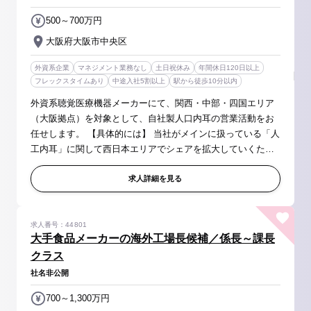
500～700万円
大阪府大阪市中央区
外資系企業
マネジメント業務なし
土日祝休み
年間休日120日以上
フレックスタイムあり
中途入社5割以上
駅から徒歩10分以内
外資系聴覚医療機器メーカーにて、関西・中部・四国エリア
（大阪拠点）を対象として、自社製人口内耳の営業活動をお
任せします。 【具体的には】 当社がメインに扱っている「人
工内耳」に関して西日本エリアでシェアを拡大していくため
に病院へ提案営業を行って頂きます。 ※一度導入できればそ
の後も長くお使い頂く...
求人詳細を見る
求人番号：44801
大手食品メーカーの海外工場長候補／係長～課長
クラス
社名非公開
700～1,300万円