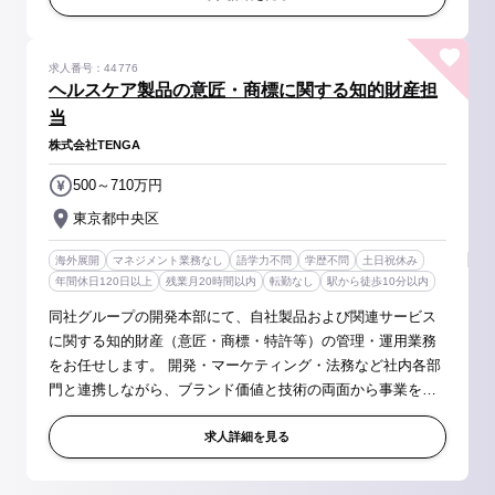
求人番号：44776
ヘルスケア製品の意匠・商標に関する知的財産担
当
株式会社TENGA
500～710万円
東京都中央区
海外展開
マネジメント業務なし
語学力不問
学歴不問
土日祝休み
年間休日120日以上
残業月20時間以内
転勤なし
駅から徒歩10分以内
同社グループの開発本部にて、自社製品および関連サービス
に関する知的財産（意匠・商標・特許等）の管理・運用業務
をお任せします。 開発・マーケティング・法務など社内各部
門と連携しながら、ブランド価値と技術の両面から事業を支
えるポジションです。 【具体的には】 ◆知的財産に関する業
務全般 ・意匠、商...
求人詳細を見る