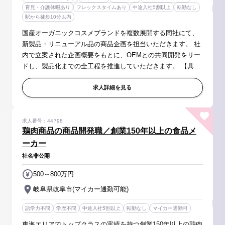
育児・介護休暇あり
フレックスタイムあり
中途入社5割以上
転勤なし
駅から徒歩10分以内
国産オーガニックコスメブランドを複数展開する同社にて、
新製品・リニューアル品の商品企画を担当いただきます。 社
内で立案された企画概要をもとに、OEMとの共同開発をリー
ドし、製品化までの全工程を推進していただきます。 【具体
的には】 ◆化粧品の商品企画・開発業務全般 ・企画立案、コ
ンセプト設計 ・...
求人詳細を見る
求人番号：44798
鶏肉商品の商品開発職／創業150年以上の食品メ
ーカー
社名非公開
500～800万円
岐阜県岐阜市(マイカー通勤可能)
語学力不問
学歴不問
中途入社5割以上
転勤なし
マイカー通勤可
東海エリアでトップクラスの実績を持つ創業150年以上の鶏肉