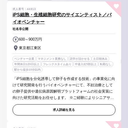
求人番号：44813
iPS細胞・生殖細胞研究のサイエンティスト／バ
イオベンチャー
社名非公開
600～900万円
東京都江東区
ベンチャー企業
マネジメント業務なし
語学が活かせる
土日祝休み
年間休日120日以上
フレックスタイムあり
中途入社5割以上
転勤なし
駅から徒歩10分以内
「iPS細胞を分化誘導して卵子を作成する技術」の事業化に向
けて研究開発を行うバイオベンチャーにて、不妊治療として
の卵子提供や遺伝病原因解明プラットフォームの社会実装に
向けた研究活動をお任せします。 ※ご経験によりシニアサイ
エンティストとしての職務をお任せします。 【具体的には】
当社コア技術である...
求人詳細を見る