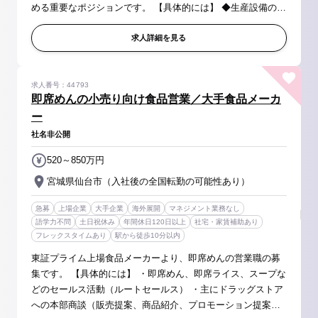
める重要なポジションです。 【具体的には】 ◆生産設備の維
持・管理、トラブル対応 ・定期点検、修繕計画の策定・実施
・稼働トラブル...
求人詳細を見る
求人番号：44793
即席めんの小売り向け食品営業／大手食品メーカ
ー
社名非公開
520～850万円
宮城県仙台市（入社後の全国転勤の可能性あり）
急募
上場企業
大手企業
海外展開
マネジメント業務なし
語学力不問
土日祝休み
年間休日120日以上
社宅・家賃補助あり
フレックスタイムあり
駅から徒歩10分以内
東証プライム上場食品メーカーより、即席めんの営業職の募
集です。 【具体的には】 ・即席めん、即席ライス、スープな
どのセールス活動（ルートセールス） ・主にドラッグストア
への本部商談（販売提案、商品紹介、プロモーション提案な