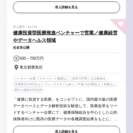
ど） ・小売店舗での商品展開商談や販売プロモーション活
動 など 単に自...
求人詳細を見る
求人番号：44779
健康投資型医療推進ベンチャーで営業／健康経営
やデータヘルス領域
社名非公開
500～700万円
東京都豊島区
ベンチャー企業
マネジメント業務なし
語学力不問
土日祝休み
年間休日120日以上
フレックスタイムあり
中途入社5割以上
転勤なし
駅から徒歩10分以内
「健康に投資する医療」をコンセプトに、国内最大級の医療
データベースとデータ解析技術を駆使して、医療改革をリー
ドするベンチャー企業にて、健康保険組合を中心とした公的
保険者向けに既存の医療データや各種調査結果をもとに、顧
客と対話しながら課題を整理し、解決に向けた施策の提案及
びプロジェクト推進を行いま...
求人詳細を見る