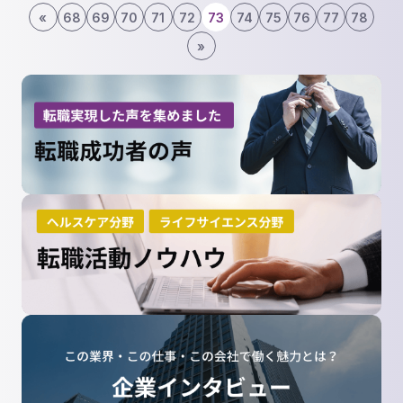
«
68
69
70
71
72
73
74
75
76
77
78
»