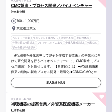
求人番号：44811
CMC製造・プロセス開発／バイオベンチャー
社名非公開
700～1,000万円
東京都江東区
ベンチャー企業
マネジメント業務なし
語学力不問
土日祝休み
年間休日120日以上
フレックスタイムあり
中途入社5割以上
転勤なし
駅から徒歩10分以内
「iPS細胞を分化誘導して卵子を作成する技術」の事業化に向
けて研究開発を行うバイオベンチャーにて、CMC製造（プロ
セス開発）をお任せします。 【具体的には】 ■iPS細胞由来
卵巣内細胞の製造プロセス開発・最適化 ■CDMO/CMOとの技
術移転、委託先管理、スケジュール・品質統制 ■製造・試験
関連のドキュメンテーシ...
求人詳細を見る
求人番号：44809
補聴機器の提案営業／外資系医療機器メーカー
社名非公開