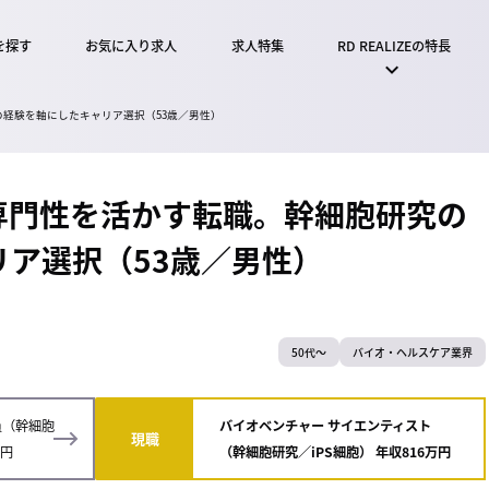
を探す
お気に入り求人
求人特集
RD REALIZEの特長
経験を軸にしたキャリア選択（53歳／男性）
専門性を活かす転職。幹細胞研究の
ア選択（53歳／男性）
50代～
バイオ・ヘルスケア業界
員（幹細胞
バイオベンチャー サイエンティスト
現職
万円
（幹細胞研究／iPS細胞） 年収816万円