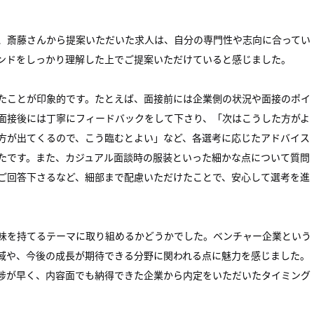
、斎藤さんから提案いただいた求人は、自分の専門性や志向に合ってい
ンドをしっかり理解した上でご提案いただけていると感じました。
たことが印象的です。たとえば、面接前には企業側の状況や面接のポイ
面接後には丁寧にフィードバックをして下さり、「次はこうした方がよ
方が出てくるので、こう臨むとよい」など、各選考に応じたアドバイス
たです。また、カジュアル面談時の服装といった細かな点について質問
ご回答下さるなど、細部まで配慮いただけたことで、安心して選考を進
味を持てるテーマに取り組めるかどうかでした。ベンチャー企業という
域や、今後の成長が期待できる分野に関われる点に魅力を感じました。
捗が早く、内容面でも納得できた企業から内定をいただいたタイミング