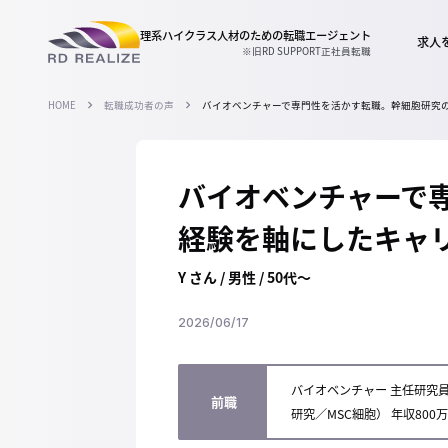
理系ハイクラス人材のための
転職エージェント
求人
※旧RD SUPPORT正社員転職
HOME
転職成功者の声
バイオベンチャーで専門性を活かす転職。幹細胞研究の
バイオベンチャーで
経験を軸にしたキャリ
Y さん / 男性 / 50代～
2026/06/17
バイオベンチャー 主任研究
前職
研究／MSC細胞） 年収800