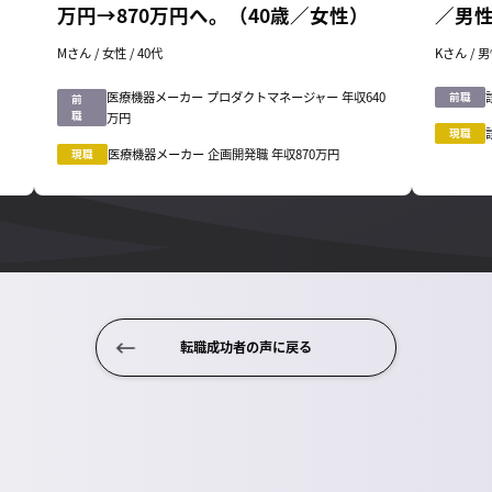
万円→870万円へ。（40歳／女性）
／男
Mさん / 女性 / 40代
Kさん / 男
医療機器メーカー プロダクトマネージャー 年収640
前職
前
職
万円
現職
医療機器メーカー 企画開発職 年収870万円
現職
転職成功者の声に戻る