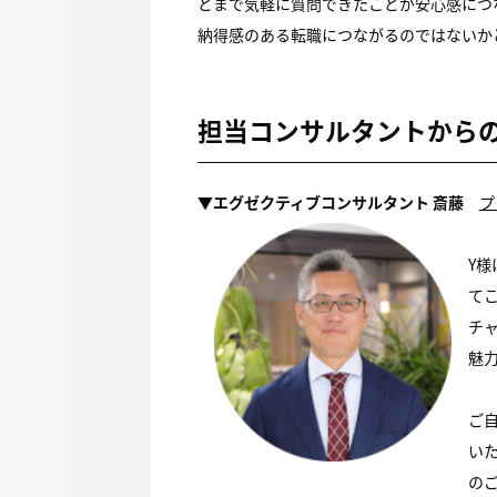
とまで気軽に質問できたことが安心感につ
納得感のある転職につながるのではないか
担当コンサルタントから
▼エグゼクティブコンサルタント 斎藤
プ
Y
て
チ
魅
ご
い
の