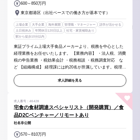
600～850万円
東京都港区（出社ベースでの働き方が基本です）
上場企業
大手企業
海外展開
管理職・マネージャー
語学が活かせる
土日祝休み
年間休日120日以上
社宅・家賃補助あり
駅から徒歩10分以内
東証プライム上場大手食品メーカーより、税務を中心とした
経理業務をお任せいたします。 【業務内容】 ・法人税、消費
税の申告業務 ・税効果会計 ・税務相談 ・税務調査対応 な
ど 【組織構成】 経理課には約20名が所属しています。税理、
連結、単体の３チーム体制に分かれており、それぞれ６名前
後のチーム...
求人詳細を見る
求人番号：46428
宅食の食材調達スペシャリスト（開発購買）／食
品D2Cベンチャー／リモートあり
社名非公開
570～810万円