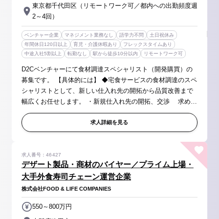
東京都千代田区（リモートワーク可／都内への出勤頻度週
2～4回）
ベンチャー企業
マネジメント業務なし
語学力不問
土日祝休み
年間休日120日以上
育児・介護休暇あり
フレックスタイムあり
中途入社5割以上
転勤なし
駅から徒歩10分以内
リモートワーク可
D2Cベンチャーにて食材調達スペシャリスト（開発購買）の
募集です。 【具体的には】 ◆宅食サービスの食材調達のスペ
シャリストとして、新しい仕入れ先の開拓から品質改善まで
幅広くお任せします。 ・新規仕入れ先の開拓、交渉 求める
品質（部位、鮮度、温度管理など）を実現できる食品メーカ
ーや サプライヤ...
求人詳細を見る
求人番号：46427
デザート製品・商材のバイヤー／プライム上場・
大手外食寿司チェーン運営企業
株式会社FOOD & LIFE COMPANIES
550～800万円