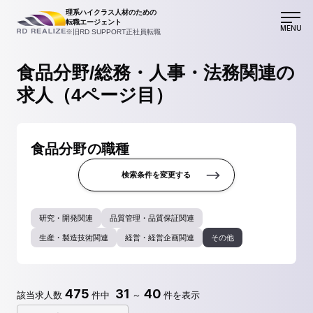
理系ハイクラス人材のための
転職エージェント
MENU
※旧RD SUPPORT正社員転職
食品分野/総務・人事・法務関連の
求人（4ページ目）
食品分野の職種
検索条件を変更する
研究・開発関連
品質管理・品質保証関連
生産・製造技術関連
経営・経営企画関連
その他
475
31
40
該当求人数
件中
～
件を表示