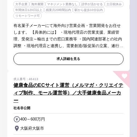
大手企業
海外展開
マネジメント業務なし
語学が活かせる
土日祝休み
年間休日120日以上
残業月20時間以内
駅から徒歩10分以内
リモートワーク可
有名菓子メーカーにて海外向け営業企画・営業開発をお任せ
します。 【具体的には】 ・現地代理店の営業支援、業績管
理、受発注～輸出までの窓口業務等 ・国内関連部署との社内
調整 ・現地代理店と連携し、需要創造/販促策の立案、遂行
・新規流通チャネル、顧客の開拓などの営業活動（将来的
に） 【期待役割】...
求人詳細を見る
求人番号：46413
健康食品のECサイト運営（メルマガ・クリエイテ
ィブ制作、モール運営等）／大手健康食品メーカ
ー
社名非公開
400～600万円
大阪府大阪市