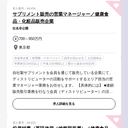
求人番号：46456
サプリメント販売の営業マネージャー／健康食
品・化粧品販売企業
社名非公開
700～950万円
東京都
外資系企業
管理職・マネージャー
語学が活かせる
土日祝休み
年間休日120日以上
中途入社5割以上
駅から徒歩10分以内
自社製サプリメントを会員を通じて販売している企業にて、
ディストリビューターの活動をサポートするエリア担当の営
業マネージャー業務をお任せします。 【具体的には】 ■連鎖
販売取引業務を行なう会員（ディストリビューター）の活動
支援 ■会員の販売や活動状況の分析/フィードバック/アドバイ
ス ■セリングスキル...
求人詳細を見る
求人番号：46455