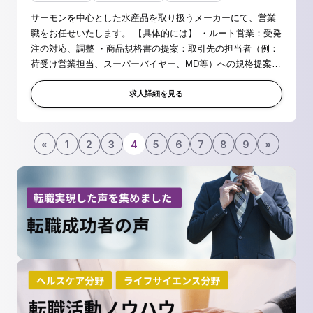
サーモンを中心とした水産品を取り扱うメーカーにて、営業
職をお任せいたします。 【具体的には】 ・ルート営業：受発
注の対応、調整 ・商品規格書の提案：取引先の担当者（例：
荷受け営業担当、スーパーバイヤー、MD等）への規格提案
・新規取引先開拓 ・技能実習生の採用や管理 など ※既存取
引先への営業活動...
求人詳細を見る
«
1
2
3
4
5
6
7
8
9
»