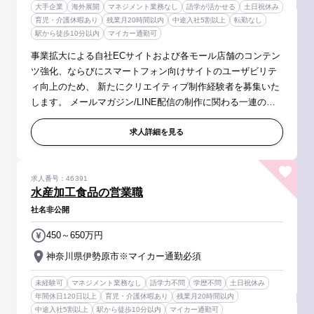
大手企業
海外展開
マネジメント業務なし
語学が活かせる
土日祝休み
育児・介護休暇あり
残業月20時間以内
中途入社5割以上
転勤なし
駅から徒歩10分以内
マイカー通勤可
事業拡大による自社ECサイトおよび各モール店舗のコンテン
ツ強化、ならびにスマートフォン向けサイトのユーザビリテ
ィ向上のため、 新たにクリエイティブ制作経験者を募集いた
します。 メールマガジン/LINE配信の制作に関わる一連の業
務、オフライン原稿の制作業務、モールの運営に伴う業務な
どをお任せします。 【...
求人詳細を見る
求人番号：46391
水産加工食品の営業職
社名非公開
450～650万円
神奈川県伊勢原市※マイカー通勤必須
未経験可
マネジメント業務なし
語学力不問
学歴不問
土日祝休み
年間休日120日以上
育児・介護休暇あり
残業月20時間以内
中途入社5割以上
駅から徒歩10分以内
マイカー通勤可