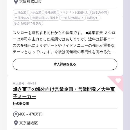
大阪府吹田市
上場企業
大手企業
海外展開
マネジメント業務なし
語学力不問
土日祝休み
年間休日120日以上
中途入社5割以上
転勤なし
駅から徒歩10分以内
スシローを運営する同社からの募集です。 ■募集背景 スシロ
ーは寿司を主力とした業態ではありますが、近年は顧客ニー
ズの多様化によりデザートやサイドメニューの強化が重要な
テーマとなっています。今後は同領域の専門性を高めるた
め、専任の調達人材を新たに配置したいと考えています。新
規メーカーや商材の発掘、...
求人詳細を見る
求人番号：46418
焼き菓子の海外向け営業企画・営業開発／大手菓
子メーカー
社名非公開
400～470万円
東京都港区