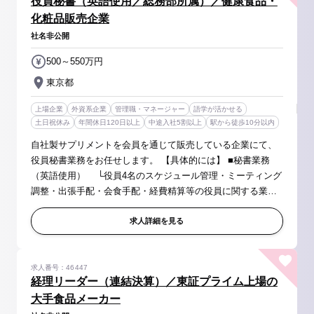
役員秘書（英語使用／総務部所属）／健康食品・
化粧品販売企業
社名非公開
500～550万円
東京都
上場企業
外資系企業
管理職・マネージャー
語学が活かせる
土日祝休み
年間休日120日以上
中途入社5割以上
駅から徒歩10分以内
自社製サプリメントを会員を通じて販売している企業にて、
役員秘書業務をお任せします。 【具体的には】 ■秘書業務
（英語使用） └役員4名のスケジュール管理・ミーティング
調整・出張手配・会食手配・経費精算等の役員に関する業務
全般 ■ミーティング議事録の作成 ■レター、プレゼンテーシ
ョンマテリアル等の作...
求人詳細を見る
求人番号：46447
経理リーダー（連結決算）／東証プライム上場の
大手食品メーカー