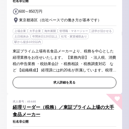
社名非公開
600～850万円
東京都港区（出社ベースでの働き方が基本です）
上場企業
大手企業
海外展開
管理職・マネージャー
語学が活かせる
土日祝休み
年間休日120日以上
社宅・家賃補助あり
駅から徒歩10分以内
東証プライム上場有名食品メーカーより、税務を中心とした
経理業務をお任せいたします。 【業務内容】 ・法人税、消費
税の申告業務 ・税効果会計 ・税務相談 ・税務調査対応 な
ど 【組織構成】 経理課には約20名が所属しています。税理、
連結、単体の３チーム体制に分かれており、それぞれ６名前
後のチーム...
求人詳細を見る
求人番号：46446
経理リーダー（税務）／東証プライム上場の大手
食品メーカー
社名非公開