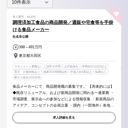
求人番号：46495
調理済加工食品の商品開発／通販や宅食等を手掛
ける食品メーカー
社名非公開
398～491万円
東京都大田区
マネジメント業務なし
語学力不問
土日祝休み
年間休日120日以上
育児・介護休暇あり
残業月20時間以内
中途入社5割以上
転勤なし
駅から徒歩10分以内
食品メーカーにて、商品開発職の募集です。 【具体的には】
◆既存リニューアル、および新商品開発に関わる一連業務 ・
市場調査、展示会への参加などによる情報収集 ・新規商品の
アイデア、コンセプトの企画立案 ・国内（一部海外）各地委
託先工場への展開、量産化に向けた調整（必要に応じて新た
な製造工場の開拓...
求人詳細を見る