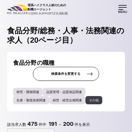
理系ハイクラス人材のための
転職エージェント
MENU
※旧RD SUPPORT正社員転職
食品分野/総務・人事・法務関連の
求人（20ページ目）
食品分野の職種
検索条件を変更する
研究・開発関連
品質管理・品質保証関連
生産・製造技術関連
経営・経営企画関連
その他
475
191
200
該当求人数
件中
～
件を表示