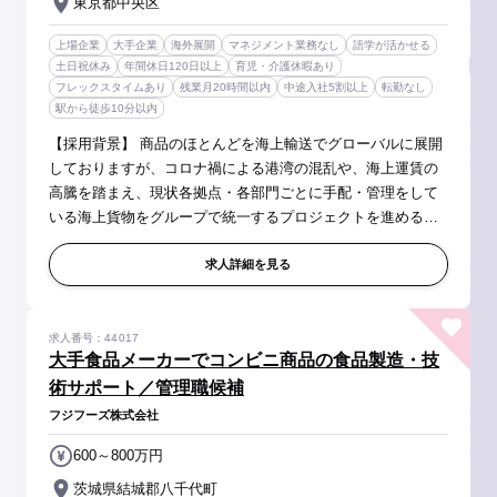
東京都中央区
上場企業
大手企業
海外展開
マネジメント業務なし
語学が活かせる
土日祝休み
年間休日120日以上
育児・介護休暇あり
フレックスタイムあり
残業月20時間以内
中途入社5割以上
転勤なし
駅から徒歩10分以内
【採用背景】 商品のほとんどを海上輸送でグローバルに展開
しておりますが、コロナ禍による港湾の混乱や、海上運賃の
高騰を踏まえ、現状各拠点・各部門ごとに手配・管理をして
いる海上貨物をグループで統一するプロジェクトを進めるこ
とで、コストの削減、効率アップを図り、グループの更なる
成長・拡大を加速を目指し...
求人詳細を見る
求人番号：44017
大手食品メーカーでコンビニ商品の食品製造・技
術サポート／管理職候補
フジフーズ株式会社
600～800万円
茨城県結城郡八千代町