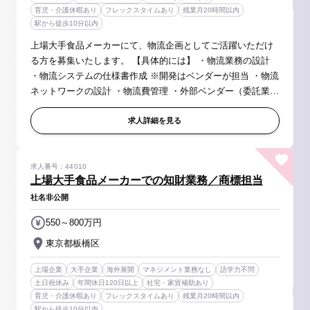
育児・介護休暇あり
フレックスタイムあり
残業月20時間以内
駅から徒歩10分以内
上場大手食品メーカーにて、物流企画としてご活躍いただけ
る方を募集いたします。 【具体的には】 ・物流業務の設計
・物流システムの仕様書作成 ※開発はベンダーが担当 ・物流
ネットワークの設計 ・物流費管理 ・外部ベンダー（委託業
者）管理、など ※出張：各拠点へ月1回程度定期訪問の予定
がございます。 ...
求人詳細を見る
求人番号：44010
上場大手食品メーカーでの知財業務／商標担当
社名非公開
550～800万円
東京都板橋区
上場企業
大手企業
海外展開
マネジメント業務なし
語学力不問
土日祝休み
年間休日120日以上
社宅・家賃補助あり
育児・介護休暇あり
フレックスタイムあり
残業月20時間以内
駅から徒歩10分以内