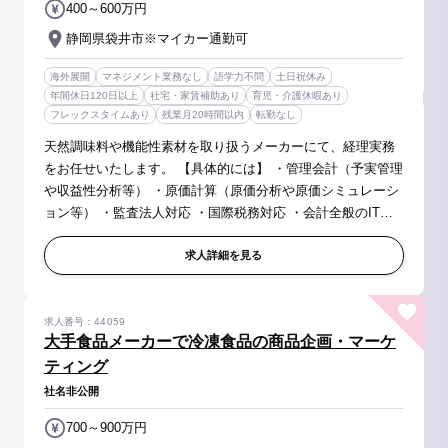
400～600万円
静岡県袋井市※マイカー通勤可
海外展開
マネジメント業務なし
語学力不問
土日祝休み
年間休日120日以上
社宅・家賃補助あり
育児・介護休暇あり
フレックスタイムあり
残業月20時間以内
転勤なし
天然調味料や機能性素材を取り扱うメーカーにて、経理実務
をお任せいたします。 【具体的には】 ・管理会計（予実管理
や収益性分析等） ・原価計算（原価分析や原価シミュレーシ
ョン等） ・監査法人対応 ・国際税務対応 ・会計全般のIT化
検討 など 【同社の取り扱い製品】 天然調味料／粉末飲料／
機能...
求人詳細を見る
求人番号：44059
大手食品メーカーで冷凍食品の商品企画・マーケ
ティング
社名非公開
700～900万円