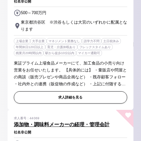
社名非公開
500～700万円
東京都渋谷区 ※渋谷もしくは大宮のいずれかに配属とな
ります
上場企業
大手企業
マネジメント業務なし
語学力不問
土日祝休み
年間休日120日以上
育児・介護休暇あり
フレックスタイムあり
残業月20時間以内
駅から徒歩10分以内
マイカー通勤可
東証プライム上場食品メーカーにて、加工食品の小売り向け
営業をお任せいたします。 【具体的には】 ・量販店や問屋と
の商談（販売プレゼンや商品企画など） ・既存顧客フォロー
・社内外との連携（販促物の作成など） ・上記に付随する企
画書や見積書作成など各種事務作業 など ※数字のノルマを
追うよりも行動...
求人詳細を見る
求人番号：44069
添加物・調味料メーカーの経理・管理会計
社名非公開