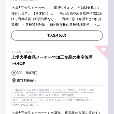
上場大手食品メーカーにて、商標を中心とした知財業務をお
任せします。 【具体的には】 ・商品企画や広告媒体作成にお
ける商標確認（類否判断など） ・商標出願（弁理士との仲介
業務） ・各種審判対応 ・知的財産権の各種管理業務 ・社
内向け知財関連勉強会開催 など 【配属先】 法務・ガバナン
ス室には1...
求人詳細を見る
求人番号：44009
上場大手食品メーカーで加工食品の生産管理
社名非公開
500～700万円
東京都板橋区
上場企業
大手企業
海外展開
マネジメント業務なし
語学力不問
土日祝休み
年間休日120日以上
社宅・家賃補助あり
育児・介護休暇あり
フレックスタイムあり
残業月20時間以内
駅から徒歩10分以内
上場大手食品メーカーからの募集。 商品供給政策を策定する