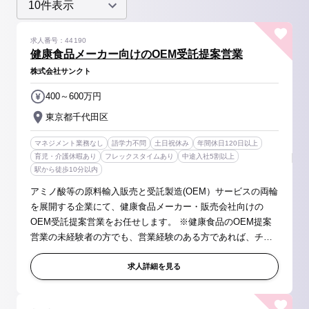
求人番号：44190
健康食品メーカー向けのOEM受託提案営業
株式会社サンクト
400～600万円
東京都千代田区
マネジメント業務なし
語学力不問
土日祝休み
年間休日120日以上
育児・介護休暇あり
フレックスタイムあり
中途入社5割以上
駅から徒歩10分以内
アミノ酸等の原料輸入販売と受託製造(OEM）サービスの両輪
を展開する企業にて、健康食品メーカー・販売会社向けの
OEM受託提案営業をお任せします。 ※健康食品のOEM提案
営業の未経験者の方でも、営業経験のある方であれば、チャ
レンジ可能です！ 【具体的には】 健康食品のOEM（受託製
造）提案営業活動全般 ■お客様...
求人詳細を見る