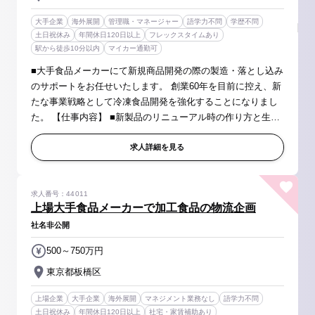
大手企業
海外展開
管理職・マネージャー
語学力不問
学歴不問
土日祝休み
年間休日120日以上
フレックスタイムあり
駅から徒歩10分以内
マイカー通勤可
■大手食品メーカーにて新規商品開発の際の製造・落とし込み
のサポートをお任せいたします。 創業60年を目前に控え、新
たな事業戦略として冷凍食品開発を強化することになりまし
た。 【仕事内容】 ■新製品のリニューアル時の作り方と生産
への落とし込み ■設備投資関係の取りまとめ ■若手スタッフ
の教育、管理、サ...
求人詳細を見る
求人番号：44011
上場大手食品メーカーで加工食品の物流企画
社名非公開
500～750万円
東京都板橋区
上場企業
大手企業
海外展開
マネジメント業務なし
語学力不問
土日祝休み
年間休日120日以上
社宅・家賃補助あり