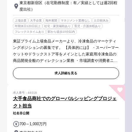
東京都新宿区（在宅勤務制度：有／実績としては週2回程
度出社）
上場企業
大手企業
海外展開
マネジメント業務なし
土日祝休み
年間休日120日以上
社宅・家賃補助あり
育児・介護休暇あり
フレックスタイムあり
駅から徒歩10分以内
東証プライム上場食品メーカーより、冷凍食品のマーケティ
ングポジションの募集です。 【具体的には】 ・スーパーマー
ケットやドラックストア等をメインとした家庭用冷凍食品の
商品開発全般のディレクション業務 ・市場調査や消費者ニー
ズの分析を基に、冷凍食品のブランド価値を高めるマーケテ
ィング戦略の立案 ...
求人詳細を見る
求人番号：44018
大手食品商社でのグローバルシッピングプロジェ
クト担当
社名非公開
700～1,000万円