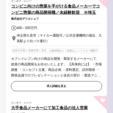
求人番号：44177
コンビニ向けの惣菜を手がける食品メーカーでコ
ンビニ惣菜の商品開発職／未経験歓迎 ※埼玉
株式会社デリカシェフ
400～500万円
埼玉県久喜市（マイカー通勤可／公共交通機関の場合、久
喜駅より社バス運行）
語学力不問
学歴不問
育児・介護休暇あり
転勤なし
マイカー通勤可
セブンイレブン向けの商品を開発・製造するメーカーにて、
総菜の商品開発をお任せいたします。 【具体的には】 ・市場
調査 ・コンセプト立案、商品企画 ・原料選定、試作開発 ・
開発会議でのプレゼンテーションと改良の実行 ・製造マニュ
アル作成 ・工場ラインへの落とし込み ※開発スパンは新商品
開発は5か月...
求人詳細を見る
求人番号：44078
大手食品メーカーにて加工食品の法人営業