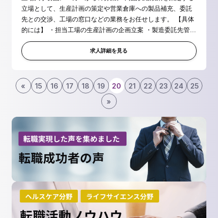
立場として、生産計画の策定や営業倉庫への製品補充、委託
先との交渉、工場の窓口などの業務をお任せします。 【具体
的には】 ・担当工場の生産計画の企画立案 ・製造委託先管理
（海外含む） ・営業倉庫への製品補充 ・SCM関連システム
の管理・運営 ・...
求人詳細を見る
«
15
16
17
18
19
20
21
22
23
24
25
»