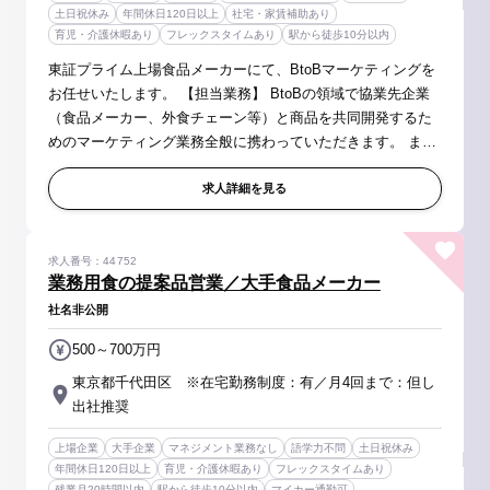
土日祝休み
年間休日120日以上
社宅・家賃補助あり
育児・介護休暇あり
フレックスタイムあり
駅から徒歩10分以内
東証プライム上場食品メーカーにて、BtoBマーケティングを
お任せいたします。 【担当業務】 BtoBの領域で協業先企業
（食品メーカー、外食チェーン等）と商品を共同開発するた
めのマーケティング業務全般に携わっていただきます。 ま
た、展開カテゴリーや協業先を選定する上での戦略立案や、
自部門の損益管理等も含...
求人詳細を見る
求人番号：44752
業務用食の提案品営業／大手食品メーカー
社名非公開
500～700万円
東京都千代田区 ※在宅勤務制度：有／月4回まで：但し
出社推奨
上場企業
大手企業
マネジメント業務なし
語学力不問
土日祝休み
年間休日120日以上
育児・介護休暇あり
フレックスタイムあり
残業月20時間以内
駅から徒歩10分以内
マイカー通勤可