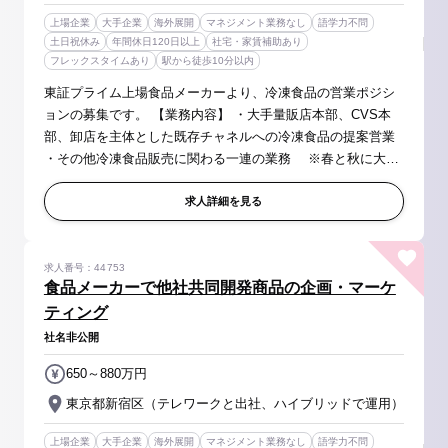
上場企業
大手企業
海外展開
マネジメント業務なし
語学力不問
土日祝休み
年間休日120日以上
社宅・家賃補助あり
フレックスタイムあり
駅から徒歩10分以内
東証プライム上場食品メーカーより、冷凍食品の営業ポジシ
ョンの募集です。 【業務内容】 ・大手量販店本部、CVS本
部、卸店を主体とした既存チャネルへの冷凍食品の提案営業
・その他冷凍食品販売に関わる一連の業務 ※春と秋に大き
なプレゼンがあり、そこに向けて顧客の方針やニーズを捉え
て 課題解決を行っ...
求人詳細を見る
求人番号：44753
食品メーカーで他社共同開発商品の企画・マーケ
ティング
社名非公開
650～880万円
東京都新宿区（テレワークと出社、ハイブリッドで運用）
上場企業
大手企業
海外展開
マネジメント業務なし
語学力不問