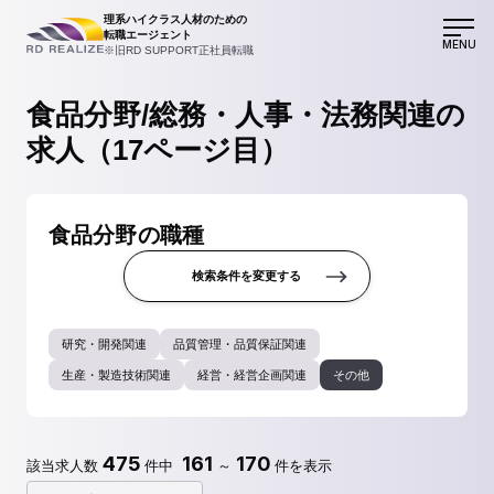
理系ハイクラス人材のための
転職エージェント
MENU
※旧RD SUPPORT正社員転職
食品分野/総務・人事・法務関連の
求人（17ページ目）
食品分野の職種
検索条件を変更する
研究・開発関連
品質管理・品質保証関連
生産・製造技術関連
経営・経営企画関連
その他
475
161
170
該当求人数
件中
～
件を表示