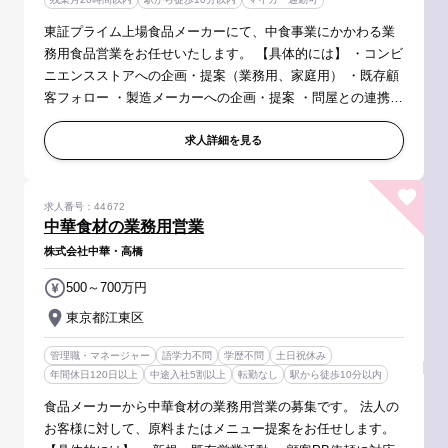
東証プライム上場食品メーカーにて、中食事業にかかわる業
務用食品営業をお任せいたします。 【具体的には】 ・コンビ
ニエンスストアへの企画・提案（業務用、家庭用） ・既存顧
客フォロー ・製造メーカーへの企画・提案 ・問屋との連携に
よる需給管理 ・上記に付随する企画書や見積書作成など各種
事務作業 ※変...
求人詳細を見る
求人番号：44672
中華食材の業務用営業
株式会社中華・高橋
500～700万円
東京都江東区
管理職・マネージャー
語学力不問
学歴不問
土日祝休み
年間休日120日以上
中途入社5割以上
転勤なし
駅から徒歩10分以内
食品メーカーから中華食材の業務用営業の募集です。 法人の
お客様に対して、原料またはメニュー提案をお任せします。