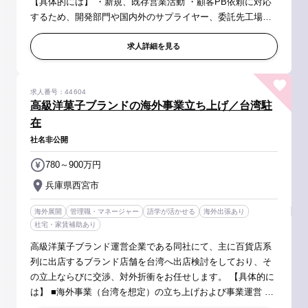
【具体的には】 ・新規、既存営業活動 ・顧客PB依頼に対応
するため、開発部門や国内外のサプライヤー、委託先工場と
の連携（年数回の出張） ・メンバーの指導、教育 ※プレイン
グマネージャーと...
求人詳細を見る
求人番号：44604
高級洋菓子ブランドの海外事業立ち上げ／台湾駐
在
社名非公開
780～900万円
兵庫県西宮市
海外展開
管理職・マネージャー
語学が活かせる
海外出張あり
社宅・家賃補助あり
高級洋菓子ブランド運営企業である同社にて、主に百貨店系
列に出店するブランド店舗を台湾へ出店検討をしており、そ
の立上ならびに交渉、対外折衝をお任せします。 【具体的に
は】 ■海外事業（台湾を想定）の立ち上げおよび事業運営 ■
日本本部との連携、及び、事業状況の報告 ■新規出店等の交