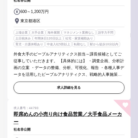
社名非公開
600～1,200万円
東京都港区
上場企業
大手企業
海外展開
マネジメント業務なし
語学力不問
土日祝休み
年間休日120日以上
社宅・家賃補助あり
育児・介護休暇あり
中途入社5割以上
転勤なし
駅から徒歩10分以内
外食大手のピープルアナリティクス担当～課長候補としてご
従事していただきます。 【具体的には】 ・調査企画、分析計
画の立案 ・データの整備、分析、可視化、報告 ・各種人事デ
ータを活用したピープルアナリティクス、戦略的人事施策の
提案 【募集背景】 今後世界展開を加速していくにあたり、効
果的な採用...
求人詳細を見る
求人番号：44793
即席めんの小売り向け食品営業／大手食品メーカ
ー
社名非公開