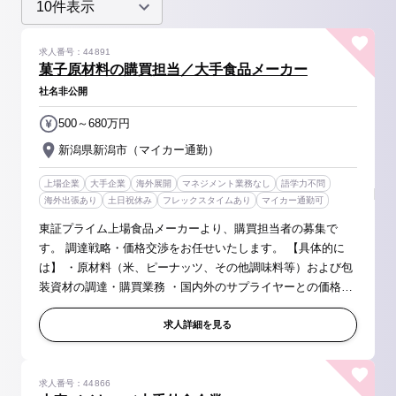
求人番号：44891
菓子原材料の購買担当／大手食品メーカー
社名非公開
500～680万円
新潟県新潟市（マイカー通勤）
上場企業
大手企業
海外展開
マネジメント業務なし
語学力不問
海外出張あり
土日祝休み
フレックスタイムあり
マイカー通勤可
東証プライム上場食品メーカーより、購買担当者の募集で
す。 調達戦略・価格交渉をお任せいたします。 【具体的に
は】 ・原材料（米、ピーナッツ、その他調味料等）および包
装資材の調達・購買業務 ・国内外のサプライヤーとの価格交
渉・契約締結・関係構築 ・市場動向調査やコスト構造分析を
踏まえた調達戦略の...
求人詳細を見る
求人番号：44866