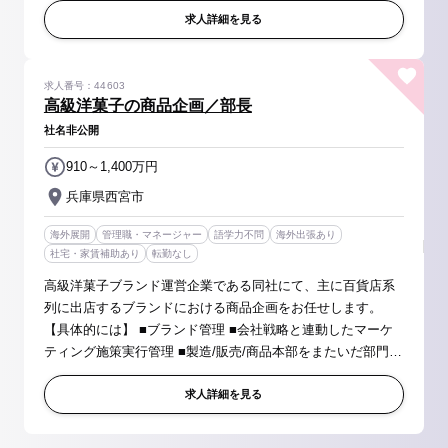
渉・対外折衝 ■予算...
求人詳細を見る
求人番号：44603
高級洋菓子の商品企画／部長
社名非公開
910～1,400万円
兵庫県西宮市
海外展開
管理職・マネージャー
語学力不問
海外出張あり
社宅・家賃補助あり
転勤なし
高級洋菓子ブランド運営企業である同社にて、主に百貨店系
列に出店するブランドにおける商品企画をお任せします。
【具体的には】 ■ブランド管理 ■会社戦略と連動したマーケ
ティング施策実行管理 ■製造/販売/商品本部をまたいだ部門横
断プロジェクト推進 ■外部協力企業様窓口、調整業務 ■商品
の企画、開発 ■各...
求人詳細を見る