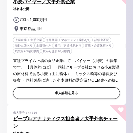
小麦バイヤー／大手外食企業
社名非公開
700～1,000万円
東京都品川区
上場企業
大手企業
海外展開
マネジメント業務なし
語学力不問
海外出張あり
土日祝休み
社宅・家賃補助あり
育児・介護休暇あり
残業月20時間以内
駅から徒歩10分以内
東証プライム上場の食品企業にて、バイヤー（小麦）の募集
です。 【具体的には】 ・同社グループ会社における小麦製品
の原材料である小麦（主に粉体）、ミックス粉等の購買及び
提案 ・同社製品に適した小麦原料の選定及びOEM先への提案
と納品管理 ・小麦原材料における品質管理及びお取引先様へ
の提案、折衝 ※出...
求人詳細を見る
求人番号：44816
ピープルアナリティクス担当者／大手外食チェー
ン