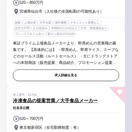
520～850万円
宮城県仙台市（入社後の全国転勤の可能性あり）
急募
上場企業
大手企業
海外展開
マネジメント業務なし
語学力不問
土日祝休み
年間休日120日以上
社宅・家賃補助あり
フレックスタイムあり
駅から徒歩10分以内
東証プライム上場食品メーカーより、即席めんの営業職の募
集です。 【具体的には】 ・即席めん、即席ライス、スープな
どのセールス活動（ルートセールス） ・主にドラッグストア
への本部商談（販売提案、商品紹介、プロモーション提案な
ど） ・小売店舗での商品展開商談や販売プロモーション活
動 など 単に自...
求人詳細を見る
求人番号：44764
冷凍食品の提案営業／大手食品メーカー
社名非公開
520～700万円
東京都新宿区（在宅勤務制度：有）