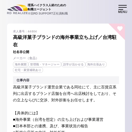
理系ハイクラス人材のための
転職エージェント
MENU
※旧RD SUPPORT正社員転職
求人番号：44604
高級洋菓子ブランドの海外事業立ち上げ／台湾駐
在
社名非公開
メーカー（食品）
海外展開
管理職・マネージャー
語学が活かせる
海外出張あり
社宅・家賃補助あり
仕事内容
高級洋菓子ブランド運営企業である同社にて、主に百貨店系
列に出店するブランド店舗を台湾へ出店検討をしており、そ
の立上ならびに交渉、対外折衝をお任せします。
【具体的には】
■海外事業（台湾を想定）の立ち上げおよび事業運営
■日本本部との連携、及び、事業状況の報告