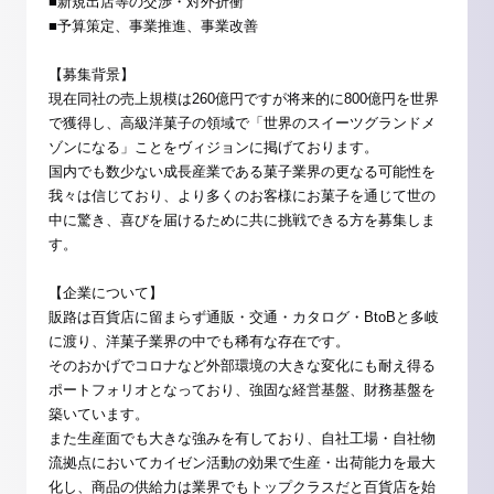
■新規出店等の交渉・対外折衝
■予算策定、事業推進、事業改善
【募集背景】
現在同社の売上規模は260億円ですが将来的に800億円を世界
で獲得し、高級洋菓子の領域で「世界のスイーツグランドメ
ゾンになる」ことをヴィジョンに掲げております。
国内でも数少ない成長産業である菓子業界の更なる可能性を
我々は信じており、より多くのお客様にお菓子を通じて世の
中に驚き、喜びを届けるために共に挑戦できる方を募集しま
す。
【企業について】
販路は百貨店に留まらず通販・交通・カタログ・BtoBと多岐
に渡り、洋菓子業界の中でも稀有な存在です。
そのおかげでコロナなど外部環境の大きな変化にも耐え得る
ポートフォリオとなっており、強固な経営基盤、財務基盤を
築いています。
また生産面でも大きな強みを有しており、自社工場・自社物
流拠点においてカイゼン活動の効果で生産・出荷能力を最大
化し、商品の供給力は業界でもトップクラスだと百貨店を始