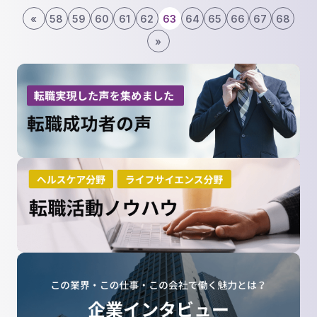
«
58
59
60
61
62
63
64
65
66
67
68
»