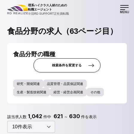
理系ハイクラス人材のための
転職エージェント
MENU
※旧RD SUPPORT正社員転職
食品分野の求人（63ページ目）
食品分野の職種
検索条件を変更する
研究・開発関連
品質管理・品質保証関連
生産・製造技術関連
経営・経営企画関連
その他
1,042
621
630
該当求人数
件中
～
件を表示