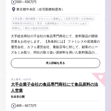
500～836万円
東京都中央区（在宅勤務制度有）
大手企業
海外展開
マネジメント業務なし
語学力不問
土日祝休み
年間休日120日以上
育児・介護休暇あり
フレックスタイムあり
転勤なし
駅から徒歩10分以内
大手総合商社の子会社の食品専門商社にて、飲料製品の開発
営業をお任せします。 【具体的には】 ファミレスや居酒屋の
運営会社、カフェ運営会社、量販店等に対して、顧客のニー
ズをくみ取り、同社の取り扱い原材料を用いた飲料製品の開
発を行い、その商品の販売までをお任せいたしいます。 ま
た、それに伴う商品管...
求人詳細を見る
求人番号：42670
大手企業子会社の食品専門商社にて食品原料の法
人営業
社名非公開
409～667万円