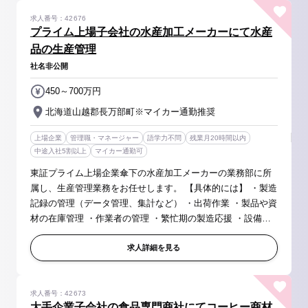
求人番号：42676
プライム上場子会社の水産加工メーカーにて水産
品の生産管理
社名非公開
450～700万円
北海道山越郡長万部町※マイカー通勤推奨
上場企業
管理職・マネージャー
語学力不問
残業月20時間以内
中途入社5割以上
マイカー通勤可
東証プライム上場企業傘下の水産加工メーカーの業務部に所
属し、生産管理業務をお任せします。 【具体的には】 ・製造
記録の管理（データ管理、集計など） ・出荷作業 ・製品や資
材の在庫管理 ・作業者の管理 ・繁忙期の製造応援 ・設備の
点検 ・その他付随業務 【取り扱い商材】 ほたて製品／いく
らしょ...
求人詳細を見る
求人番号：42673
大手企業子会社の食品専門商社にてコーヒー商材