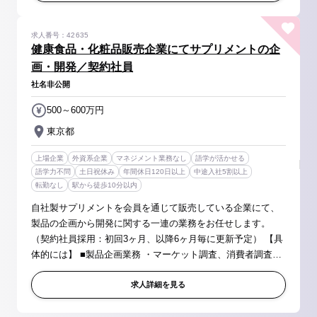
求人番号：42635
健康食品・化粧品販売企業にてサプリメントの企
画・開発／契約社員
社名非公開
500～600万円
東京都
上場企業
外資系企業
マネジメント業務なし
語学が活かせる
語学力不問
土日祝休み
年間休日120日以上
中途入社5割以上
転勤なし
駅から徒歩10分以内
自社製サプリメントを会員を通じて販売している企業にて、
製品の企画から開発に関する一連の業務をお任せします。
（契約社員採用：初回3ヶ月、以降6ヶ月毎に更新予定） 【具
体的には】 ■製品企画業務 ・マーケット調査、消費者調査、
自社の製品ポートフォリオの分析など ■製品開発業務 ・
OEM、自社工場との協働...
求人詳細を見る