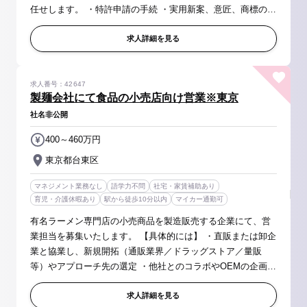
任せします。 ・特許申請の手続 ・実用新案、意匠、商標の調
査や確認および登録申請 ・弁護士や弁理士との折衝、調整 ・
社内からの問い...
求人詳細を見る
求人番号：42647
製麺会社にて食品の小売店向け営業※東京
社名非公開
400～460万円
東京都台東区
マネジメント業務なし
語学力不問
社宅・家賃補助あり
育児・介護休暇あり
駅から徒歩10分以内
マイカー通勤可
有名ラーメン専門店の小売商品を製造販売する企業にて、営
業担当を募集いたします。 【具体的には】 ・直販または卸企
業と協業し、新規開拓（通販業界／ドラッグストア／量販
等）やアプローチ先の選定 ・他社とのコラボやOEMの企画、
調整 ※既存:新規＝約7:3 【取扱い商材】 生そば、箱ラーメ
ン、地ビールなど
求人詳細を見る