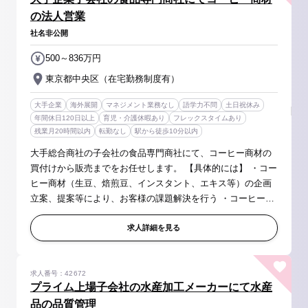
の法人営業
社名非公開
500～836万円
東京都中央区（在宅勤務制度有）
大手企業
海外展開
マネジメント業務なし
語学力不問
土日祝休み
年間休日120日以上
育児・介護休暇あり
フレックスタイムあり
残業月20時間以内
転勤なし
駅から徒歩10分以内
大手総合商社の子会社の食品専門商社にて、コーヒー商材の
買付けから販売までをお任せします。 【具体的には】 ・コー
ヒー商材（生豆、焙煎豆、インスタント、エキス等）の企画
立案、提案等により、お客様の課題解決を行う ・コーヒーの
買付けから販売を一貫して行う他、メーカー機能も有してい
るため、企画、提...
求人詳細を見る
求人番号：42672
プライム上場子会社の水産加工メーカーにて水産
品の品質管理