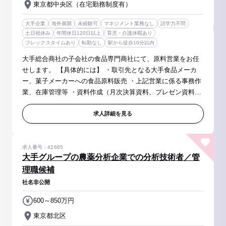
東京都中央区（在宅勤務制度有）
大手企業
海外展開
未経験可
マネジメント業務なし
語学力不問
土日祝休み
年間休日120日以上
育児・介護休暇あり
フレックスタイムあり
転勤なし
駅から徒歩10分以内
大手総合商社の子会社の食品専門商社にて、原料営業をお任
せします。 【具体的には】 ・取引先となる大手食品メーカ
ー、菓子メーカーへの食品原料販売 ・上記営業に係る事務作
業、在庫管理等 ・資料作成（月次決算資料、プレゼン資料、
商品相場資料作成 等） ※1ヵ月の出張回数…2～4回 ※業務
内容の比率的にはお...
求人詳細を見る
求人番号：42665
大手グループの農薬分析企業での分析技術者／管
理職候補
社名非公開
600～850万円
東京都北区