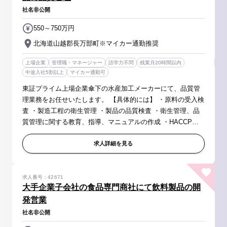
社名非公開
550～750万円
北海道山越郡長万部町※マイカー通勤推奨
上場企業
管理職・マネージャー
語学力不問
残業月20時間以内
中途入社5割以上
マイカー通勤可
東証プライム上場企業傘下の水産加工メーカーにて、品質管
理業務をお任せいたします。 【具体的には】 ・原料の受入検
査 ・製造工程の衛生管理 ・製品の品質検査 ・衛生管理、品
質管理に関する教育、指導、マニュアルの作成 ・HACCPや
取引先からの監査対応など ・その他、付随業務 【取り扱い商
材】 ほたて...
求人詳細を見る
求人番号：42671
大手企業子会社の食品専門商社にて飲料製品の開
発営業
社名非公開