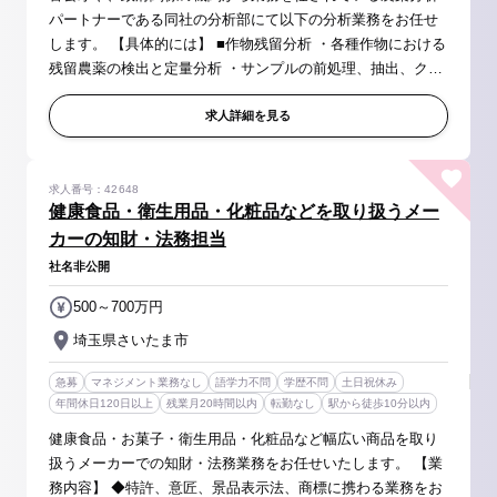
パートナーである同社の分析部にて以下の分析業務をお任せ
します。 【具体的には】 ■作物残留分析 ・各種作物における
残留農薬の検出と定量分析 ・サンプルの前処理、抽出、クリ
ーンアップ、分析結果の評価、および報告書の作成 ■農薬原
体の組成分析 ・...
求人詳細を見る
求人番号：42648
健康食品・衛生用品・化粧品などを取り扱うメー
カーの知財・法務担当
社名非公開
500～700万円
埼玉県さいたま市
急募
マネジメント業務なし
語学力不問
学歴不問
土日祝休み
年間休日120日以上
残業月20時間以内
転勤なし
駅から徒歩10分以内
健康食品・お菓子・衛生用品・化粧品など幅広い商品を取り
扱うメーカーでの知財・法務業務をお任せいたします。 【業
務内容】 ◆特許、意匠、景品表示法、商標に携わる業務をお