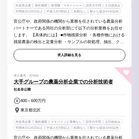
外資系企業
海外展開
管理職・マネージャー
語学力不問
土日祝休み
年間休日120日以上
中途入社5割以上
転勤なし
駅から徒歩10分以内
官公庁や、政府関係の機関から業務を任されている農薬分析
パートナーである同社の分析部にて以下の分析業務をお任せ
します。 【具体的には】 ■作物残留分析 ・各種作物における
残留農薬の検出と定量分析 ・サンプルの前処理、抽出、クリ
ーンアップ、分析結果の評価、および報告書の作成 ■農薬原
体の組成分析 ・...
求人詳細を見る
求人番号：42664
大手グループの農薬分析企業での分析技術者
社名非公開
400～600万円
東京都北区
外資系企業
海外展開
マネジメント業務なし
語学力不問
土日祝休み
年間休日120日以上
中途入社5割以上
転勤なし
駅から徒歩10分以内
官公庁や、政府関係の機関から業務を任されている農薬分析