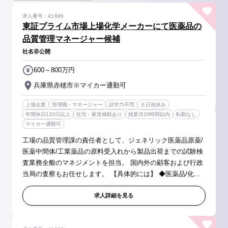
求人番号：41886
東証プライム市場上場化学メーカーにて医薬品の
品質管理マネージャー候補
社名非公開
600～800万円
兵庫県赤穂市※マイカー通勤可
上場企業
管理職・マネージャー
語学力不問
土日祝休み
年間休日120日以上
社宅・家賃補助あり
残業月20時間以内
転勤なし
マイカー通勤可
工場の品質管理課の責任者として、ジェネリック医薬品原薬/
医薬中間体/工業薬品の原料受入れから製品出荷までの試験検
査業務全般のマネジメントを担当。 国内外の顧客および行政
当局の査察もお任せします。 【具体的には】 ◆医薬品/化成
品の原料から製造に関する分析業務、分析方法の開発、 微
量不純物の構造解...
求人詳細を見る