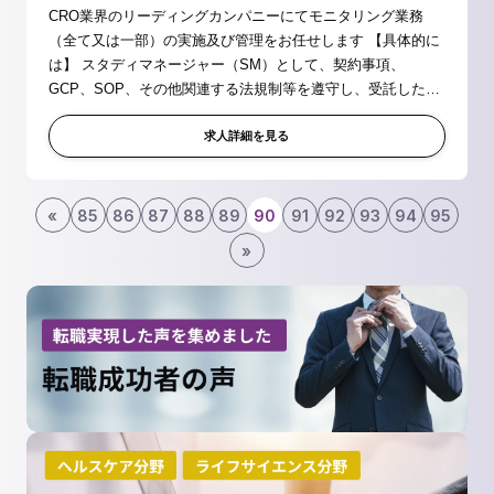
CRO業界のリーディングカンパニーにてモニタリング業務
（全て又は一部）の実施及び管理をお任せします 【具体的に
は】 スタディマネージャー（SM）として、契約事項、
GCP、SOP、その他関連する法規制等を遵守し、受託したプ
ロジェクトにおけるモニタリング業務全般の実施、またその
業務全般の管理を行う責務を担って...
求人詳細を見る
«
85
86
87
88
89
90
91
92
93
94
95
»