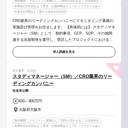
海外展開
マネジメント業務なし
語学が活かせる
土日祝休み
年間休日120日以上
育児・介護休暇あり
フレックスタイムあり
中途入社5割以上
駅から徒歩10分以内
CRO業界のリーディングカンパニーにてモニタリング業務の
実施及び管理をお任せします。 【具体的には】 スタディマネ
ージャー（SM）として、契約事項、GCP、SOP、その他関
連する法規制等を遵守し、受託したプロジェクトにおけるモ
ニタリング業務全般の実施、またその業務全般の管理を行う
責務を担っていただきます。...
求人詳細を見る
求人番号：41809
スタディマネージャー（SM）／CRO業界のリー
ディングカンパニー
社名非公開
600～900万円
大阪府大阪市
海外展開
マネジメント業務なし
語学が活かせる
土日祝休み
年間休日120日以上
育児・介護休暇あり
フレックスタイムあり