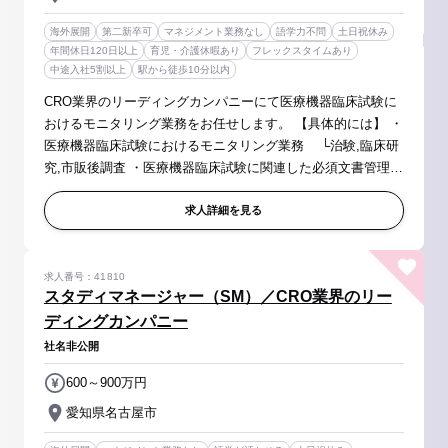
海外展開
第二新卒可
マネジメント業務なし
語学力不問
土日祝休み
年間休日120日以上
育児・介護休暇あり
フレックスタイムあり
中途入社5割以上
駅から徒歩10分以内
CRO業界のリーディングカンパニーにて医療機器臨床試験に
おけるモニタリング業務をお任せします。 【具体的には】 ・
医療機器臨床試験におけるモニタリング業務 └治験,臨床研
究,市販後調査 ・医療機器臨床試験に関連した必須文書管理
(Document Control)業務等 ・医療機器臨床試験に関連したメ
ディカルライティ...
求人詳細を見る
求人番号：41810
スタディマネージャー（SM）／CRO業界のリー
ディングカンパニー
社名非公開
600～900万円
愛知県名古屋市