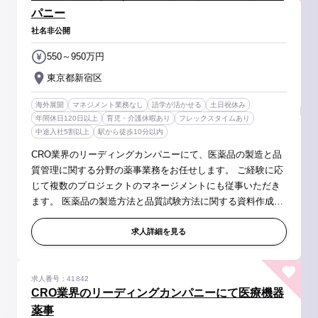
パニー
社名非公開
550～950万円
東京都新宿区
海外展開
マネジメント業務なし
語学が活かせる
土日祝休み
年間休日120日以上
育児・介護休暇あり
フレックスタイムあり
中途入社5割以上
駅から徒歩10分以内
CRO業界のリーディングカンパニーにて、医薬品の製造と品
質管理に関する分野の薬事業務をお任せします。 ご経験に応
じて複数のプロジェクトのマネージメントにも従事いただき
ます。 医薬品の製造方法と品質試験方法に関する資料作成の
経験を豊富に得ることが出来ます。 【具体的には】 ・マスタ
ーファイル（MF）の...
求人詳細を見る
求人番号：41842
CRO業界のリーディングカンパニーにて医療機器
薬事