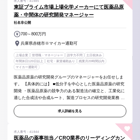
求人番号：41885
東証プライム市場上場化学メーカーにて医薬品原
薬・中間体の研究開発マネージャー
社名非公開
700～800万円
兵庫県赤穂市※マイカー通勤可
上場企業
管理職・マネージャー
語学力不問
土日祝休み
年間休日120日以上
社宅・家賃補助あり
残業月20時間以内
マイカー通勤可
医薬品原薬の研究開発グループのマネージャーをお任せしま
す。 【具体的には】 ■低分子を中心とした医薬品原薬の研究
開発 ・医薬品原薬の競争力のある製造法の確立と、工業化に
適した合成法や合成ルート、製造プロセスの研究開発業務 ・
原料、中間体、製品のHPLC、GC等の分析機器を使った分析
法の研究開発業務 ■...
求人詳細を見る
求人番号：41844
医薬品の薬事担当／CRO業界のリーディングカン