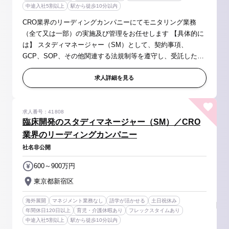
中途入社5割以上
駅から徒歩10分以内
CRO業界のリーディングカンパニーにてモニタリング業務
（全て又は一部）の実施及び管理をお任せします 【具体的に
は】 スタディマネージャー（SM）として、契約事項、
GCP、SOP、その他関連する法規制等を遵守し、受託したプ
ロジェクトにおけるモニタリング業務全般の実施、またその
業務全般の管理を行う責務を担って...
求人詳細を見る
求人番号：41808
臨床開発のスタディマネージャー（SM）／CRO
業界のリーディングカンパニー
社名非公開
600～900万円
東京都新宿区
海外展開
マネジメント業務なし
語学が活かせる
土日祝休み
年間休日120日以上
育児・介護休暇あり
フレックスタイムあり
中途入社5割以上
駅から徒歩10分以内