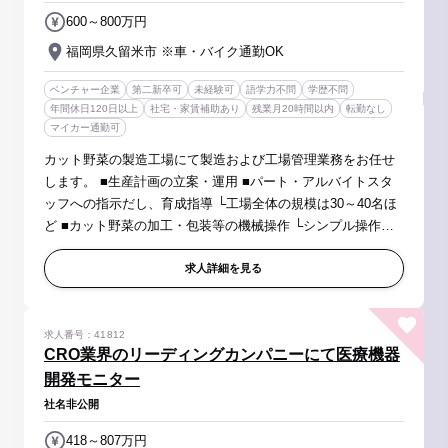
600～800万円
福岡県久留米市 ※車・バイク通勤OK
ベンチャー企業
第二新卒可
未経験可
語学力不問
学歴不問
年間休日120日以上
社宅・家賃補助あり
残業月20時間以内
転勤なし
マイカー通勤可
カット野菜の製造工場にて製造および工場管理業務をお任せ
します。 ■生産計画の立案・運用 ■パート・アルバイトスタ
ッフへの指示だし、育成指導 └工場全体の規模は30～40名ほ
ど ■カット野菜の加工・包装等の機械操作 └シンプル操作な
ので手順通りに操作すればOKです！ ■商品の仕分け・出荷業
務 ■資材在庫管理 ...
求人詳細を見る
求人番号：41812
CRO業界のリーディングカンパニーにて医療機器
開発モニター
社名非公開
418～807万円