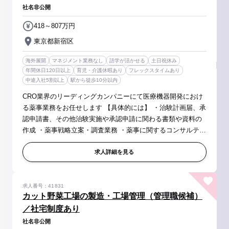
社名非公開
418～807万円
東京都新宿区
海外展開
マネジメント業務なし
語学が活かせる
土日祝休み
年間休日120日以上
育児・介護休暇あり
フレックスタイムあり
中途入社5割以上
駅から徒歩10分以内
CRO業界のリーディングカンパニーにて医療機器開発におけ
る薬事業務をお任せします 【具体的には】 ・治験計画届、承
認申請書、その他治験実施や承認申請に関わる書類や資料の
作成 ・薬事戦略立案・調査業務 ・薬事に関するコンサルティ
ング業務 など 【会社について】 ■創業以来、右肩上がりで
成長を続けて...
求人詳細を見る
求人番号：41831
カット野菜工場の製造・工場管理（管理職候補）
／社宅制度あり
社名非公開