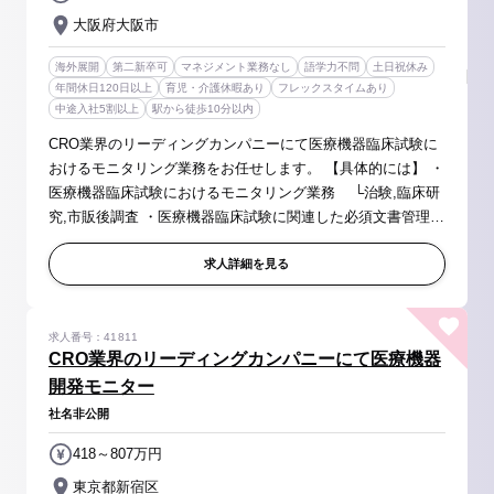
大阪府大阪市
海外展開
第二新卒可
マネジメント業務なし
語学力不問
土日祝休み
年間休日120日以上
育児・介護休暇あり
フレックスタイムあり
中途入社5割以上
駅から徒歩10分以内
CRO業界のリーディングカンパニーにて医療機器臨床試験に
おけるモニタリング業務をお任せします。 【具体的には】 ・
医療機器臨床試験におけるモニタリング業務 └治験,臨床研
究,市販後調査 ・医療機器臨床試験に関連した必須文書管理
(Document Control)業務等 ・医療機器臨床試験に関連したメ
ディカルライティ...
求人詳細を見る
求人番号：41811
CRO業界のリーディングカンパニーにて医療機器
開発モニター
社名非公開
418～807万円
東京都新宿区