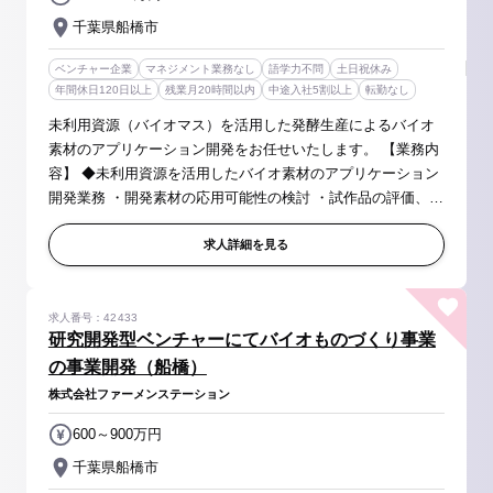
千葉県船橋市
ベンチャー企業
マネジメント業務なし
語学力不問
土日祝休み
年間休日120日以上
残業月20時間以内
中途入社5割以上
転勤なし
未利用資源（バイオマス）を活用した発酵生産によるバイオ
素材のアプリケーション開発をお任せいたします。 【業務内
容】 ◆未利用資源を活用したバイオ素材のアプリケーション
開発業務 ・開発素材の応用可能性の検討 ・試作品の評価、検
証、データ取得 ・顧客向け提案資料の作成、技術営業同行 ・
採用・導入に向...
求人詳細を見る
求人番号：42433
研究開発型ベンチャーにてバイオものづくり事業
の事業開発（船橋）
株式会社ファーメンステーション
600～900万円
千葉県船橋市