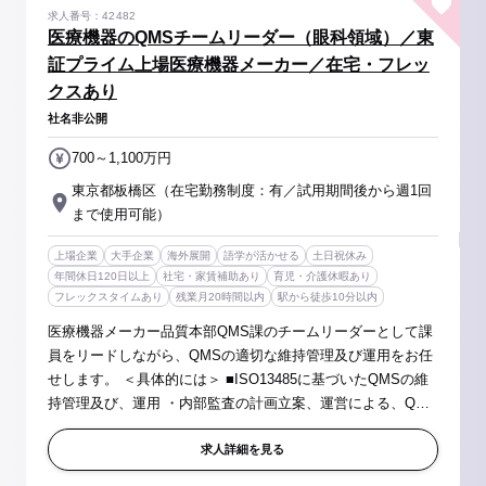
求人番号：42482
医療機器のQMSチームリーダー（眼科領域）／東
証プライム上場医療機器メーカー／在宅・フレッ
クスあり
社名非公開
700～1,100万円
東京都板橋区（在宅勤務制度：有／試用期間後から週1回
まで使用可能）
上場企業
大手企業
海外展開
語学が活かせる
土日祝休み
年間休日120日以上
社宅・家賃補助あり
育児・介護休暇あり
フレックスタイムあり
残業月20時間以内
駅から徒歩10分以内
医療機器メーカー品質本部QMS課のチームリーダーとして課
員をリードしながら、QMSの適切な維持管理及び運用をお任
せします。 ＜具体的には＞ ■ISO13485に基づいたQMSの維
持管理及び、運用 ・内部監査の計画立案、運営による、QMS
の適合性維持、有効性の向上 ・文書管理、マネジメントレビ
ュ、教育訓練、是正予防処...
求人詳細を見る