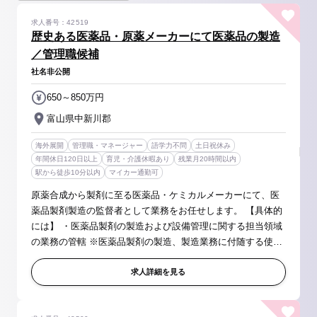
求人番号：42519
歴史ある医薬品・原薬メーカーにて医薬品の製造
／管理職候補
社名非公開
650～850万円
富山県中新川郡
海外展開
管理職・マネージャー
語学力不問
土日祝休み
年間休日120日以上
育児・介護休暇あり
残業月20時間以内
駅から徒歩10分以内
マイカー通勤可
原薬合成から製剤に至る医薬品・ケミカルメーカーにて、医
薬品製剤製造の監督者として業務をお任せします。 【具体的
には】 ・医薬品製剤の製造および設備管理に関する担当領域
の業務の管轄 ※医薬品製剤の製造、製造業務に付随する使用
機器の洗浄、各種点検等（原薬の秤量⇒造粒⇒打錠⇒FC⇒検
査⇒包装までを一貫製造す...
求人詳細を見る