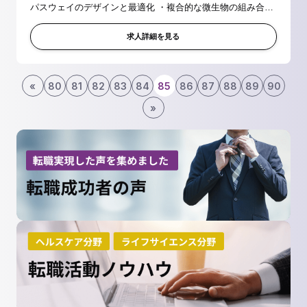
パスウェイのデザインと最適化 ・複合的な微生物の組み合わ
せによるプロセス設計 ・培養工学的な知見を活用した微生物
培養制御技術の...
求人詳細を見る
«
80
81
82
83
84
85
86
87
88
89
90
»