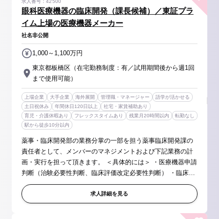
求人番号：42500
眼科医療機器の臨床開発（課長候補）／東証プラ
イム上場の医療機器メーカー
社名非公開
1,000～1,100万円
東京都板橋区（在宅勤務制度：有／試用期間後から週1回
まで使用可能）
上場企業
大手企業
海外展開
管理職・マネージャー
語学が活かせる
土日祝休み
年間休日120日以上
社宅・家賃補助あり
育児・介護休暇あり
フレックスタイムあり
残業月20時間以内
転勤なし
駅から徒歩10分以内
薬事・臨床開発部の業務分掌の一部を担う薬事臨床開発課の
責任者として、メンバーのマネジメントおよび下記業務の計
画・実行を担って頂きます。 ＜具体的には＞ ・医療機器申請
判断（治験必要性判断、臨床評価改定必要性判断） ・臨床試
験の計画および実行、レポート作成、照会対応 ・臨床評価の
レビュー ・上記...
求人詳細を見る