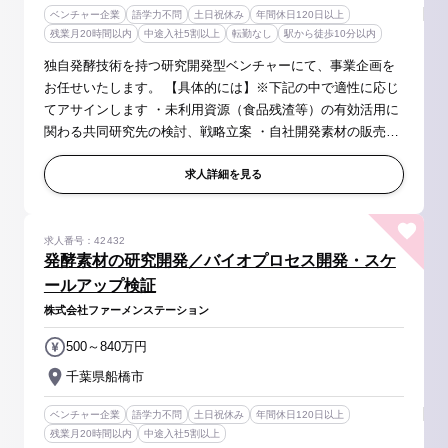
ベンチャー企業
語学力不問
土日祝休み
年間休日120日以上
残業月20時間以内
中途入社5割以上
転勤なし
駅から徒歩10分以内
独自発酵技術を持つ研究開発型ベンチャーにて、事業企画を
お任せいたします。 【具体的には】※下記の中で適性に応じ
てアサインします ・未利用資源（食品残渣等）の有効活用に
関わる共同研究先の検討、戦略立案 ・自社開発素材の販売先
やターゲット企業の検討、戦略立案 ・共同研究や事業共創
先、素材販売に関わる...
求人詳細を見る
求人番号：42432
発酵素材の研究開発／バイオプロセス開発・スケ
ールアップ検証
株式会社ファーメンステーション
500～840万円
千葉県船橋市
ベンチャー企業
語学力不問
土日祝休み
年間休日120日以上
残業月20時間以内
中途入社5割以上