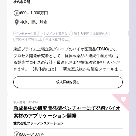
社名非公開
600～1,000万円
神奈川県川崎市
ベンチャー企業
マネジメント業務なし
語学力不問
土日祝休み
年間休日120日以上
中途入社5割以上
東証プライム上場企業グループのバイオ医薬品CDMOにて、
プロセス開発研究者として、抗体医薬品の連続生産方式によ
る製造プロセスの設計・最適化および技術移管を担当いただ
きます。 【具体的には】 ・研究室規模から製造スケールまで
のプロセス設計と検証 ・GMP環境でのプロセス実証 ・治験
薬製造および商業生産へ...
求人詳細を見る
求人番号：42434
急成長中の研究開発型ベンチャーにて発酵バイオ
素材のアプリケーション開発
株式会社ファーメンステーション
500～840万円