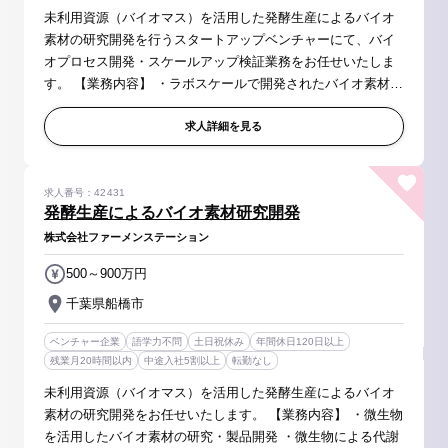
未利用資源（バイオマス）を活用した発酵生産によるバイオ
素材の研究開発を行うスタートアップベンチャーにて、バイ
オプロセス開発・スケールアップ検証業務をお任せいたしま
す。 【業務内容】 ・ラボスケールで開発されたバイオ素材の
スケールアップ検証 ・各種培養条件の検討 ・工場での生産性
向上・コスト削減...
求人詳細を見る
求人番号：42431
発酵生産によるバイオ素材研究開発
株式会社ファーメンステーション
500～900万円
千葉県船橋市
ベンチャー企業
語学力不問
土日祝休み
年間休日120日以上
残業月20時間以内
中途入社5割以上
転勤なし
未利用資源（バイオマス）を活用した発酵生産によるバイオ
素材の研究開発をお任せいたします。 【業務内容】 ・微生物
を活用したバイオ素材の研究・製品開発 ・微生物による代謝