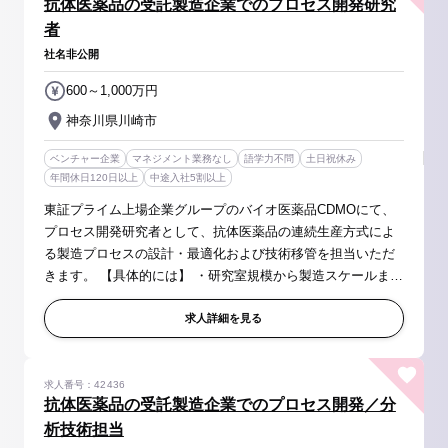
抗体医薬品の受託製造企業でのプロセス開発研究
者
社名非公開
600～1,000万円
神奈川県川崎市
ベンチャー企業
マネジメント業務なし
語学力不問
土日祝休み
年間休日120日以上
中途入社5割以上
東証プライム上場企業グループのバイオ医薬品CDMOにて、
プロセス開発研究者として、抗体医薬品の連続生産方式によ
る製造プロセスの設計・最適化および技術移管を担当いただ
きます。 【具体的には】 ・研究室規模から製造スケールまで
のプロセス設計と検証 ・GMP環境でのプロセス実証 ・治験
薬製造および商業生産へ...
求人詳細を見る
求人番号：42436
抗体医薬品の受託製造企業でのプロセス開発／分
析技術担当