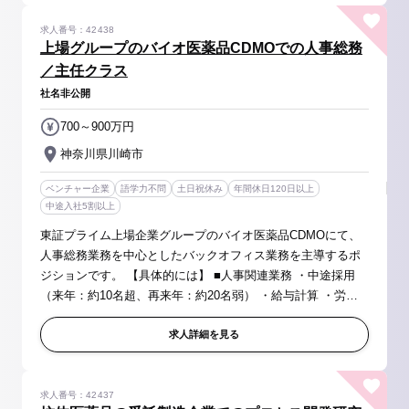
求人番号：42438
上場グループのバイオ医薬品CDMOでの人事総務
／主任クラス
社名非公開
700～900万円
神奈川県川崎市
ベンチャー企業
語学力不問
土日祝休み
年間休日120日以上
中途入社5割以上
東証プライム上場企業グループのバイオ医薬品CDMOにて、
人事総務業務を中心としたバックオフィス業務を主導するポ
ジションです。 【具体的には】 ■人事関連業務 ・中途採用
（来年：約10名超、再来年：約20名弱） ・給与計算 ・労務
管理 ・人事制度設計 ■総務関連業務＞ ・社内規定作成 ・オ
フィス回り、固...
求人詳細を見る
求人番号：42437