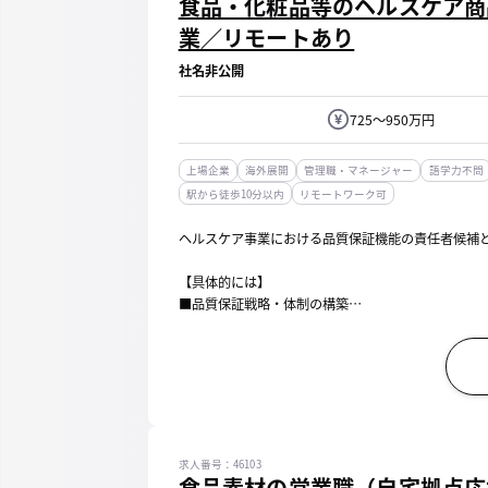
食品・化粧品等のヘルスケア商
業／リモートあり
社名非公開
725～950万円
上場企業
海外展開
管理職・マネージャー
語学力不問
駅から徒歩10分以内
リモートワーク可
ヘルスケア事業における品質保証機能の責任者候補
【具体的には】
■品質保証戦略・体制の構築
・食品・化粧品両領域を横断した品質保証戦略の立
・品質基準、業務プロセス、社内ルールの設計・再
・商品ポートフォリオ拡大・新...
求人番号：46103
食品素材の営業職（自宅拠点応