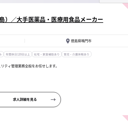
島）／大手医薬品・医療用食品メーカー
徳島県鳴門市
み
年間休日120日以上
社宅・家賃補助あり
育児・介護休暇あり
ュリティ管理業務全般をお任せします。
のセキュリティ診断相談窓口、各種監視ツールを使ったPDCA、社内教育他）
求人詳細を見る