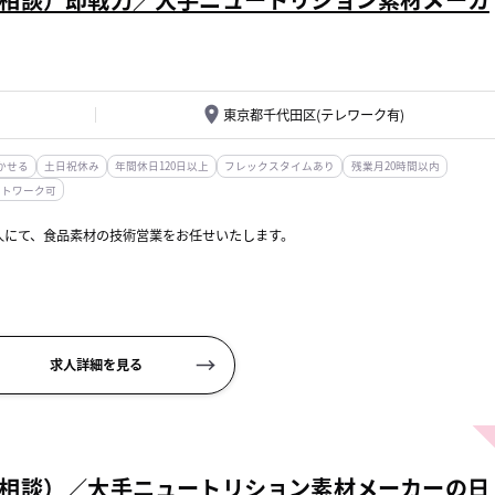
東京都千代田区(テレワーク有)
かせる
土日祝休み
年間休日120日以上
フレックスタイムあり
残業月20時間以内
ートワーク可
人にて、食品素材の技術営業をお任せいたします。
（年2回程度）
、問合せ対応
求人詳細を見る
相談）／大手ニュートリション素材メーカーの日