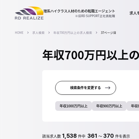
理系ハイクラス人材のための
転職エージェント
求人
※旧RD SUPPORT正社員転職
HOME
求人検索
年収700万円以上の求人検索
37ページ目
年収700万円以上
検索条件を変更する
年収1000万円以上
年収900万円以上
年収
1,538
361
370
該当求人数
件中
～
件を表示