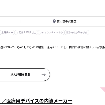
東京都千代田区
土日祝休み
年間休日120日以上
フレックスタイムあり
駅から徒歩10分以内
機器において、QAとしてQMSの構築・運用をリードし、国内外規制に耐えうる品質
最適化
求人詳細を見る
）／医療用デバイスの内資メーカー