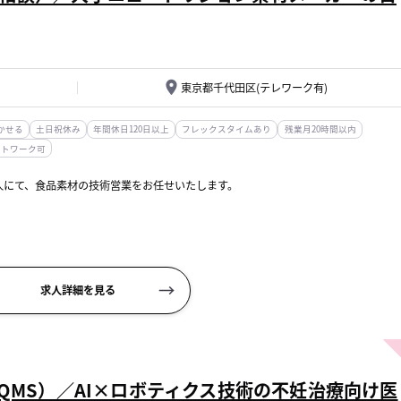
東京都千代田区(テレワーク有)
かせる
土日祝休み
年間休日120日以上
フレックスタイムあり
残業月20時間以内
ートワーク可
人にて、食品素材の技術営業をお任せいたします。
（年2回程度）
、問合せ対応
求人詳細を見る
QMS）／AI×ロボティクス技術の不妊治療向け医