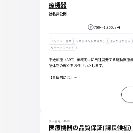
療機器
社名非公開
700～1,300万円
ベンチャー企業
マネジメント業務なし
語学が活かせる
リモートワーク可
不妊治療（ART）領域向けに自社開発する能動医療
証体制の確立をお任せいたします。
【具体的には】
◆QMS（ISO 13485）構築・運用
・ISO 13485に準拠したQMSの再構築、維持管理、
・各種手順書・記録類の整備、運用定着の推進
...
求人番号：46100
医療機器の品質保証(課長候補