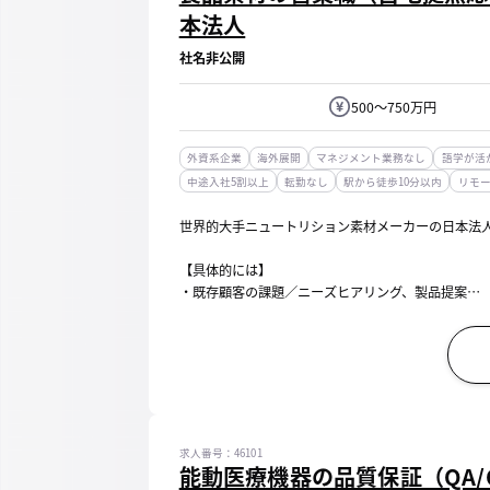
本法人
社名非公開
500～750万円
外資系企業
海外展開
マネジメント業務なし
語学が活
中途入社5割以上
転勤なし
駅から徒歩10分以内
リモ
世界的大手ニュートリション素材メーカーの日本法
【具体的には】
・既存顧客の課題／ニーズヒアリング、製品提案
・展示会出展等を起点とした新規顧客へのアプローチ
・グローバルチームと連携した技術提案、資料入手
・機能性表示食品...
求人番号：46101
能動医療機器の品質保証（QA/