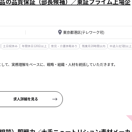
品の品質保証（部長候補）／東証プライム上場企
東京都港区(テレワーク可)
土日祝休み
年間休日120日以上
育児・介護休暇あり
残業月20時間以内
中途入社5割以上
として、実務理解をベースに、戦略・組織・人材を統括していただきます。
案・実行
構築
求人詳細を見る
相談）即戦力／大手ニュートリション素材メーカ