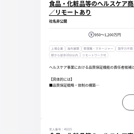
食品・化粧品等のヘルスケア商
／リモートあり
社名非公開
950～1,200万円
上場企業
海外展開
管理職・マネージャー
語学力不問
駅から徒歩10分以内
リモートワーク可
ヘルスケア事業における品質保証機能の責任者候補
【具体的には】
■品質保証戦略・体制の構築
・食品・化粧品両領域を横断した品質保証戦略の立
・品質基準、業務プロセス、社内ルールの設計・再
・商品ポートフォリオ拡大・新...
求人番号：46105