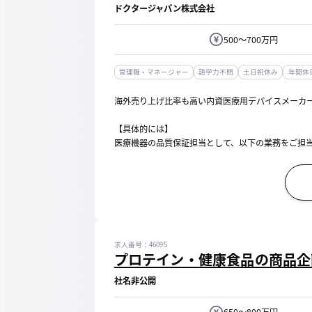
ドクタージャパン株式会社
500～700万円
管理職・マネージャー
語学力不問
土日祝休み
年間休日
海外売り上げ比率も高い内資医療用デバイスメーカ
【具体的には】
医療機器の品質保証担当として、以下の業務をご担
■不具合発生時の原因分析および是正・予防処置の
■顧客からの品質に関する問い合わせ・クレーム対
...
求人番号：46095
プロテイン・健康食品の商品企
社名非公開