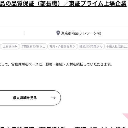
品の品質保証（部長職）／東証プライム上場企業
東京都港区(テレワーク可)
土日祝休み
年間休日120日以上
育児・介護休暇あり
残業月20時間以内
中途入社5割以上
として、実務理解をベースに、戦略・組織・人材を統括していただきます。
案・実行
構築
求人詳細を見る