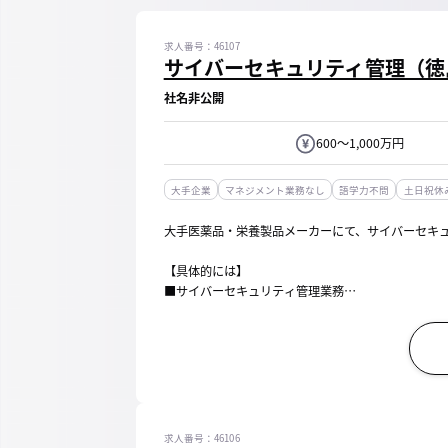
求人番号：46107
サイバーセキュリティ管理（徳
社名非公開
600～1,000万円
大手企業
マネジメント業務なし
語学力不問
土日祝休
大手医薬品・栄養製品メーカーにて、サイバーセキ
【具体的には】
■サイバーセキュリティ管理業務
（セキュリティインシデント発生時の対応、各部から
【所属部門】ICTソリューション部
求人番号：46106