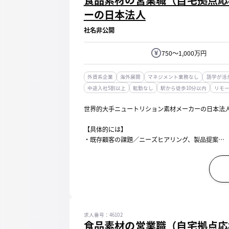
ーの日本法人
社名非公開
750～1,000万円
外資系企業
海外展開
マネジメント業務なし
語学が活
中途入社5割以上
転勤なし
駅から徒歩10分以内
リモ
世界的大手ニュートリション素材メーカーの日本法
【具体的には】
・既存顧客の課題／ニーズヒアリング、製品提案
・展示会出展等を起点とした新規顧客へのアプローチ
・グローバルチームと連携した技術提案、資料入手
・機能性表示食品...
求人番号：46102
食品素材の営業職（自宅拠点応