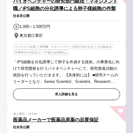
バイオベンチャーの研究部門統括・マネジメント
職／iPS細胞の分化誘導による卵子様細胞の作製
社名非公開
1,000～1,500万円
東京都江東区
ベンチャー企業
管理職・マネージャー
語学が活かせる
土日祝休み
年間休日120日以上
中途入社5割以上
「iPS細胞を分化誘導して卵子を作成する技術」の事業化に向
けて研究開発を行うバイオベンチャーにて、研究推進活動の
統括を行っていただきます。 【具体的には】 ■研究チームの
リーダーとなり、Senior Scientist、Scientist、Research
Associateとともに研究を進め、その統括を行なって頂きま
す。 ■CSOとのディスカ...
求人詳細を見る
求人番号：37578
医薬品メーカーで医薬品原薬の品質保証
社名非公開