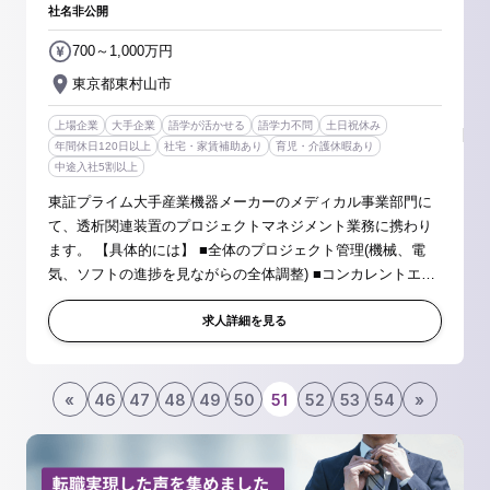
社名非公開
700～1,000万円
東京都東村山市
上場企業
大手企業
語学が活かせる
語学力不問
土日祝休み
年間休日120日以上
社宅・家賃補助あり
育児・介護休暇あり
中途入社5割以上
東証プライム大手産業機器メーカーのメディカル事業部門に
て、透析関連装置のプロジェクトマネジメント業務に携わり
ます。 【具体的には】 ■全体のプロジェクト管理(機械、電
気、ソフトの進捗を見ながらの全体調整) ■コンカレントエン
ジニアリングを採用しており、製造、サービス部門との連携
■マーケティング主導...
求人詳細を見る
«
46
47
48
49
50
51
52
53
54
»