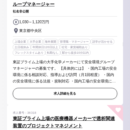
ループマネージャー
社名非公開
1,030～1,120万円
東京都中央区
上場企業
大手企業
海外展開
管理職・マネージャー
語学が活かせる
土日祝休み
年間休日120日以上
社宅・家賃補助あり
フレックスタイムあり
転勤なし
駅から徒歩10分以内
東証プライム上場の大手化学メーカーにて安全環境グループ
マネージャーの募集です。 【具体的には】 ・国内工場の安全
環境に係る相談対応、指導および訪問（月1回程度） ・国内
の安全環境に係る法規・規制対応 ・国内工場の安全環境に係
る監査（月1回程度） ・DICグループ全体（国内および海外）
の安全環境に係る...
求人詳細を見る
求人番号：36318
東証プライム上場の医療機器メーカーで透析関連
装置のプロジェクトマネジメント