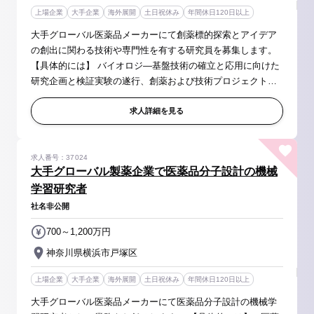
上場企業
大手企業
海外展開
土日祝休み
年間休日120日以上
大手グローバル医薬品メーカーにて創薬標的探索とアイデア
の創出に関わる技術や専門性を有する研究員を募集します。
【具体的には】 バイオロジ―基盤技術の確立と応用に向けた
研究企画と検証実験の遂行、創薬および技術プロジェクトの
立案と推進において、以下の研究を推進する。 ■細胞株や初
代培養細胞、iPSC、オ...
求人詳細を見る
求人番号：37024
大手グローバル製薬企業で医薬品分子設計の機械
学習研究者
社名非公開
700～1,200万円
神奈川県横浜市戸塚区
上場企業
大手企業
海外展開
土日祝休み
年間休日120日以上
大手グローバル医薬品メーカーにて医薬品分子設計の機械学