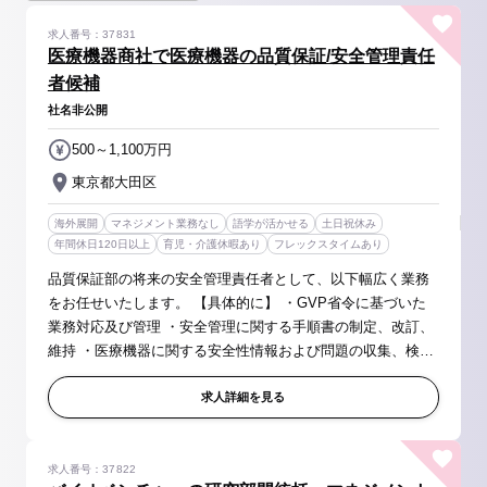
求人番号：37831
医療機器商社で医療機器の品質保証/安全管理責任
者候補
社名非公開
500～1,100万円
東京都大田区
海外展開
マネジメント業務なし
語学が活かせる
土日祝休み
年間休日120日以上
育児・介護休暇あり
フレックスタイムあり
品質保証部の将来の安全管理責任者として、以下幅広く業務
をお任せいたします。 【具体的に】 ・GVP省令に基づいた
業務対応及び管理 ・安全管理に関する手順書の制定、改訂、
維持 ・医療機器に関する安全性情報および問題の収集、検
討、評価 ・安全措置の立案と実施、不具合報告 ・製造販売後
安全管製品に関する...
求人詳細を見る
求人番号：37822