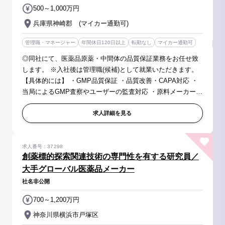
500～1,000万円
兵庫県神崎郡 (マイカー通勤可)
管理職・マネージャー
年間休日120日以上
転勤なし
マイカー通勤可
◎同社にて、医薬品原薬・中間体の品質保証業務をお任せ致
します。 ※入社後は管理職(候補)として就業いただきます。
【具体的には】 ・GMP品質保証 ・品質改善・CAPA対応 ・
当局によるGMP査察やユーザーの監査対応 ・原料メーカーへ
の監査（海外・国内） ・開発品目の薬事申請（対応）業務
等 【募集背景】 ...
求人詳細を見る
求人番号：37298
創薬標的探索関連技術の専門性を有する研究員／
大手グローバル医薬品メーカー
社名非公開
700～1,200万円
神奈川県横浜市戸塚区