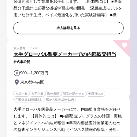
習研究者として業務をお任せします。 【具体的には】 ■医薬
品分子設計に必要な機械学習技術の開発 （深層生成モデルを
用いた分子生成、ベイズ最適化を用いた実験計画等） ■機械
学習技術を用いた創薬プロジェクトの推進 【会社について】
■外資系グロー...
求人詳細を見る
求人番号：36976
大手グローバル製薬メーカーでの内部監査担当
社名非公開
900～1,200万円
東京都中央区
上場企業
大手企業
海外展開
語学が活かせる
土日祝休み
年間休日120日以上
駅から徒歩10分以内
大手グローバル医薬品メーカーにて、内部監査業務をお任せ
します。 【具体的には】 ■内部監査プログラムの計画・実施
とマネジメントへの結果報告 ■年間内部監査計画策定のため
の監査インテリジェンス活動（ビジネス情報の収集・分析、
リスク評価等）と内部監査テーマ候補の特定 ■マネジメント