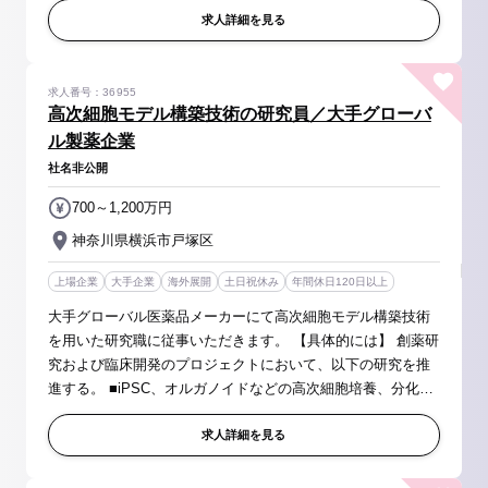
へのコンサルテーショ...
求人詳細を見る
求人番号：36955
高次細胞モデル構築技術の研究員／大手グローバ
ル製薬企業
社名非公開
700～1,200万円
神奈川県横浜市戸塚区
上場企業
大手企業
海外展開
土日祝休み
年間休日120日以上
大手グローバル医薬品メーカーにて高次細胞モデル構築技術
を用いた研究職に従事いただきます。 【具体的には】 創薬研
究および臨床開発のプロジェクトにおいて、以下の研究を推
進する。 ■iPSC、オルガノイドなどの高次細胞培養、分化技
術の開発 ■ヒト組織・疾患を模したアッセイ系（in vitro 組
織・疾患モデル）の...
求人詳細を見る