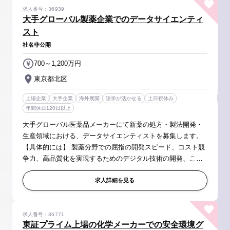
求人番号：36939
大手グローバル製薬企業でのデータサイエンティ
スト
社名非公開
700～1,200万円
東京都北区
上場企業
大手企業
海外展開
語学が活かせる
土日祝休み
年間休日120日以上
大手グローバル医薬品メーカーにて新薬の処方・製法開発・
生産領域における、データサイエンティストを募集します。
【具体的には】 製薬分野での屈指の開発スピード、コスト競
争力、高品質化を実現するためのデジタル技術の開発、これ
を応用した課題解決を主導します。 ■データサイエンス（数
理統計・機械学習等）...
求人詳細を見る
求人番号：36771
東証プライム上場の化学メーカーでの安全環境グ