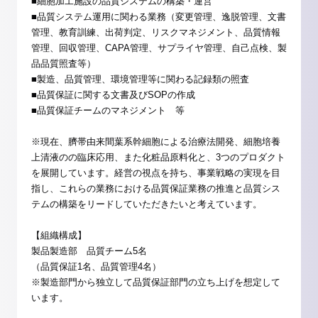
■細胞加工施設の品質システムの構築・運営
■品質システム運用に関わる業務（変更管理、逸脱管理、文書
管理、教育訓練、出荷判定、リスクマネジメント、品質情報
管理、回収管理、CAPA管理、サプライヤ管理、自己点検、製
品品質照査等）
■製造、品質管理、環境管理等に関わる記録類の照査
■品質保証に関する文書及びSOPの作成
■品質保証チームのマネジメント 等
※現在、臍帯由来間葉系幹細胞による治療法開発、細胞培養
上清液のの臨床応用、また化粧品原料化と、3つのプロダクト
を展開しています。経営の視点を持ち、事業戦略の実現を目
指し、これらの業務における品質保証業務の推進と品質シス
テムの構築をリードしていただきたいと考えています。
【組織構成】
製品製造部 品質チーム5名
（品質保証1名、品質管理4名）
※製造部門から独立して品質保証部門の立ち上げを想定して
います。