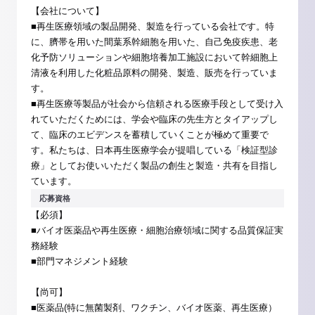
【会社について】
■再生医療領域の製品開発、製造を行っている会社です。特
に、臍帯を用いた間葉系幹細胞を用いた、自己免疫疾患、老
化予防ソリューションや細胞培養加工施設において幹細胞上
清液を利用した化粧品原料の開発、製造、販売を行っていま
す。
■再生医療等製品が社会から信頼される医療手段として受け入
れていただくためには、学会や臨床の先生方とタイアップし
て、臨床のエビデンスを蓄積していくことが極めて重要で
す。私たちは、日本再生医療学会が提唱している「検証型診
療」としてお使いいただく製品の創生と製造・共有を目指し
ています。
応募資格
【必須】
■バイオ医薬品や再生医療・細胞治療領域に関する品質保証実
務経験
■部門マネジメント経験
【尚可】
■医薬品(特に無菌製剤、ワクチン、バイオ医薬、再生医療）