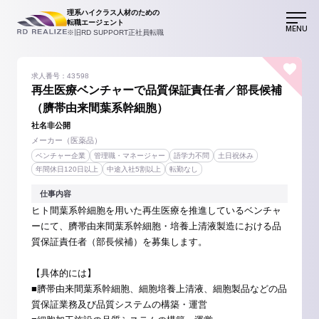
理系ハイクラス人材のための
転職エージェント
MENU
※旧RD SUPPORT正社員転職
求人番号：43598
再生医療ベンチャーで品質保証責任者／部長候補
（臍帯由来間葉系幹細胞）
社名非公開
メーカー（医薬品）
ベンチャー企業
管理職・マネージャー
語学力不問
土日祝休み
年間休日120日以上
中途入社5割以上
転勤なし
仕事内容
ヒト間葉系幹細胞を用いた再生医療を推進しているベンチャ
ーにて、臍帯由来間葉系幹細胞・培養上清液製造における品
質保証責任者（部長候補）を募集します。
【具体的には】
■臍帯由来間葉系幹細胞、細胞培養上清液、細胞製品などの品
質保証業務及び品質システムの構築・運営