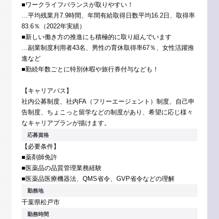
■ワークライフバランスが取りやすい！
…平均残業月7.9時間、年間有給取得日数平均16.2日、取得率
83.6％（2022年実績）
■新しい働き方の推進にも積極的に取り組んでいます
…副業制度利用者43名、男性の育休取得率67％、女性活躍推
進など
■勤続年数ごとに特別休暇や旅行券付与なども！
【キャリアパス】
社内公募制度、社内FA（フリーエージェント）制度、自己申
告制度、ちょこっと留学などの制度があり、希望に応じ様々
なキャリアプランが描けます。
応募資格
【必要条件】
■薬剤師免許
■医薬品の品質管理業務経験
■医薬品医療機器法、QMS省令、GVP省令などの理解
勤務地
千葉県松戸市
勤務時間