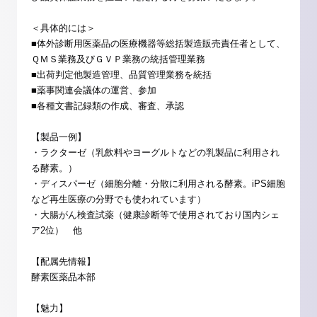
＜具体的には＞
■体外診断用医薬品の医療機器等総括製造販売責任者として、
ＱＭＳ業務及びＧＶＰ業務の統括管理業務
■出荷判定他製造管理、品質管理業務を統括
■薬事関連会議体の運営、参加
■各種文書記録類の作成、審査、承認
【製品一例】
・ラクターゼ（乳飲料やヨーグルトなどの乳製品に利用され
る酵素。）
・ディスパーゼ（細胞分離・分散に利用される酵素。iPS細胞
など再生医療の分野でも使われています）
・大腸がん検査試薬（健康診断等で使用されており国内シェ
ア2位） 他
【配属先情報】
酵素医薬品本部
【魅力】