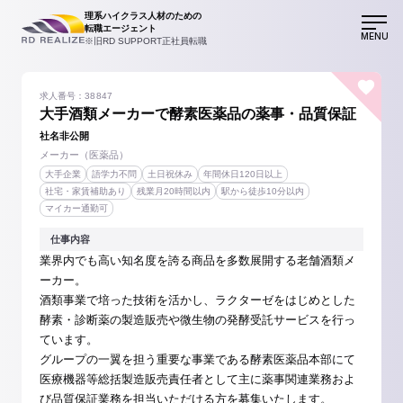
理系ハイクラス人材のための
転職エージェント
MENU
※旧RD SUPPORT正社員転職
求人番号：38847
大手酒類メーカーで酵素医薬品の薬事・品質保証
社名非公開
メーカー（医薬品）
大手企業
語学力不問
土日祝休み
年間休日120日以上
社宅・家賃補助あり
残業月20時間以内
駅から徒歩10分以内
マイカー通勤可
仕事内容
業界内でも高い知名度を誇る商品を多数展開する老舗酒類メ
ーカー。
酒類事業で培った技術を活かし、ラクターゼをはじめとした
酵素・診断薬の製造販売や微生物の発酵受託サービスを行っ
ています。
グループの一翼を担う重要な事業である酵素医薬品本部にて
医療機器等総括製造販売責任者として主に薬事関連業務およ
び品質保証業務を担当いただける方を募集いたします。