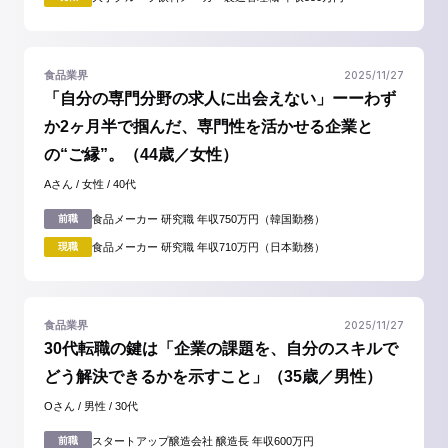
2025/11/27
食品業界
「自分の専門分野の求人に出会えない」ーーわず
か2ヶ月半で掴んだ、専門性を活かせる企業と
の“ご縁”。（44歳／女性）
Aさん / 女性 / 40代
前職
食品メーカー 研究職 年収750万円（韓国勤務）
現職
食品メーカー 研究職 年収710万円（日本勤務）
2025/11/27
食品業界
30代転職の鍵は「企業の課題を、自分のスキルで
どう解決できるかを示すこと」（35歳／男性）
Oさん / 男性 / 30代
前職
スタートアップ醸造会社 醸造長 年収600万円