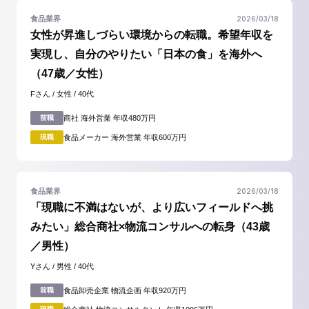
2026/03/18
食品業界
女性が昇進しづらい環境からの転職。希望年収を
実現し、自分のやりたい「日本の食」を海外へ
（47歳／女性）
Fさん / 女性 / 40代
前職
商社 海外営業 年収480万円
現職
食品メーカー 海外営業 年収600万円
2026/03/18
食品業界
「現職に不満はないが、より広いフィールドへ挑
みたい」総合商社×物流コンサルへの転身（43歳
／男性）
Yさん / 男性 / 40代
前職
食品卸売企業 物流企画 年収920万円