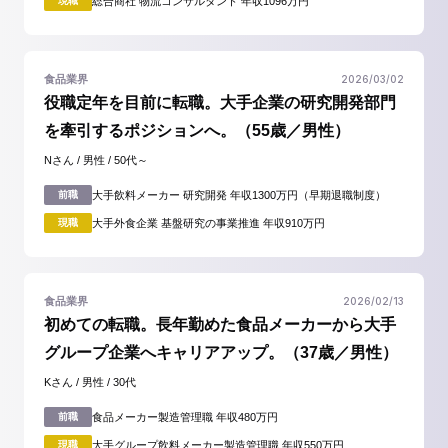
現職
総合商社 物流コンサルタント 年収1096万円
2026/03/02
食品業界
役職定年を目前に転職。大手企業の研究開発部門
を牽引するポジションへ。（55歳／男性）
Nさん / 男性 / 50代～
前職
大手飲料メーカー 研究開発 年収1300万円（早期退職制度）
現職
大手外食企業 基盤研究の事業推進 年収910万円
2026/02/13
食品業界
初めての転職。長年勤めた食品メーカーから大手
グループ企業へキャリアアップ。（37歳／男性）
Kさん / 男性 / 30代
前職
食品メーカー製造管理職 年収480万円
現職
大手グループ飲料メーカー製造管理職 年収550万円