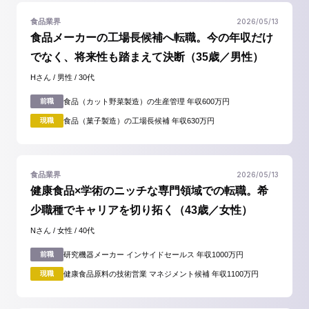
2026/05/13
食品業界
食品メーカーの工場長候補へ転職。今の年収だけ
でなく、将来性も踏まえて決断（35歳／男性）
Hさん / 男性 / 30代
前職
食品（カット野菜製造）の生産管理 年収600万円
現職
食品（菓子製造）の工場長候補 年収630万円
2026/05/13
食品業界
健康食品×学術のニッチな専門領域での転職。希
少職種でキャリアを切り拓く（43歳／女性）
Nさん / 女性 / 40代
前職
研究機器メーカー インサイドセールス 年収1000万円
現職
健康食品原料の技術営業 マネジメント候補 年収1100万円