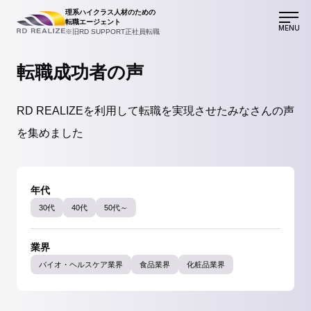
理系ハイクラス人材のための
転職エージェント
MENU
※旧RD SUPPORT正社員転職
転職成功者の声
RD REALIZEを利用して転職を実現させたみなさんの声
を集めました
年代
30代
40代
50代～
業界
バイオ・ヘルスケア業界
食品業界
化粧品業界