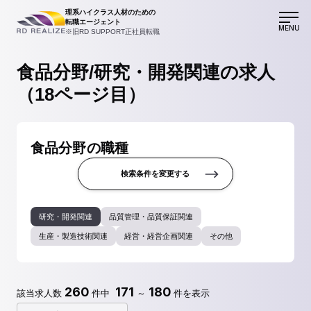
理系ハイクラス人材のための
転職エージェント
MENU
※旧RD SUPPORT正社員転職
食品分野/研究・開発関連の求人
（18ページ目）
食品分野の職種
検索条件を変更する
研究・開発関連
品質管理・品質保証関連
生産・製造技術関連
経営・経営企画関連
その他
260
171
180
該当求人数
件中
～
件を表示