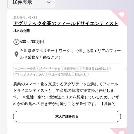
求人番号：43432
アグリテック企業のフィールドサイエンティスト
社名非公開
500～700万円
石川県※フルリモートワーク可（但し北陸エリアのフィー
ルド業務が可能なこと）
ベンチャー企業
語学が活かせる
土日祝休み
年間休日120日以上
フレックスタイムあり
中途入社5割以上
転勤なし
農業のスマート化を支援するアグリテック企業にてフィール
ドサイエンティストとして産地の栽培支援業務お任せしま
す。 ※北陸・東北・北海道エリアを想定しているため、いず
れかの現地への行き来が可能なことが条件です。 【具体的に
は】 農業領域における産地の課題を科学的知見を用いて解決
していく、フィールドサ...
求人詳細を見る