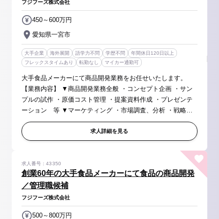
フジフーズ株式会社
450～600万円
愛知県一宮市
大手企業
海外展開
語学力不問
学歴不問
年間休日120日以上
フレックスタイムあり
転勤なし
マイカー通勤可
大手食品メーカーにて商品開発業務をお任せいたします。
【業務内容】 ▼商品開発業務全般 ・コンセプト企画 ・サン
プルの試作 ・原価コスト管理 ・提案資料作成 ・プレゼンテ
ーション 等 ▼マーケティング ・市場調査、分析 ・戦略立
案 ・ニーズ深層分析 等 ご経験に応じ下記の業務もお任せい
たしま...
求人詳細を見る
求人番号：43350
創業60年の大手食品メーカーにて食品の商品開発
／管理職候補
フジフーズ株式会社
500～800万円