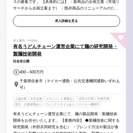
スの募集です。 【具体的には】 ・新商品の企画立案（市場リ
サーチから企画立案まで） ・既存商品のリニューアルのため
の企画立案 ・原価計算、原価交渉 ・送品パッケージの作成
・社内外関係者...
求人詳細を見る
求人番号：43094
有名うどんチェーン運営企業にて麺の研究開発・
製麺技術開発
社名非公開
400～600万円
千葉県佐倉市（マイカー通勤・公共交通機関通勤いずれも
可）
上場企業
大手企業
マネジメント業務なし
語学力不問
学歴不問
育児・介護休暇あり
フレックスタイムあり
マイカー通勤可
有名うどんチェーン運営企業にて、麺の製品開発・製麺技術
開発をお任せいたします。 【業務内容】 ◆製麺技術に関する
研究開発（外部共同研究を含む） ・ブレンド方法や製法が食