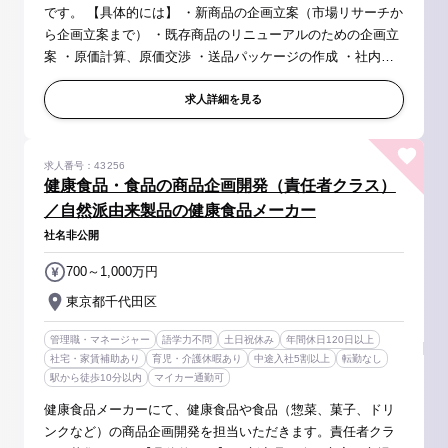
です。 【具体的には】 ・新商品の企画立案（市場リサーチか
ら企画立案まで） ・既存商品のリニューアルのための企画立
案 ・原価計算、原価交渉 ・送品パッケージの作成 ・社内外
関係者との調整 ・試作品の評価 ・価格決定 など 【ポイン
ト】 コ...
求人詳細を見る
求人番号：43256
健康食品・食品の商品企画開発（責任者クラス）
／自然派由来製品の健康食品メーカー
社名非公開
700～1,000万円
東京都千代田区
管理職・マネージャー
語学力不問
土日祝休み
年間休日120日以上
社宅・家賃補助あり
育児・介護休暇あり
中途入社5割以上
転勤なし
駅から徒歩10分以内
マイカー通勤可
健康食品メーカーにて、健康食品や食品（惣菜、菓子、ドリ
ンクなど）の商品企画開発を担当いただきます。責任者クラ