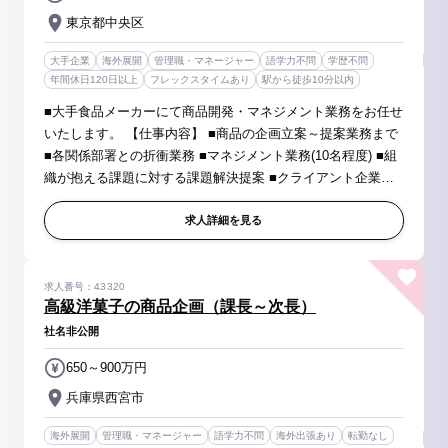
東京都中央区
大手企業
海外展開
管理職・マネージャー
語学力不問
学歴不問
年間休日120日以上
フレックスタイムあり
駅から徒歩10分以内
■大手食品メーカーにて商品開発・マネジメント業務をお任せ
いたします。 【仕事内容】 ■商品の企画立案～提案業務まで
■各関係部署との折衝業務 ■マネジメント業務(10名程度) ■組
織が抱える課題に対する課題解決提案 ■クライアント企業へ
のプレゼン・営業業務 【カテゴリー】 ■米飯、軽食(パスタ、
ドリアな...
求人詳細を見る
求人番号：43320
高級洋菓子の商品企画（課長～次長）
社名非公開
650～900万円
兵庫県西宮市
海外展開
管理職・マネージャー
語学力不問
海外出張あり
転勤なし