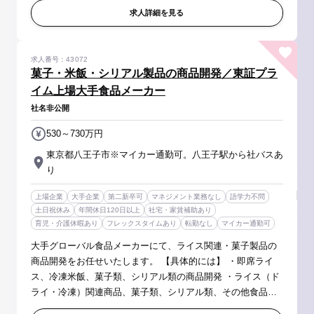
に応じた学会発表...
求人詳細を見る
求人番号：43072
菓子・米飯・シリアル製品の商品開発／東証プラ
イム上場大手食品メーカー
社名非公開
530～730万円
東京都八王子市※マイカー通勤可。八王子駅から社バスあ
り
上場企業
大手企業
第二新卒可
マネジメント業務なし
語学力不問
土日祝休み
年間休日120日以上
社宅・家賃補助あり
育児・介護休暇あり
フレックスタイムあり
転勤なし
マイカー通勤可
大手グローバル食品メーカーにて、ライス関連・菓子製品の
商品開発をお任せいたします。 【具体的には】 ・即席ライ
ス、冷凍米飯、菓子類、シリアル類の商品開発 ・ライス（ド
ライ・冷凍）関連商品、菓子類、シリアル類、その他食品の
基礎研究、新規技術開発 ・工場での生産ライン、商品立上げ