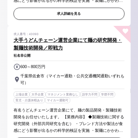
感にどう影響が出るかの科学的検証を実施 ・製麺にかかわる
各工程と提供時の製品間の関連性、メカニズムを解明 ・必要
に応じた学会発表...
求人詳細を見る
求人番号：43093
大手うどんチェーン運営企業にて麺の研究開発・
製麺技術開発／即戦力
社名非公開
600～800万円
千葉県佐倉市（マイカー通勤・公共交通機関通勤いずれも
可）
上場企業
大手企業
マネジメント業務なし
語学力不問
学歴不問
育児・介護休暇あり
マイカー通勤可
有名うどんチェーン運営企業にて、麺の製品開発・製麺技術
開発をお任せいたします。 【業務内容】 ◆製麺技術に関する
研究開発（外部共同研究を含む） ・ブレンド方法や製法が食
感にどう影響が出るかの科学的検証を実施 ・製麺にかかわる
各工程と提供時の製品間の関連性、メカニズムを解明 ・必要