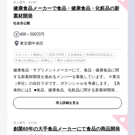
求人番号：43387
健康食品メーカーで食品・健康食品・化粧品の新
素材開発
社名非公開
400～500万円
東京都中央区
マネジメント業務なし
語学力不問
土日祝休み
年間休日120日以上
中途入社5割以上
転勤なし
駅から徒歩10分以内
健康食品・サプリメントメーカーにて、食品・健康食品に関
する新素材開発を進めるメンバーを募集しています。 ※東京
（本社）の自社ラボです。ポテンシャルを考慮します。 【具
体的には】 ■食品、健康食品、化粧品に関する新素材開発全
般 ・研究開発テーマ探索・立案 ・大学や研究機関との共同研
究並びに自社研究...
求人詳細を見る
求人番号：43351
創業60年の大手食品メーカーにて食品の商品開発