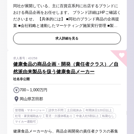
同社が展開している、主に百貨店系列に出店するブランドに
おける商品企画をお任せします。 ブランド詳細はHPご確認く
ださいませ。 【具体的には】 ■同社のブランド商品の企画提
案 ■会社戦略と連動したマーケティング施策実行管理 ■製造/
販売/商品本部をまたいだ部門横断プロジェクトフォロー業務
■外部協力企業...
求人詳細を見る
求人番号：43258
健康食品の商品企画・開発（責任者クラス）／自
然派由来製品を扱う健康食品メーカー
社名非公開
700～1,000万円
岡山県苫田郡
管理職・マネージャー
語学力不問
土日祝休み
年間休日120日以上
社宅・家賃補助あり
育児・介護休暇あり
中途入社5割以上
転勤なし
マイカー通勤可
健康食品メーカーから、商品企画開発の責任者クラスの募集