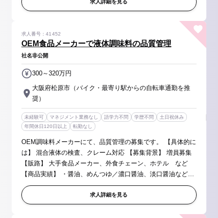
トへの提案がメ...
求人詳細を見る
求人番号：41452
OEM食品メーカーで液体調味料の品質管理
社名非公開
300～320万円
大阪府松原市（バイク・最寄り駅からの自転車通勤を推
奨）
未経験可
マネジメント業務なし
語学力不問
学歴不問
土日祝休み
年間休日120日以上
転勤なし
OEM調味料メーカーにて、品質管理の募集です。 【具体的に
は】 混合液体の検査、クレーム対応 【募集背景】 増員募集
【販路】 大手食品メーカー、外食チェーン、ホテル など
【商品実績】 ・醤油、めんつゆ／濃口醤油、淡口醤油などの
各種醤油、濃縮タイプのめんつゆなどの醤油加工品 ・ソース
／ウス...
求人詳細を見る