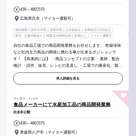
430～480万円
広島県呉市（マイカー通勤可）
海外展開
語学力不問
学歴不問
土日祝休み
年間休日120日以上
育児・介護休暇あり
残業月20時間以内
転勤なし
マイカー通勤可
自社の食品工場での商品開発業務をお任せします。 乾燥珍味
など社内主力商品の開発に携わる事が出来るポジションで
す！ 【具体的には】 ・商品コンセプトの立案 ・素材、配合
検討 ・試作、味見、レシピの見直し ・工場での量産化、製造
品の確認 ・その他、マネジメント業務（メンバー管理、経費
管理、開発進捗...
求人詳細を見る
求人番号：41488
食品メーカーにて水産加工品の商品開発業務
社名非公開
430～480万円
青森県八戸市（マイカー通勤可）