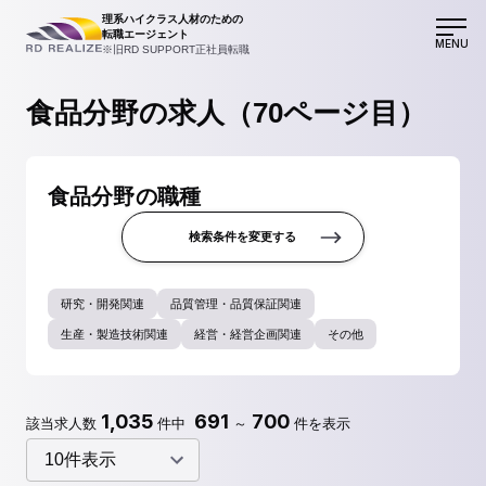
理系ハイクラス人材のための
転職エージェント
MENU
※旧RD SUPPORT正社員転職
食品分野の求人（70ページ目）
食品分野の職種
検索条件を変更する
研究・開発関連
品質管理・品質保証関連
生産・製造技術関連
経営・経営企画関連
その他
1,035
691
700
該当求人数
件中
～
件を表示