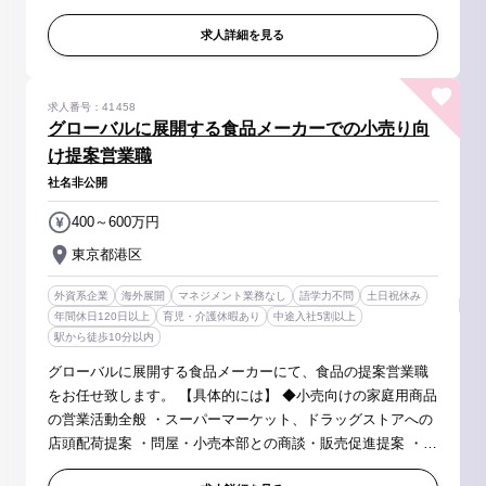
ング - PLC/シーケンサ―のラダープログラムの開発 -
MES (Manufacturi...
求人詳細を見る
求人番号：41458
グローバルに展開する食品メーカーでの小売り向
け提案営業職
社名非公開
400～600万円
東京都港区
外資系企業
海外展開
マネジメント業務なし
語学力不問
土日祝休み
年間休日120日以上
育児・介護休暇あり
中途入社5割以上
駅から徒歩10分以内
グローバルに展開する食品メーカーにて、食品の提案営業職
をお任せ致します。 【具体的には】 ◆小売向けの家庭用商品
の営業活動全般 ・スーパーマーケット、ドラッグストアへの
店頭配荷提案 ・問屋・小売本部との商談・販売促進提案 ・展
示会・フェアなどの企画 ※既存のお客様のスーパーマーケッ