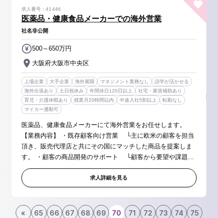
求人番号：41446
医薬品・健康食品メーカーでの海外営業
社名非公開
500～650万円
大阪府大阪市中央区
上場企業
大手企業
海外展開
マネジメント業務なし
語学が活かせる
海外出張あり
土日祝休み
年間休日120日以上
社宅・家賃補助あり
育児・介護休暇あり
残業月20時間以内
中途入社5割以上
転勤なし
マイカー通勤可
医薬品、健康食品メーカーにて海外営業をお任せします。
【業務内容】 ・既存顧客向け営業 └主に欧米の顧客を担当
頂き、販売代理店と共にその国にマッチした商品を提案しま
す。 ・顧客の商品開発のサポート └顧客から要望や課題を
ヒアリングし、同社のカプセル技術を提案します。 ※案件や
時期によって差はあ...
求人詳細を見る
«
65
66
67
68
69
70
71
72
73
74
75