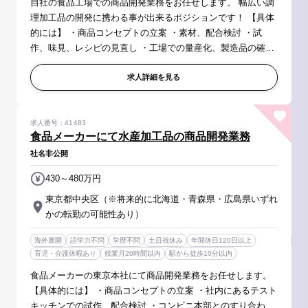
自社の食品工場での商品開発業務をお任せします。 幅広い調
理加工品の開発に携わる事が出来るポジションです！ 【具体
的には】 ・商品コンセプトの立案 ・素材、配合検討 ・試
作、味見、レシピの見直し ・工場での量産化、製造品の確認
・その他、マネジメント業務（メンバー管理、経費管理、開
発進捗管理など...
求人詳細を見る
求人番号：41483
食品メーカーにて水産加工品の商品開発業務
社名非公開
430～480万円
東京都中央区（※将来的に北海道・青森県・広島県いずれ
かの転勤の可能性あり）
海外展開
語学力不問
学歴不問
土日祝休み
年間休日120日以上
育児・介護休暇あり
残業月20時間以内
駅から徒歩10分以内
食品メーカーの東京本社にて商品開発業務をお任せします。
【具体的には】 ・商品コンセプトの立案 ・社内にあるテスト
キッチンでの試作、配合検討 ・コンビニ本部とのすり合わ