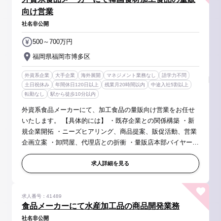
向け営業
社名非公開
500～700万円
福岡県福岡市博多区
外資系企業
大手企業
海外展開
マネジメント業務なし
語学力不問
土日祝休み
年間休日120日以上
残業月20時間以内
中途入社5割以上
転勤なし
駅から徒歩10分以内
外資系食品メーカーにて、加工食品の量販向け営業をお任せ
いたします。 【具体的には】 ・既存企業との関係構築 ・新
規企業開拓 ・ニーズヒアリング、商品提案、販促活動、営業
企画立案 ・卸問屋、代理店との折衝 ・量販店本部バイヤーと
の折衝 ・社内の他部門との折衝 ※商材は韓国の加工食品、調
味料、飲料、...
求人詳細を見る
求人番号：41489
食品メーカーにて水産加工品の商品開発業務
社名非公開