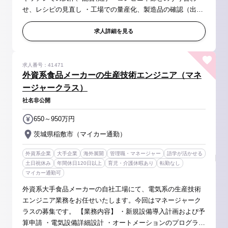
せ、レシピの見直し ・工場での量産化、製造品の確認（出張
ベース） など 【自社生産拠点】 北海道：調理加工品…鯖味
噌煮、アジの...
求人詳細を見る
求人番号：41471
外資系食品メーカーの生産技術エンジニア（マネ
ージャークラス）
社名非公開
650～950万円
茨城県稲敷市（マイカー通勤）
外資系企業
大手企業
海外展開
管理職・マネージャー
語学が活かせる
土日祝休み
年間休日120日以上
育児・介護休暇あり
転勤なし
マイカー通勤可
外資系大手食品メーカーの自社工場にて、電気系の生産技術
エンジニア業務をお任せいたします。今回はマネージャーク
ラスの募集です。 【業務内容】 ・新規設備導入計画および予
算申請 ・電気設備詳細設計 ・オートメーションのプログラミ