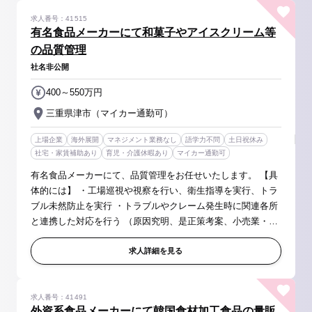
求人番号：41515
有名食品メーカーにて和菓子やアイスクリーム等
の品質管理
社名非公開
400～550万円
三重県津市（マイカー通勤可）
上場企業
海外展開
マネジメント業務なし
語学力不問
土日祝休み
社宅・家賃補助あり
育児・介護休暇あり
マイカー通勤可
有名食品メーカーにて、品質管理をお任せいたします。 【具
体的には】 ・工場巡視や視察を行い、衛生指導を実行、トラ
ブル未然防止を実行 ・トラブルやクレーム発生時に関連各所
と連携した対応を行う （原因究明、是正策考案、小売業・問
屋・お客様等向けの報告書の作成） ・原料メーカーや包材メ
ーカーと商談を...
求人詳細を見る
求人番号：41491
外資系食品メーカーにて韓国食材加工食品の量販