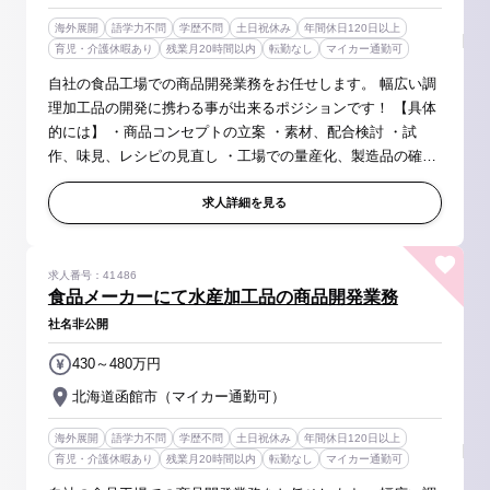
海外展開
語学力不問
学歴不問
土日祝休み
年間休日120日以上
育児・介護休暇あり
残業月20時間以内
転勤なし
マイカー通勤可
自社の食品工場での商品開発業務をお任せします。 幅広い調
理加工品の開発に携わる事が出来るポジションです！ 【具体
的には】 ・商品コンセプトの立案 ・素材、配合検討 ・試
作、味見、レシピの見直し ・工場での量産化、製造品の確認
・その他、マネジメント業務（メンバー管理、経費管理、開
発進捗管理など...
求人詳細を見る
求人番号：41486
食品メーカーにて水産加工品の商品開発業務
社名非公開
430～480万円
北海道函館市（マイカー通勤可）
海外展開
語学力不問
学歴不問
土日祝休み
年間休日120日以上
育児・介護休暇あり
残業月20時間以内
転勤なし
マイカー通勤可