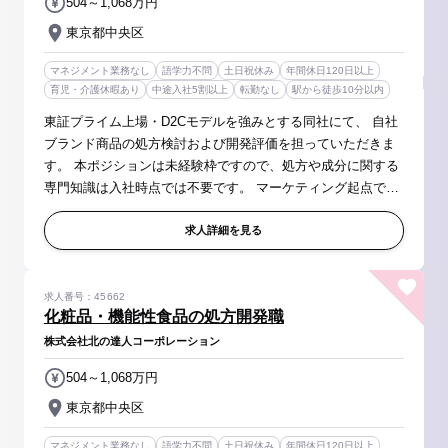
504～1,068万円
東京都中央区
マネジメント業務なし
語学力不問
土日祝休み
年間休日120日以上
育児・介護休暇あり
中途入社5割以上
転勤なし
駅から徒歩10分以内
東証プライム上場・D2Cモデルを強みとする同社にて、 自社
ブランド商品の処方検討および開発評価を担っていただきま
す。 本ポジションは未経験枠ですので、処方や成分に関する
専門知識は入社時点では不要です。 マーケティング起点で創
出された企画案をもとに、「びっくりするほど良い商品」へ
昇華させる商品開発ポ...
求人詳細を見る
求人番号：45662
化粧品・機能性食品の処方開発職
株式会社北の達人コーポレーション
504～1,068万円
東京都中央区
マネジメント業務なし
語学力不問
土日祝休み
年間休日120日以上