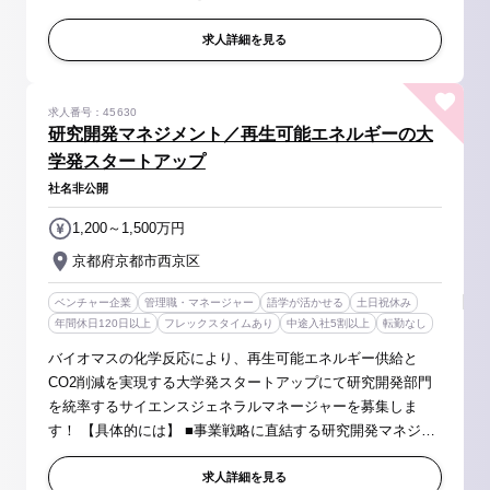
属イオンの酸化還元反応を促進する触媒の開発 ■高い耐久性
を有する固体触媒の開発 ...
求人詳細を見る
求人番号：45630
研究開発マネジメント／再生可能エネルギーの大
学発スタートアップ
社名非公開
1,200～1,500万円
京都府京都市西京区
ベンチャー企業
管理職・マネージャー
語学が活かせる
土日祝休み
年間休日120日以上
フレックスタイムあり
中途入社5割以上
転勤なし
バイオマスの化学反応により、再生可能エネルギー供給と
CO2削減を実現する大学発スタートアップにて研究開発部門
を統率するサイエンスジェネラルマネージャーを募集しま
す！ 【具体的には】 ■事業戦略に直結する研究開発マネジメ
ント ■研究開発部門の組織体制の構築と人材育成 ■外部連携
の戦略的活用と責任者とし...
求人詳細を見る