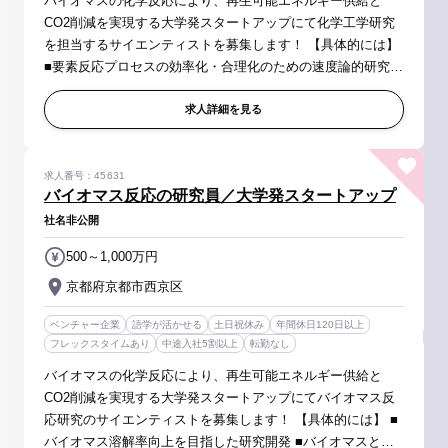
バイオマスの化学反応により、再生可能エネルギー供給と
CO2削減を実現する大学発スタートアップにて化学工学研究
を担当するサイエンティストを募集します！ 【具体的には】
■要素反応プロセスの効率化・合理化のための速度論的研究 ■
高活性・高耐久性触媒の開発 ■不純物分離プロセスの効率
化・合理化のための速度...
求人詳細を見る
求人番号：45631
バイオマス反応の研究員／大学発スタートアップ
社名非公開
500～1,000万円
京都府京都市西京区
ベンチャー企業
語学が活かせる
土日祝休み
年間休日120日以上
フレックスタイムあり
中途入社5割以上
転勤なし
バイオマスの化学反応により、再生可能エネルギー供給と
CO2削減を実現する大学発スタートアップにてバイオマス反
応研究のサイエンティストを募集します！ 【具体的には】 ■
バイオマス溶解率向上を目指した研究開発 ■バイオマスと金