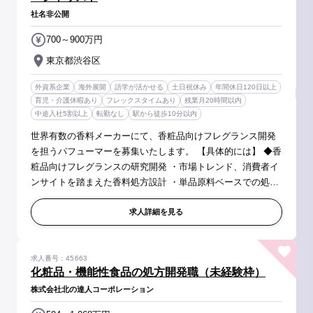
社名非公開
700～900万円
東京都渋谷区
外資系企業
海外展開
語学が活かせる
土日祝休み
年間休日120日以上
育児・介護休暇あり
フレックスタイムあり
残業月20時間以内
中途入社5割以上
転勤なし
駅から徒歩10分以内
世界有数の香料メーカーにて、香粧品向けフレグランス開発
を担うパフューマーを募集いたします。 【具体的には】 ◆香
粧品向けフレグランスの研究開発 ・市場トレンド、消費者イ
ンサイトを踏まえた香料処方設計 ・単品原料ベースでの処方
構築および最適化 ・シャンプー、ボディケア、ファブリック
ケア等カテゴリー...
求人詳細を見る
求人番号：45663
化粧品・機能性食品の処方開発職（未経験枠）
株式会社北の達人コーポレーション