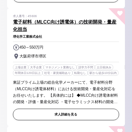
求人番号：45606
電子材料（MLCC向け誘電体）の技術開発・量産
化担当
堺化学工業株式会社
450～550万円
大阪府堺市堺区
上場企業
大手企業
マネジメント業務なし
語学力不問
土日祝休み
年間休日120日以上
社宅・家賃補助あり
転勤なし
駅から徒歩10分以内
東証プライム上場の総合化学メーカーにて、電子材料分野
（MLCC向け誘電体材料）における技術開発・量産化対応を
お任せいたします。 【具体的には】 ◆MLCC向け誘電体材料
の開発・評価・量産化対応 ・電子セラミックス材料の開発、
分析、試作、評価 ・注力顧客への新規採用に向けた技術対応
・焼成試験、炉条件・設...
求人詳細を見る