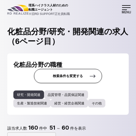
理系ハイクラス人材のための
転職エージェント
MENU
※旧RD SUPPORT正社員転職
化粧品分野/研究・開発関連の求人
（6ページ目）
化粧品分野の職種
検索条件を変更する
研究・開発関連
品質管理・品質保証関連
生産・製造技術関連
経営・経営企画関連
その他
160
51
60
該当求人数
件中
～
件を表示