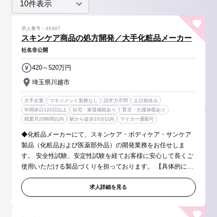
求人番号：45807
スキンケア商品の処方開発／大手化粧品メーカー
社名非公開
420～520万円
埼玉県川越市
大手企業
マネジメント業務なし
語学力不問
土日祝休み
年間休日120日以上
社宅・家賃補助あり
育児・介護休暇あり
残業月20時間以内
駅から徒歩10分以内
マイカー通勤可
◆化粧品メーカーにて、スキンケア・ボディケア・サンケア
製品（化粧品および医薬部外品）の開発業務をお任せしま
す。 安全性試験、安定性試験を経てお客様に安心して長くご
使用いただける製品づくりを担っております。 【具体的に】
■化粧品・医薬部外品のうち、主にスキンケア製品の処方開発
を担当していただきま...
求人詳細を見る