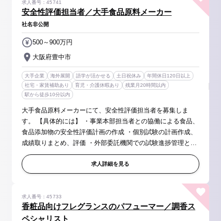
求人番号：45741
安全性評価担当者／大手食品原料メーカー
社名非公開
500～900万円
大阪府豊中市
大手企業
海外展開
語学が活かせる
土日祝休み
年間休日120日以上
社宅・家賃補助あり
育児・介護休暇あり
残業月20時間以内
駅から徒歩10分以内
大手食品原料メーカーにて、安全性評価担当者を募集しま
す。 【具体的には】 ・事業本部担当者との協働による食品、
食品添加物の安全性評価計画の作成 ・個別試験の計画作成、
成績取りまとめ、評価 ・外部委託機関での試験進捗管理と調
整 ・安全性試験成績に基づく申請関連資料作成 ・外部専門家
とのネットワー...
求人詳細を見る
求人番号：45733
香粧品向けフレグランスのパフューマー／調香ス
ペシャリスト