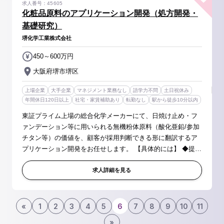
求人番号：45605
化粧品原料のアプリケーション開発（処方開発・
基礎研究）
堺化学工業株式会社
450～600万円
大阪府堺市堺区
上場企業
大手企業
マネジメント業務なし
語学力不問
土日祝休み
年間休日120日以上
社宅・家賃補助あり
転勤なし
駅から徒歩10分以内
東証プライム上場の総合化学メーカーにて、日焼け止め・フ
ァンデーション等に用いられる無機粉体原料（酸化亜鉛/参加
チタン等）の価値を、顧客が採用判断できる形に翻訳するア
プリケーション開発をお任せします。 【具体的には】 ◆提案
用の処方開発（アプリケーション開発） ・自社原料／開発品
を用いた参考処方の...
求人詳細を見る
«
1
2
3
4
5
6
7
8
9
10
11
»