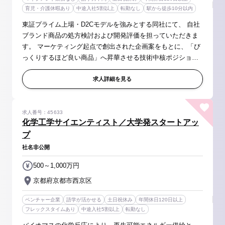
育児・介護休暇あり
中途入社5割以上
転勤なし
駅から徒歩10分以内
東証プライム上場・D2Cモデルを強みとする同社にて、 自社
ブランド商品の処方検討および開発評価を担っていただきま
す。 マーケティング起点で創出された企画案をもとに、「び
っくりするほど良い商品」へ昇華させる技術中核ポジション
です。 【具体的には】 ◆処方設計・技術検討 ・スキンケ
ア、ボディケア、ヘ...
求人詳細を見る
求人番号：45633
化学工学サイエンティスト／大学発スタートアッ
プ
社名非公開
500～1,000万円
京都府京都市西京区
ベンチャー企業
語学が活かせる
土日祝休み
年間休日120日以上
フレックスタイムあり
中途入社5割以上
転勤なし