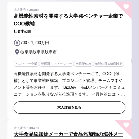
求人番号：38489
高機能性素材を開発する大学発ベンチャー企業で
COO候補
社名非公開
700～1,200万円
岐阜県岐阜県岐阜市
ベンチャー企業
管理職・マネージャー
土日祝休み
年間休日120日以上
高機能性素材を開発する大学発ベンチャーにて、COO（候
補）として事業戦略構築、プロジェクト管理、チームマネジ
メント等をお任せします。 BizDev、R&Dメンバーともコミュ
ニケーションを取りながら推進頂きます。 ＜具体的には＞ ■
事業戦略構築 ■事業ゴール設定・目標管理 ■プロジェクト管
理 ■チームマネジメント ...
求人詳細を見る
求人番号：38473
大手食品添加物メーカーで食品添加物の海外メー