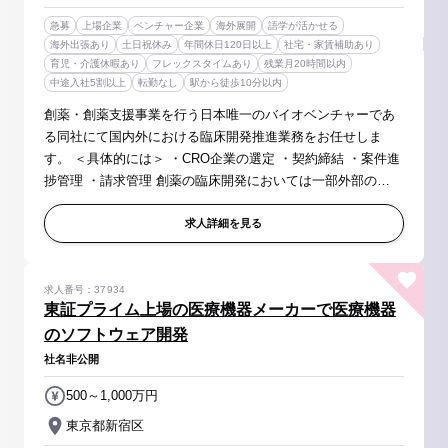
急募
上場企業
ベンチャー企業
海外展開
語学が活かせる
海外出張あり
土日祝休み
年間休日120日以上
社宅・家賃補助あり
育児・介護休暇あり
フレックスタイムあり
残業月20時間以内
中途入社5割以上
転勤なし
駅から徒歩10分以内
創薬・創薬支援事業を行う日本唯一のバイオベンチャーであ
る同社にて国内外における臨床開発推進業務をお任せしま
す。 ＜具体的には＞ ・CRO企業の選定 ・契約締結 ・案件進
捗管理 ・請求管理 創薬の臨床開発においては一部外部の
CROへ委託しているため、委託先とのマネジメント業務を中
心にお任せいたします。 ...
求人詳細を見る
求人番号：37934
東証プライム上場の医療機器メーカーで医療機器
のソフトウェア開発
社名非公開
500～1,000万円
東京都新宿区