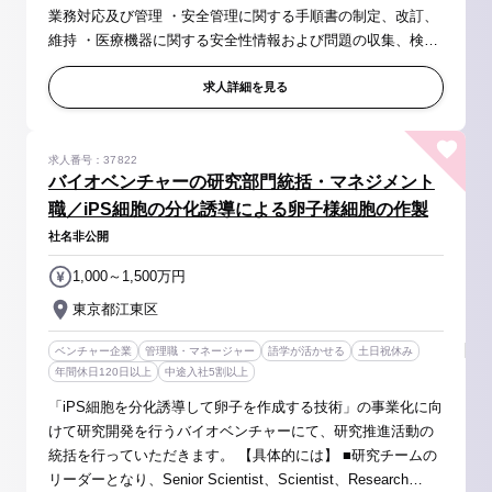
業務対応及び管理 ・安全管理に関する手順書の制定、改訂、
維持 ・医療機器に関する安全性情報および問題の収集、検
討、評価 ・安全措置の立案と実施、不具合報告 ・製造販売後
安全管製品に関する...
求人詳細を見る
求人番号：37822
バイオベンチャーの研究部門統括・マネジメント
職／iPS細胞の分化誘導による卵子様細胞の作製
社名非公開
1,000～1,500万円
東京都江東区
ベンチャー企業
管理職・マネージャー
語学が活かせる
土日祝休み
年間休日120日以上
中途入社5割以上
「iPS細胞を分化誘導して卵子を作成する技術」の事業化に向
けて研究開発を行うバイオベンチャーにて、研究推進活動の
統括を行っていただきます。 【具体的には】 ■研究チームの
リーダーとなり、Senior Scientist、Scientist、Research