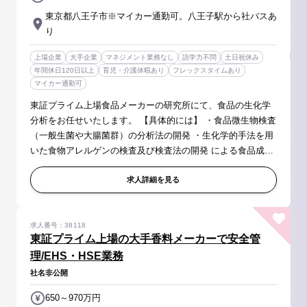
東京都八王子市※マイカー通勤可。八王子駅から社バスあ
り
上場企業
大手企業
マネジメント業務なし
語学力不問
土日祝休み
年間休日120日以上
育児・介護休暇あり
フレックスタイムあり
マイカー通勤可
東証プライム上場食品メーカーの研究所にて、食品の生化学
分析をお任せいたします。 【具体的には】 ・食品微生物検査
（一般生菌や大腸菌群）の分析法の開発 ・生化学的手法を用
いた食物アレルゲンの検査及び検査法の開発 による食品成分
の分析の管理 ※特に今回はELISA法やPCR法、イムノクロマ
ト法等の 生化...
求人詳細を見る
求人番号：38118
東証プライム上場の大手香料メーカーで安全管
理/EHS・HSE業務
社名非公開
650～970万円