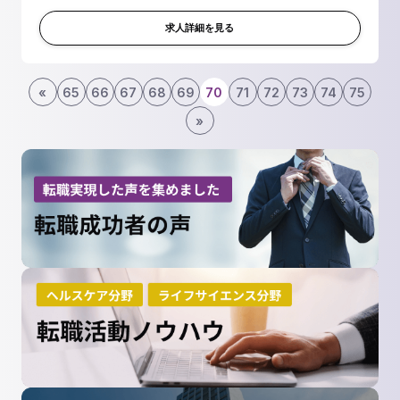
Associateとともに研究を進め、その統括を行なって頂きま
す。 ■CSOとのディスカ...
求人詳細を見る
«
65
66
67
68
69
70
71
72
73
74
75
»