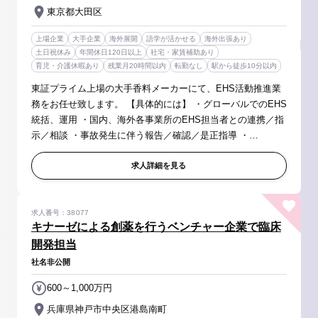
東京都大田区
上場企業
大手企業
海外展開
語学が活かせる
海外出張あり
土日祝休み
年間休日120日以上
社宅・家賃補助あり
育児・介護休暇あり
残業月20時間以内
転勤なし
駅から徒歩10分以内
東証プライム上場の大手香料メーカーにて、EHS活動推進業
務をお任せ致します。 【具体的には】 ・グローバルでのEHS
統括、運用 ・国内、海外各事業所のEHS担当者との連携／指
示／相談 ・事故発生に伴う報告／確認／是正指導 ・
ISO45001の認証維持審査 など 【求人の魅力】 ◆安定感抜
群の超大手企業、 福利...
求人詳細を見る
求人番号：38077
キナーゼによる創薬を行うベンチャー企業で臨床
開発担当
社名非公開
600～1,000万円
兵庫県神戸市中央区港島南町