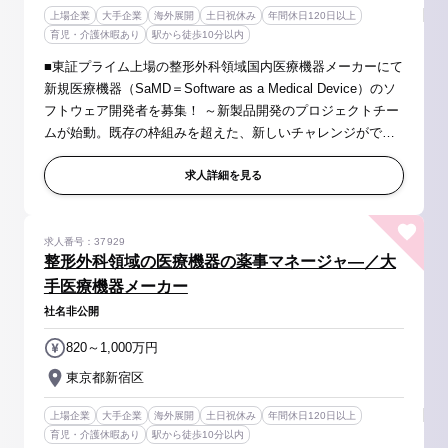
上場企業
大手企業
海外展開
土日祝休み
年間休日120日以上
育児・介護休暇あり
駅から徒歩10分以内
■東証プライム上場の整形外科領域国内医療機器メーカーにて
新規医療機器（SaMD＝Software as a Medical Device）のソ
フトウェア開発者を募集！ ～新製品開発のプロジェクトチー
ムが始動。既存の枠組みを超えた、新しいチャレンジができ
ます！～ 【具体的には】 新規医療機器ソフトウェア開発プロ
ジェクトにソフトウ...
求人詳細を見る
求人番号：37929
整形外科領域の医療機器の薬事マネージャ―／大
手医療機器メーカー
社名非公開
820～1,000万円
東京都新宿区
上場企業
大手企業
海外展開
土日祝休み
年間休日120日以上
育児・介護休暇あり
駅から徒歩10分以内