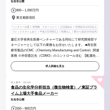
社名非公開
800～1,000万円
東京都新宿区
ベンチャー企業
管理職・マネージャー
土日祝休み
年間休日120日以上
フレックスタイムあり
中途入社5割以上
転勤なし
駅から徒歩10分以内
慶応大学発再生医療ベンチャーである同社にて研究開発部マ
ネージャーとして以下の業務をお任せいたします。 ■再生医
療等製品のCMC（Chemistry,Manufacturing and Control）関連
業務 ※外部委託先（CDMO）のコントロール含む 【配属先】
研究開発室 【同社について】 ■「脂肪から血小板をつくり、
新しい血液の...
求人詳細を見る
求人番号：38168
食品の生化学分析担当（微生物検査）／東証プラ
イム上場大手食品メーカー
社名非公開
550～900万円