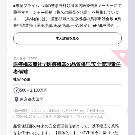
■東証プライム上場の整形外科領域国内医療機器メーカーにて
薬事マネージャ―候補（将来の部長を想定）を募集していま
す。 【具体的には】 整形領域の医療機器の薬事申請全般 ■薬
事申請業務（承認申請/認証申請/一変/軽変） ■PMDA照会へ
の回答書作成、PMDAとの折衝、および厚労省への保険適用
対応 ■製品開発に係る...
求人詳細を見る
求人番号：37831
医療機器商社で医療機器の品質保証/安全管理責任
者候補
社名非公開
500～1,100万円
東京都大田区
海外展開
マネジメント業務なし
語学が活かせる
土日祝休み
年間休日120日以上
育児・介護休暇あり
フレックスタイムあり
品質保証部の将来の安全管理責任者として、以下幅広く業務
をお任せいたします。 【具体的に】 ・GVP省令に基づいた