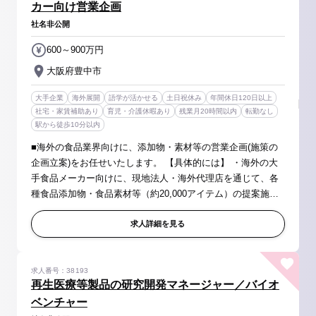
カー向け営業企画
社名非公開
600～900万円
大阪府豊中市
大手企業
海外展開
語学が活かせる
土日祝休み
年間休日120日以上
社宅・家賃補助あり
育児・介護休暇あり
残業月20時間以内
転勤なし
駅から徒歩10分以内
■海外の食品業界向けに、添加物・素材等の営業企画(施策の
企画立案)をお任せいたします。 【具体的には】 ・海外の大
手食品メーカー向けに、現地法人・海外代理店を通じて、各
種食品添加物・食品素材等（約20,000アイテム）の提案施策
の立案 ・現地法人・代理店を通じ、取引先のニーズのヒヤリ
ング、サンプル提出、...
求人詳細を見る
求人番号：38193
再生医療等製品の研究開発マネージャー／バイオ
ベンチャー