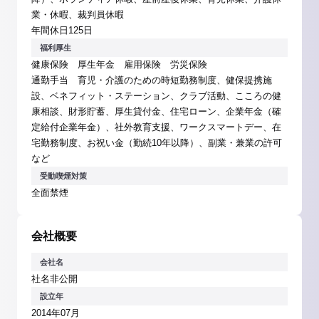
業・休暇、裁判員休暇
年間休日125日
福利厚生
健康保険 厚生年金 雇用保険 労災保険
通勤手当 育児・介護のための時短勤務制度、健保提携施
設、ベネフィット・ステーション、クラブ活動、こころの健
康相談、財形貯蓄、厚生貸付金、住宅ローン、企業年金（確
定給付企業年金）、社外教育支援、ワークスマートデー、在
宅勤務制度、お祝い金（勤続10年以降）、副業・兼業の許可
など
受動喫煙対策
全面禁煙
会社概要
会社名
社名非公開
設立年
2014年07月