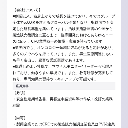
【会社について】
■創業以来、右肩上がりで成長を続けており、今ではグループ
全体で5000名を超えるグローバル企業となり、収益面でも安
定した経営基盤を築いています。治験実施計画書の企画から
製造販売後調査に至るまで、臨床開発におけるあらゆるニー
ズに応え、CRO業界随一の規模・実績を誇っています
■業界内でも、オンコロジー領域に強みがあると定評があり、
多くのノウハウを持っています。また、再生医療関連にもい
ち早く進出し、豊富な受託実績があります。
■風通しのよい社風で、ママさんモニター/リーダーも活躍さ
れており、働きやすい環境です。また、教育研修が充実して
おり、専門知識の習得やスキルアップが可能です。
応募資格
【必須】
・安全性定期報告書、再審査申請資料等の作成・改訂の業務
経験
【尚可】
・製薬企業またはCROでの製造販売後調査業務又はPV関連業