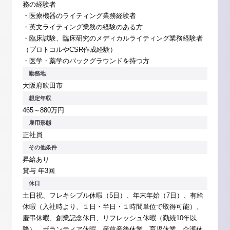
務の経験者
・医療機器のライティング業務経験者
・英文ライティング業務の経験のある方
・臨床試験、臨床研究のメディカルライティング業務経験者
（プロトコルやCSR作成経験）
・医学・薬学のバックグラウンドを持つ方
勤務地
大阪府吹田市
想定年収
465～880万円
雇用形態
正社員
その他条件
昇給あり
賞与 年3回
休日
土日祝、フレキシブル休暇（5日）、年末年始（7日）、有給
休暇（入社時より、１日・半日・１時間単位で取得可能）、
慶弔休暇、創業記念休日、リフレッシュ休暇（勤続10年以
降）、ボランティア休暇、産前産後休業、育児休業、介護休