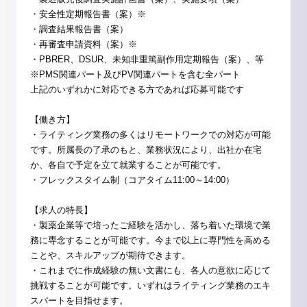
・安全性定期報告書（案）※
・調査結果報告書（案）
・再審査申請資料（案）※
・PBRER、DSUR、未知非重篤副作用定期報告（案）、等
※PMS関連パート及びPV関連パートを含む全パート
上記のいずれかに対応できる方であれば応募可能です
【働き方】
・ライティング業務の多くはリモートワークでの対応が可能
です。所属長の了承のもと、業務状況により、出社か在宅
か、各自で予定を立て就業することが可能です。
・フレックスタイム制（コアタイム11:00～14:00）
【求人の特長】
・製薬企業等で培ったご経験を活かし、落ち着いた環境で業
務に専念することが可能です。今まで以上に専門性を高める
ことや、スキルアップが期待できます。
・これまでに作成経験の無い文書にも、各人の意欲に応じて
挑戦することが可能です。いずれはライティング業務のエキ
スパートを目指せます。