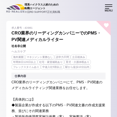
理系ハイクラス人材のための
転職エージェント
MENU
※旧RD SUPPORT正社員転職
求人番号：43981
CRO業界のリーディングカンパニーでのPMS・
PV関連メディカルライター
社名非公開
ヘルスケア
海外展開
マネジメント業務なし
語学力不問
土日祝休み
年間休日120日以上
社宅・家賃補助あり
育児・介護休暇あり
フレックスタイムあり
中途入社5割以上
駅から徒歩10分以内
仕事内容
CRO業界のリーディングカンパニーにて、PMS・PV関連の
メディカルライティング関連業務をお任せします。
【具体的には】
◆製薬企業が作成する以下のPMS・PV関連文書の作成支援業
務、並びにその関連業務
・製造販売後調査実施計画書（案）、実施要項（案）