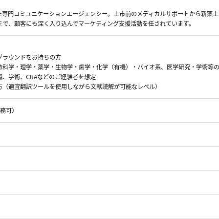
た専門コミュニケーションエージェンシー。上市前のメディカルサポートから新薬上
まで、顧客にも深く入り込んでマーケティング支援活動を任されています。
グラウンドをお持ちの方
命科学・理学・薬学・生物学・歯学・化学（有機）・バイオ系、医学研究・学術等
、学術、CRAなどのご経験者を想定
方（適宜翻訳ツールを使用しながら文献読解が可能なレベル）
勤務可）