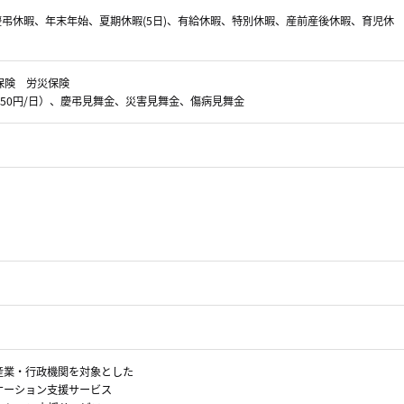
慶弔休暇、年末年始、夏期休暇(5日)、有給休暇、特別休暇、産前産後休暇、育児休
用保険 労災保険
50円/日）、慶弔見舞金、災害見舞金、傷病見舞金
産業・行政機関を対象とした
ケーション支援サービス