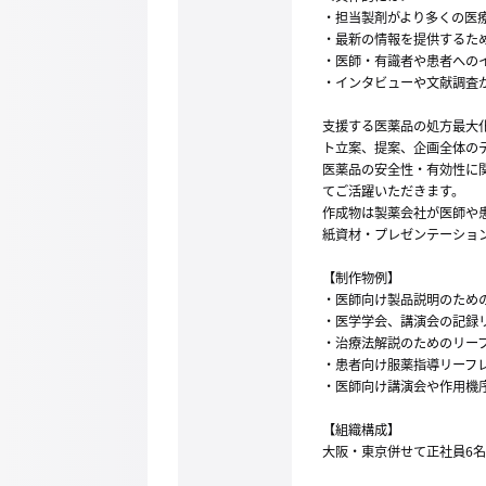
・担当製剤がより多くの医
・最新の情報を提供するた
・医師・有識者や患者への
・インタビューや文献調査
支援する医薬品の処方最大
ト立案、提案、企画全体の
医薬品の安全性・有効性に
てご活躍いただきます。
作成物は製薬会社が医師や
紙資材・プレゼンテーショ
【制作物例】
・医師向け製品説明のため
・医学学会、講演会の記録リ
・治療法解説のためのリーフ
・患者向け服薬指導リーフ
・医師向け講演会や作用機
【組織構成】
大阪・東京併せて正社員6名