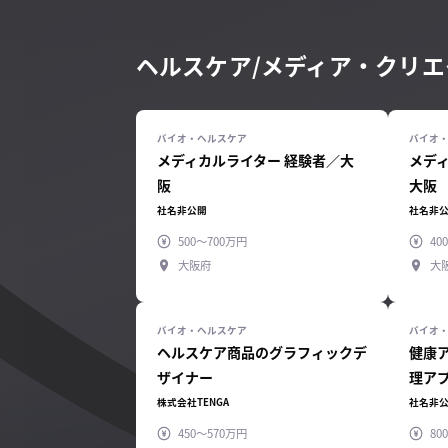
ヘルスケア/メディア・クリ
メディカルライター 経験者／大
メデ
阪
大阪
社名非公開
社名非
500～700万円
40
大阪府
大
ヘルスケア商品のグラフィックデ
健康
ザイナー
理ア
株式会社TENGA
社名非
450～570万円
80