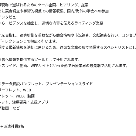
療現場で選ばれるためのツール企画、ヒアリング、提案
めに競合調査や学術的視点での情報収集、国内/海外の学会への参加
インタビュー
からエビデンスを抽出し、適切な内容を伝えるライティング業務
化を目指し、顧客折衝を重ねながら競合情報や市況調査、文献調査を行い、コンセ
ディレクションまで幅広く行います。
関する最新情報を適切に届けるため、適切な文章の形で発信するスペシャリストとし
患者へ情報を提供するツールとして使用されます。
ンスライド、動画、WEBサイトといった形で医療業界の最先端で活用されます。
のデータ解説パンフレット、プレゼンテーションスライド
ーフレット、WEB
レット、WEB、動画
レット、治療啓発・支援アプリ
序動画 など
＋派遣社員8名