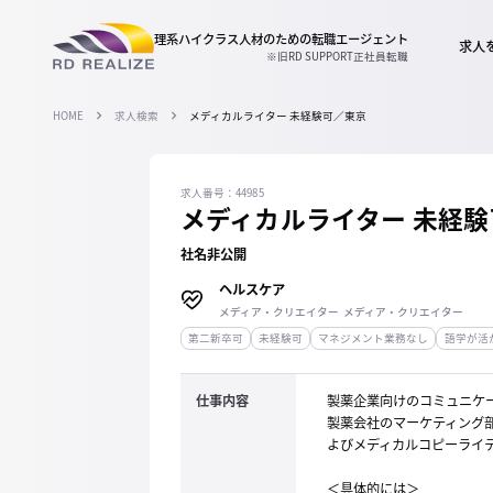
理系ハイクラス人材のための
転職エージェント
求人
※旧RD SUPPORT正社員転職
HOME
求人検索
メディカルライター 未経験可／東京
求人番号：44985
メディカルライター 未経
社名非公開
ヘルスケア
メディア・クリエイター メディア・クリエイター
第二新卒可
未経験可
マネジメント業務なし
語学が活
仕事内容
製薬企業向けのコミュニケ
製薬会社のマーケティング
よびメディカルコピーライ
＜具体的には＞