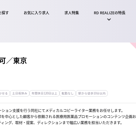
を探す
お気に入り求人
求人特集
RD REALIZEの特長
験可／東京
かせる
土日祝休み
年間休日120日以上
転勤なし
駅から徒歩10分以内
ーション支援を行う同社にてメディカルコピーライター業務をお任せします。
部を中心とした顧客から依頼される医療用医薬品プロモーションのコンテンツ企画お
ティング、取材・提案、ディレクションまで幅広い業務を担当いただきます。