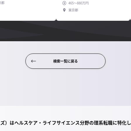
京都
465～880万円
東京都
検索一覧に戻る
ライズ）は
ヘルスケア・ライフサイエンス分野の理系転職に特化