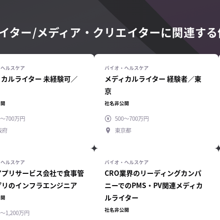
エイター/メディア・クリエイターに関連す
ィカルライター 未経験可／
メディカルライター 経験者／東
京
公開
社名非公開
0～700万円
500～700万円
阪府
東京都
アプリサービス会社で食事管
CRO業界のリーディングカンパ
プリのインフラエンジニア
ニーでのPMS・PV関連メディカ
ルライター
公開
社名非公開
0～1,200万円