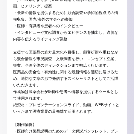
画、ヒアリング、提案
・最新の情報を提供するために競合調査や学術的視点での情
報収集、国内/海外の学会への参加
・医師・有識者や患者へのインタビュー
・インタビューや文献調査からエビデンスを抽出し、適切な
内容を伝えるライティング業務
支援する医薬品の処方最大化を目指し、顧客折衝を重ねなが
ら競合情報や市況調査、文献調査を行い、コンセプト立案、
提案、企画全体のディレクションまで幅広く行います。
医薬品の安全性・有効性に関する最新情報を適切に届けるた
め、適切な文章の形で発信するスペシャリストとしてご活躍
いただきます。
作成物は製薬会社が医師や患者へ情報を提供するツールとし
て使用されます。
紙資材・プレゼンテーションスライド、動画、WEBサイトと
いった形で医療業界の最先端で活用されます。
【制作物例】
・医師向け製品説明のためのデータ解説パンフレット、プレ