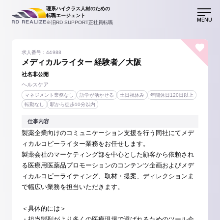
理系ハイクラス人材のための
転職エージェント
MENU
※旧RD SUPPORT正社員転職
求人番号：44988
メディカルライター 経験者／大阪
社名非公開
ヘルスケア
マネジメント業務なし
語学が活かせる
土日祝休み
年間休日120日以上
転勤なし
駅から徒歩10分以内
仕事内容
製薬企業向けのコミュニケーション支援を行う同社にてメデ
ィカルコピーライター業務をお任せします。
製薬会社のマーケティング部を中心とした顧客から依頼され
る医療用医薬品プロモーションのコンテンツ企画およびメデ
ィカルコピーライティング、取材・提案、ディレクションま
で幅広い業務を担当いただきます。
＜具体的には＞
・担当製剤がより多くの医療現場で選ばれるためのツール企