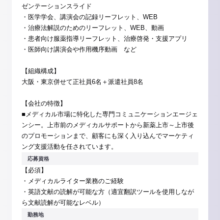
ゼンテーションスライド
・医学学会、講演会の記録リーフレット、WEB
・治療法解説のためのリーフレット、WEB、動画
・患者向け服薬指導リーフレット、治療啓発・支援アプリ
・医師向け講演会や作用機序動画 など
【組織構成】
大阪・東京併せて正社員6名＋派遣社員8名
【会社の特徴】
■メディカル市場に特化した専門コミュニケーションエージェ
ンシー。上市前のメディカルサポートから新薬上市～上市後
のプロモーションまで、顧客にも深く入り込んでマーケティ
ング支援活動を任されています。
応募資格
【必須】
・メディカルライター業務のご経験
・英語文献の読解が可能な方（適宜翻訳ツールを使用しなが
ら文献読解が可能なレベル）
勤務地