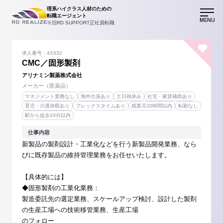
理系ハイクラス人材のための
転職エージェント
MENU
※旧RD SUPPORT正社員転職
求人番号：43632
CMC／固形製剤
アリナミン製薬株式会社
メーカー（医薬品）
マネジメント業務なし
海外出張あり
土日祝休み
社宅・家賃補助あり
育児・介護休暇あり
フレックスタイムあり
残業月20時間以内
転勤なし
駅から徒歩10分以内
仕事内容
新製品の製剤設計・工業化などを行う新製品開発業務、なら
びに既存製品の維持管理業務をお任せいたします。
【具体的には】
◆固形製剤の工業化業務：
製造委託先の選定業務、スケールアップ検討、設計した製剤
の生産工場への技術移管業務、生産工場
のフォロー