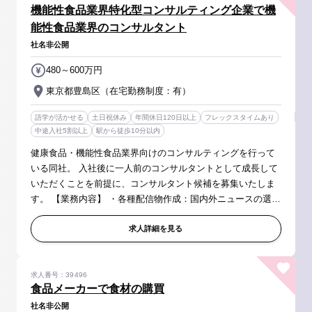
機能性食品業界特化型コンサルティング企業で機
能性食品業界のコンサルタント
社名非公開
480～600万円
東京都豊島区（在宅勤務制度：有）
語学が活かせる
土日祝休み
年間休日120日以上
フレックスタイムあり
中途入社5割以上
駅から徒歩10分以内
健康食品・機能性食品業界向けのコンサルティングを行って
いる同社。 入社後に一人前のコンサルタントとして成長して
いただくことを前提に、コンサルタント候補を募集いたしま
す。 【業務内容】 ・各種配信物作成：国内外ニュースの選
定・要約・和訳や原稿の取り継め等 ・チサーチ業務：国内外
の情報収集・分析他 ...
求人詳細を見る
求人番号：39496
食品メーカーで食材の購買
社名非公開