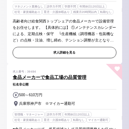
マネジメント業務なし
語学力不問
学歴不問
年間休日120日以上
社宅・家賃補助あり
育児・介護休暇あり
残業月20時間以内
転勤なし
高齢者向け給食関西トップシェアの食品メーカーで設備管理
をお任せします。 【具体的には】 ①メンテナンスカレンダー
による、定期点検・保守 └生産機械（調理機器・包装機な
ど）の点検・注油、増し締め、テンション調整が主となりま
す。 容易に交換できるもの（パッキン・ベルト類）か
ら、機器の分解整備な...
求人詳細を見る
求人番号：39494
食品メーカーで食品工場の品質管理
社名非公開
500～610万円
兵庫県神戸市 ※マイカー通勤可
管理職・マネージャー
語学力不問
年間休日120日以上
社宅・家賃補助あり
育児・介護休暇あり
転勤なし
マイカー通勤可