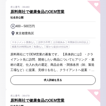
求人番号：39480
原料商社で健康食品のOEM営業
社名非公開
400～500万円
東京都豊島区
マネジメント業務なし
語学力不問
土日祝休み
年間休日120日以上
残業月20時間以内
転勤なし
駅から徒歩10分以内
原料商社にてOEM営業の募集です。 【具体的には】 ・クラ
イアント先に訪問、開発したい商品についてヒアリング ・素
材の選定、仕入れ先の選定、商品企画 ・関係各所（卸、製造
工場など）に提案、見積りを出し、クライアントへ提案 ・工
場立ち合い（関東近郊メイン、遠いところで大阪、岐阜な
ど） ・新規開拓（電...
求人詳細を見る
求人番号：39479
原料商社で健康食品のOEM営業