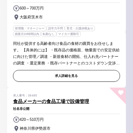
600～700万円
大阪府茨木市
管理職・マネージャー
語学力不問
育児・介護休暇あり
残業月20時間以内
転勤なし
マイカー通勤可
同社が提供する高齢者向け食品の食材の購買をお任せしま
す。 【具体的には】 ・既存品の価格面、物量面での安定供給
に向けた管理／調達 ・新規食材の開拓、仕入れ先パートナー
の調査 ・選定業務 ・既存パートナーとのコストダウン交渉
・支出分析～戦略立案業務 ・サプライヤマネジメント業務
等 【同社の...
求人詳細を見る
求人番号：39495
食品メーカーの食品工場で設備管理
社名非公開
420～510万円
神奈川県伊勢原市