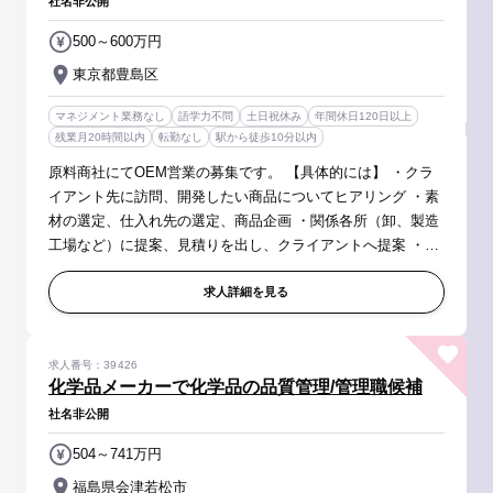
社名非公開
500～600万円
東京都豊島区
マネジメント業務なし
語学力不問
土日祝休み
年間休日120日以上
残業月20時間以内
転勤なし
駅から徒歩10分以内
原料商社にてOEM営業の募集です。 【具体的には】 ・クラ
イアント先に訪問、開発したい商品についてヒアリング ・素
材の選定、仕入れ先の選定、商品企画 ・関係各所（卸、製造
工場など）に提案、見積りを出し、クライアントへ提案 ・工
場立ち合い（関東近郊メイン、遠いところで大阪、岐阜な
ど） ・新規開拓（電...
求人詳細を見る
求人番号：39426
化学品メーカーで化学品の品質管理/管理職候補
社名非公開
504～741万円
福島県会津若松市