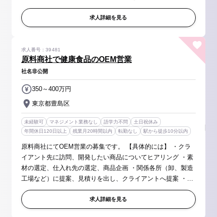
の業務になりますが、セントラルキッチンでの業務について
勉強するため...
求人詳細を見る
求人番号：39481
原料商社で健康食品のOEM営業
社名非公開
350～400万円
東京都豊島区
未経験可
マネジメント業務なし
語学力不問
土日祝休み
年間休日120日以上
残業月20時間以内
転勤なし
駅から徒歩10分以内
原料商社にてOEM営業の募集です。 【具体的には】 ・クラ
イアント先に訪問、開発したい商品についてヒアリング ・素
材の選定、仕入れ先の選定、商品企画 ・関係各所（卸、製造
工場など）に提案、見積りを出し、クライアントへ提案 ・工
場立ち合い（関東近郊メイン、遠いところで大阪、岐阜な
ど） ・新規開拓（電...
求人詳細を見る