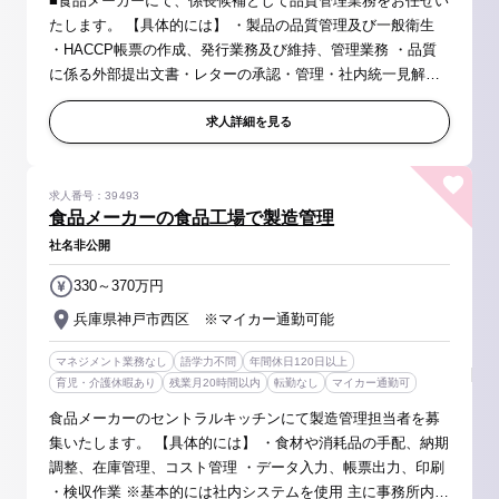
■食品メーカーにて、係長候補として品質管理業務をお任せい
たします。 【具体的には】 ・製品の品質管理及び一般衛生
・HACCP帳票の作成、発行業務及び維持、管理業務 ・品質
に係る外部提出文書・レターの承認・管理・社内統一見解の
発信 ・外部機関とのインスペクションの推進、管轄保健所の
対応 ・お客さまか...
求人詳細を見る
求人番号：39493
食品メーカーの食品工場で製造管理
社名非公開
330～370万円
兵庫県神戸市西区 ※マイカー通勤可能
マネジメント業務なし
語学力不問
年間休日120日以上
育児・介護休暇あり
残業月20時間以内
転勤なし
マイカー通勤可
食品メーカーのセントラルキッチンにて製造管理担当者を募
集いたします。 【具体的には】 ・食材や消耗品の手配、納期
調整、在庫管理、コスト管理 ・データ入力、帳票出力、印刷
・検収作業 ※基本的には社内システムを使用 主に事務所内で