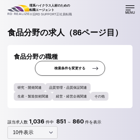
理系ハイクラス人材のための
転職エージェント
MENU
※旧RD SUPPORT正社員転職
食品分野の求人（86ページ目）
食品分野の職種
検索条件を変更する
研究・開発関連
品質管理・品質保証関連
生産・製造技術関連
経営・経営企画関連
その他
1,036
851
860
該当求人数
件中
～
件を表示