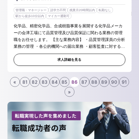
管理職・マネージャー
語学力不問
残業月20時間以内
転勤なし
駅から徒歩10分以内
マイカー通勤可
化学品、精密化学品、合成樹脂事業を展開する化学品メーカ
ーの会津工場にて品質管理及び品質保証に関わる業務の管理
職をお任せします。 【主な業務内容】 ・品質管理課員の分析
業務の管理 ・各公的機関への届出業務 ・顧客監査に対する品
質保証業務（顧客対応含む） 【具体的には】 分析機器は
GC、HPLC、IR、...
求人詳細を見る
«
81
82
83
84
85
86
87
88
89
90
91
»