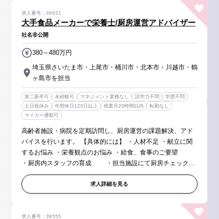
求人番号：39621
大手食品メーカーで栄養士/厨房運営アドバイザー
社名非公開
380～480万円
埼玉県さいたま市・上尾市・桶川市・北本市・川越市・鶴
ヶ島市を担当
第二新卒可
未経験可
マネジメント業務なし
語学力不問
学歴不問
土日祝休み
年間休日120日以上
残業月20時間以内
転勤なし
マイカー通勤可
高齢者施設・病院を定期訪問し、厨房運営の課題解決、アド
バイスを行います。 【具体的には】 ・人材不足 ・献立に関
するお悩み ・栄養観点のお悩み ・給食、食事のご要望
・厨房内スタッフの育成 ・担当施設にて厨房チェック、
在庫管理、厨房業務 具体的なアドバイスを実施していただ
きます！ そ...
求人詳細を見る
求人番号：39555