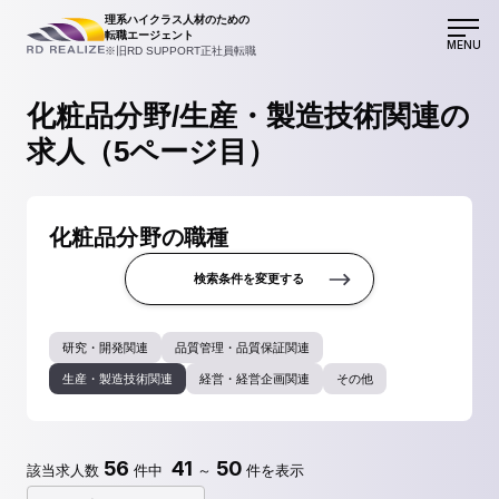
理系ハイクラス人材のための
転職エージェント
MENU
※旧RD SUPPORT正社員転職
化粧品分野/生産・製造技術関連の
求人（5ページ目）
化粧品分野の職種
検索条件を変更する
研究・開発関連
品質管理・品質保証関連
生産・製造技術関連
経営・経営企画関連
その他
56
41
50
該当求人数
件中
～
件を表示