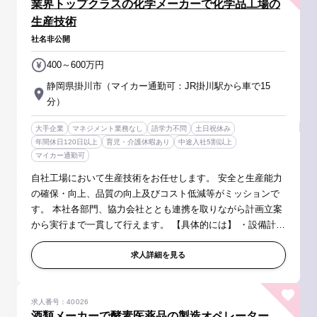
業界トップクラスの化学メーカーで化学品工場の
生産技術
社名非公開
400～600万円
静岡県掛川市（マイカー通勤可：JR掛川駅から車で15
分）
大手企業
マネジメント業務なし
語学力不問
土日祝休み
年間休日120日以上
育児・介護休暇あり
中途入社5割以上
マイカー通勤可
自社工場において生産技術をお任せします。 安全と生産能力
の確保・向上、品質の向上及びコスト低減等がミッションで
す。 本社各部門、協力会社ととも連携を取りながら計画立案
から実行まで一貫して行えます。 【具体的には】 ・設備計画
の立案、実施 ・新たな生産システムの導入および既存システ
ムの改善の立案...
求人詳細を見る
求人番号：40026
酒類メーカーで酵素医薬品の製造オペレーター