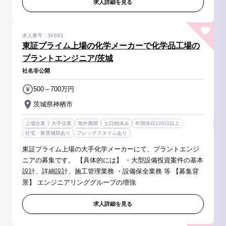
の安全環境に係る...
求人詳細を見る
求人番号：36693
東証プライム上場の化学メーカーで化学品工場の
プラントエンジニア/茨城
社名非公開
500～700万円
茨城県神栖市
上場企業
大手企業
海外展開
土日祝休み
年間休日120日以上
社宅・家賃補助あり
フレックスタイムあり
東証プライム上場の大手化学メーカーにて、プラントエンジ
ニアの募集です。 【具体的には】 ・大型設備投資案件の基本
設計、詳細設計、施工管理業務 ・設備保全業務 等 【募集背
景】 エンジニアリンググループの増強
求人詳細を見る