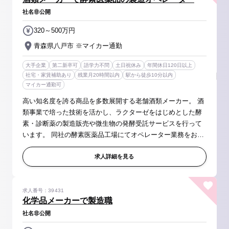
社名非公開
320～500万円
青森県八戸市 ※マイカー通勤
大手企業
第二新卒可
語学力不問
土日祝休み
年間休日120日以上
社宅・家賃補助あり
残業月20時間以内
駅から徒歩10分以内
マイカー通勤可
高い知名度を誇る商品を多数展開する老舗酒類メーカー。 酒
類事業で培った技術を活かし、ラクターゼをはじめとした酵
素・診断薬の製造販売や微生物の発酵受託サービスを行って
います。 同社の酵素医薬品工場にてオペレーター業務をお任
せいたします。 ＜具体的には＞ ■酵素・医薬品の製造（食品
添加物、健康食品素...
求人詳細を見る
求人番号：39431
化学品メーカーで製造職
社名非公開