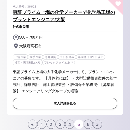
求人番号：36692
東証プライム上場の化学メーカーで化学品工場の
プラントエンジニア/大阪
社名非公開
500～700万円
大阪府高石市
上場企業
大手企業
海外展開
土日祝休み
年間休日120日以上
社宅・家賃補助あり
フレックスタイムあり
東証プライム上場の大手化学メーカーにて、プラントエンジ
ニアの募集です。 【具体的には】 ・大型設備投資案件の基本
設計、詳細設計、施工管理業務 ・設備保全業務 等 【募集背
景】 エンジニアリンググループの増強
求人詳細を見る
«
1
2
3
4
5
6
»