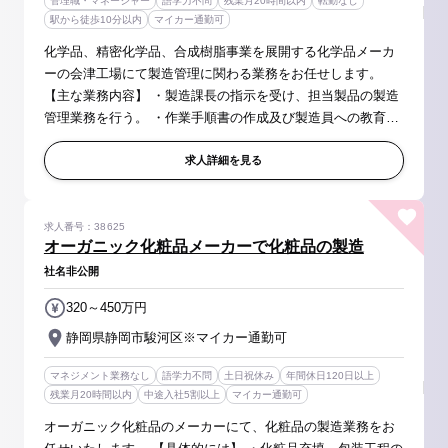
管理職・マネージャー
語学力不問
残業月20時間以内
転勤なし
駅から徒歩10分以内
マイカー通勤可
化学品、精密化学品、合成樹脂事業を展開する化学品メーカ
ーの会津工場にて製造管理に関わる業務をお任せします。
【主な業務内容】 ・製造課長の指示を受け、担当製品の製造
管理業務を行う。 ・作業手順書の作成及び製造員への教育。
・作業指示書の作成 ・製造記録の確認及びデータ入力 ・トラ
ブル・異常等の...
求人詳細を見る
求人番号：38625
オーガニック化粧品メーカーで化粧品の製造
社名非公開
320～450万円
静岡県静岡市駿河区※マイカー通勤可
マネジメント業務なし
語学力不問
土日祝休み
年間休日120日以上
残業月20時間以内
中途入社5割以上
マイカー通勤可
オーガニック化粧品のメーカーにて、化粧品の製造業務をお