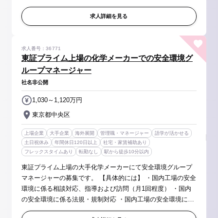
整 ・化粧品容器・副資材の手配管理 ・指示書・発注書の作成
・原価管理...
求人詳細を見る
求人番号：36771
東証プライム上場の化学メーカーでの安全環境グ
ループマネージャー
社名非公開
1,030～1,120万円
東京都中央区
上場企業
大手企業
海外展開
管理職・マネージャー
語学が活かせる
土日祝休み
年間休日120日以上
社宅・家賃補助あり
フレックスタイムあり
転勤なし
駅から徒歩10分以内
東証プライム上場の大手化学メーカーにて安全環境グループ
マネージャーの募集です。 【具体的には】 ・国内工場の安全
環境に係る相談対応、指導および訪問（月1回程度） ・国内
の安全環境に係る法規・規制対応 ・国内工場の安全環境に係
る監査（月1回程度） ・DICグループ全体（国内および海外）