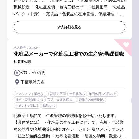
任せいたします。 【具体的には】 ・化粧品充填、包装工程の
機械設定 ・化粧品充填、包装工程のパート社員指導 ・化粧品
バルク（中身）・充填品・包装品の在庫管理、伝票処理 ・生
産設備及び生産効率化の検討 ・化粧品原料の秤量 ・化粧品バ
ルク（中身...
求人詳細を見る
求人番号：37534
化粧品メーカーで化粧品工場での生産管理/課長職
社名非公開
600～700万円
千葉県浦安市
マネジメント業務なし
語学力不問
土日祝休み
年間休日120日以上
社宅・家賃補助あり
育児・介護休暇あり
残業月20時間以内
中途入社5割以上
転勤なし
化粧品工場にて、生産管理の管理職をお任せいたします。
【具体的には】 ・化粧品の生産工程において、充填・包装業
務の管理や充填機等の機会オペレーション 及びメンテナンス
・担当設備保全活動 ・効率改善活動 ・製品の納期・数量の調