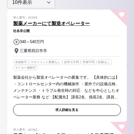
求人番号：40848
製薬メーカーにて製造オペレーター
社名非公開
340～540万円
三重県四日市市
未経験可
マネジメント業務なし
語学力不問
学歴不問
転勤なし
マイカー通勤可
製薬会社から製造オペレーターの募集です。 【具体的には】
・コントロールセンター内の機械操作 ・屋外での設備点検、
メンテナンス ・トラブル発生時の対応 などを中心としたオ
ペレーター業務 など 【配属先】 課長2名、係長2名、課員
（オペレーター）33名 ※工場全体120名
求人詳細を見る
求人番号：40082