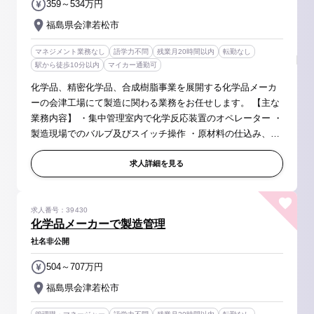
359～534万円
福島県会津若松市
マネジメント業務なし
語学力不問
残業月20時間以内
転勤なし
駅から徒歩10分以内
マイカー通勤可
化学品、精密化学品、合成樹脂事業を展開する化学品メーカ
ーの会津工場にて製造に関わる業務をお任せします。 【主な
業務内容】 ・集中管理室内で化学反応装置のオペレーター ・
製造現場でのバルブ及びスイッチ操作 ・原材料の仕込み、製
品の梱包等 【募集背景】 業界内ニーズが増加しており、顧客
のニーズに...
求人詳細を見る
求人番号：39430
化学品メーカーで製造管理
社名非公開
504～707万円
福島県会津若松市