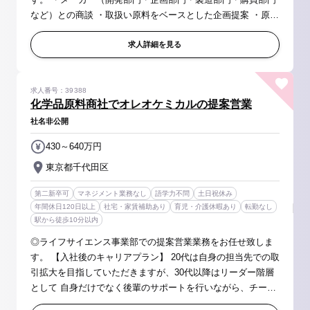
など）との商談 ・取扱い原料をベースとした企画提案 ・原料
の産地情報や国際相場の確認などのリサーチ など 【募集背
景】 化学...
求人詳細を見る
求人番号：39388
化学品原料商社でオレオケミカルの提案営業
社名非公開
430～640万円
東京都千代田区
第二新卒可
マネジメント業務なし
語学力不問
土日祝休み
年間休日120日以上
社宅・家賃補助あり
育児・介護休暇あり
転勤なし
駅から徒歩10分以内
◎ライフサイエンス事業部での提案営業業務をお任せ致しま
す。 【入社後のキャリアプラン】 20代は自身の担当先での取
引拡大を目指していただきますが、30代以降はリーダー階層
として 自身だけでなく後輩のサポートを行いながら、チーム
としての新規ビジネス獲得やビジネス拡大を目指していただ