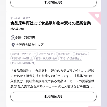
きます。 また語学が...
求人詳細を見る
求人番号：39387
食品原料商社にて食品添加物や素材の提案営業
社名非公開
660～750万円
大阪府大阪市中央区
管理職・マネージャー
語学が活かせる
海外出張あり
土日祝休み
年間休日120日以上
社宅・家賃補助あり
育児・介護休暇あり
駅から徒歩10分以内
「食品添加物」「食品素材」製品のカテゴリのうち、ご経験
に合わせて担当を持ち営業をお任せします。 【具体的には】
入社後は、同社主要販売先である食品メーカーへの営業活動
及び 仕入先である原料メーカーへの仕入交渉などを担当して
いただきます。 ■飲食業界・食品加工業界に向けた食品添加
物や食品素材（食材...
求人詳細を見る