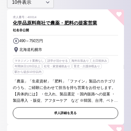
求人番号：40014
化学品原料商社で農薬・肥料の提案営業
社名非公開
490～750万円
北海道札幌市
マネジメント業務なし
語学が活かせる
海外出張あり
土日祝休み
年間休日120日以上
社宅・家賃補助あり
育児・介護休暇あり
駅から徒歩10分以内
「農薬」「生産資材」「肥料」「ファイン」製品のカテゴリ
のうち、ご経験に合わせて担当を持ち営業をお任せします。
【具体的には】 ・仕入れ、製品選定 ・国内販路への提案 ・
製品導入 ・販促、アフターケア など ※韓国、台湾、ベトナ
ム、中国などの海外展開にも積極的に取り組んでいる為、海
外向けの営業もお...
求人詳細を見る