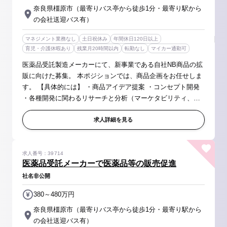
奈良県橿原市（最寄りバス亭から徒歩1分・最寄り駅から
の会社送迎バス有）
マネジメント業務なし
土日祝休み
年間休日120日以上
育児・介護休暇あり
残業月20時間以内
転勤なし
マイカー通勤可
医薬品受託製造メーカーにて、新事業である自社NB商品の拡
販に向けた募集。 本ポジションでは、商品企画をお任せしま
す。 【具体的には】 ・商品アイデア提案 ・コンセプト開発
・各種開発に関わるリサーチと分析（マーケタビリティ、パ
フォーマンステストなど） ・ネーミング開発 ・パッケージ開
発（デザイン...
求人詳細を見る
求人番号：39714
医薬品受託メーカーで医薬品等の販売促進
社名非公開
380～480万円
奈良県橿原市（最寄りバス亭から徒歩1分・最寄り駅から
の会社送迎バス有）