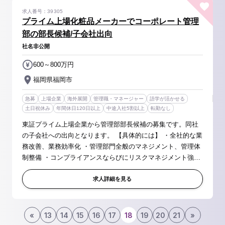
求人番号：39305
プライム上場化粧品メーカーでコーポレート管理
部の部長候補/子会社出向
社名非公開
600～800万円
福岡県福岡市
急募
上場企業
海外展開
管理職・マネージャー
語学が活かせる
土日祝休み
年間休日120日以上
中途入社5割以上
転勤なし
東証プライム上場企業から管理部部長候補の募集です。同社
の子会社への出向となります。 【具体的には】 ・全社的な業
務改善、業務効率化 ・管理部門全般のマネジメント、管理体
制整備 ・コンプライアンスならびにリスクマネジメント強化
からリスク管理対応 ・社内の業務プロセス全般の内部統制及
び推進 【求...
求人詳細を見る
«
13
14
15
16
17
18
19
20
21
»