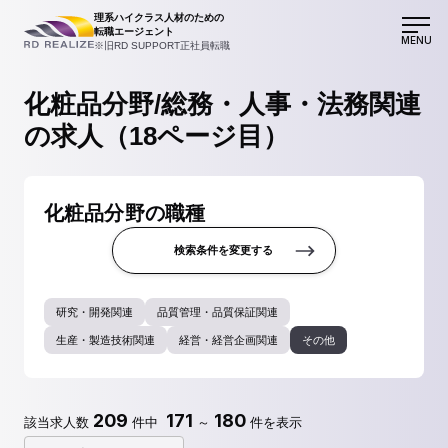
理系ハイクラス人材のための
転職エージェント
MENU
※旧RD SUPPORT正社員転職
化粧品分野/総務・人事・法務関連
の求人（18ページ目）
化粧品分野の職種
検索条件を変更する
研究・開発関連
品質管理・品質保証関連
生産・製造技術関連
経営・経営企画関連
その他
209
171
180
該当求人数
件中
～
件を表示