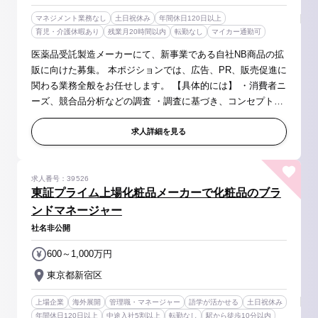
マネジメント業務なし
土日祝休み
年間休日120日以上
育児・介護休暇あり
残業月20時間以内
転勤なし
マイカー通勤可
医薬品受託製造メーカーにて、新事業である自社NB商品の拡
販に向けた募集。 本ポジションでは、広告、PR、販売促進に
関わる業務全般をお任せします。 【具体的には】 ・消費者ニ
ーズ、競合品分析などの調査 ・調査に基づき、コンセプトの
創案など受容性の確認 ・製品のマーケティングプランの立案
・コミュニケ...
求人詳細を見る
求人番号：39526
東証プライム上場化粧品メーカーで化粧品のブラ
ンドマネージャー
社名非公開
600～1,000万円
東京都新宿区
上場企業
海外展開
管理職・マネージャー
語学が活かせる
土日祝休み
年間休日120日以上
中途入社5割以上
転勤なし
駅から徒歩10分以内