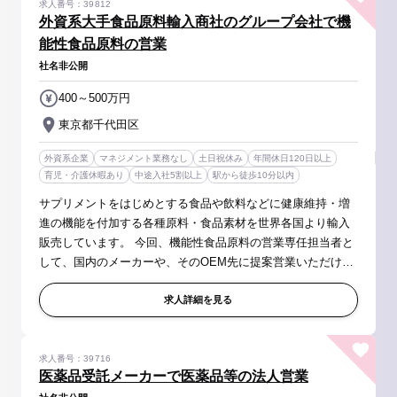
求人番号：39812
外資系大手食品原料輸入商社のグループ会社で機
能性食品原料の営業
社名非公開
400～500万円
東京都千代田区
外資系企業
マネジメント業務なし
土日祝休み
年間休日120日以上
育児・介護休暇あり
中途入社5割以上
駅から徒歩10分以内
サプリメントをはじめとする食品や飲料などに健康維持・増
進の機能を付加する各種原料・食品素材を世界各国より輸入
販売しています。 今回、機能性食品原料の営業専任担当者と
して、国内のメーカーや、そのOEM先に提案営業いただける
方を募集します。 【具体的には】 食品メーカーの開発担当・
購買担当、卸の営業担...
求人詳細を見る
求人番号：39716
医薬品受託メーカーで医薬品等の法人営業