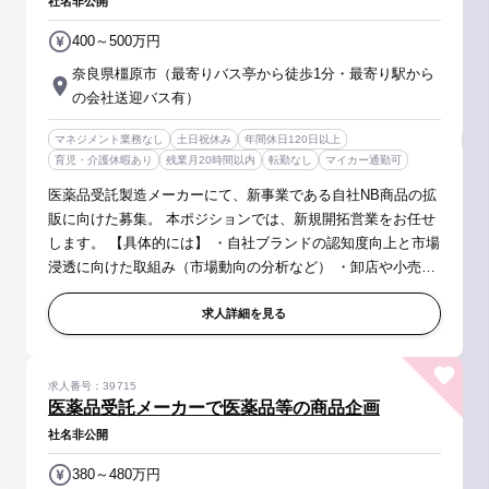
社名非公開
400～500万円
奈良県橿原市（最寄りバス亭から徒歩1分・最寄り駅から
の会社送迎バス有）
マネジメント業務なし
土日祝休み
年間休日120日以上
育児・介護休暇あり
残業月20時間以内
転勤なし
マイカー通勤可
医薬品受託製造メーカーにて、新事業である自社NB商品の拡
販に向けた募集。 本ポジションでは、新規開拓営業をお任せ
します。 【具体的には】 ・自社ブランドの認知度向上と市場
浸透に向けた取組み（市場動向の分析など） ・卸店や小売店
との関係構築、製品の魅力や効果の説明、売上拡大サポート
・その他、販路...
求人詳細を見る
求人番号：39715
医薬品受託メーカーで医薬品等の商品企画
社名非公開
380～480万円