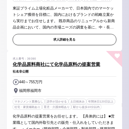
東証プライム上場化粧品メーカーで、日本国内でのマーケッ
トシェア獲得を目標に、国内におけるブランドの戦略立案か
ら実行までお任せします。 既存商品のリニューアルから新商
品企画において、国内の市場ニーズの調査を基に、中・長期
的な戦略の企画・立案を行い製品を上市するまで、プロジェ
クトをリードしていただき...
求人詳細を見る
求人番号：39390
化学品原料商社にて化学品原料の提案営業
社名非公開
440～755万円
福岡県福岡市
マネジメント業務なし
語学が活かせる
土日祝休み
年間休日120日以上
社宅・家賃補助あり
育児・介護休暇あり
駅から徒歩10分以内
化学品原料の提案営業をお任せします。 【具体的には】 ■営
業職として国内外取引先との販売・仕入れをしていただきま
す。 ・メーカー（開発部門・企画部門・製造部門・購買部門