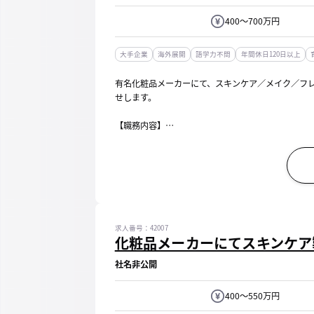
400～700万円
大手企業
海外展開
語学力不問
年間休日120日以上
有名化粧品メーカーにて、スキンケア／メイク／フ
せします。
【職務内容】
・素材や原料の選定
・化粧品の処方開発及びスケールアップ業務
・各種検査対応（菌検査、製品検査など）
・製造販売承認申請に関わる資料の作成 など
...
求人番号：42007
化粧品メーカーにてスキンケア
社名非公開
400～550万円