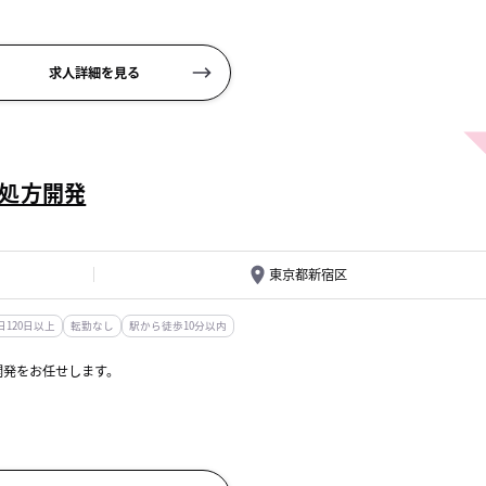
の開発に関わる一連業務
求人詳細を見る
能...
処方開発
東京都新宿区
120日以上
転勤なし
駅から徒歩10分以内
開発をお任せします。
る前のストック処方の開発に関わる一連業務