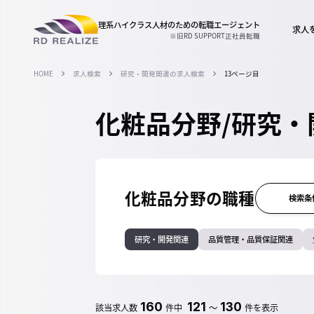
理系ハイクラス人材のための
転職エージェント
求人
※旧RD SUPPORT正社員転職
HOME
求人検索
研究・開発関連の求人検索
13ページ目
化粧品分野/研究・
化粧品分野の職種
検索条
研究・開発関連
品質管理・品質保証関連
160
121
130
該当求人数
件中
～
件を表示