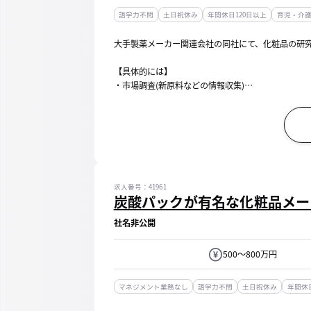
語学力不問
土日祝休み
年間休日120日以上
育児・介
大手製薬メーカー関連会社の同社にて、化粧品の研
【具体的には】
・市場調査(新原料などの情報収集)
・処方開発
・評価試験や分析試験、薬事申請業務
・生産へのスケールアップ
・開発案件の進捗管理 など
【開発商品】
スキンケア スティック製剤など
求人番号：41961
※自社ブランド、OEM...
炭酸パックが有名な化粧品メー
社名非公開
500～800万円
マネジメント業務なし
語学力不問
土日祝休み
年間休日