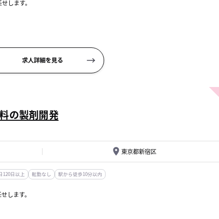
任せします。
連携して、ゼロから開発します。新商品の機能や効果の実証や、新たな配合の検証な
るなどの改善も行います。
求人詳細を見る
料の製剤開発
東京都新宿区
120日以上
転勤なし
駅から徒歩10分以内
任せします。