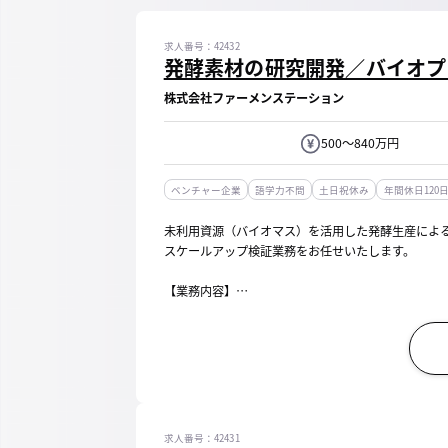
求人番号：42432
発酵素材の研究開発／バイオプ
株式会社ファーメンステーション
500～840万円
ベンチャー企業
語学力不問
土日祝休み
年間休日120
未利用資源（バイオマス）を活用した発酵生産によ
スケールアップ検証業務をお任せいたします。
【業務内容】
・ラボスケールで開発されたバイオ素材のスケール
・各種培養条件の検討
・工場での生産性向上・コスト削減...
求人番号：42431