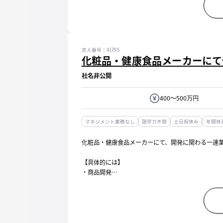
・生産立ち会い
・その他、事務作業 など
【商品例】
化粧水、クレンジ...
求人番号：41795
化粧品・健康食品メーカーにて
社名非公開
400～500万円
マネジメント業務なし
語学力不問
土日祝休み
年間休日
化粧品・健康食品メーカーにて、開発に関わる一連
【具体的には】
・商品開発
・薬事管理
・品質管理 など
【取り扱い商品】
ポイント化粧品、基礎化粧品、メイクアップ、デオ