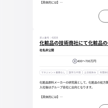
【具体的には】
お客様の化粧品開発に貢献する高機能化化粧品原料
・処方設計
・生産立ち会い
・その他、事務作業 など
美白、シワ、保湿、シミ、抗炎症、抗酸化などに対し機
求人番号：41838
化粧品の技術商社にて化粧品の
社名非公開
400～700万円
マネジメント業務なし
語学力不問
土日祝休み
年間休日
化粧品原料メーカーの研究員として、化粧品の処方
入社後はグループ会社に出向となります。
【具体的には】
OEM依頼があった際の処方組み、および依頼を受け
・処方設計