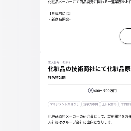
化粧品メーカーにて商品開発に関わる一連業務をお
【具体的には】
・新商品開発
└社長や会長のアイデアをもとに、協力会社などと
もお任せします。その他、既存世用品の香りを変え
・品質管理...
求人番号：41847
化粧品の技術商社にて化粧品原
社名非公開
400～700万円
マネジメント業務なし
語学力不問
土日祝休み
年間休日
化粧品原料メーカーの研究員として、製剤開発をお
入社後はグループ会社に出向となります。