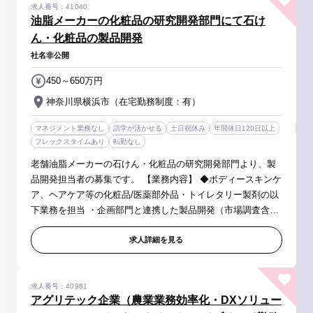
求人番号：41040
油脂メーカーの化粧品の研究開発部門にて石け
ん・化粧品の製品開発
社名非公開
450～650万円
神奈川県横浜市（在宅勤務制度：有）
マネジメント業務なし
語学が活かせる
土日祝休み
年間休日120日以上
フレックスタイムあり
転勤なし
老舗油脂メーカーの石けん・化粧品の研究開発部門より、製
品開発担当者の募集です。 【業務内容】 ◆ボディースキンケ
ア、ヘアケア等の化粧品/医薬部外品・トイレタリー製剤の以
下業務を担当 ・企画部門と連携した製品開発（市場調査含
む） ・原料選定、処方開発 ・製品化決定後の生産移管に関す
る業務 ※商品企画...
求人詳細を見る
求人番号：40981
アグリテック企業（農業業務効率化・DXソリュー