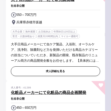
社名非公開
550～700万円
兵庫県赤穂市坂越
大手企業
海外展開
土日祝休み
年間休日120日以上
育児・介護休暇あり
残業月20時間以内
マイカー通勤可
大手日用品メーカーにて虫ケア製品、入浴剤、オーラルケ
ア、洗浄剤、除菌剤など力を発揮いただける商品カテゴリー
の担当についていただき、新製品の開発、既存製品のリニュ
ーアル両方の商品開発全般をお任せします。 【具体的には】
・アイデア創造、研究・開発テーマの設定業務 ・製品の処方
設計、試験系の構築、...
求人詳細を見る
求人番号：41299
化粧品メーカーにて化粧品の商品企画開発
社名非公開
450～650万円