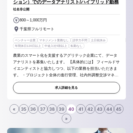
ション）でのデータアナリスト/ハイブリッド勤務
社名非公開
800～1,000万円
千葉県フルリモート
ベンチャー企業
マネジメント業務なし
語学力不問
土日祝休み
年間休日120日以上
中途入社5割以上
転勤なし
農業のスマート化を支援するアグリテック企業にて、データ
アナリストを募集いたします。 【具体的には】 フィールドサ
イエンティストと協力しつつ、以下の業務を担当いただきま
す。 ・プロジェクト全体の進行管理、社内外調整交渉マネジ
メント ・Python等を用いたデータ分析実務 ・産地の課題解
決のための戦略的...
求人詳細を見る
«
35
36
37
38
39
40
41
42
43
44
45
»