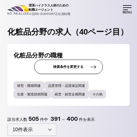
理系ハイクラス人材のための
転職エージェント
MENU
※旧RD SUPPORT正社員転職
化粧品分野の求人（40ページ目）
化粧品分野の職種
検索条件を変更する
研究・開発関連
品質管理・品質保証関連
生産・製造技術関連
経営・経営企画関連
その他
505
391
400
該当求人数
件中
～
件を表示