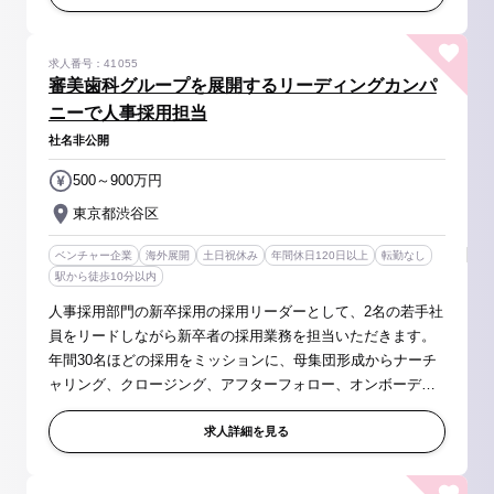
求人番号：41055
審美歯科グループを展開するリーディングカンパ
ニーで人事採用担当
社名非公開
500～900万円
東京都渋谷区
ベンチャー企業
海外展開
土日祝休み
年間休日120日以上
転勤なし
駅から徒歩10分以内
人事採用部門の新卒採用の採用リーダーとして、2名の若手社
員をリードしながら新卒者の採用業務を担当いただきます。
年間30名ほどの採用をミッションに、母集団形成からナーチ
ャリング、クロージング、アフターフォロー、オンボーディ
ングまで一貫してお任せします。 ＜具体的には＞ ・インター
ンシップの企画・運...
求人詳細を見る