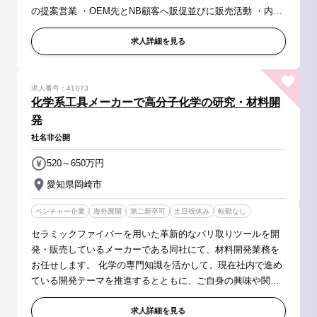
の提案営業 ・OEM先とNB顧客へ販促並びに販売活動 ・内部
関連スタッフと外部購買業者と商品企画～生産計画～納期、
販促活動までの進捗...
求人詳細を見る
求人番号：41073
化学系工具メーカーで高分子化学の研究・材料開
発
社名非公開
520～650万円
愛知県岡崎市
ベンチャー企業
海外展開
第二新卒可
土日祝休み
転勤なし
セラミックファイバーを用いた革新的なバリ取りツールを開
発・販売しているメーカーである同社にて、材料開発業務を
お任せします。 化学の専門知識を活かして、現在社内で進め
ている開発テーマを推進するとともに、ご自身の興味や関心
から新しい研究開発テーマを見つけ、テーマ決めから製品化
まで、材料開発を中心とし...
求人詳細を見る