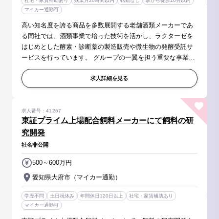
社宅・家賃補助あり
残業月20時間以内
転勤なし
駅から徒歩10分以内
マイカー通勤可
高い知名度を誇る商品を多数展開する老舗酒類メーカーであ
る同社では、酒類事業で培った技術を活かし、ラクターゼを
はじめとした酵素・診断薬の製造販売や微生物の発酵受託サ
ービスを行っています。 グループの一翼を担う重要な事業で
ある酵素医薬品事業部にて、酵素・医薬品の製造や発酵受託
ビジネスでの品質管理業務...
求人詳細を見る
求人番号：41267
東証プライム上場配合飼料メーカーにて飼料の研
究開発
社名非公開
500～600万円
愛知県大府市（マイカー通勤）
学歴不問
土日祝休み
年間休日120日以上
社宅・家賃補助あり
マイカー通勤可