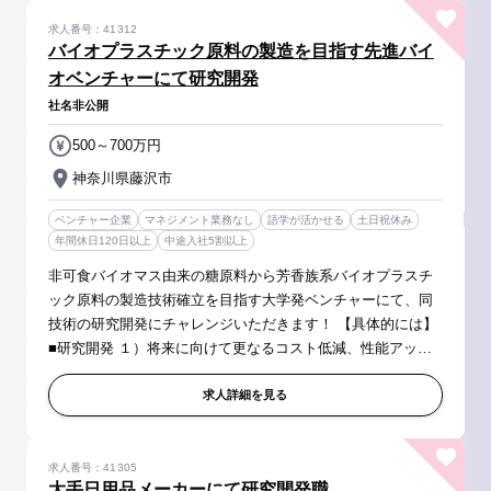
求人番号：41312
バイオプラスチック原料の製造を目指す先進バイ
オベンチャーにて研究開発
社名非公開
500～700万円
神奈川県藤沢市
ベンチャー企業
マネジメント業務なし
語学が活かせる
土日祝休み
年間休日120日以上
中途入社5割以上
非可食バイオマス由来の糖原料から芳香族系バイオプラスチ
ック原料の製造技術確立を目指す大学発ベンチャーにて、同
技術の研究開発にチャレンジいただきます！ 【具体的には】
■研究開発 １）将来に向けて更なるコスト低減、性能アップ
のため、大学機関との共同研究により新しい触媒と反応プロ
セスの開発 ※実験業...
求人詳細を見る
求人番号：41305
大手日用品メーカーにて研究開発職