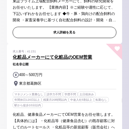
東証プライム上場配合飼料メーカーにて、飼料の研究開発を
お任せいたします。 【業務内容】※ご経験や適性に応じて、
下記いずれかをお任せします ◆牛・豚・鶏向けの配合飼料の
開発 ・家畜栄養学に基づく自社配合飼料の設計・開発 ・自社
農場での家畜給餌試験結果の確認・評価 ・お客様先でのフィ
ールド試験の実施 ...
求人詳細を見る
求人番号：41151
化粧品メーカーにて化粧品のOEM営業
社名非公開
400～500万円
東京都葛飾区
マネジメント業務なし
語学力不問
学歴不問
土日祝休み
年間休日120日以上
残業月20時間以内
中途入社5割以上
転勤なし
駅から徒歩10分以内
化粧品、健康食品メーカーにてOEM営業をお任せ致します。
【具体的には】 ・化粧品等（健康食品含む）の既存顧客に対
してのルートセールス ・化粧品等の新規顧客（販売会社）へ