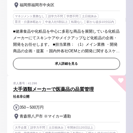
福岡県福岡市中央区
マネジメント業務なし
語学力不問
学歴不問
土日祝休み
育児・介護休暇あり
中途入社5割以上
転勤なし
駅から徒歩10分以内
■健康食品や化粧品を中心に多彩な商品を展開している化粧品
メーカーにてスキンケアやメイクアップなど化粧品の企画・
開発をお任せします。 ■担当業務： （1）メイン業務 ・開発
商品の企画・提案 ・国内外各社OEMとの開発に関するスケジ
ュール調整及び納品 ・設計（中味・容器・デザインなど）⇒
メイン担当は別...
求人詳細を見る
求人番号：41296
大手酒類メーカーで医薬品の品質管理
社名非公開
350～500万円
青森県八戸市 ※マイカー通勤
大手企業
語学力不問
土日祝休み
年間休日120日以上