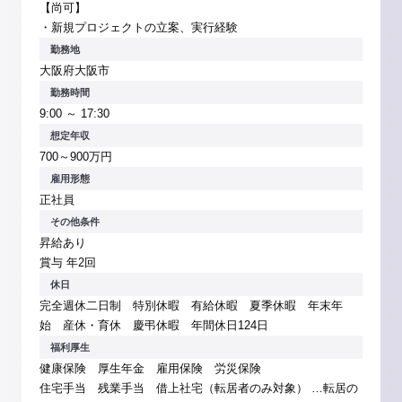
【尚可】
・新規プロジェクトの立案、実行経験
勤務地
大阪府大阪市
勤務時間
9:00 ～ 17:30
想定年収
700～900万円
雇用形態
正社員
その他条件
昇給あり
賞与 年2回
休日
完全週休二日制 特別休暇 有給休暇 夏季休暇 年末年
始 産休・育休 慶弔休暇 年間休日124日
福利厚生
健康保険 厚生年金 雇用保険 労災保険
住宅手当 残業手当 借上社宅（転居者のみ対象） …転居の