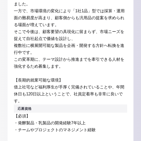
ました。
一方で、市場環境の変化により「1社1品」型では採算・運用
面の難易度が高まり、顧客側からも汎用品の提案を求められ
る場面が増えています。
そこで今後は、顧客要望の具現化に留まらず、市場ニーズを
捉えて自社起点で価値を設計し、
複数社に横展開可能な製品を企画・開発する方針へ転換を進
行中です。
この変革期に、テーマ設計から推進までを牽引できる人材を
強化するため募集します。
【長期的就業可能な環境】
借上社宅など福利厚生が手厚く完備されていることや、年間
休日も120日以上ということで、社員定着率も非常に良いで
す。
応募資格
【必須】
・発酵製品・乳製品の開発経験7年以上
・チームやプロジェクトのマネジメント経験