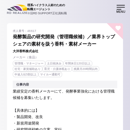
理系ハイクラス人材のための
転職エージェント
MENU
※旧RD SUPPORT正社員転職
求人番号：46617
発酵製品の研究開発（管理職候補）／業界トップ
シェアの素材を扱う香料・素材メーカー
大洋香料株式会社
メーカー（食品）
管理職・マネージャー
土日祝休み
年間休日120日以上
社宅・家賃補助あり
育児・介護休暇あり
残業月20時間以内
中途入社5割以上
マイカー通勤可
仕事内容
業績安定の香料メーカーにて、発酵事業強化における管理職
候補を募集いたします。
【具体的には】
・製品開発、改良
・新規用途開発
・研究開発戦略の立案。実行