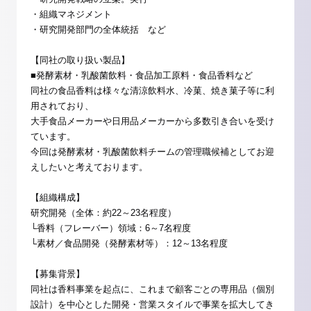
・組織マネジメント
・研究開発部門の全体統括 など
【同社の取り扱い製品】
■発酵素材・乳酸菌飲料・食品加工原料・食品香料など
同社の食品香料は様々な清涼飲料水、冷菓、焼き菓子等に利
用されており、
大手食品メーカーや日用品メーカーから多数引き合いを受け
ています。
今回は発酵素材・乳酸菌飲料チームの管理職候補としてお迎
えしたいと考えております。
【組織構成】
研究開発（全体：約22～23名程度）
└香料（フレーバー）領域：6～7名程度
└素材／食品開発（発酵素材等）：12～13名程度
【募集背景】
同社は香料事業を起点に、これまで顧客ごとの専用品（個別
設計）を中心とした開発・営業スタイルで事業を拡大してき